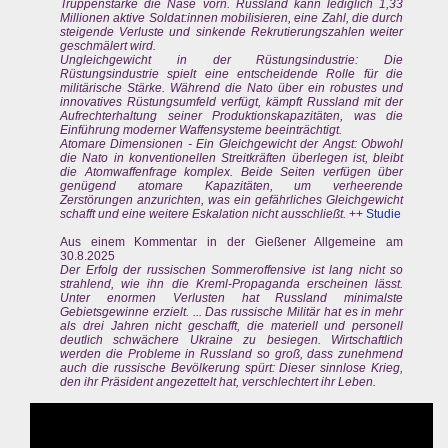
Truppenstärke die Nase vorn. Russland kann lediglich 1,33
Millionen aktive Soldat:innen mobilisieren, eine Zahl, die durch
steigende Verluste und sinkende Rekrutierungszahlen weiter
geschmälert wird.
Ungleichgewicht in der Rüstungsindustrie: Die
Rüstungsindustrie spielt eine entscheidende Rolle für die
militärische Stärke. Während die Nato über ein robustes und
innovatives Rüstungsumfeld verfügt, kämpft Russland mit der
Aufrechterhaltung seiner Produktionskapazitäten, was die
Einführung moderner Waffensysteme beeinträchtigt.
Atomare Dimensionen - Ein Gleichgewicht der Angst: Obwohl
die Nato in konventionellen Streitkräften überlegen ist, bleibt
die Atomwaffenfrage komplex. Beide Seiten verfügen über
genügend atomare Kapazitäten, um verheerende
Zerstörungen anzurichten, was ein gefährliches Gleichgewicht
schafft und eine weitere Eskalation nicht ausschließt.
++
Studie
Aus einem Kommentar in der Gießener Allgemeine am
30.8.2025
Der Erfolg der russischen Sommeroffensive ist lang nicht so
strahlend, wie ihn die Kreml-Propaganda erscheinen lässt.
Unter enormen Verlusten hat Russland minimalste
Gebietsgewinne erzielt. ... Das russische Militär hat es in mehr
als drei Jahren nicht geschafft, die materiell und personell
deutlich schwächere Ukraine zu besiegen. Wirtschaftlich
werden die Probleme in Russland so groß, dass zunehmend
auch die russische Bevölkerung spürt: Dieser sinnlose Krieg,
den ihr Präsident angezettelt hat, verschlechtert ihr Leben.