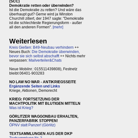
(SCC)
Demokratie retten oder überwinden?
Ist die Demokratie zu retten? Und wäre das
überhaupt gut? Gerne wird ja Winston
Churchill zitiert, der 1947 sagte: "Demokratie
ist die schlechteste Regierungsform - außer
all den anderen Formen".
[mehr]
Weiterlesen
Kreis Gießen: B49-Neubau verhindern
++
Neues Buch:
Die Demokratie überwinden,
bevor sie sich selbst abschafft
++ Nichts mehr
verpassen:
Mailverteiler&Chats
Neue Mobilnr.: 015511439808), Festnetz
bleibt 06401-903283
NO LAW NO WAR - ANTIKRIEGSSEITE
Ergänzende Seiten und Links
Kriege, Aktionen, Demorecht
KRIEG: FORTSETZUNG DER
MACHTPOLITIK MIT BLUTIGEN MITTELN
Was ist Krieg?
GÖRLITZER WAGGONBAU ERHALTEN,
PANZERFABRIK STOPPEN!
ÖPNV statt Panzer! (Görlitz)
TEXTSAMMLUNGEN AUS DER DKP