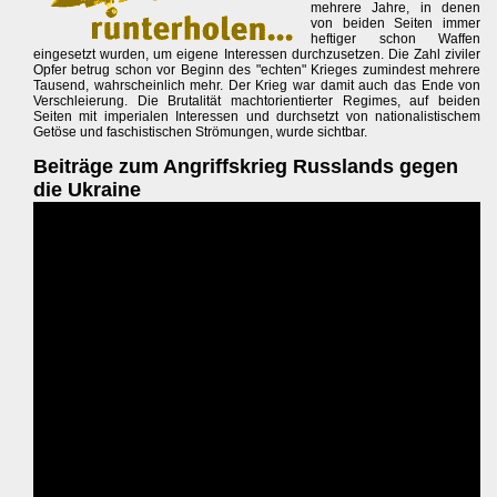
mehrere Jahre, in denen
von beiden Seiten immer
heftiger schon Waffen
eingesetzt wurden, um eigene Interessen durchzusetzen. Die Zahl ziviler
Opfer betrug schon vor Beginn des "echten" Krieges zumindest mehrere
Tausend, wahrscheinlich mehr. Der Krieg war damit auch das Ende von
Verschleierung. Die Brutalität machtorientierter Regimes, auf beiden
Seiten mit imperialen Interessen und durchsetzt von nationalistischem
Getöse und faschistischen Strömungen, wurde sichtbar.
Beiträge zum Angriffskrieg Russlands gegen
die Ukraine