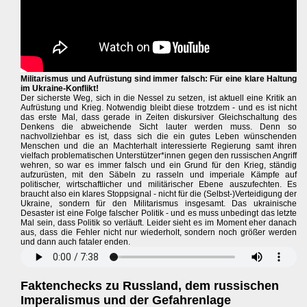
Militarismus und Aufrüstung sind immer falsch: Für eine klare Haltung
im Ukraine-Konflikt!
Der sicherste Weg, sich in die Nessel zu setzen, ist aktuell eine Kritik an
Aufrüstung und Krieg. Notwendig bleibt diese trotzdem - und es ist nicht
das erste Mal, dass gerade in Zeiten diskursiver Gleichschaltung des
Denkens die abweichende Sicht lauter werden muss. Denn so
nachvollziehbar es ist, dass sich die ein gutes Leben wünschenden
Menschen und die an Machterhalt interessierte Regierung samt ihren
vielfach problematischen Unterstützer*innen gegen den russischen Angriff
wehren, so war es immer falsch und ein Grund für den Krieg, ständig
aufzurüsten, mit den Säbeln zu rasseln und imperiale Kämpfe auf
politischer, wirtschaftlicher und militärischer Ebene auszufechten. Es
braucht also ein klares Stoppsignal - nicht für die (Selbst-)Verteidigung der
Ukraine, sondern für den Militarismus insgesamt. Das ukrainische
Desaster ist eine Folge falscher Politik - und es muss unbedingt das letzte
Mal sein, dass Politik so verläuft. Leider sieht es im Moment eher danach
aus, dass die Fehler nicht nur wiederholt, sondern noch größer werden
und dann auch fataler enden.
Faktenchecks zu Russland, dem russischen
Imperalismus und der Gefahrenlage