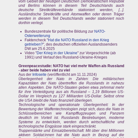
vom Gebiet der heutigen Deutschen Demokratischen Republik
und Berlins können in diesem Teil Deutschlands auch
deutsche Streitkräfteverbände stationiert werden, [...].
Ausländische Streitkräfte und Atomwaffen oder deren Träger
werden in diesem Teil Deutschlands weder stationiert noch
dorthin verlegt.
Bundeszentrale für politische Bildung zur
NATO-
Osterweiterung
Faktencheck "
Hat die NATO Russland in den Krieg
getrieben?
", des deutschen offiziellen Auslandssenders
DW am 25.6.2025
Video "
Der Krieg in der Ukraine
" zur Vorgeschichte (ab
1991) und Verlauf des Russland-Ukraine-Krieges
Greenpeacestudie: NATO hat viel mehr Waffen als Russland
- aber beide haben viel zu viel
Aus der
Infoseite
(veröffentlicht am 11.11.2024)
Überlegenheit der Nato in Zahlen: Die militärischen
Kapazitäten der Nato übertreffen die Russlands in nahezu
allen Aspekten. Die NATO-Staaten geben etwa zehnmal mehr
für ihre Verteidigung aus als Russland – 1,19 Billionen US-
Dollar im Vergleich zu 127 Milliarden US-Dollar. Selbst ohne
die USA bleibt die Nato finanziell überlegen.
Technologische und operationale Überlegenheit: In der
Bewertung der Waffentechnologien zeigt sich, dass die Nato in
Schlüsselbereichen wie Kampfflugzeugen und Panzern
deutlich im Vorteil ist. Russlands Bestrebungen, moderne
Systeme zu entwickeln, werden durch wirtschaftliche und
technologische Engpässe stark eingeschränkt.
Truppenstärke und Einsatzbereitschaft: Mit über drei Millionen
aktiven Soldat:innen hat die Nato auch in Bezug auf die