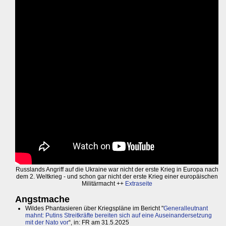
Russlands Angriff auf die Ukraine war nicht der erste Krieg in Europa nach
dem 2. Weltkrieg - und schon gar nicht der erste Krieg einer europäischen
Militärmacht ++
Extraseite
Angstmache
Wildes Phantasieren über Kriegspläne im Bericht "
Generalleutnant
mahnt: Putins Streitkräfte bereiten sich auf eine Auseinandersetzung
mit der Nato vor
“, in: FR am 31.5.2025