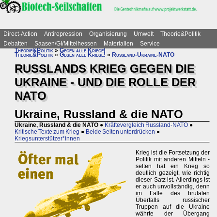
Direct-Action
Antirepression
Organisierung
Umwelt
Theorie&Politik
Debatten
Saasen/GI/Mittelhessen
Materialien
Service
Theorie&Politik
»
Gegen alle Kriege!
Theorie&Politik
»
Gegen alle Kriege!
»
Russland-Ukraine-NATO
RUSSLANDS KRIEG GEGEN DIE
UKRAINE - UND DIE ROLLE DER
NATO
Ukraine, Russland & die NATO
Ukraine, Russland & die NATO
●
Kräftevergleich Russland-NATO
●
Kritische Texte zum Krieg
●
Beide Seiten unterdrücken
●
Kriegsunterstützer*innen
Krieg ist die Fortsetzung der
Politik mit anderen Mitteln -
selten hat ein Krieg so
deutlich gezeigt, wie richtig
dieser Satz ist. Allerdings ist
er auch unvollständig, denn
im Falle des brutalen
Überfalls russischer
Truppen auf die Ukraine
währte der Übergang