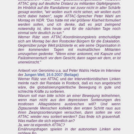
ATTAC ging auf deutliche Distanz zu militanten Gipfelgegnern.
Im Hinblick auf die Randalierer sei zuvor nicht in aller Schärfe
gesagt worden, "wir wollen euch nicht sehen, wir wollen euch
nicht dabei haben", sagte ATTAC-Sprecher Peter Wahl am
Montag im NDR. "Das hätte mit viel größerer Klarheit formuliert
werden sollen, und ich denke, daß es jetzt zwingend
notwendig ist, dies heute und für die nächsten Tage noch
einmal sehr deutlich zu tun."
Werner Rätz vom ATTAC-Koordinierungskreis entschuldigte
sich am Montag bei den Rostocker Bürgern für die Eskalation.
Gegenüber junge Welt präzisierte er, wie seine Organisation in
den kommenden Tagen mit mutmaßlichen Militanten
umzugehen gedenke: "Wenn einer ankommt, mit Kapuze und
Palästinensertuch vor dem Gesicht, dann sagen wir dem, er ist
unerwünscht."
Antwort von Geronimo u.a. auf Peter Wahls Hetze im Interview
der
Jungen Welt, 16.6.2007 (Beilage)
Werner Rätz von ATTAC und der Interventionistischen Linken
meinte nach der Randale in Rostock, daß es nun angebracht
wäre, die globalisierungskritische Bewegung in gute und
schlechte Kräfte zu sortieren.
Warum soll man bitte schön an einer Bewegung teilnehmen,
wenn man nicht aus den depressiven Sortierungen des
trostlosen Alltagslebens ausbrechen will? Und wenn
Zigtausende Menschen kollektiv den ersten Schritt raus aus
ihren Zwangssortierungen versuchen, dann sollen sie von
ATTAC wieder neu sortiert werden? Das finde ich grauenhaft.
Was maßen die sich eigentlich an?
Ja, wer ist eigentlich ATTAC?
Ernährungsfragen spielen in der autonomen Linken eine
größere Ro