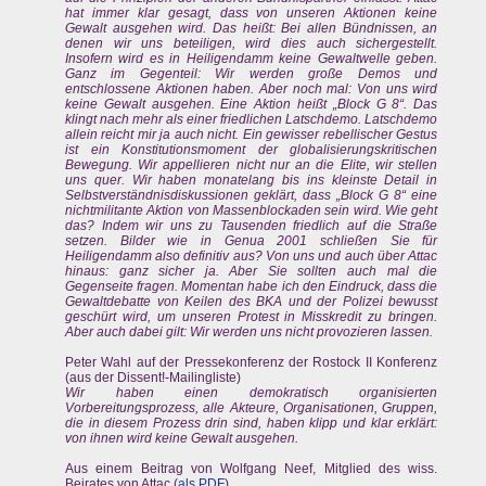
hat immer klar gesagt, dass von unseren Aktionen keine
Gewalt ausgehen wird. Das heißt: Bei allen Bündnissen, an
denen wir uns beteiligen, wird dies auch sichergestellt.
Insofern wird es in Heiligendamm keine Gewaltwelle geben.
Ganz im Gegenteil: Wir werden große Demos und
entschlossene Aktionen haben. Aber noch mal: Von uns wird
keine Gewalt ausgehen. Eine Aktion heißt „Block G 8“. Das
klingt nach mehr als einer friedlichen Latschdemo. Latschdemo
allein reicht mir ja auch nicht. Ein gewisser rebellischer Gestus
ist ein Konstitutionsmoment der globalisierungskritischen
Bewegung. Wir appellieren nicht nur an die Elite, wir stellen
uns quer. Wir haben monatelang bis ins kleinste Detail in
Selbstverständnisdiskussionen geklärt, dass „Block G 8“ eine
nichtmilitante Aktion von Massenblockaden sein wird. Wie geht
das? Indem wir uns zu Tausenden friedlich auf die Straße
setzen. Bilder wie in Genua 2001 schließen Sie für
Heiligendamm also definitiv aus? Von uns und auch über Attac
hinaus: ganz sicher ja. Aber Sie sollten auch mal die
Gegenseite fragen. Momentan habe ich den Eindruck, dass die
Gewaltdebatte von Keilen des BKA und der Polizei bewusst
geschürt wird, um unseren Protest in Misskredit zu bringen.
Aber auch dabei gilt: Wir werden uns nicht provozieren lassen.
Peter Wahl auf der Pressekonferenz der Rostock II Konferenz
(aus der Dissent!-Mailingliste)
Wir haben einen demokratisch organisierten
Vorbereitungsprozess, alle Akteure, Organisationen, Gruppen,
die in diesem Prozess drin sind, haben klipp und klar erklärt:
von ihnen wird keine Gewalt ausgehen.
Aus einem Beitrag von Wolfgang Neef, Mitglied des wiss.
Beirates von Attac (
als PDF
)