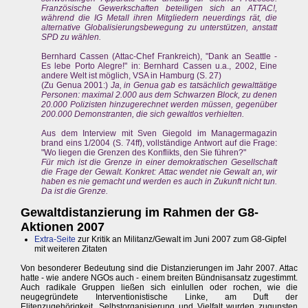
Französische Gewerkschaften beteiligen sich an ATTAC!,
während die IG Metall ihren Mitgliedern neuerdings rät, die
alternative Globalisierungsbewegung zu unterstützen, anstatt
SPD zu wählen.
Bernhard Cassen (Attac-Chef Frankreich), "Dank an Seattle -
Es lebe Porto Alegre!" in: Bernhard Cassen u.a., 2002, Eine
andere Welt ist möglich, VSA in Hamburg (S. 27)
(Zu Genua 2001:)
Ja, in Genua gab es tatsächlich gewalttätige
Personen: maximal 2.000 aus dem Schwarzen Block, zu denen
20.000 Polizisten hinzugerechnet werden müssen, gegenüber
200.000 Demonstranten, die sich gewaltlos verhielten.
Aus dem Interview mit Sven Giegold im Managermagazin
brand eins 1/2004 (S. 74ff), vollständige Antwort auf die Frage:
"Wo liegen die Grenzen des Konflikts, den Sie führen?"
Für mich ist die Grenze in einer demokratischen Gesellschaft
die Frage der Gewalt. Konkret: Attac wendet nie Gewalt an, wir
haben es nie gemacht und werden es auch in Zukunft nicht tun.
Da ist die Grenze.
Gewaltdistanzierung im Rahmen der G8-
Aktionen 2007
Extra-Seite
zur Kritik an Militanz/Gewalt im Juni 2007 zum G8-Gipfel
mit weiteren Zitaten
Von besonderer Bedeutung sind die Distanzierungen im Jahr 2007. Attac
hatte - wie andere NGOs auch - einem breiten Bündnisansatz zugestimmt.
Auch radikale Gruppen ließen sich einlullen oder rochen, wie die
neugegründete Interventionistische Linke, am Duft der
Elitenzugehörigkeit. Selbstorganisierung und Vielfalt wurden zugunsten