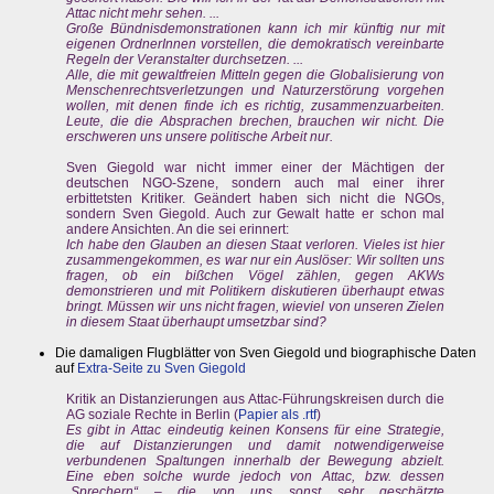
Attac nicht mehr sehen. ...
Große Bündnisdemonstrationen kann ich mir künftig nur mit
eigenen OrdnerInnen vorstellen, die demokratisch vereinbarte
Regeln der Veranstalter durchsetzen. ...
Alle, die mit gewaltfreien Mitteln gegen die Globalisierung von
Menschenrechtsverletzungen und Naturzerstörung vorgehen
wollen, mit denen finde ich es richtig, zusammenzuarbeiten.
Leute, die die Absprachen brechen, brauchen wir nicht. Die
erschweren uns unsere politische Arbeit nur.
Sven Giegold war nicht immer einer der Mächtigen der
deutschen NGO-Szene, sondern auch mal einer ihrer
erbittetsten Kritiker. Geändert haben sich nicht die NGOs,
sondern Sven Giegold. Auch zur Gewalt hatte er schon mal
andere Ansichten. An die sei erinnert:
Ich habe den Glauben an diesen Staat verloren. Vieles ist hier
zusammengekommen, es war nur ein Auslöser: Wir sollten uns
fragen, ob ein bißchen Vögel zählen, gegen AKWs
demonstrieren und mit Politikern diskutieren überhaupt etwas
bringt.
Müssen wir uns nicht fragen, wieviel von unseren Zielen
in diesem Staat überhaupt umsetzbar sind?
Die damaligen Flugblätter von Sven Giegold und biographische Daten
auf
Extra-Seite zu Sven Giegold
Kritik an Distanzierungen aus Attac-Führungskreisen durch die
AG soziale Rechte in Berlin (
Papier als .rtf
)
Es gibt in Attac eindeutig keinen Konsens für eine Strategie,
die auf Distanzierungen und damit notwendigerweise
verbundenen Spaltungen innerhalb der Bewegung abzielt.
Eine eben solche wurde jedoch von Attac, bzw. dessen
„Sprechern“ – die von uns sonst sehr geschätzte