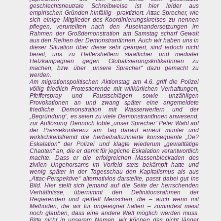
geschlechtsneutrale Schreibweise ist hier leider aus
empirischen Gründen hinfällig - praktiziert. Attac-Sprecher, wie
sich einige Mitglieder des Koordinierungskreises zu nennen
pflegen, verurteilten nach den Auseinandersetzungen im
Rahmen der Großdemonstration am Samstag scharf Gewalt
aus den Reihen der DemonstrantInnen. Auch wir haben uns in
dieser Situation über diese sehr geärgert, sind jedoch nicht
bereit, uns zu Helfershelfern staatlicher und medialer
Hetzkampagnen gegen GlobalisierungskritikerInnen zu
machen, bzw. über „unsere Sprecher“ dazu gemacht zu
werden.
Am migrationspolitischen Aktionstag am 4.6. griff die Polizei
völlig friedlich Protestierende mit willkürlichen Verhaftungen,
Pfefferspray und Faustschlägen sowie unzähligen
Provokationen an und zwang später eine angemeldete
friedliche Demonstration mit Wasserwerfern und der
„Begründung“, es seien zu viele DemonstrantInnen anwesend,
zur Auflösung. Dennoch lobte „unser Sprecher“ Peter Wahl auf
der Pressekonferenz am Tag darauf erneut munter und
wirklichkeitsfremd die herbeihalluzinierte konsequente „De?
Eskalation“ der Polizei und klagte wiederum „gewalttätige
Chaoten“ an, die er damit für jegliche Eskalation verantwortlich
machte. Dass er die erfolgreichen Massenblockaden des
zivilen Ungehorsams im Vorfeld stets bekämpft hatte und
wenig später in der Tagesschau den Kapitalismus als aus
„Attac-Perspektive“ alternativlos darstellte, passt dabei gut ins
Bild. Hier stellt sich jemand auf die Seite der herrschenden
Verhältnisse, übernimmt den Definitionsrahmen der
Regierenden und geißelt Menschen, die – auch wenn mit
Methoden, die wir für ungeeignet halten – zumindest meist
noch glauben, dass eine andere Welt möglich werden muss.
Bitte nicht in unserem Namen, wir können das nicht länger