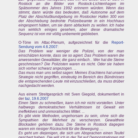
Rostock an die Bilder von Rostock-Lichtenhagen im
Spätsommer des Jahres 1992 erinnern würden. Wenn das
stimmt, dann würde das bedeuten, daß Autonome auf dem
Platz der Abschlußkundgebung im Rostocker Hafen 300 von
der Abschiebung bedrohte Polizeibeamte in ein Hochhaus
eingesperrt hätten, um sie dann abfackeln zu wollen. Ich habe
nun wirklich einiges gesehen, aber diese dramatische
Sequenz ist von mir völlig unbemerkt geblieben.
O-Töne im Attac-Plenum, aufgezeichnet für die
Report-
Sendung vom 4.6.2007
:
Das Problem war weniger die Polizei, von der man
einschätzen konnte, dass sie so agiert. Das Problem waren die
anwesenden Gewalttäter, die ganz einfach... Wer hat die Steine
geschmissen? Die Polizisten waren es nicht. Oder sie haben
sich vorher schwarz angezogen. ...
Das muss man uns selbst sagen: Meines Erachtens hat unsere
Strategie nicht gegriffen, eindeutig im Bereich des Bündnisses
die entsprechenden Leute mit einzuschließen, da muss drüber
nachgedacht werden.
Aus einem Streitgespräch mit Sven Giegold, dokumentiert in
der
taz,
19.6.2007
Einen Stein zu schmeißen, kann ich mir nicht vorstellen. Unter
halbwegs demokratischen Verhältnissen ist Gewalt ein
ineffektives und unmoralisches Mittel. ...
Es gibt viele Methoden, ungehorsam zu sein, ohne sich die
Sympathien der Mehrheit zu verscherzen. Gewaltfreie
Blockaden gehören dazu. Die Steine in Rostock dagegen
waren ein riesiger Rückschritt für die Bewegung. ...
Es geht um diejenigen, die sich um Absprachen einen Teufel
geschert haben. Die will ich in der Tat auf Demonstrationen mit