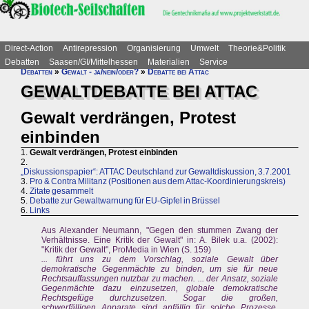
Direct-Action
Antirepression
Organisierung
Umwelt
Theorie&Politik
Debatten
Saasen/GI/Mittelhessen
Materialien
Service
Debatten
»
Gewalt - ja/nein/oder?
»
Debatte bei Attac
GEWALTDEBATTE BEI ATTAC
Gewalt verdrängen, Protest
einbinden
1.
Gewalt verdrängen, Protest einbinden
2.
„Diskussionspapier“: ATTAC Deutschland zur Gewaltdiskussion, 3.7.2001
3.
Pro & Contra Militanz (Positionen aus dem Attac-Koordinierungskreis)
4.
Zitate gesammelt
5.
Debatte zur Gewaltwarnung für EU-Gipfel in Brüssel
6.
Links
Aus Alexander Neumann, "Gegen den stummen Zwang der
Verhältnisse. Eine Kritik der Gewalt" in: A. Bilek u.a. (2002):
"Kritik der Gewalt", ProMedia in Wien (S. 159)
... führt uns zu dem Vorschlag, soziale Gewalt über
demokratische Gegenmächte zu binden, um sie für neue
Rechtsauffassungen nutzbar zu machen. ... der Ansatz, soziale
Gegenmächte dazu einzusetzen, globale demokratische
Rechtsgefüge durchzusetzen. Sogar die großen,
schwerfälligen Apparate sind anfällig für solche Prozesse.