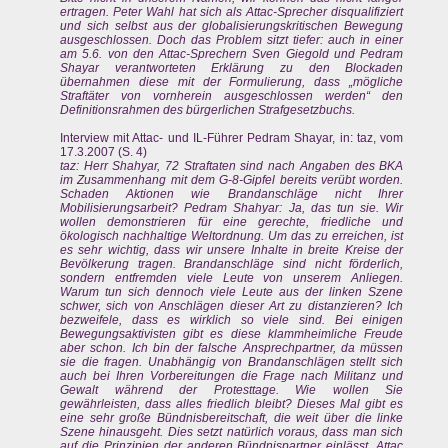
ertragen. Peter Wahl hat sich als Attac-Sprecher disqualifiziert
und sich selbst aus der globalisierungskritischen Bewegung
ausgeschlossen. Doch das Problem sitzt tiefer: auch in einer
am 5.6. von den Attac-Sprechern Sven Giegold und Pedram
Shayar verantworteten Erklärung zu den Blockaden
übernahmen diese mit der Formulierung, dass „mögliche
Straftäter von vornherein ausgeschlossen werden“ den
Definitionsrahmen des bürgerlichen Strafgesetzbuchs.
Interview mit Attac- und IL-Führer Pedram Shayar, in: taz, vom
17.3.2007 (S. 4)
taz: Herr Shahyar, 72 Straftaten sind nach Angaben des BKA
im Zusammenhang mit dem G-8-Gipfel bereits verübt worden.
Schaden Aktionen wie Brandanschläge nicht Ihrer
Mobilisierungsarbeit? Pedram Shahyar: Ja, das tun sie. Wir
wollen demonstrieren für eine gerechte, friedliche und
ökologisch nachhaltige Weltordnung. Um das zu erreichen, ist
es sehr wichtig, dass wir unsere Inhalte in breite Kreise der
Bevölkerung tragen. Brandanschläge sind nicht förderlich,
sondern entfremden viele Leute von unserem Anliegen.
Warum tun sich dennoch viele Leute aus der linken Szene
schwer, sich von Anschlägen dieser Art zu distanzieren? Ich
bezweifele, dass es wirklich so viele sind. Bei einigen
Bewegungsaktivisten gibt es diese klammheimliche Freude
aber schon. Ich bin der falsche Ansprechpartner, da müssen
sie die fragen. Unabhängig von Brandanschlägen stellt sich
auch bei Ihren Vorbereitungen die Frage nach Militanz und
Gewalt während der Protesttage. Wie wollen Sie
gewährleisten, dass alles friedlich bleibt? Dieses Mal gibt es
eine sehr große Bündnisbereitschaft, die weit über die linke
Szene hinausgeht. Dies setzt natürlich voraus, dass man sich
auf die Prinzipien der anderen Bündnispartner einlässt. Attac