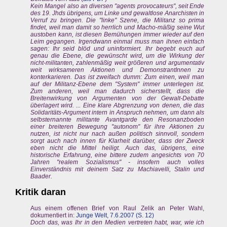
Kein Mangel also an diversen "agents provocateurs", seit Ende
des 19. Jhds übrigens, um Linke und gewaltlose Anarchisten in
Verruf zu bringen. Die "linke" Szene, die Militanz so prima
findet, weil man damit so herrlich und Macho-mäßig seine Wut
austoben kann, ist diesen Bemühungen immer wieder auf den
Leim gegangen. Irgendwann einmal muss man ihnen einfach
sagen: Ihr seid blöd und uninformiert. Ihr begebt euch auf
genau die Ebene, die gewünscht wird, um die Wirkung der
nicht-militanten, zahlenmäßig weit größeren und argumentativ
weit wirksameren Aktionen und DemonstrantInnen zu
konterkarieren. Das ist zweifach dumm: Zum einen, weil man
auf der Militanz-Ebene dem "System" immer unterlegen ist.
Zum anderen, weil man dadurch sicherstellt, dass die
Breitenwirkung von Argumenten von der Gewalt-Debatte
überlagert wird. ... Eine klare Abgrenzung von denen, die das
Solidaritäts-Argument intern in Anspruch nehmen, um dann als
selbsternannte militante Avantgarde den Resonanzboden
einer breiteren Bewegung "autonom" für ihre Aktionen zu
nutzen, ist nicht nur nach außen politisch sinnvoll, sondern
sorgt auch nach innen für Klarheit darüber, dass der Zweck
eben nicht die Mittel heiligt. Auch das, übrigens, eine
historische Erfahrung, eine bittere zudem angesichts von 70
Jahren "realem Sozialismus" - insofern auch volles
Einverständnis mit deinem Satz zu Machiavelli, Stalin und
Baader.
Kritik daran
Aus einem offenen Brief von Raul Zelik an Peter Wahl,
dokumentiert in:
Junge Welt, 7.6.2007 (S. 12)
Doch das, was Ihr in den Medien vertreten habt, war, wie ich