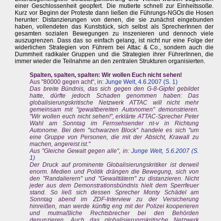
einer Geschlossenheit geopfert. Die mutierte schnell zur Einheitssoße.
Kurz vor Beginn der Proteste dann ließen die Führungs-NGOs die Hosen
herunter: Distanzierungen von denen, die sie zunächst eingebunden
haben, vollendeten das Kunststück, sich selbst als SprecherInnen der
gesamten sozialen Bewegungen zu inszenieren und dennoch viele
auszugrenzen. Dass das so einfach gelang, ist nicht nur eine Folge der
widerlichen Strategien von Führern bei Attac & Co., sondern auch die
Dummheit radikaler Gruppen und die Strategien ihrer FührerInnen, die
immer wieder die Teilnahme an den zentralen Strukturen organisierten.
Spalten, spalten, spalten: Wir wollen Euch nicht sehen!
Aus "80000 gegen acht", in:
Junge Welt, 4.6.2007 (S. 1)
Das breite Bündnis, das sich gegen den G-8-Gipfel gebildet
hatte, dürfte jedoch Schaden genommen haben: Das
globalisierungskritische Netzwerk ATTAC will nicht mehr
gemeinsam mit "gewaltbereiten Autonomen" demonstrieren.
"Wir wollen euch nicht sehen!", erklärte ATTAC-Sprecher Peter
Wahl am Sonntag im Fernsehsender nt-v in Richtung
Autonome. Bei dem "schwarzen Block" handele es sich "um
eine Gruppe von Personen, die mit der Absicht, Krawall zu
machen, angereist ist."
Aus "Gleiche Gewalt gegen alle", in:
Junge Welt, 5.6.2007 (S.
1)
Der Druck auf prominente Globalisierungskritiker ist derweil
enorm. Medien und Politik drängen die Bewegung, sich von
den "Randalierern" und "Gewalttätern" zu distanzieren. Nicht
jeder aus dem Demonstrationsbündnis hielt dem Sperrfeuer
stand. So ließ sich dessen Sprecher Monty Schädel am
Sonntag abend im ZDF-Interview zu der Versicherung
hinreißen, man werde künftig eng mit der Polizei kooperieren
und mutmaßliche Rechtsbrecher bei den Behörden
denunzieren. Auch das globalisierungskritische Netzwerk