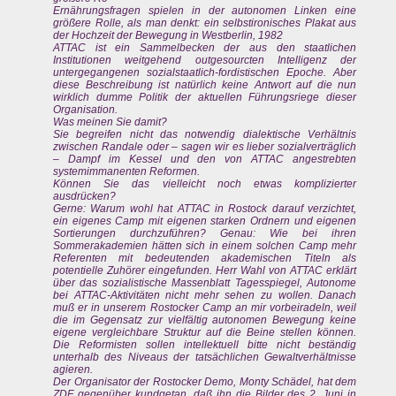
Ernährungsfragen spielen in der autonomen Linken eine
größere Rolle, als man denkt: ein selbstironisches Plakat aus
der Hochzeit der Bewegung in Westberlin, 1982
ATTAC ist ein Sammelbecken der aus den staatlichen
Institutionen weitgehend outgesourcten Intelligenz der
untergegangenen sozialstaatlich-fordistischen Epoche. Aber
diese Beschreibung ist natürlich keine Antwort auf die nun
wirklich dumme Politik der aktuellen Führungsriege dieser
Organisation.
Was meinen Sie damit?
Sie begreifen nicht das notwendig dialektische Verhältnis
zwischen Randale oder – sagen wir es lieber sozialverträglich
– Dampf im Kessel und den von ATTAC angestrebten
systemimmanenten Reformen.
Können Sie das vielleicht noch etwas komplizierter
ausdrücken?
Gerne: Warum wohl hat ATTAC in Rostock darauf verzichtet,
ein eigenes Camp mit eigenen starken Ordnern und eigenen
Sortierungen durchzuführen? Genau: Wie bei ihren
Sommerakademien hätten sich in einem solchen Camp mehr
Referenten mit bedeutenden akademischen Titeln als
potentielle Zuhörer eingefunden. Herr Wahl von ATTAC erklärt
über das sozialistische Massenblatt Tagesspiegel, Autonome
bei ATTAC-Aktivitäten nicht mehr sehen zu wollen. Danach
muß er in unserem Rostocker Camp an mir vorbeiradeln, weil
die im Gegensatz zur vielfältig autonomen Bewegung keine
eigene vergleichbare Struktur auf die Beine stellen können.
Die Reformisten sollen intellektuell bitte nicht beständig
unterhalb des Niveaus der tatsächlichen Gewaltverhältnisse
agieren.
Der Organisator der Rostocker Demo, Monty Schädel, hat dem
ZDF gegenüber kundgetan, daß ihn die Bilder des 2. Juni in