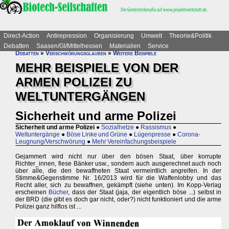
Direct-Action
Antirepression
Organisierung
Umwelt
Theorie&Politik
Debatten
Saasen/GI/Mittelhessen
Materialien
Service
Debatten
»
Verschwörungsglauben
»
Weitere Beispiele
MEHR BEISPIELE VON DER
ARMEN POLIZEI ZU
WELTUNTERGÄNGEN
Sicherheit und arme Polizei
Sicherheit und arme Polizei
●
Sozialhetze
●
Rassismus
●
Weltuntergänge
●
Böse Linke und Grüne
●
Lügenpresse
●
Corona-
Leugnung/Verschwörung
●
Mehr Vereinfachungsbeispiele
Gejammert wird nicht nur über den bösen Staat, über korrupte
Richter_innen, fiese Bänker usw., sondern auch ausgerechnet auch noch
über alle, die den bewaffneten Staat vermeintlich angreifen. In der
Stimme&Gegenstimme Nr. 16/2013 wird für die Waffenlobby und das
Recht aller, sich zu bewaffnen, gekämpft (siehe unten). Im Kopp-Verlag
erscheinen
Bücher
, dass der Staat (jaja, der eigentlich böse ...) selbst in
der BRD (die gibt es doch gar nicht, oder?) nicht funktioniert und die arme
Polizei ganz hilflos ist ...