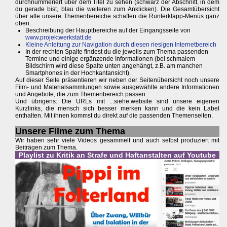
durchnummeriert über dem Titel zu sehen (schwarz der Abschnitt, in dem
du gerade bist, blau die weiteren zum Anklicken). Die Gesamtübersicht
über alle unsere Themenbereiche schaffen die Runterklapp-Menüs ganz
oben.
Beschreibung der Hauptbereiche auf der Eingangsseite von
www.projektwerkstatt.de
Kleine Anleitung zur Navigation durch diesen riesigen Internetbereich
In der rechten Spalte findest du die jeweils zum Thema passenden
Termine und einige ergänzende Informationen (bei schmalem
Bildschirm wird diese Spalte unten angehängt, z.B. am manchen
Smartphones in der Hochkantansicht).
Auf dieser Seite präsentieren wir neben der Seitenübersicht noch unsere
Film- und Materialsammlungen sowie ausgewählte andere Informationen
und Angebote, die zum Themenbereich passen.
Und übrigens: Die URLs mit ...siehe.website sind unsere eigenen
Kurzlinks, die mensch sich besser merken kann und die kein Label
enthalten. Mit ihnen kommst du direkt auf die passenden Themenseiten.
Unsere Filme zum Thema
Wir haben sehr viele Videos gesammelt und auch selbst produziert mit
Beiträgen zum Thema.
Playlist zu Kritik an Strafe und Haftanstalten auf Youtube