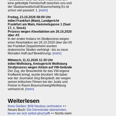
eine gefestigte Feindschaft zwischen uns und
der Staatsanwaltschaft Braunschweig Es ist
schon viel passiert: 1.
[mehr]
Freitag, 23.10.2026 08:00 Uhr
in/bei Frankfurt (Main), Landgericht
Frankfurt am Main, Hammelsgasse 1 (Saal
17, 1. Stock)
Prozess wegen Abseilaktion am 26.10.2020
über A5
In der ersten Instanz im Strafprozess wegen
einer Abseilaktion am 26.10.2020 über der A5
bei Frankfurt Zeppelinheim wurden
drakonische Strafen verhängt - bis zu neun
Monaten Haft (auf Bewährung).
[mehr]
Mittwoch, 11.11.2026 11:30 Uhr
in/bei Wolfsburg, Amtsgericht Wolfsburg
Strafprozess wegen Aktion auf VW-Gelände
Der Zug, der Braunkohle für das VW-eigene
Kraftwerk bringt, wurde blockiert. Mit dabei
war der Journalist Jörg Bergstedt, der wegen
seinen kritischen Filmen bei der Justiz und
Polizei in Raum Braunschweig/Wolfsburg
verhasst ist.
[mehr]
Weiterlesen
Kreis Gießen: B49-Neubau verhindern
++
Neues Buch:
Die Demokratie überwinden,
bevor sie sich selbst abschafft
++ Nichts mehr