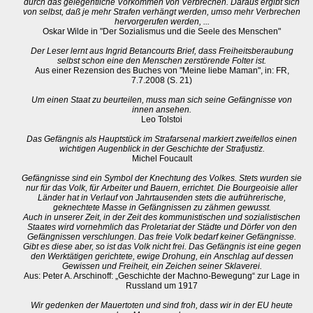
durch das gelegentliche Vorkommen von Verbrechen. Daraus ergibt sich
von selbst, daß je mehr Strafen verhängt werden, umso mehr Verbrechen
hervorgerufen werden, ...
Oskar Wilde in "Der Sozialismus und die Seele des Menschen"
Der Leser lernt aus Ingrid Betancourts Brief, dass Freiheitsberaubung
selbst schon eine den Menschen zerstörende Folter ist.
Aus einer Rezension des Buches von "Meine liebe Maman", in: FR,
7.7.2008 (S. 21)
Um einen Staat zu beurteilen, muss man sich seine Gefängnisse von
innen ansehen.
Leo Tolstoi
Das Gefängnis als Hauptstück im Strafarsenal markiert zweifellos einen
wichtigen Augenblick in der Geschichte der Strafjustiz.
Michel Foucault
Gefängnisse sind ein Symbol der Knechtung des Volkes. Stets wurden sie
nur für das Volk, für Arbeiter und Bauern, errichtet. Die Bourgeoisie aller
Länder hat in Verlauf von Jahrtausenden stets die aufrührerische,
geknechtete Masse in Gefängnissen zu zähmen gewusst.
Auch in unserer Zeit, in der Zeit des kommunistischen und sozialistischen
Staates wird vornehmlich das Proletariat der Städte und Dörfer von den
Gefängnissen verschlungen. Das freie Volk bedarf keiner Gefängnisse.
Gibt es diese aber, so ist das Volk nicht frei. Das Gefängnis ist eine gegen
den Werktätigen gerichtete, ewige Drohung, ein Anschlag auf dessen
Gewissen und Freiheit, ein Zeichen seiner Sklaverei.
Aus: Peter A. Arschinoff: „Geschichte der Machno-Bewegung“ zur Lage in
Russland um 1917
Wir gedenken der Mauertoten und sind froh, dass wir in der EU heute