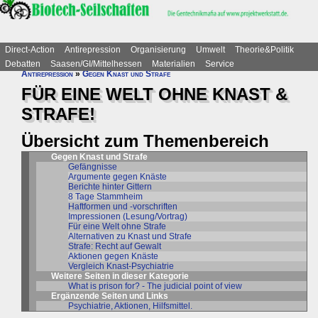
Direct-Action
Antirepression
Organisierung
Umwelt
Theorie&Politik
Debatten
Saasen/GI/Mittelhessen
Materialien
Service
Antirepression
»
Gegen Knast und Strafe
FÜR EINE WELT OHNE KNAST &
STRAFE!
Übersicht zum Themenbereich
Gegen Knast und Strafe
Gefängnisse
Argumente gegen Knäste
Berichte hinter Gittern
8 Tage Stammheim
Haftformen und -vorschriften
Impressionen (Lesung/Vortrag)
Für eine Welt ohne Strafe
Alternativen zu Knast und Strafe
Strafe: Recht auf Gewalt
Aktionen gegen Knäste
Vergleich Knast-Psychiatrie
Weitere Seiten in dieser Kategorie
What is prison for? - The judicial point of view
Ergänzende Seiten und Links
Psychiatrie, Aktionen, Hilfsmittel.