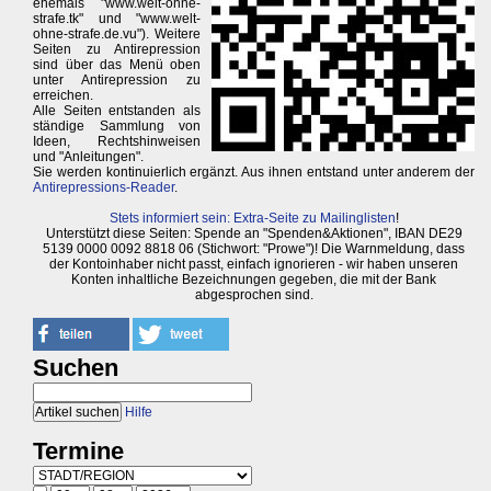
ehemals "www.welt-ohne-
strafe.tk" und "www.welt-
ohne-strafe.de.vu"). Weitere
Seiten zu Antirepression
sind über das Menü oben
unter Antirepression zu
erreichen.
Alle Seiten entstanden als
ständige Sammlung von
Ideen, Rechtshinweisen
und "Anleitungen".
Sie werden kontinuierlich ergänzt. Aus ihnen entstand unter anderem der
Antirepressions-Reader
.
Stets informiert sein: Extra-Seite zu Mailinglisten
!
Unterstützt diese Seiten: Spende an "Spenden&Aktionen", IBAN DE29
5139 0000 0092 8818 06 (Stichwort: "Prowe")! Die Warnmeldung, dass
der Kontoinhaber nicht passt, einfach ignorieren - wir haben unseren
Konten inhaltliche Bezeichnungen gegeben, die mit der Bank
abgesprochen sind.
Suchen
Hilfe
Termine