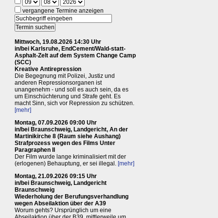
vergangene Termine anzeigen
Mittwoch, 19.08.2026 14:30 Uhr
in/bei Karlsruhe, EndCement/Wald-statt-
Asphalt-Zelt auf dem System Change Camp
(SCC)
Kreative Antirepression
Die Begegnung mit Polizei, Justiz und
anderen Repressionsorganen ist
unangenehm - und soll es auch sein, da es
um Einschüchterung und Strafe geht. Es
macht Sinn, sich vor Repression zu schützen.
[mehr]
Montag, 07.09.2026 09:00 Uhr
in/bei Braunschweig, Landgericht, An der
Martinikirche 8 (Raum siehe Aushang)
Strafprozess wegen des Films Unter
Paragraphen II
Der Film wurde lange kriminalisiert mit der
(erlogenen) Behauptung, er sei illegal.
[mehr]
Montag, 21.09.2026 09:15 Uhr
in/bei Braunschweig, Landgericht
Braunschweig
Wiederholung der Berufungsverhandlung
wegen Abseilaktion über der A39
Worum gehts? Ursprünglich um eine
Abseilaktion über der B39, mittlerweile um