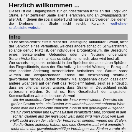
Herzlich willkommen ...
Dieses ist die Eingangsseite zur grundsätzlichen Kritik an der Logik von
Strafe, einer zentralen Säule aller Hierarchien, und an Zwangsanstalten
aller Art, in denen die sozial isoliert und mental zerstört werden, bei denen
die Drohung mit Strafe nicht reicht. Kurzlink:
welt-ohne-
strafe.siehe.website
Intro
Es ist offensichtlich: Strafe dient der Bestätigung autoritärer Gewalt, nicht
der Sanktion eines Verhaltens, welches andere schädigt: Schwarzfahren,
solange genug Platz ist, der individuelle Drogenkonsum, die Besetzung
eines leerstehenden Gebäudes oder die Nutzung ungenutzter
Garten-/Ackerflächen - all das schädigt niemensch, aber wird bestraft.
Wer scharfsinnig denkt, entdeckt in den Sprüchen der autoritären Sphären
das Eingeständnis, dass der Strafvollzug keinerlei Wirkung in Bezug auf
eine positive Änderung menschlichen Verhaltens hat. Warum sonst
würden die entsprechenden Kreise die Abschiebung straffällig
gewordener Nicht-Deutscher fordern? Mal abgesehen davon, dass dann
andere woanders auf der Welt das "Problem" haben, zeigt es eindeutig,
dass sie offenbar selbst wissen, dass Strafen in Deutschland nichts
verbessern würden. So ist es. Eine Gesellschaft der angstfreien
Kommunikation wäre die bessere Antwort.
Mit der autoritären Gewalt wird die Justiz verschwinden. Das wird ein
großer Gewinn sein - ein Gewinn von wahrhaft unberechenbarem Wert.
Wenn man die Geschichte erforscht, nicht in den gereinigten Ausgaben,
die für Volksschüler und Gymnasiasten veranstaltet sind, sondern in den
echten Quellen aus der jeweiligen Zeit, dann wird man völlig von Ekel
erfüllt, nicht wegen der Taten der Verbrecher, sondern wegen der Strafen,
die die Guten auferlegt haben; und eine Gemeinschaft wird unendlich
mehr durch das gewohnheitsmäßige Verhängen von Strafen verroht als