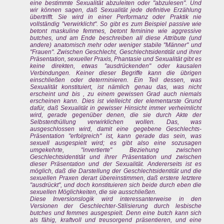
eine bestimmte Sexualität abzuleiten oder "abzulesen". Und
wir können sagen, daß Sexualität jede definitive Erzählung
übertrifft. Sie wird in einer Performanz oder Praktik nie
vollständig "verwirklicht". So gibt es zum Beispiel passive wie
betont maskuline
femmes
, betont feminine wie aggressive
butches,
und am Ende beschreiben all diese Attribute (und
andere) anatomisch mehr oder weniger stabile "Männer" und
"Frauen". Zwischen Geschlecht, Geschlechtsidentität und ihrer
Präsentation, sexueller Praxis, Phantasie und Sexualität gibt es
keine direkten, etwas "ausdrückenden" oder kausalen
Verbindungen. Keiner dieser Begriffe kann die übrigen
einschließen oder deterrninieren. Ein Teil dessen, was
Sexualität konstituiert, ist nämlich genau das, was nicht
erscheint und bis , zu einem gewissen Grad auch niemals
erscheinen
kann.
Dies ist vielleicht der elementarste Grund
dafür, daß Sexualität in gewisser Hinsicht immer verheimlicht
wird, gerade gegenüber denen, die sie durch Akte der
Selbstenthüllung verwirklichen wollen. Das, was
ausgeschlossen wird, damit eine gegebene Geschlechts-
Präsentation "erfolgreich" ist, kann gerade das sein, was
sexuell ausgespielt wird; es gibt also eine sozusagen
umgekehrte, "invertierte" Beziehung zwischen
Geschlechtsidentität und ihrer Präsentation und zwischen
dieser Präsentation und der Sexualität. Andererseits ist es
möglich, daß die Darstellung der Geschlechtsidentität und die
sexuellen Praxen derart übereinstimmen, daß erstere letztere
"ausdrückt", und doch konstituieren sich beide durch eben die
sexuellen Möglichkeiten, die sie ausschließen.
Diese Inversionslogik wird interessanterweise in den
Versionen der Geschlechter-Stilisierung durch lesbische
butches
und
femmes
ausgespielt. Denn eine
butch
kann sich
als fähig, kraftvoll und treusorgend präsentieren, und eine