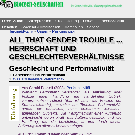
Direct-Action
Antirepression
Organisierung
Umwelt
Theorie&Politik
Debatten
Saasen/GI/Mittelhessen
Materialien
Service
Theorie&Politik
»
Gender
»
Performativität
ALL THAT GENDER TROUBLE ...
HERRSCHAFT UND
GESCHLECHTERVERHÄLTNISSE
Geschlecht und Performativiät
1.
Geschlecht und Performativiät
2.
Was ist subversive Performanz?
Aus Gerald Posselt (2003):
Performativität
Während Performanz verstanden als Aufführung oder
Vollzug einer Handlung ein handelndes Subjekt
vorauszusetzen scheint (das ist auch die Position der
Sprechakttheorie), bestreitet der Terminus Performativität
gerade die Vorstellung eines autonomen, intentional
agierenden Subjekts. Die Performativität einer Äußerung
unterstreicht deren Kraft, das Äußerungssubjekt und die
Handlung, die sie bezeichnet, in und durch diesen
Äußerungsakt allererst hervorzubringen.
Aus Erich Fromm, "Haben oder Sein" (S. 142)