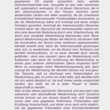
gegebenen Ort jeweils aussuchen kann, welche
Geschlechtsidentität bzw. Sexualität es sein oder annehmen
will, systematisch verleugnet. Es ist dieser Überschuss, der in
den Zwischenräumen, in den Pausen zwischen jenen
wiederholten Gesten und Akten ausbricht, die die scheinbare
Einheitlichkeit heterosexueller Positionalitäten konstruieren, ja
der die Wiederholung selbst erst erzwingt und deren ewiges
Scheitern garantiert. Innerhalb der heterosexuellen Ökonomie
schließt daher der Überschuß die Homosexualität implizit ein,
also jene dauernde Bedrohung durch eine Unterbrechung, die
durch eine verstärkte Wiederholung überwunden wird. Wenn
jedoch Wiederholung der Modus der Macht ist, mit dessen Hilfe
die Konstruktion der Illusion einer nahtlosen heterosexuellen
Identität bewirkt wird, wenn die Heterosexualität gezwungen
wird,
sich zu wiederholen,
um die Illusion ihrer Kohärenz und
Identität herbeizuführen, so ist diese Identität doch ständig
gefährdet - denn was passiert, wenn die Wiederholung nicht
funktioniert oder wenn die Ausführung der Wiederholung zu
einem ganz anderen perforrnativen Zweck eingesetzt wird?
Wenn es sozusagen einen Wiederholungszwang gibt, dann
erzeugt die Wiederholung die Identität niemals voll und ganz.
Die Tatsache, daß es überhaupt eine Notwendigkeit zur
Wiederholung gibt, ist schon ein Indiz dafür, daß Identität nicht
mit sich selbst identisch ist. Sie muß immer wieder eingerichtet
werden, das heißt, sie ist in jeder "Pause" in Gefahr,
abgeschafft zu werden.
Was ist also dieser psychische Überschuß, und was kann eine
subversive oder abschaffende Wiederholung sein? Zunächst
einmal müssen wir uns dessen bewußt sein, daß Sexualität
immer über eine gegebene Performanz, Präsentation oder
Erzählung hinausschießt, und daher ist es auch nicht möglich,
von der gegebenen Präsentation einer Geschlechtsidentität