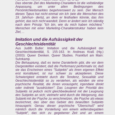
Das oberste Ziel des Marketing-Charakters ist die vollständige
Anpassung, um unter allen Bedingungen des
Persönlichkeitsmarktes begehrenswert zu sein. Der Mensch
dieses Typus hat nicht einmal ein Ich (wie die Menschen des
19. Jahrhun- derts), an dem er festhalten könnte, das ihm
gehört, das sich nicht wandelt. Denn er ändert sein Ich ständig
nach dem Prinzip: "Ich bin, wie du mich haben möchtest."
Menschen mit einer Marketing-Charakterstruktur haben kein
Ziel, ...
Imitation und die Aufsässigkeit der
Geschlechtsidentität
Aus Judith Butler: Imitation und die Aufsässigkeit der
Geschlechtsidentität, S. 155-163. In: Andreas Kraß (Hg.)
(2003): Queer Denken. Queer Studies. Frankfurt am Main:
Suhrkamp.
Die Behauptung, daß es keine DarstellerIn gibt, die vor dem
Dargestellten existiert, daß die Performanz performativ ist, daß
sie das Erscheinen eines "Subjekts" als ihren eigenen Effekt
erst konstituiert, ist nur schwer zu akzeptieren. Diese
Schwierigkeit entsteht durch die Tendenz, Sexualität und
Geschlechtsidentität so zu verstehen, als würden sie eine
psychische Realität, die ihnen vorausgeht, irgendwie direkt
oder indirekt "ausdrücken". Das Leugnen der
Priorität
des
Subjekts ist jedoch nicht gleichbedeutend mit der Leugnung
des Subjekts an sich; vielmehr wird durch die Weigerung, das
Subjekt mit der Psyche zu verschmelzen, die Psyche als etwas
bezeichnet, das über das Gebiet des bewußten Subjekts
hinausgeht. Genau dieser psychische "Überschuß" wird
nämlich durch die Vorstellung von einem willensbegabten
"Subjekt", das sich zu gegebener Zeit und an einem