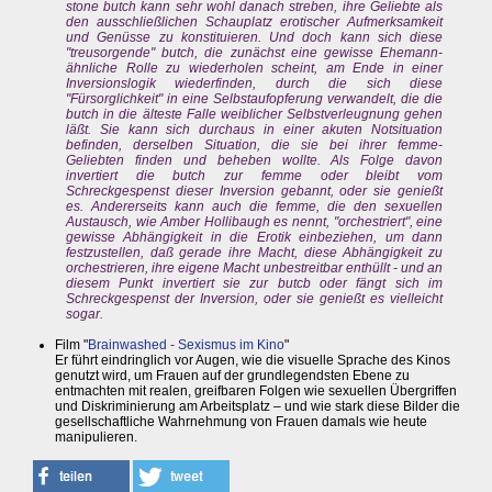
stone butch
kann sehr wohl danach streben, ihre Geliebte als
den ausschließlichen Schauplatz erotischer Aufmerksamkeit
und Genüsse zu konstituieren. Und doch kann sich diese
"treusorgende"
butch,
die
zunächst
eine gewisse Ehemann-
ähnliche Rolle zu wiederholen scheint, am Ende in einer
Inversionslogik wiederfinden, durch die sich diese
"Fürsorglichkeit" in eine Selbstaufopferung verwandelt, die die
butch
in die älteste Falle weiblicher Selbstverleugnung gehen
läßt. Sie kann sich durchaus in einer akuten Notsituation
befinden, derselben Situation, die sie bei ihrer
femme-
Geliebten finden und beheben wollte. Als Folge davon
invertiert die
butch
zur
femme oder
bleibt vom
Schreckgespenst dieser Inversion gebannt, oder sie genießt
es. Andererseits kann auch die
femme,
die den sexuellen
Austausch, wie Amber Hollibaugh es nennt, "orchestriert", eine
gewisse Abhängigkeit in die Erotik einbeziehen, um dann
festzustellen, daß gerade ihre Macht, diese Abhängigkeit zu
orchestrieren, ihre eigene Macht unbestreitbar enthüllt - und an
diesem Punkt invertiert sie zur
butcb
oder fängt sich im
Schreckgespenst der Inversion, oder sie genießt es vielleicht
sogar.
Film "
Brainwashed - Sexismus im Kino
"
Er führt eindringlich vor Augen, wie die visuelle Sprache des Kinos
genutzt wird, um Frauen auf der grundlegendsten Ebene zu
entmachten mit realen, greifbaren Folgen wie sexuellen Übergriffen
und Diskriminierung am Arbeitsplatz – und wie stark diese Bilder die
gesellschaftliche Wahrnehmung von Frauen damals wie heute
manipulieren.