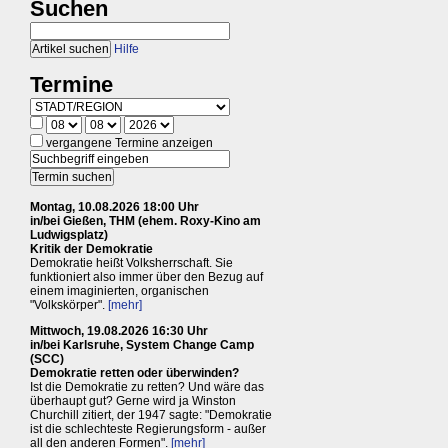
Suchen
Hilfe
Termine
vergangene Termine anzeigen
Montag, 10.08.2026 18:00 Uhr
in/bei Gießen, THM (ehem. Roxy-Kino am
Ludwigsplatz)
Kritik der Demokratie
Demokratie heißt Volksherrschaft. Sie
funktioniert also immer über den Bezug auf
einem imaginierten, organischen
"Volkskörper".
[mehr]
Mittwoch, 19.08.2026 16:30 Uhr
in/bei Karlsruhe, System Change Camp
(SCC)
Demokratie retten oder überwinden?
Ist die Demokratie zu retten? Und wäre das
überhaupt gut? Gerne wird ja Winston
Churchill zitiert, der 1947 sagte: "Demokratie
ist die schlechteste Regierungsform - außer
all den anderen Formen".
[mehr]