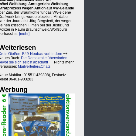
in/bei Wolfsburg, Amtsgericht Wolfsburg
Strafprozess wegen Aktion auf VW-Gelände
Der Zug, der Braunkohle für das VW-eigene
Kraftwerk bringt, wurde blockiert. Mit dabei
war der Journalist Jörg Bergstedt, der wegen
seinen kritischen Filmen bei der Justiz und
Polizei in Raum Braunschweig/Wolfsburg
verhasst ist.
[mehr]
Weiterlesen
Kreis Gießen: B49-Neubau verhindern
++
Neues Buch:
Die Demokratie überwinden,
bevor sie sich selbst abschafft
++ Nichts mehr
verpassen:
Mailverteiler&Chats
Neue Mobilnr.: 015511439808), Festnetz
bleibt 06401-903283
Werbung