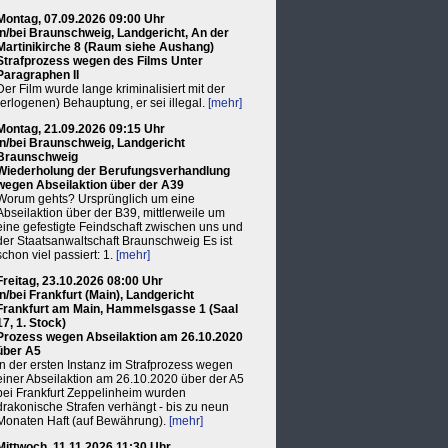
Montag, 07.09.2026 09:00 Uhr
in/bei Braunschweig, Landgericht, An der
Martinikirche 8 (Raum siehe Aushang)
Strafprozess wegen des Films Unter
Paragraphen II
Der Film wurde lange kriminalisiert mit der
(erlogenen) Behauptung, er sei illegal.
[mehr]
Montag, 21.09.2026 09:15 Uhr
in/bei Braunschweig, Landgericht
Braunschweig
Wiederholung der Berufungsverhandlung
wegen Abseilaktion über der A39
Worum gehts? Ursprünglich um eine
Abseilaktion über der B39, mittlerweile um
eine gefestigte Feindschaft zwischen uns und
der Staatsanwaltschaft Braunschweig Es ist
schon viel passiert: 1.
[mehr]
Freitag, 23.10.2026 08:00 Uhr
in/bei Frankfurt (Main), Landgericht
Frankfurt am Main, Hammelsgasse 1 (Saal
17, 1. Stock)
Prozess wegen Abseilaktion am 26.10.2020
über A5
In der ersten Instanz im Strafprozess wegen
einer Abseilaktion am 26.10.2020 über der A5
bei Frankfurt Zeppelinheim wurden
drakonische Strafen verhängt - bis zu neun
Monaten Haft (auf Bewährung).
[mehr]
Mittwoch, 11.11.2026 11:30 Uhr