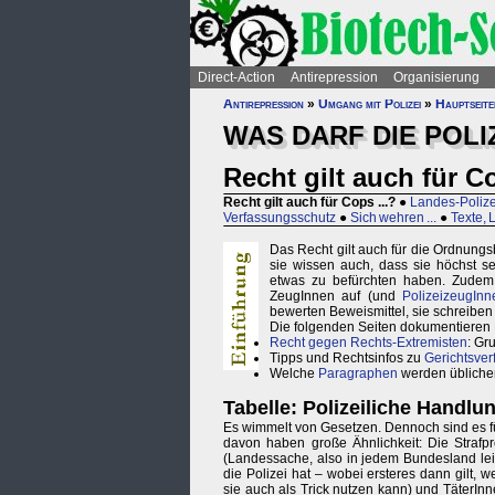
Direct-Action
Antirepression
Organisierung
Antirepression
»
Umgang mit Polizei
»
Hauptseite
WAS DARF DIE POLI
Recht gilt auch für Co
Recht gilt auch für Cops ...?
●
Landes-Poliz
Verfassungsschutz
●
Sich wehren ...
●
Texte, 
Das Recht gilt auch für die Ordnungs
sie wissen auch, dass sie höchst s
etwas zu befürchten haben. Zudem is
ZeugInnen auf (und
PolizeizeugInn
bewerten Beweismittel, sie schreiben 
Die folgenden Seiten dokumentieren 
Recht gegen Rechts-Extremisten
: Gr
Tipps und Rechtsinfos zu
Gerichtsver
Welche
Paragraphen
werden übliche
Tabelle: Polizeiliche Handl
Es wimmelt von Gesetzen. Dennoch sind es für
davon haben große Ähnlichkeit: Die Strafp
(Landessache, also in jedem Bundesland leic
die Polizei hat – wobei ersteres dann gilt, w
sie auch als Trick nutzen kann) und TäterInn