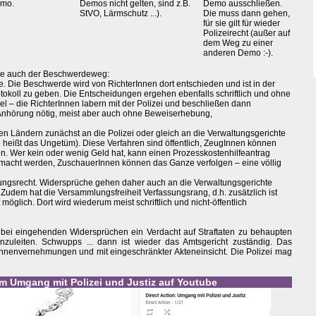
emo.
Demos nicht gelten, sind z.B.
Demo ausschließen.
StVO, Lärmschutz ...).
Die muss dann gehen,
für sie gilt für wieder
Polizeirecht (außer auf
dem Weg zu einer
anderen Demo :-).
age auch der Beschwerdeweg:
te. Die Beschwerde wird von RichterInnen dort entschieden und ist in der
otokoll zu geben. Die Entscheidungen ergehen ebenfalls schriftlich und ohne
ngel – die RichterInnen labern mit der Polizei und beschließen dann
e Anhörung nötig, meist aber auch ohne Beweiserhebung,
n Ländern zunächst an die Polizei oder gleich an die Verwaltungsgerichte
ge heißt das Ungetüm). Diese Verfahren sind öffentlich, ZeugInnen können
 Wer kein oder wenig Geld hat, kann einen Prozesskostenhilfeantrag
emacht werden, ZuschauerInnen können das Ganze verfolgen – eine völlig
tungsrecht. Widersprüche gehen daher auch an die Verwaltungsgerichte
 Zudem hat die Versammlungsfreiheit Verfassungsrang, d.h. zusätzlich ist
öglich. Dort wird wiederum meist schriftlich und nicht-öffentlich
r, bei eingehenden Widersprüchen ein Verdacht auf Straftaten zu behaupten
nzuleiten. Schwupps ... dann ist wieder das Amtsgericht zuständig. Das
gInnenvernehmungen und mit eingeschränkter Akteneinsicht. Die Polizei mag
um Umgang mit Polizei und Justiz auf Youtube