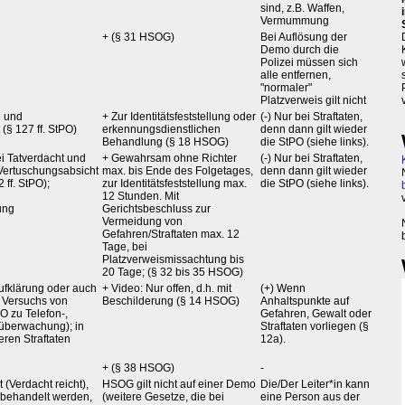
sind, z.B. Waffen,
Vermummung
+ (§ 31 HSOG)
Bei Auflösung der
Demo durch die
Polizei müssen sich
alle entfernen,
"normaler"
Platzverweis gilt nicht
e und
+ Zur Identitätsfeststellung oder
(-) Nur bei Straftaten,
(§ 127 ff. StPO)
erkennungsdienstlichen
denn dann gilt wieder
Behandlung (§ 18 HSOG)
die StPO (siehe links).
i Tatverdacht und
+ Gewahrsam ohne Richter
(-) Nur bei Straftaten,
ertuschungsabsicht
max. bis Ende des Folgetages,
denn dann gilt wieder
 ff. StPO);
zur Identitätsfeststellung max.
die StPO (siehe links).
12 Stunden. Mit
ung
Gerichtsbeschluss zur
Vermeidung von
Gefahren/Straftaten max. 12
Tage, bei
Platzverweismissachtung bis
20 Tage; (§ 32 bis 35 HSOG)
Aufklärung oder auch
+ Video: Nur offen, d.h. mit
(+) Wenn
 Versuchs von
Beschilderung (§ 14 HSOG)
Anhaltspunkte auf
PO zu Telefon-,
Gefahren, Gewalt oder
überwachung); in
Straftaten vorliegen (§
eren Straftaten
12a).
+ (§ 38 HSOG)
-
 (Verdacht reicht),
HSOG gilt nicht auf einer Demo
Die/Der Leiter*in kann
behandelt werden,
(weitere Gesetze, die bei
eine Person aus der