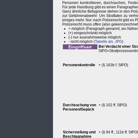
Personen kontrollieren, durchsuchen, Fe
Für jede Handlung gibt es einen Paragraphen
Ganz ähnliche Befugnisse stehen in den Poliz
zur Gefahrenabwehr. Um Straftaten zu verhi
einiges mehr. Nur nach Polizeirecht gibt es
Polizeirecht muss offen (also gekennzeichnet, 
+ möglich (Paragraph genannt, wo Nähere
(+) eingeschränkt möglich
(-) nur ausnahmsweise möglich
- nicht möglich (
Tabelle als .JPG
)
Eingriffsart
Bei Verdacht einer Str
StPO=Strafprozessord
Personenkontrolle
+ (§ 163b f. StPO)
Durchsuchung von
+ (§ 102 ff. StPO)
Personen/Gepäck
Sicherstellung und
+ (§ 94 ff., 111b ff. StPO
Beschlagnahme