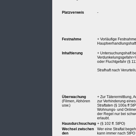
Platzverweis
-
Festnahme
+ Vorläufige Festnahm
Hauptverhandlungshaft 
Inhaftierung
+ Untersuchungshaft be
Verdunkelungsgefahr=V
oder Fluchtgefahr (§ 112
Strafhaft nach Verurteil
Überwachung
+ Zur Täterermittlung, 
(Filmen, Abhören
zur Verhinderung eines
usw.)
Straftaten (§ 100a ff St
Wohnungs- und Online
der Regel nur bei schw
erlaubt.
Hausdurchsuchung
+ (§ 102 ff. StPO)
Wechsel zwischen
Wer eine Straftat begeht
den
kann immer nach StPO 