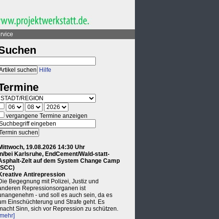
rvice
Suchen
Hilfe
Termine
vergangene Termine anzeigen
Mittwoch, 19.08.2026 14:30 Uhr
in/bei Karlsruhe, EndCement/Wald-statt-
Asphalt-Zelt auf dem System Change Camp
(SCC)
Kreative Antirepression
Die Begegnung mit Polizei, Justiz und
anderen Repressionsorganen ist
unangenehm - und soll es auch sein, da es
um Einschüchterung und Strafe geht. Es
macht Sinn, sich vor Repression zu schützen.
[mehr]