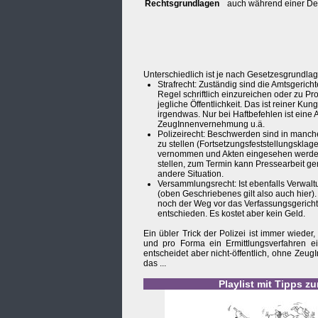
Rechtsgrundlagen
auch während einer D
Unterschiedlich ist je nach Gesetzesgrundl
Strafrecht: Zuständig sind die Amtsgerich
Regel schriftlich einzureichen oder zu Pr
jegliche Öffentlichkeit. Das ist reiner Ku
irgendwas. Nur bei Haftbefehlen ist ein
ZeugInnenvernehmung u.ä.
Polizeirecht: Beschwerden sind in manche
zu stellen (Fortsetzungsfeststellungskla
vernommen und Akten eingesehen werden.
stellen, zum Termin kann Pressearbeit g
andere Situation.
Versammlungsrecht: Ist ebenfalls Verwal
(oben Geschriebenes gilt also auch hier).
noch der Weg vor das Verfassungsgericht m
entschieden. Es kostet aber kein Geld.
Ein übler Trick der Polizei ist immer wiede
und pro Forma ein Ermittlungsverfahren ei
entscheidet aber nicht-öffentlich, ohne Zeu
das ...
Playlist mit Tipps z