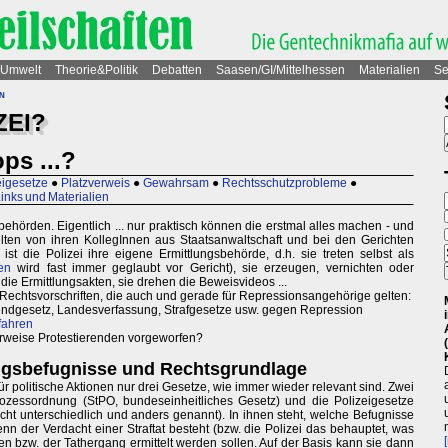
Umwelt
Theorie&Politik
Debatten
Saasen/GI/Mittelhessen
Materialien
Se
n
ZEI?
ps ...?
eigesetze
●
Platzverweis
●
Gewahrsam
●
Rechtsschutzprobleme
●
Links und Materialien
behörden. Eigentlich ... nur praktisch können die erstmal alles machen - und
elten von ihren KollegInnen aus Staatsanwaltschaft und bei den Gerichten
t die Polizei ihre eigene Ermittlungsbehörde, d.h. sie treten selbst als
en
wird fast immer geglaubt vor Gericht), sie erzeugen, vernichten oder
die Ermittlungsakten, sie drehen die Beweisvideos ...
Rechtsvorschriften, die auch und gerade für Repressionsangehörige gelten:
undgesetz, Landesverfassung, Strafgesetze usw. gegen Repression
fahren
rweise Protestierenden vorgeworfen?
ungsbefugnisse und Rechtsgrundlage
 politische Aktionen nur drei Gesetze, wie immer wieder relevant sind. Zwei
rozessordnung (StPO, bundeseinheitliches Gesetz) und die Polizeigesetze
ht unterschiedlich und anders genannt). In ihnen steht, welche Befugnisse
enn der Verdacht einer Straftat besteht (bzw. die Polizei das behauptet, was
en bzw. der Tathergang ermittelt werden sollen. Auf der Basis kann sie dann