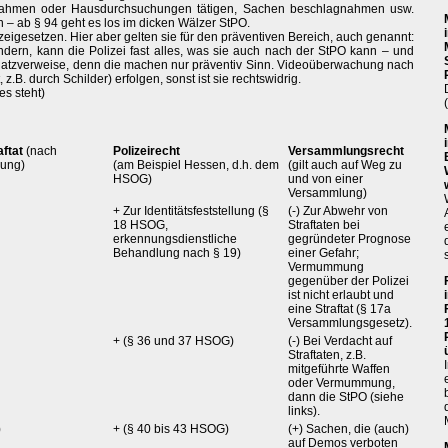
stnahmen oder Hausdurchsuchungen tätigen, Sachen beschlagnahmen usw.
 – ab § 94 geht es los im dicken Wälzer StPO.
eigesetzen. Hier aber gelten sie für den präventiven Bereich, auch genannt:
ndern, kann die Polizei fast alles, was sie auch nach der StPO kann – und
 Platzverweise, denn die machen nur präventiv Sinn. Videoüberwachung nach
z.B. durch Schilder) erfolgen, sonst ist sie rechtswidrig.
s steht)
aftat
(nach
Polizeirecht
Versammlungsrecht
nung)
(am Beispiel Hessen, d.h. dem
(gilt auch auf Weg zu
HSOG)
und von einer
Versammlung)
+ Zur Identitätsfeststellung (§
(-) Zur Abwehr von
18 HSOG,
Straftaten bei
erkennungsdienstliche
gegründeter Prognose
Behandlung nach § 19)
einer Gefahr;
Vermummung
gegenüber der Polizei
ist nicht erlaubt und
eine Straftat (§ 17a
Versammlungsgesetz).
+ (§ 36 und 37 HSOG)
(-) Bei Verdacht auf
Straftaten, z.B.
mitgeführte Waffen
oder Vermummung,
dann die StPO (siehe
links).
)
+ (§ 40 bis 43 HSOG)
(+) Sachen, die (auch)
auf Demos verboten