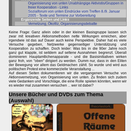
Organisierung von unten Unabhängige Aktivistis/Gruppen in
freier Kooperation - Links
Sozialforum von unten Eindrücke vom Treffen 8./9. Januar
2005 - Texte und Termine zur Vorbereitung
Ergänzende Seiten und Links
Vernetzung, Ökofilz, Organisierungsdebatte
Keine Frage: Ganz allein oder in der kleinen Basisgruppe lassen sich
zwar mit kreativen Aktionsmethoden nette Wirkungen erreichen, aber
irgendwie ist das auf Dauer auch keine Perspektive. Daher hat es viele
Versuche gegeben, Netzwerke gegenseitiger Unterstützung und
Kooperation zu schaffen. Doch leider: Was bis in die 90er Jahre noch
ganz gut klappte, ist seitdem auf seltene Ausnahmen begrenzt. Überall
dominieren Hauptamtlichenapparate - und die Basisinitiativen wirken
ganz froh, von "oben" dirigiert zu werden. Dumm nur, dass in den Eliten
der Bewegung vor allem das Geldmachen zählt. So wurde und wird aus
politischen Protest eine kommerzielle Veranstaltung ...
Auf diesen Seiten dokumentieren wir die vergangenen Versuche von
Aktionsvernetzung, von Organisierung von unten. Zu finden sich zudem
viele Gedanken und Vorschläge, die eine Rolle spielen könnten, wenn wir
es wieder mal zusammen versuchen ... wer ist dabei?
Unsere Bücher und DVDs zum Thema
(Auswahl)