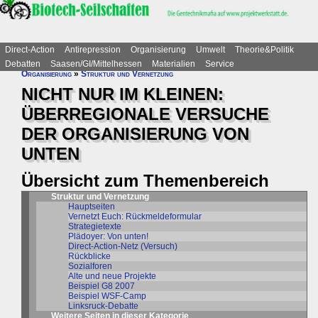
Direct-Action
Antirepression
Organisierung
Umwelt
Theorie&Politik
Debatten
Saasen/GI/Mittelhessen
Materialien
Service
Organisierung
»
Struktur und Vernetzung
NICHT NUR IM KLEINEN:
ÜBERREGIONALE VERSUCHE
DER ORGANISIERUNG VON
UNTEN
Übersicht zum Themenbereich
Struktur und Vernetzung
Hauptseiten
Vernetzt Euch: Rückmeldeformular
Strategietexte
Plädoyer: Von unten!
Direct-Action-Netz (Versuch)
Rückblicke
Sozialforen
Alte und neue Projekte
Beispiel G8 2007
Beispiel WSF-Camp
Linksruck-Debatte
Weitere Seiten in dieser Kategorie