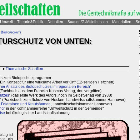
Umwelt
Theorie&Politik
Debatten
Saasen/GI/Mittelhessen
Materialien
Se
 Biotopschutz
TURSCHUTZ VON UNTEN:
n
●
Thematische Schriften
bis zum Biotopschutzprogramm
 Ein Konzept für eine wirksame Arbeit vor Ort" (12-seitigen Heftchen)
er Ansatz des Biotopschutzes im regionalen Bereich
"
 (Fachbuch aus dem Franckh-Kosmos-Verlag, dort vergriffen)
utzes
" (das erste Werk des Autors, noch im Selbstverlag von 1988)
" (Praxisbuch zum Schutz von Hecken, Landwirtschaftskammer Hannover)
 Feldrainen und Krautsäumen
, Landwirtschaftskammer Hannover)
ung
" in der Kohlhammerreihe "Umweltschutz in der Gemeinde"
ise
bei ökologischer Landschaftsplanung
lag ist
itel als