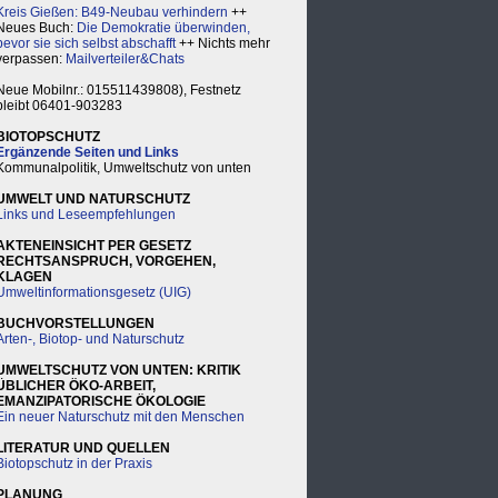
Kreis Gießen: B49-Neubau verhindern
++
Neues Buch:
Die Demokratie überwinden,
bevor sie sich selbst abschafft
++ Nichts mehr
verpassen:
Mailverteiler&Chats
Neue Mobilnr.: 015511439808), Festnetz
bleibt 06401-903283
BIOTOPSCHUTZ
Ergänzende Seiten und Links
Kommunalpolitik, Umweltschutz von unten
UMWELT UND NATURSCHUTZ
Links und Leseempfehlungen
AKTENEINSICHT PER GESETZ
RECHTSANSPRUCH, VORGEHEN,
KLAGEN
Umweltinformationsgesetz (UIG)
BUCHVORSTELLUNGEN
Arten-, Biotop- und Naturschutz
UMWELTSCHUTZ VON UNTEN: KRITIK
ÜBLICHER ÖKO-ARBEIT,
EMANZIPATORISCHE ÖKOLOGIE
Ein neuer Naturschutz mit den Menschen
LITERATUR UND QUELLEN
Biotopschutz in der Praxis
PLANUNG