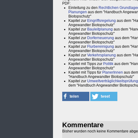
PDF:
Einleitung zu den
Rechtlichen Grundlage
Planungen
aus dem "Handbuch Angewan
Biotopschutz"
Kapitel zur
Eingriffsregelung
aus dem "H
Angewandter Biotopschutz"
Kapitel zur
Bauleitplanung
aus dem "Han
Angewandter Biotopschutz"
Kapitel zur
Dorferneuerung
aus dem "Ha
Angewandter Biotopschutz"
Kapitel zur
Flurbereinigung
aus dem "Ha
Angewandter Biotopschutz"
Kapitel zur
Verkehrsplanung
aus dem "H
Angewandter Biotopschutz"
Kapitel mit Tipps zur
Politik
aus dem "Ha
Angewandter Biotopschutz"
Kapitel mit Tipps für
PlanerInnen
aus de
"Handbuch Angewandter Biotopschutz"
Kapitel zur
Umweltverträglichkeitsprüfung
dem "Handbuch Angewandter Biotopschu
Kommentare
Bisher wurden noch keine Kommentare abg