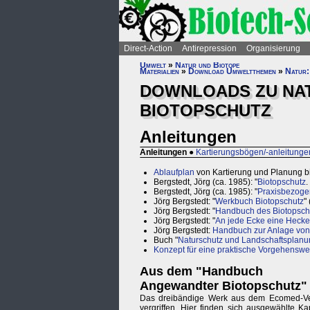
Direct-Action
Antirepression
Organisierung
Umwelt
»
Natur und Biotope
Materialien
»
Download Umweltthemen
»
Natur:
DOWNLOADS ZU NA
BIOTOPSCHUTZ
Anleitungen
Anleitungen
●
Kartierungsbögen/-anleitunge
Ablaufplan
von Kartierung und Planung 
Bergstedt, Jörg (ca. 1985): "
Biotopschutz
.
Bergstedt, Jörg (ca. 1985): "
Praxisbezogen
Jörg Bergstedt: "
Werkbuch Biotopschutz
"
Jörg Bergstedt: "
Handbuch des Biotopsch
Jörg Bergstedt: "
An jede Ecke eine Hecke
Jörg Bergstedt:
Handbuch zur Anlage von
Buch "
Naturschutz und Landschaftsplan
Konzept für eine praktische Vorgehenswe
Aus dem "Handbuch
Angewandter Biotopschutz"
Das dreibändige Werk aus dem Ecomed-Ver
vergriffen. Hier finden sich ausgewählte Kap