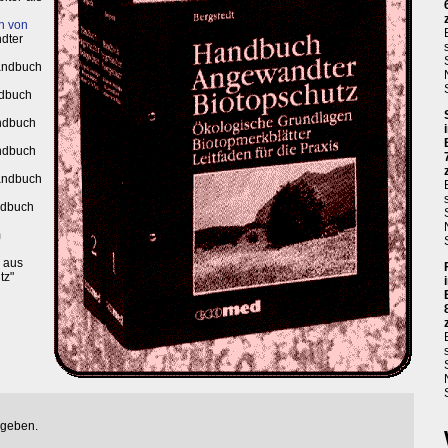
n von
dter
andbuch
dbuch
ndbuch
ndbuch
andbuch
ndbuch
m
aus
tz"
egeben.