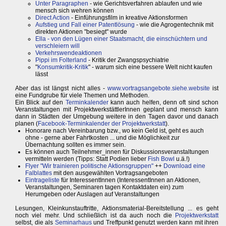
Unter Paragraphen
- wie Gerichtsverfahren ablaufen und wie
mensch sich wehren können
Direct Action
- Einführungsfilm in kreative Aktionsformen
Aufstieg und Fall einer Patentlösung
- wie die Agrogentechnik mit
direkten Aktionen "besiegt" wurde
Ella - von den Lügen einer Staatsmacht, die einschüchtern und
verschleiern will
Verkehrswendeaktionen
Pippi im Folterland
- Kritik der Zwangspsychiatrie
"
Konsumkritik-Kritik
" - warum sich eine bessere Welt nicht kaufen
lässt
Aber das ist längst nicht alles -
www.vortragsangebote.siehe.website
ist
eine Fundgrube für viele Themen und Methoden.
Ein Blick auf den
Terminkalender
kann auch helfen, denn oft sind schon
Veranstaltungen mit ProjektwerkstättlerInnen geplant und mensch kann
dann in Städten der Umgebung weitere in den Tagen davor und danach
planen (
Facebook-Terminkalender der Projektwerkstatt
).
Honorare nach Vereinbarung bzw., wo kein Geld ist, geht es auch
ohne - gerne aber Fahrtkosten ... und die Möglichkeit zur
Übernachtung sollten es immer sein.
Es können auch Teilnehmer_innen für Diskussionsveranstaltungen
vermitteln werden (Tipps: Statt Podien lieber
Fish Bowl
u.ä.!)
Flyer "Wir trainieren politische Aktionsgruppen"
++
Download eine
Falblattes
mit den ausgewählten Vortragsangeboten
Eintrageliste
für InteressentInnen (InteressentInnen an Aktionen,
Veranstaltungen, Seminaren tagen Kontaktdaten ein) zum
Herumgeben oder Auslagen auf Veranstaltungen
Lesungen, Kleinkunstauftritte, Aktionsmaterial-Bereitstellung ... es geht
noch viel mehr. Und schließlich ist da auch noch die
Projektwerkstatt
selbst, die als
Seminarhaus
und Treffpunkt genutzt werden kann mit ihren