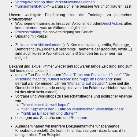
Vortrag/Workshop über Verkehrswendeaktionen
"
Konsumkritik-Kritik
" - warum sich eine bessere Welt nicht kaufen lässt
Unsere wichtigste Empfehlung sind die Trainings zu politischen
Protestformen:
Wochenend-Training zu kreativen Aktionsmethoden
Direct Action:
alles
kennenlernen, was an Aktionen möglich ist
Prozesstraining:
Selbstverteidigung vor Gericht
Umgang mit Polizei
Zu
konkreten Aktionsformen
(z.B. Kommunikationsguerilla, Sabotage,
Demorecht usw.) oder auf bestimmte Themenfelder (Mobiiltät, Antifa ...)
sind auch kürzere Workshops von 2-3 Stunden bis zu einem Tag
möglich.
Bekannt und aktuell immer wieder gefragt waren lange Zeit (und sind zum
Teil heute noch aktuell) ...
unsere Ton-Bilder-Schauen "
Fiese Tricks von Polizei und Justiz
", "
Die
Mischung macht's
", "
Direct Action
" und "
Pippi im Folterland
" (viel
gefragt war vor einigen Jahren "
Monsanto auf Deutsch
", aber seit die
Gentechnik hierzulande erfolgreich von den Feldern vertrieben wurde,
ist das nicht mehr aktuell)
Vorträge und Workshops zu Herrschaftstheorie und politischer Analyse
wie
"
Macht macht Umwelt kaputt
"
"
Den Kopf entlasten - Kritik an vereinfachten Welterklärungen
"
"
Kritik an Einsperren und Strafen
"
Lesungen aus Sachbüchern und
Romanen
Außerdem haben wir mehrere Dokumentarfilme für spannende
Kinoabende erstellt. Die könnt Ihr einfach zeigen - dazu braucht Ihr
uns gar nicht. Zum Beispiel