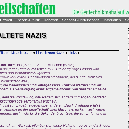
Umwelt
Theorie&Politik
Debatten
Saasen/GI/Mittelhessen
Materialien
Se
LTETE NAZIS
itte rückt nach rechts
●
Linke hypen Nazis
●
Links
●
sind unter uns", Siedler Verlag München (S. 98f)
h um jeden Preis durchsetzen muß. Die endgültige Lösung wird
nzen und Verhältnismäßigkeiten.
tureller Gewalt. Der strukturell Mächtigere, der "Chef", stellt sich
ur Wehr setzen muß;
t, die Widerspruch nicht ertragen kann. Konflikte werden nicht als
sondern als Verteidigung eines Allgemeinwohls, von dem der einzelne
, dem die Vorstellung, daß Regeln sich ändern und sogar übertreten
idigungen ode Terrorismus erschein;
nfähig ist zur Empathie gegenüber anderen. Das Individuum erfährt
er Teilhabe an der gesellschaftlichen Maschine; es kann sich weder
rennen, auch nicht für die Sekundenbruchteile, die zur Einfühlung in
chaft am Werk ist, offenbar sich diese Haltung - ob es um Asyl- oder