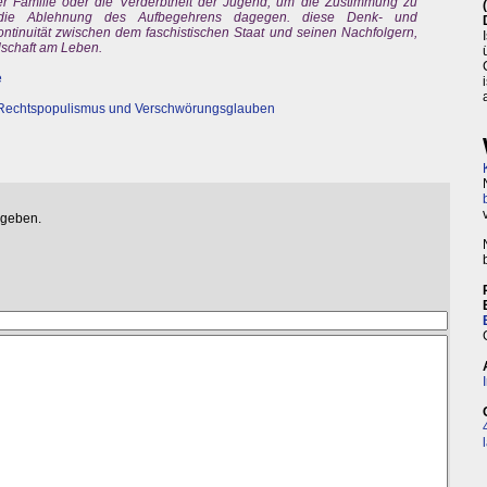
er Familie oder die Verderbtheit der Jugend, um die Zustimmung zu
 die Ablehnung des Aufbegehrens dagegen. diese Denk- und
ntinuität zwischen dem faschistischen Staat und seinen Nachfolgern,
lschaft am Leben.
e
 Rechtspopulismus und Verschwörungsglauben
egeben.