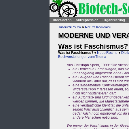
Direct-Action
Antirepression
Organisierung
Theorie&Politik
»
Rechte Ideologien
MODERNE UND VERA
Was ist Faschismus?
Was ist Faschismus?
●
Neue Rechte
●
Die M
Buchvorstellungen zum Thema
Aus Christoph Spehr, 1999: "Die Aliens 
ein Denken in Endlösungen, das sic
unnachgiebig angestrebt, ohne Gre
ein Leugnen und Rationalisieren struk
vielmehr als Opfer dar, dass sich z
eine fundameltale Konfliktunfähgikei
Widerstreit von Interessen erlebt, 
nicht nicht distanzieren darf;
ein Autoritäts- und Ordnungsdenken
werden können, wie Majestätsdbele
eine verstaatlichte Identität, die u
seinen Wert ausschließlich aus sein
gedanklilch noch emotional von ihr t
andere Menschen nötig sind.
Wo immer der Faschismus in der Gesells