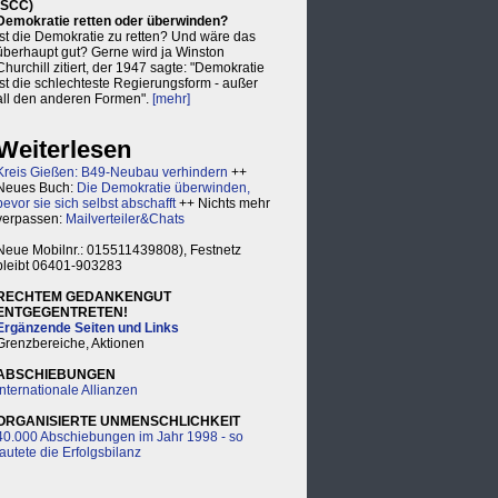
(SCC)
Demokratie retten oder überwinden?
Ist die Demokratie zu retten? Und wäre das
überhaupt gut? Gerne wird ja Winston
Churchill zitiert, der 1947 sagte: "Demokratie
ist die schlechteste Regierungsform - außer
all den anderen Formen".
[mehr]
Weiterlesen
Kreis Gießen: B49-Neubau verhindern
++
Neues Buch:
Die Demokratie überwinden,
bevor sie sich selbst abschafft
++ Nichts mehr
verpassen:
Mailverteiler&Chats
Neue Mobilnr.: 015511439808), Festnetz
bleibt 06401-903283
RECHTEM GEDANKENGUT
ENTGEGENTRETEN!
Ergänzende Seiten und Links
Grenzbereiche, Aktionen
ABSCHIEBUNGEN
Internationale Allianzen
ORGANISIERTE UNMENSCHLICHKEIT
40.000 Abschiebungen im Jahr 1998 - so
lautete die Erfolgsbilanz