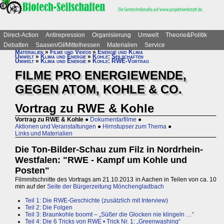
Direct-Action
Antirepression
Organisierung
Umwelt
Theorie&Politik
Debatten
Saasen/GI/Mittelhessen
Materialien
Service
Materialien
»
Filme und Videos
»
Energie und Klima
Umwelt
»
Klima und Energie
»
Kohle: Seilschaften
Umwelt
»
Klima und Energie
»
Kohle: RWE-Vortrag
FILME PRO ENERGIEWENDE,
GEGEN ATOM, KOHLE & CO.
Vortrag zu RWE & Kohle
Vortrag zu RWE & Kohle
●
Dokumentarfilme
●
Aktionen und Veranstaltungen
●
Hirnstupser zum Thema
●
Links und Materialien
Die Ton-Bilder-Schau zum Filz in Nordrhein-
Westfalen: "RWE - Kampf um Kohle und
Posten"
Filmmitschnitte des Vortrags am 21.10.2013 in Aachen in Teilen von ca. 10
min auf der
Seite der Bürgerzeitung Mönchengladbach
Teil 1: Die RWE-Geschichte (zusätzlich mit Interview)
Teil 2: Die Folgen
Teil 3: Braunkohle boomt – „Süßer die Glocken nie klingeln …“
Teil 4: Die 6 Tricks von RWE • Trick Nr. 1: „Greenwashing“