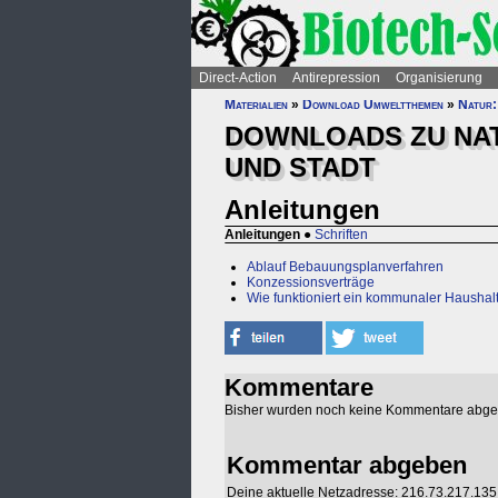
Direct-Action
Antirepression
Organisierung
Materialien
»
Download Umweltthemen
»
Natur:
DOWNLOADS ZU NAT
UND STADT
Anleitungen
Anleitungen
●
Schriften
Ablauf Bebauungsplanverfahren
Konzessionsverträge
Wie funktioniert ein kommunaler Haushal
Kommentare
Bisher wurden noch keine Kommentare abg
Kommentar abgeben
Deine aktuelle Netzadresse: 216.73.217.135