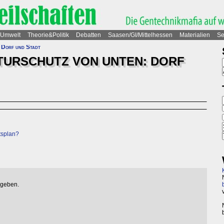
Umwelt
Theorie&Politik
Debatten
Saasen/GI/Mittelhessen
Materialien
Se
 Dorf und Stadt
URSCHUTZ VON UNTEN: DORF
tsplan?
egeben.