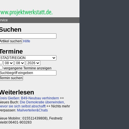
rvice
Suchen
Hilfe
Termine
vergangene Termine anzeigen
Weiterlesen
Kreis Gießen: B49-Neubau verhindern
++
Neues Buch:
Die Demokratie überwinden,
bevor sie sich selbst abschafft
++ Nichts mehr
verpassen:
Mailverteiler&Chats
Neue Mobilnr.: 015511439808), Festnetz
bleibt 06401-903283