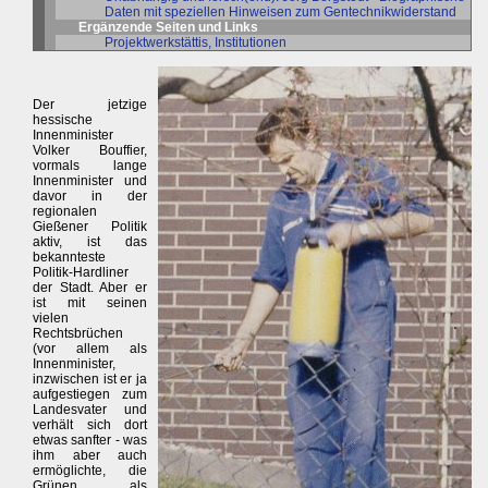
Daten mit speziellen Hinweisen zum Gentechnikwiderstand
Ergänzende Seiten und Links
Projektwerkstättis, Institutionen
Der jetzige
hessische
Innenminister
Volker Bouffier,
vormals lange
Innenminister und
davor in der
regionalen
Gießener Politik
aktiv, ist das
bekannteste
Politik-Hardliner
der Stadt. Aber er
ist mit seinen
vielen
Rechtsbrüchen
(vor allem als
Innenminister,
inzwischen ist er ja
aufgestiegen zum
Landesvater und
verhält sich dort
etwas sanfter - was
ihm aber auch
ermöglichte, die
Grünen als