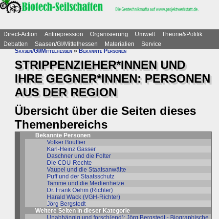
Direct-Action
Antirepression
Organisierung
Umwelt
Theorie&Politik
Debatten
Saasen/GI/Mittelhessen
Materialien
Service
Saasen/GI/Mittelhessen
»
Bekannte Personen
STRIPPENZIEHER*INNEN UND
IHRE GEGNER*INNEN: PERSONEN
AUS DER REGION
Übersicht über die Seiten dieses
Themenbereichs
Bekannte Personen
Volker Bouffier
Karl-Heinz Gasser
Daschner und die Folter
Die CDU-Rechte
Vaupel und die Staatsanwälte
Puff und der Staatsschutz
Tamme und die Medienhetze
Dr. Frank Oehm (Richter)
Harald Wack (VGH-Richter)
Jörg Bergstedt
Weitere Seiten in dieser Kategorie
Unabhängig und forsch(end): Jörg Bergstedt - Biographische