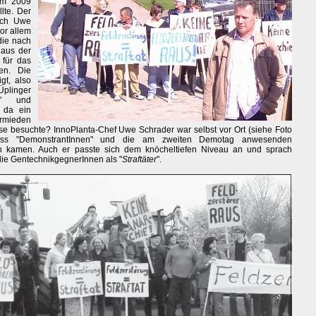
im 2009
lte. Der
ich Uwe
or allem
die nach
aus der
für das
en. Die
gt, also
Üplinger
" und
e da ein
rmieden
ise besuchte? InnoPlanta-Chef Uwe Schrader war selbst vor Ort (siehe Foto
dass "DemonstrantInnen" und die am zweiten Demotag anwesenden
ch kamen. Auch er passte sich dem knöcheltiefen Niveau an und sprach
die GentechnikgegnerInnen als "
Straftäter
".