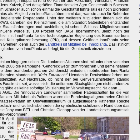
 vereinigt Innoplanta rund 60 Partner aus Forschung, Wirtschaft, Finanzen
at Jens Katzek, Chef des größten Finanziers der Agro-Gentechnik in Sachsen-
m Schrader auch schon einmal die Geschäftsf führte (als es noch Bioregion
us als Mitglied von InnoPlanta übernimmt das, was sie auch für Behörden
egleitende Propaganda. Unter den weiteren Mitgliedern finden sich die
WS, daneben die Kleinstfirmen, die am Standort Gatersleben entstanden
e Staatsförderungen mal ausbleiben, ist schnell Schluss: Mitgliedsverband
SunGene wurde zu 100 Prozent von BASF übernommen. Bleibt noch der
ier mit InnoPlanta für die technologische Begleitung des Bauernsterbens
 und Kulturpflanzenforschung (IPK), auf dessen Gelände InnoPlanta seine
den Gremien, denn auch der
Landkreis ist Mitglied bei Innoplanta
. Das ist nicht
itgliedern von InnoPlanta auferlegt, für die Gentechnik einzutreten ...
ik
reichtum hingegen selten. Die konkreten Aktionen sind mitunter eher von einer
t. Als 2006 die Kampagne "Gendreck weg!" zum fröhlichen und gemeinsamen
e dem brandenburgischen Zehdenick) einluden, mobilisierten InnoPlanta
beralen standen mit "
Kein Faustrecht
"-Hemden in Deutschlandfarben am
efiziten. Auf Nachfrage, ob nicht der bei Genversuchsfeldern ständig
es Faustrecht sei, wusste sich die uniformen Staatsgläubigen nicht anders zu
g gäbe es keine sofortige Vollziehung im Verwaltungsrecht. Na dann ...
s AGIL. Die "innovativen Landwirte" sammelten Patenschaften für die von
anzen. Mit dabei als PatInnen waren die Bundestagsabgeordneten Christel
atssekretärin im Umweltministerium (!) aufgestiegene Katherina Reiche
esfach- und -aufsichtsbehörden die symbolische schützende Hand über das
nte Jany vom BfEL und Christian Gienapp von der Landesforschungsanstalt
burg-Vorpommern.
9. April
 für die
ren des
st der
810 mit