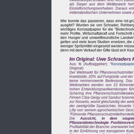
als Sieger aus dem Wettbewerb herv
Einzelforschungsvorhaben. Daraus ent
mittelständischen Unternehmen sowie za
Wie konnte das passieren, dass eine rot-g
ausgibt? Wurden sie von Schrader, Rehberg
wichtiges Konzeptpapier für die "Biotechno
mehr Profite, Wirtschaftskraft und Fortsch
den Hunger und umweltfreundliche Landwirt
gelten und viele teure Studien ersetzen, di
weniger Spritzmittel eingesetzt werden müsse
denn mit dem Verkauf der Gifte lässt sich K
Im Original: Uwe Schraders
Aus: tti (Auftraggeber): "
Konzeptpapie
Original)
Der Weltmarkt für Pflanzenschutzmittel 
lnsektizide, 20% auf Fungizide und der 
keine nennenswerte Bedeutung. Das Pfl
Weltmarktes werden von 10 führenden
hohen Entwicklungsaufwendungen führt
Schering ihre Pflanzenschutzmittelak
Firmen Ciba-Geigy und Sandoz fusionie
zur Novartis, womit gleichzeitig der wel
der zweitgrößte Saatzüchter, Novarti
Lilly von seinem agrochemischen Gesch
"Führende Pflanzenschutzmittelherstelle
Die
Aussicht, in dem stagnie
Pflanzenbiotechnologie Positionsver
Profitabilität der Branche unerwartet h
in der Einführung von transgenen Kult