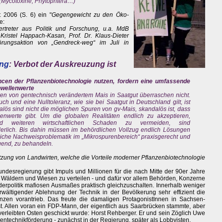
 (Mycotoxine, Phytophtera…)
t 2006 (S. 6) ein "
Gegengewicht zu den Öko-
e:
ertreter aus Politik und Forschung, u.a. MdB
ristel Happach-Kasan, Prof. Dr. Klaus-Dieter
törungsaktion von „Gendreck-weg“ im Juli in
ung
: Verbot der Auskreuzung ist
ncen der Pflanzenbiotechnologie nutzen, fordern eine umfassende
hwellenwerte
en von gentechnisch verändertem Mais in Saatgut überraschen nicht.
ch und eine Nulltoleranz, wie sie bei Saatgut in Deutschland gilt, ist
alös sind nicht die möglichen Spuren von gv-Mais, skandalös ist, dass
nwerte gibt. Um die globalen Realitäten endlich zu akzeptieren,
nd weiteren wirtschaftlichen Schaden zu vermeiden, sind
derlich. Bis dahin müssen im behördlichen Vollzug endlich Lösungen
iche Nachweisproblematik im „Mikrospurenbereich“ praxisgerecht und
gend, zu behandeln.
ützung von Landwirten, welche die Vorteile moderner Pflanzenbiotechnologie
ndesregierung gibt Impuls und Millionen für die nach Mitte der 90er Jahre
 Wäldern und Wiesen zu verteilen - und dafür vor allem Behörden, Konzerne
rderpolitik mafiosen Ausmaßes praktisch gleichzuschalten. Innerhalb weniger
erwältigender Ablehnung der Technik in der Bevölkerung sehr effizient die
nzen vorantrieb. Das freute die damaligen ProtagonistInnen in Sachsen-
st. Allen voran ein FDP-Mann, der eigentlich aus Saarbrücken stammte, aber
inverleibten Osten geschickt wurde: Horst Rehberger. Er und sein Zöglich Uwe
ntechnikförderung - zunächst in der Regierung, später als Lobbyisten.