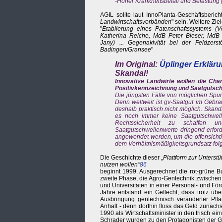
-Hoher Krankheitsbefall und Belastung
AGIL sollte laut InnoPlanta-Geschäftsberich
Landwirtschaftsverbänden
" sein. Weitere Ziel
"
Etablierung eines Patenschaftssystems (V
Katherina Reiche, MdB Peter Bleser, MdB K
Jany) ... Gegenakivität bei der Feldzers
Badingen/Gransee
"
Im Original:
Üplinger Erklär
Skandal!
Innovative Landwirte wollen die Cha
Positivkennzeichnung und Saatgutsc
Die jüngsten Fälle von möglichen Spur
Denn weltweit ist gv-Saatgut im Gebrau
deshalb praktisch nicht möglich. Skand
es noch immer keine Saatgutschwelle
Rechtssicherheit zu schaffen u
Saatgutschwellenwerte dringend erfor
angewendet werden, um die offensichtl
dem Verhältnismäßigkeitsgrundsatz fol
Die Geschichte dieser „
Plattform zur Unterst
nutzen wollen
“
86
beginnt 1999. Ausgerechnet die rot-grüne Bu
zweite Phase, die Agro-Gentechnik zwischen
und Universitäten in einer Personal- und Fö
Jahre entstand ein Geflecht, dass trotz üb
Ausbringung gentechnisch veränderter Pfla
Anhalt - denn dorthin floss das Geld zunäch
1990 als Wirtschaftsminister in den frisch e
Schrader wurden zu den Protagonisten der Ge