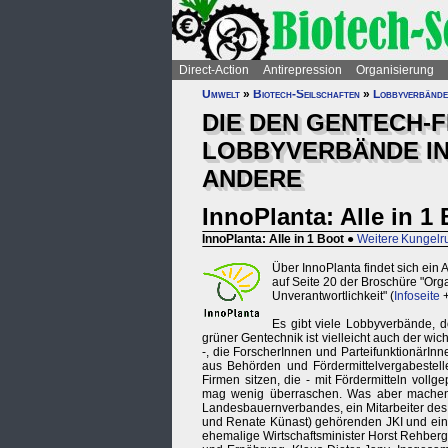
Direct-Action
Antirepression
Organisierung
Umwelt
»
Biotech-Seilschaften
»
Lobbyverbände
DIE DEN GENTECH-F
LOBBYVERBÄNDE IN
ANDERE
InnoPlanta: Alle in 1
InnoPlanta: Alle in 1 Boot
●
Weitere Kungel
Über InnoPlanta findet sich ein 
auf Seite 20 der Broschüre "Orga
Unverantwortlichkeit" (
Infoseite
Es gibt viele Lobbyverbände, do
grüner Gentechnik ist vielleicht auch der wic
-, die ForscherInnen und ParteifunktionärInn
aus Behörden und Fördermittelvergabestell
Firmen sitzen, die - mit Fördermitteln voll
mag wenig überraschen. Was aber machen di
Landesbauernverbandes, ein Mitarbeiter des 
und Renate Künast) gehörenden JKI und ein 
ehemalige Wirtschaftsminister Horst Rehber