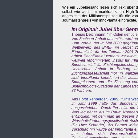
Wie ein Jubelgesang lesen sich Text über d
selbst wie auch im marktradikalen High-Te
angesichts der Millionenspritzen für die v
Journalistenpreis von InnoPlanta einbrachte.
Im Original: Jubel über Gen
Thomas Deichmann, "Im Osten geht die 
Von Sachsen-Anhalt unterstützt wird au
- ein Verein, der im Mai 2000 gegründe
Wettbewerb des BMBF im Herbst 200
Fördermitteln für den Zeitraum 2001-
erhielt. "InnoPlanta" vernetzt vor all
weltweit renommierten Institut für Pf
Bundesanstalt für Züchtungsforschung 
Hochschule Anhalt in Berburg u
Züchtungsgesellschaft mbH in Wanzl
sind. InnoPlanta koordiniert die viel
Spargelsorten und die Züchtung von 
Biotechnologie-Strategie der Landesreg
83 Partnern.
Aus
Horst Rehberger, (2009): "Unterwe
Im Jahr 1999 hatte das Bundesmin
ausgeschrieben. Durch ihn sollte die
Was lag näher, als im Raum Nordharz/
entwickeln, mit dem man an diesem W
Wirtschaftsförderungsgesellschaft As
(Dr. Uwe Schrader). Als Berater wirk
Vorschlag hin wurde der InnoPlanta e.
ihm haben sich Wissenschaftler, 
Gebietskörperschaften und nicht zulet