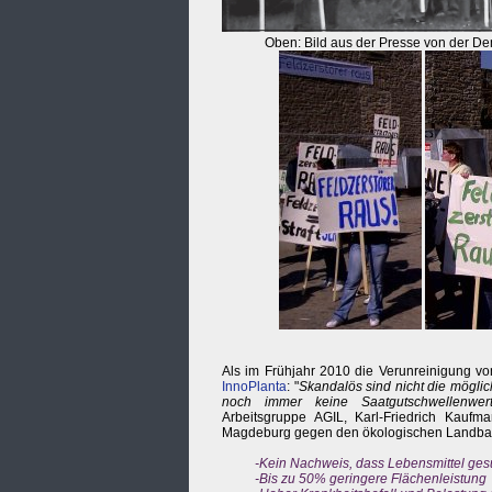
Oben: Bild aus der Presse von der D
Als im Frühjahr 2010 die Verunreinigung vo
InnoPlanta
: "
Skandalös sind nicht die möglic
noch immer keine Saatgutschwellenwert
Arbeitsgruppe AGIL, Karl-Friedrich Kaufm
Magdeburg gegen den ökologischen Landbau
-Kein Nachweis, dass Lebensmittel ges
-Bis zu 50% geringere Flächenleistung