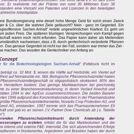
or. Er realisierte mit der Prämie von rund 30 Millionen Euro 38
standen eine Vielzahl von Patenten und Lizenzen in den beteiligten
hlreiche Arbeitsplätze.
rüne Bundesregierung eine derart hohe Menge Geld für solch einen Zweck
er & Co. über die wahren Ziele getäuscht? Nein - ganz im Gegenteil. Ein
logieoffensive Sachen-Anhalt" redete ungewöhnlichen Klartext. Es geht um
ritt um jeden Preis. Die späteren blumigen Versprechungen vom Kampf gegen
schaft waren noch nicht erfunden. Das Papier kann daher als Meilenstein
e umständlich nachweisen, dass z.B. durch gentechnisch veränderte Pflanzen
n. Das genaue Gegenteil ist nicht nur der Fall, sondern war immer das Ziel -
asse machen. Das wussten die Gentechniker von Anfang an:
 Konzept
r für die Biotechnologieregion Sachsen-Anhalt
" (Fettdruck nicht im
beträgt ca. 32 Mrd. $, wovon die Hälfte auf Herbizide, ein Viertel auf
Rest auf Nematozide etc. fällt. Biologische Pflanzenschutzmittel haben
anzenschutzmittelgeschäft ist oligopolistisch strukturiert. 80% des
 Herstellern bedient. Das geringe Marktwachstum bei gleichzeitig
e zu einer Branchenrestrukturierung, in deren Verlauf Hoechst und
tivitäten 1994 in der AgrEvo zusammenschlossen. Die beiden Baseler
rten 1996 aufgrund des Konzentrationsdruckes in der Pharmaindustrie
tgrößte Pflanzenschutzmittelhersteller, Novartis Crop Protection AG, und
s Seed AG, entstanden. 1997 trennte sich das Pharmaunternehmen Eli
äft und gab es an seinen J.V.-Partner Dow Chemicals ab ( s. Tabelle
r").
renden Pflanzenschutzmittelmarkt durch Anwendung der
besserungen zu erzielen
, erklärt die für das Marktvolumen und die
ohe interne und externe F&E- Intensität. Die sich abzeichnenden Erfolge
urpflanzen in Nordamerika, Argentinien und Brasilien haben der durch