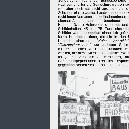
Sondergenehmigung der Bundesbehörde 
wachsen und für die Gentechnik werben sol
war aber noch gar nicht ausgesät, als s
Schrader, einige wenige LandwirtInnen und v
recht junge VersammlungsteilnehmerInnen, 
eigenen Angaben aus der Umgebung und 
Hooligan-Szene Helmstedts stammten und 
Schilderhalten 45 bis 75 Euro einstrich
Schilder waren erkennbar einheitlich geferti
keine Kreationen derer, die sie in den 
Himmel streckten. "
Keine Anarchie!
"
Feldzerstörer raus!
" war zu lesen. Sollt
kultureller Bruch zu Demonstrationen ve
werden, die diese Klientel sonst üblicherwe
links) und versuchte zu verhindern, 
GentechnikgegnerInnen direkt ins Gesprä
gegenüber seinen SchilderhalterInnen über 