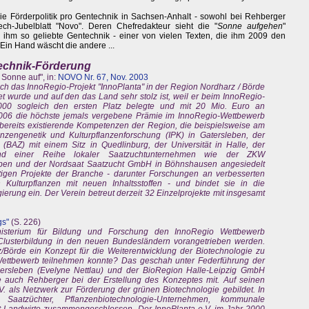
ie Förderpolitik pro Gentechnik in Sachsen-Anhalt - sowohl bei Rehberger
ch-Jubelblatt "Novo". Deren Chefredakteur sieht die "
Sonne aufgehen
"
on ihm so geliebte Gentechnik - einer von vielen Texten, die ihm 2009 den
 Ein Hand wäscht die andere ...
technik-Förderung
Sonne auf", in:
NOVO Nr. 67, Nov. 2003
ch das InnoRegio-Projekt "InnoPlanta" in der Region Nordharz / Börde
t wurde und auf den das Land sehr stolz ist, weil er beim InnoRegio-
0 sogleich den ersten Platz belegte und mit 20 Mio. Euro an
2006 die höchste jemals vergebene Prämie im InnoRegio-Wettbewerb
em bereits existierende Kompetenzen der Region, die beispielsweise am
lanzengenetik und Kulturpflanzenforschung (IPK) in Gatersleben, der
(BAZ) mit einem Sitz in Quedlinburg, der Universität in Halle, der
nd einer Reihe lokaler Saatzuchtunternehmen wie der ZKW
eben und der Nordsaat Saatzucht GmbH in Böhnshausen angesiedelt
fältigen Projekte der Branche - darunter Forschungen an verbesserten
Kulturpflanzen mit neuen Inhaltsstoffen - und bindet sie in die
ierung ein. Der Verein betreut derzeit 32 Einzelprojekte mit insgesamt
gs"
(S. 226)
isterium für Bildung und Forschung den InnoRegio Wettbewerb
 Clusterbildung in den neuen Bundesländern vorangetrieben werden.
Börde ein Konzept für die Weiterentwicklung der Biotechnologie zu
ettbewerb teilnehmen konnte? Das geschah unter Federführung der
chersleben (Evelyne Nettlau) und der BioRegion Halle-Leipzig GmbH
te auch Rehberger bei der Erstellung des Konzeptes mit. Auf seinen
V. als Netzwerk zur Förderung der grünen Biotechnologie gebildet. In
Saatzüchter, Pflanzenbiotechnologie-Unternehmen, kommunale
zt Landwirte zusammengeschlossen. Der InnoPlanta e.V. im Jahr 2000