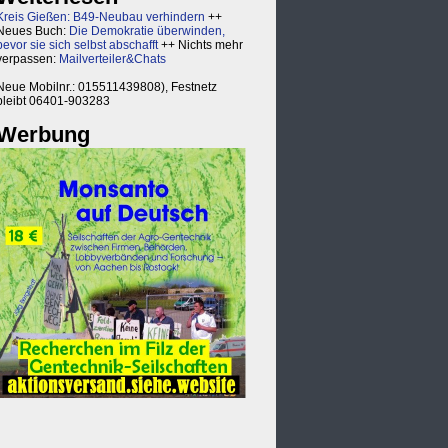
Kreis Gießen: B49-Neubau verhindern
++
Neues Buch:
Die Demokratie überwinden,
bevor sie sich selbst abschafft
++ Nichts mehr
verpassen:
Mailverteiler&Chats
Neue Mobilnr.: 015511439808), Festnetz
bleibt 06401-903283
Werbung