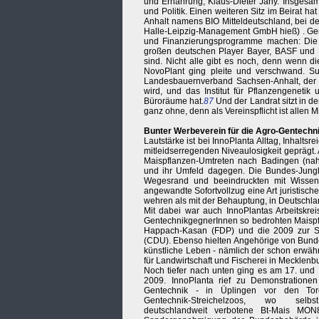
und Ernährung, Klaus-Dieter Jany. Insgesamt
und Politik. Einen weiteren Sitz im Beirat h
Anhalt namens BIO Mitteldeutschland, bei de
Halle-Leipzig-Management GmbH hieß) . Geni
und Finanzierungsprogramme machen: Die b
großen deutschen Player Bayer, BASF und K
sind. Nicht alle gibt es noch, denn wenn di
NovoPlant ging pleite und verschwand. 
Landesbauernverband Sachsen-Anhalt, der h
wird, und das Institut für Pflanzengenetik
Büroräume hat.
87
Und der Landrat sitzt in 
ganz ohne, denn als Vereinspflicht ist allen M
Bunter Werbeverein für die Agro-Gentechn
Lautstärke ist bei InnoPlanta Alltag, Inhalts
mitleidserregenden Niveaulosigkeit gepräg
Maispflanzen-Umtreten nach Badingen (nah
und ihr Umfeld dagegen. Die Bundes-Jungli
Wegesrand und beeindruckten mit Wissensd
angewandte Sofortvollzug eine Art juristisch
wehren als mit der Behauptung, in Deutschlan
Mit dabei war auch InnoPlantas Arbeitskrei
GentechnikgegnerInnen so bedrohten Maispfl
Happach-Kasan (FDP) und die 2009 zur Sta
(CDU). Ebenso hielten Angehörige von Bund
künstliche Leben - nämlich der schon erwäh
für Landwirtschaft und Fischerei in Mecklen
Noch tiefer nach unten ging es am 17. und 1
2009. InnoPlanta rief zu Demonstrationen
Gentechnik - in Üplingen vor den To
Gentechnik-Streichelzoos, wo selb
deutschlandweit verbotene Bt-Mais MON