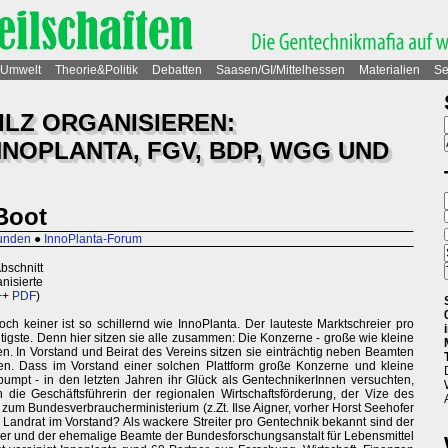
Umwelt
Theorie&Politik
Debatten
Saasen/GI/Mittelhessen
Materialien
Se
ILZ ORGANISIEREN:
NOPLANTA, FGV, BDP, WGG UND
 Boot
runden
●
InnoPlanta-Forum
Abschnitt
nisierte
++
PDF
)
ch keiner ist so schillernd wie InnoPlanta. Der lauteste Marktschreier pro
htigste. Denn hier sitzen sie alle zusammen: Die Konzerne - große wie kleine
en. In Vorstand und Beirat des Vereins sitzen sie einträchtig neben Beamten
en. Dass im Vorstand einer solchen Plattform große Konzerne und kleine
gepumpt - in den letzten Jahren ihr Glück als GentechnikerInnen versuchten,
e Geschäftsführerin der regionalen Wirtschaftsförderung, der Vize des
zum Bundesverbraucherministerium (z.Zt. Ilse Aigner, vorher Horst Seehofer
Landrat im Vorstand? Als wackere Streiter pro Gentechnik bekannt sind der
ger und der ehemalige Beamte der Bundesforschungsanstalt für Lebensmittel