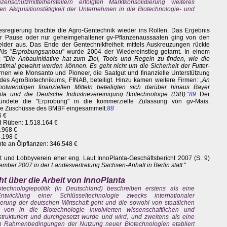
chutzmittelherstellern erfolgten Marktkonsolidierung weiteres
Akquisitionstätigkeit der Unternehmen in die Biotechnologie- und
esregierung brachte die Agro-Gentechnik wieder ins Rollen. Das Ergebnis
er Pause oder nur geheimgehaltener gv-Pflanzenaussaaten ging von den
elder aus. Das Ende der Gentechnikfreiheit mittels Auskreuzungen rückte
Als "
Erprobungsanbau
" wurde 2004 der Wiedereinstieg getarnt. In einem
 "
Die Anbauinitiative hat zum Ziel, Tools und Regeln zu finden, wie die
 optimal gewahrt werden können. Es geht nicht um die Sicherheit der Futter-
nen wie Monsanto und Pioneer, die Saatgut und finanzielle Unterstützung
n des AgroBiotechnikums, FINAB, beteiligt. Hinzu kamen weitere Firmen: „
An
twendigen finanziellen Mitteln beteiligten sich darüber hinaus Bayer
a und die Deutsche Industrievereinigung Biotechnologie (DIB).
“
89
Der
ndete die "Erprobung" in die kommerzielle Zulassung von gv-Mais.
ere Zuschüsse des BMBF eingesammelt:
88
6 €
nd Rüben: 1.518.164 €
.968 €
8.198 €
nte an Ölpflanzen: 346.548 €
 und Lobbyverein eher eng. Laut InnoPlanta-Geschäftsbericht 2007 (S. 9)
ember 2007 in der Landesvertretung Sachsen-Anhalt in Berlin statt.
"
ht über die Arbeit von InnoPlanta
echnologiepolitik (in Deutschland) beschreiben erstens als eine
wicklung einer Schlüsseltechnologie zwecks internationaler
erung der deutschen Wirtschaft geht und die sowohl von staatlichen
 von in die Biotechnologie involvierten wissenschaftlichen und
strukturiert und durchgesetzt wurde und wird, und zweitens als eine
chen Rahmenbedingungen der Nutzung neuer Biotechnologien etabliert