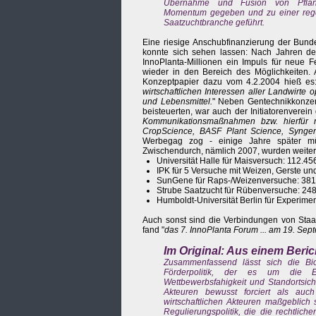
Übernahme und Fusion von Pflanzens
Momentum gegeben und zu einer regen 
Saatzuchtbranche geführt.
Eine riesige Anschubfinanzierung der Bund
konnte sich sehen lassen: Nach Jahren d
InnoPlanta-Millionen ein Impuls für neue F
wieder in den Bereich des Möglichkeiten. 
Konzeptpapier dazu vom 4.2.2004 hieß es:
wirtschaftlichen Interessen aller Landwirte
und Lebensmittel.
" Neben Gentechnikkonzer
beisteuerten, war auch der Initiatorenverei
Kommunikationsmaßnahmen bzw. hierfür no
CropScience, BASF Plant Science, Syngent
Werbegag zog - einige Jahre später mü
Zwischendurch, nämlich 2007, wurden weit
Universität Halle für Maisversuch: 112.45
IPK für 5 Versuche mit Weizen, Gerste u
SunGene für Raps-/Weizenversuche: 381
Strube Saatzucht für Rübenversuche: 24
Humboldt-Universität Berlin für Experime
Auch sonst sind die Verbindungen von Staat
fand "
das 7. InnoPlanta Forum ... am 19. Sept
Im Original: Aus einem Beric
Zusammenfassend lässt sich die Biot
Förderpolitik, der es um die Ent
Wettbewerbsfahigkeit und Standortsich
Akteuren bewusst forciert als auch
wirtschaftlichen Akteuren maßgeblich 
Regulierungspolitik, die die rechtli