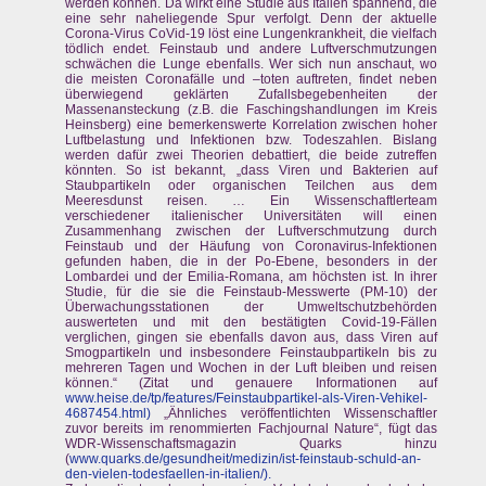
werden können. Da wirkt eine Studie aus Italien spannend, die
eine sehr naheliegende Spur verfolgt. Denn der aktuelle
Corona-Virus CoVid-19 löst eine Lungenkrankheit, die vielfach
tödlich endet. Feinstaub und andere Luftverschmutzungen
schwächen die Lunge ebenfalls. Wer sich nun anschaut, wo
die meisten Coronafälle und –toten auftreten, findet neben
überwiegend geklärten Zufallsbegebenheiten der
Massenansteckung (z.B. die Faschingshandlungen im Kreis
Heinsberg) eine bemerkenswerte Korrelation zwischen hoher
Luftbelastung und Infektionen bzw. Todeszahlen. Bislang
werden dafür zwei Theorien debattiert, die beide zutreffen
könnten. So ist bekannt, „dass Viren und Bakterien auf
Staubpartikeln oder organischen Teilchen aus dem
Meeresdunst reisen. … Ein Wissenschaftlerteam
verschiedener italienischer Universitäten will einen
Zusammenhang zwischen der Luftverschmutzung durch
Feinstaub und der Häufung von Coronavirus-Infektionen
gefunden haben, die in der Po-Ebene, besonders in der
Lombardei und der Emilia-Romana, am höchsten ist. In ihrer
Studie, für die sie die Feinstaub-Messwerte (PM-10) der
Überwachungsstationen der Umweltschutzbehörden
auswerteten und mit den bestätigten Covid-19-Fällen
verglichen, gingen sie ebenfalls davon aus, dass Viren auf
Smogpartikeln und insbesondere Feinstaubpartikeln bis zu
mehreren Tagen und Wochen in der Luft bleiben und reisen
können.“ (Zitat und genauere Informationen auf
www.heise.de/tp/features/Feinstaubpartikel-als-Viren-Vehikel-
4687454.html)
„Ähnliches veröffentlichten Wissenschaftler
zuvor bereits im renommierten Fachjournal Nature“, fügt das
WDR-Wissenschaftsmagazin Quarks hinzu
(
www.quarks.de/gesundheit/medizin/ist-feinstaub-schuld-an-
den-vielen-todesfaellen-in-italien/).