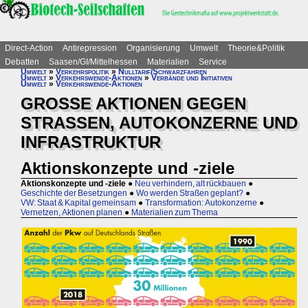
Direct-Action
Antirepression
Organisierung
Umwelt
Theorie&Politik
Debatten
Saasen/GI/Mittelhessen
Materialien
Service
Umwelt
»
Verkehrspolitik
»
Nulltarif/Schwarzfahren
Umwelt
»
Verkehrswende-Aktionen
»
Verbände und Initiativen
Umwelt
»
Verkehrswende-Aktionen
GROSSE AKTIONEN GEGEN
STRASSEN, AUTOKONZERNE UND
INFRASTRUKTUR
Aktionskonzepte und -ziele
Aktionskonzepte und -ziele
●
Neu verhindern, alt rückbauen
●
Geschichte der Besetzungen
●
Wo werden Straßen geplant?
●
VW: Staat & Kapital gemeinsam
●
Transformation: Autokonzerne
●
Vernetzen, Aktionen planen
●
Materialien zum Thema