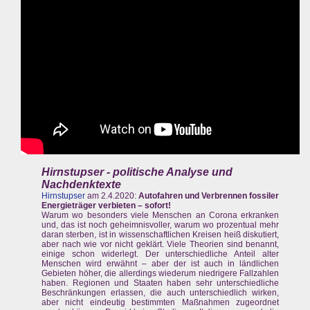
Hirnstupser - politische Analyse und
Nachdenktexte
Hirnstupser
am 2.4.2020:
Autofahren und Verbrennen fossiler
Energieträger verbieten – sofort!
Warum wo besonders viele Menschen an Corona erkranken
und, das ist noch geheimnisvoller, warum wo prozentual mehr
daran sterben, ist in wissenschaftlichen Kreisen heiß diskutiert,
aber nach wie vor nicht geklärt. Viele Theorien sind benannt,
einige schon widerlegt. Der unterschiedliche Anteil alter
Menschen wird erwähnt – aber der ist auch in ländlichen
Gebieten höher, die allerdings wiederum niedrigere Fallzahlen
haben. Regionen und Staaten haben sehr unterschiedliche
Beschränkungen erlassen, die auch unterschiedlich wirken,
aber nicht eindeutig bestimmten Maßnahmen zugeordnet