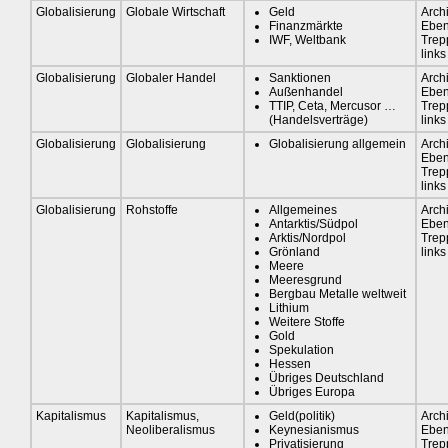
Globalisierung
Globale Wirtschaft
Geld
Arch
Finanzmärkte
Eben
IWF, Weltbank
Trep
links
Globalisierung
Globaler Handel
Sanktionen
Arch
Außenhandel
Eben
TTIP, Ceta, Mercusor …
Trep
(Handelsverträge)
links
Globalisierung
Globalisierung
Globalisierung allgemein
Arch
Eben
Trep
links
Globalisierung
Rohstoffe
Allgemeines
Arch
Antarktis/Südpol
Eben
Arktis/Nordpol
Trep
Grönland
links
Meere
Meeresgrund
Bergbau Metalle weltweit
Lithium
Weitere Stoffe
Gold
Spekulation
Hessen
Übriges Deutschland
Übriges Europa
Kapitalismus
Kapitalismus,
Geld(politik)
Arch
Neoliberalismus
Keynesianismus
Eben
Privatisierung
Trep