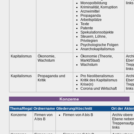
Monopolbildung
links
Kriminalität, Korruption
Arzneimittel
Propaganda
Arbeitsplätze
Texte
Patente
Spekulationsobjekte
Steuern, Löhne,
Privilegien
Psychologische Folgen
Anarchokapitalismus
Kapitalismus
Ökonomie,
Ökonomie (Theorie,
Arch
Wachstum
Markt/Staat)
Eben
Wachstum
Trep
links
Kapitalismus
Propaganda und
Pro Neoliberalismus
Arch
Kritik
Kritik des Kapitalismus
Eben
Krise(n)
Trep
Corona und Wirtschaft
links
Konzerne
Thema/Regal
Ordnername
Gliederung/Abschnitt
Ort der Akte
Konzerne
Firmen von
Firmen von A bis B
Archiv obere
A bis B
Ebene nebe
Treppenaufg
links