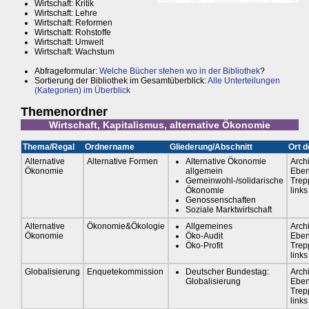
Wirtschaft: Kritik
Wirtschaft: Lehre
Wirtschaft: Reformen
Wirtschaft: Rohstoffe
Wirtschaft: Umwelt
Wirtschaft: Wachstum
Abfrageformular:
Welche Bücher stehen wo in der Bibliothek
?
Sortierung der Bibliothek im Gesamtüberblick:
Alle Unterteilungen
(Kategorien) im Überblick
Themenordner
Wirtschaft, Kapitalismus, alternative Ökonomie
Thema/Regal
Ordnername
Gliederung/Abschnitt
Ort d
Alternative
Alternative Formen
Alternative Ökonomie
Arch
Ökonomie
allgemein
Eben
Gemeinwohl-/solidarische
Trep
Ökonomie
links
Genossenschaften
Soziale Marktwirtschaft
Alternative
Ökonomie&Ökologie
Allgemeines
Arch
Ökonomie
Öko-Audit
Eben
Öko-Profit
Trep
links
Globalisierung
Enquetekommission
Deutscher Bundestag:
Arch
Globalisierung
Eben
Trep
links