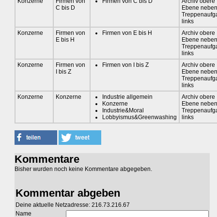
Konzerne
Firmen von
Firmen von C bis D
Archiv obere
C bis D
Ebene nebe
Treppenaufg
links
Konzerne
Firmen von
Firmen von E bis H
Archiv obere
E bis H
Ebene nebe
Treppenaufg
links
Konzerne
Firmen von
Firmen von I bis Z
Archiv obere
I bis Z
Ebene nebe
Treppenaufg
links
Konzerne
Konzerne
Industrie allgemein
Archiv obere
Konzerne
Ebene nebe
Industrie&Moral
Treppenaufg
Lobbyismus&Greenwashing
links
Kommentare
Bisher wurden noch keine Kommentare abgegeben.
Kommentar abgeben
Deine aktuelle Netzadresse: 216.73.216.67
Name