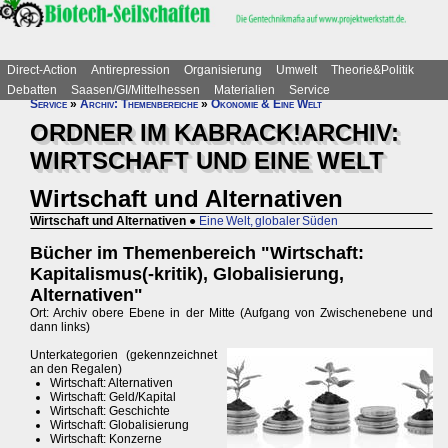
Direct-Action
Antirepression
Organisierung
Umwelt
Theorie&Politik
Debatten
Saasen/GI/Mittelhessen
Materialien
Service
Service
»
Archiv: Themenbereiche
»
Ökonomie & Eine Welt
ORDNER IM KABRACK!ARCHIV:
WIRTSCHAFT UND EINE WELT
Wirtschaft und Alternativen
Wirtschaft und Alternativen
●
Eine Welt, globaler Süden
Bücher im Themenbereich "Wirtschaft:
Kapitalismus(-kritik), Globalisierung,
Alternativen"
Ort: Archiv obere Ebene in der Mitte (Aufgang von Zwischenebene und
dann links)
Unterkategorien (gekennzeichnet
an den Regalen)
Wirtschaft: Alternativen
Wirtschaft: Geld/Kapital
Wirtschaft: Geschichte
Wirtschaft: Globalisierung
Wirtschaft: Konzerne