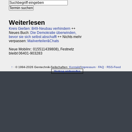
Weiterlesen
Kreis Gießen: B49-Neubau verhindern
++
Neues Buch:
Die Demokratie überwinden,
bevor sie sich selbst abschafft
++ Nichts mehr
verpassen:
Mailverteiler&Chats
Neue Mobilnr.: 015511439808), Festnetz
bleibt 06401-903283
↑
· © 1994-2026 Gentechnik-Seilschaften·
Kontakt
/
Impressum
·
FAQ
·
RSS-Feed
Vertrag widerrufen