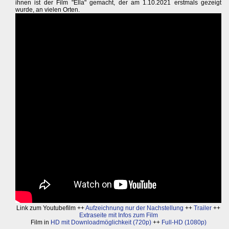
ihnen ist der Film "Ella" gemacht, der am 1.10.2021 erstmals gezeigt
wurde, an vielen Orten.
Link zum Youtubefilm ++
Aufzeichnung nur der Nachstellung
++
Trailer
++
Extraseite mit Infos zum Film
Film in
HD mit Downloadmöglichkeit (720p)
++
Full-HD (1080p)