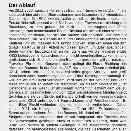
Der Ablauf
Am 26.11.2020 räumt die Polizei das Baumdorf Nirgendwo im „Danni“. Sie
stößt auch hier auf viele Überraschungen und besondere Schwierigkeiten.
Das gilt nicht für „Ella“, wie die später verhaftete, bis heute unbekannte
Person liebevoll benannt wird. Sie ist auf einer Traversenverbindung vom
Baumhaus, zu dem gerade der Korb eines Hubwagens heranfährt,
unterwegs zum benachbarten Baum. Offenbar will sie sich einer schnellen
Festnahme entziehen, hat sich am oberen Seil gesichert und steht auf
dem unteren. Die SEKler aus Köln und Düsseldorf, die als ausgebildete
Kletterer und voll maskiert aufs Tempo drücken, schicken einen von sich
(später als K432 in den Akten) auf diesen Baum, um „Ella“ abzufangen.
Beide kommen fast zeitgleich an der Stelle an, wo die Traverse endet.
K432 befestigt eine Kurzsicherung, um nicht herunterfallen zu können und
greift dann nach „Ella“, die um den Baum herumklettern will zur nächsten
Traverse. Ein kurzes Gerangel, dann gelingt die Flucht Richtung des
nächsten Baumes, in der Akte als A4/2 bezeichnet. Diesen erklettert jetzt
K214, sichert sich ebenfalls zunächst selbst gegen Abstürzen und greift
dann nach einer Bandschlinge, die von „Ellas“ Klettergurt herabhängt. Er
will ihre weitere Flucht verhindern, zerrt wild an der Schlinge und kann
diese schließlich an einem Ast festbinden. Ab diesem Moment ist „Ella“
Gefangene. Alles, was "Ella" ab diesem Moment tut, scheint dem Ziel zu
dienen, sich loszumachen und von K214 wegzukommen. Mehrfach zeigt
der Film, wie sie den SEKler mit Hand und Fuß von der Fesselungsstelle
wegdrückt. K214 antwortet mit Faustschlägen und Peitschenhieben. Er
kann „Ellas“ Flucht verhindern, aber sie allein nicht weiter fesseln. Daher
kommt D111, ein Kollege aus Düsseldorf, zur Hilfe. Er übersteigt die
Szene auf der anderen Seite des Baumes, tritt dabei mit seinen scharfen
Steigeisen nur knapp neben den Verankerungspunkt der Traverse, was
alle Anwesenden gefährdet. Auch er sichert sich zunächst, dann wird
„Ella“ von beiden in wildem Gerangel in die Waagrechte gebracht,
gefesselt und herabgelassen. Die Videos, die das Geschehen von allen