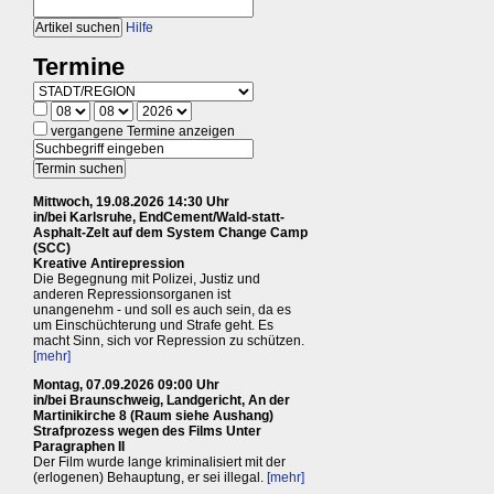
Hilfe
Termine
vergangene Termine anzeigen
Mittwoch, 19.08.2026 14:30 Uhr
in/bei Karlsruhe, EndCement/Wald-statt-
Asphalt-Zelt auf dem System Change Camp
(SCC)
Kreative Antirepression
Die Begegnung mit Polizei, Justiz und
anderen Repressionsorganen ist
unangenehm - und soll es auch sein, da es
um Einschüchterung und Strafe geht. Es
macht Sinn, sich vor Repression zu schützen.
[mehr]
Montag, 07.09.2026 09:00 Uhr
in/bei Braunschweig, Landgericht, An der
Martinikirche 8 (Raum siehe Aushang)
Strafprozess wegen des Films Unter
Paragraphen II
Der Film wurde lange kriminalisiert mit der
(erlogenen) Behauptung, er sei illegal.
[mehr]