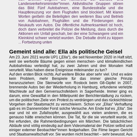
Landesverkehrsminister*innen. Aktivistische Gruppen stören
das Bild: Fünf Autobahnen, eine Bundesstraße und die
Hauptkreuzung vor dem Flughafen sind blockiert. Mit klaren
Worten geißeln die Beteiligten den weiteren Bau und Betrieb
von Autobahnen, Flughäfen und die Förderungen des
Neukaufs von Autos. Die öffentliche Aufmerksamkeit ist hoch,
doch dann verbreitet die Polizei die Meldung, dass durch die
Aktionen ein Unfall geschah, bei der eine Schwangere und ein
Kleinkind schwer verletzt wurden. Die Debatte droht zu kippen
... Fortsetzung unten
Gemeint sind alle: Ella als politische Geisel
Am 23. Juni 2021 wurde UP1 („Ella“), die seit November 2020 in Haft sitzt,
weil sie wertvolle Bäume gegen einen menschen- und klimafeindlichen
Autobahnbau verteidigt hat, zu zwei Jahren und drei Monaten Haft
verurteilt. Was haben diese Ereignisse miteinander zu tun?
Auf den ersten Blick nichts. Auf weitere Blicke aber sehr viel. Und es wäre
kein Problem, mehr Beispiele für das immer gleiche Prinzip
heranzuziehen: Die Steinwürfe von Rostock beim G8-Gipfel in 2007,
brennende Autos bei der Wiederholung in Hamburg, erfundene verletzte
Wachleute auf den Genversuchsfeldern in Sagerheide. Immer ging es
darum, eine Gewalttat in den Mittelpunkt der Berichterstattung zu rücken,
um die politischen Ziele von Protest zu verdrängen und das rücksichtslose
Vorgehen der Staatsmacht zu verschleiern. Schon vor „Ellas“ Verhaftung
gab es im Dannenröder Forst solche Versuche. Am Ende traf es „Ella“. Sie
war und ist ein Zufallsopfer, ausgewählt aus vielen anderen, die es
genauso hätte erwischen können. Die Tat, für die sie verurteilt wurde, ist
frei erfunden, die Rahmenbedingungen ein Märchen. Die tatsächlichen
Abläufe sind völlig eindeutig auf dem Videomaterial der Polizei selbst und
einiger externer Beobachter*innen festgehalten. Die Filme liegen Gericht
und Staatsanwaltschaft vor. Sie wurden nicht beachtet – sehr bewusst. Aus