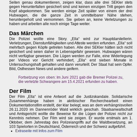
Seiten genau dokumentieren, zeigen klar, dass alle drei SEKler stets
gegen Herunterfallen gesichert sind und keinen einzigen Tritt gegen den
Kopf abgekommen. Sie werden einige Zeit später von einem der drei
Hubwagen, die die ganze Zeit in unmittelbarer Nähe stehen,
heruntergeholt und vernommen. Sie geben an, keine Verletzungen zu
haben und arbeiten alle noch einige Tage weiter.
Das Märchen
Die Polizei wollte eine Story. „Ella“ wird zur Hauptdarstellerin.
Verletzungen, Dienstunfähigkeiten und Atteste werden erfunden. „Ella“ soll
mehrfach gegen Köpfe getreten haben. Alle drei SEKler hätten sich nicht
gesichert und seien daher in Lebensgefahr gewesen. Hubwagen wären
nicht verfügbar gewesen. Die Lügen werden zur Falle, eine Widerlegung
per Videos vor Gericht verhindert, „Ella“ erst sieben Monate in
Untersuchungshaft gehalten und dann verurteilt. Der Staat hat sein Opfer.
Bild, Osthessen News und andere geifern.
Fortsetzung von oben: Im Juni 2021 gab die Bremer Polizei zu,
die verletzte Schwangere am 15.4.2021 erfunden zu haben.
Der Film
Der Film „Ella“ ist eine Antwort auf die Justizskandale. Solidarische
Zusammenhänge haben in akribischer Recherchearbeit einen
Dokumentationsfilm erstellt, der klar belegt, was an dem verhängnisvollen
26.11.2020 im Dannenröder Wald wirklich geschah. Staatsanwaltschaft
und Amtsgericht wollte die Beweise für die Lügen der Polizei nicht zur
Kenntnis nehmen. Der Film wird sie zeigen. Er wurde erstmals am 1.
Oktober, dem Jahrestag des Polizeiangriffs auf die Waldbesetzung, an
103 Spielorten in Deutschland, Österreich und der Schweiz aufgeführt.
Extraseite mit Infos zum Film