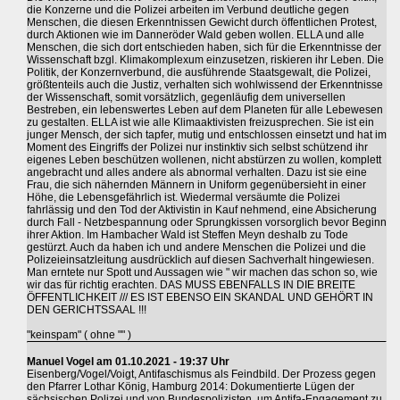
die Konzerne und die Polizei arbeiten im Verbund deutliche gegen
Menschen, die diesen Erkenntnissen Gewicht durch öffentlichen Protest,
durch Aktionen wie im Danneröder Wald geben wollen. ELLA und alle
Menschen, die sich dort entschieden haben, sich für die Erkenntnisse der
Wissenschaft bzgl. Klimakomplexum einzusetzen, riskieren ihr Leben. Die
Politik, der Konzernverbund, die ausführende Staatsgewalt, die Polizei,
größtenteils auch die Justiz, verhalten sich wohlwissend der Erkenntnisse
der Wissenschaft, somit vorsätzlich, gegenläufig dem universellen
Bestreben, ein lebenswertes Leben auf dem Planeten für alle Lebewesen
zu gestalten. ELLA ist wie alle Klimaaktivisten freizusprechen. Sie ist ein
junger Mensch, der sich tapfer, mutig und entschlossen einsetzt und hat im
Moment des Eingriffs der Polizei nur instinktiv sich selbst schützend ihr
eigenes Leben beschützen wollenen, nicht abstürzen zu wollen, komplett
angebracht und alles andere als abnormal verhalten. Dazu ist sie eine
Frau, die sich nähernden Männern in Uniform gegenübersieht in einer
Höhe, die Lebensgefährlich ist. Wiedermal versäumte die Polizei
fahrlässig und den Tod der Aktivistin in Kauf nehmend, eine Absicherung
durch Fall - Netzbespannung oder Sprungkissen vorsorglich bevor Beginn
ihrer Aktion. Im Hambacher Wald ist Steffen Meyn deshalb zu Tode
gestürzt. Auch da haben ich und andere Menschen die Polizei und die
Polizeieinsatzleitung ausdrücklich auf diesen Sachverhalt hingewiesen.
Man erntete nur Spott und Aussagen wie " wir machen das schon so, wie
wir das für richtig erachten. DAS MUSS EBENFALLS IN DIE BREITE
ÖFFENTLICHKEIT /// ES IST EBENSO EIN SKANDAL UND GEHÖRT IN
DEN GERICHTSSAAL !!!
"keinspam" ( ohne "" )
Manuel Vogel am 01.10.2021 - 19:37 Uhr
Eisenberg/Vogel/Voigt, Antifaschismus als Feindbild. Der Prozess gegen
den Pfarrer Lothar König, Hamburg 2014: Dokumentierte Lügen der
sächsischen Polizei und von Bundespolizisten, um Antifa-Engagement zu