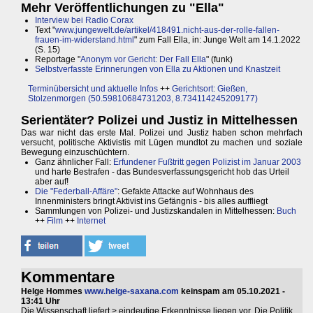
Mehr Veröffentlichungen zu "Ella"
Interview bei Radio Corax
Text "
www.jungewelt.de/artikel/418491.nicht-aus-der-rolle-fallen-
frauen-im-widerstand.html
" zum Fall Ella, in: Junge Welt am 14.1.2022
(S. 15)
Reportage "
Anonym vor Gericht: Der Fall Ella
" (funk)
Selbstverfasste Erinnerungen von Ella zu Aktionen und Knastzeit
Terminübersicht und aktuelle Infos
++
Gerichtsort: Gießen,
Stolzenmorgen (50.59810684731203, 8.734114245209177)
Serientäter? Polizei und Justiz in Mittelhessen
Das war nicht das erste Mal. Polizei und Justiz haben schon mehrfach
versucht, politische Aktivistis mit Lügen mundtot zu machen und soziale
Bewegung einzuschüchtern.
Ganz ähnlicher Fall:
Erfundener Fußtritt gegen Polizist im Januar 2003
und harte Bestrafen - das Bundesverfassungsgericht hob das Urteil
aber auf!
Die "Federball-Affäre"
: Gefakte Attacke auf Wohnhaus des
Innenministers bringt Aktivist ins Gefängnis - bis alles auffliegt
Sammlungen von Polizei- und Justizskandalen in Mittelhessen:
Buch
++
Film
++
Internet
Kommentare
Helge Hommes
www.helge-saxana.com
keinspam am 05.10.2021 -
13:41 Uhr
Die Wissenschaft liefert > eindeutige Erkenntnisse liegen vor. Die Politik,