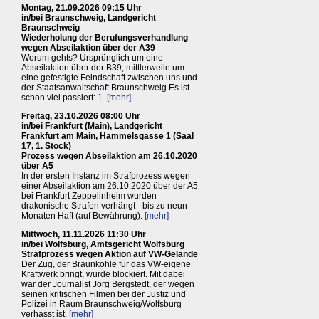
Montag, 21.09.2026 09:15 Uhr
in/bei Braunschweig, Landgericht
Braunschweig
Wiederholung der Berufungsverhandlung
wegen Abseilaktion über der A39
Worum gehts? Ursprünglich um eine
Abseilaktion über der B39, mittlerweile um
eine gefestigte Feindschaft zwischen uns und
der Staatsanwaltschaft Braunschweig Es ist
schon viel passiert: 1.
[mehr]
Freitag, 23.10.2026 08:00 Uhr
in/bei Frankfurt (Main), Landgericht
Frankfurt am Main, Hammelsgasse 1 (Saal
17, 1. Stock)
Prozess wegen Abseilaktion am 26.10.2020
über A5
In der ersten Instanz im Strafprozess wegen
einer Abseilaktion am 26.10.2020 über der A5
bei Frankfurt Zeppelinheim wurden
drakonische Strafen verhängt - bis zu neun
Monaten Haft (auf Bewährung).
[mehr]
Mittwoch, 11.11.2026 11:30 Uhr
in/bei Wolfsburg, Amtsgericht Wolfsburg
Strafprozess wegen Aktion auf VW-Gelände
Der Zug, der Braunkohle für das VW-eigene
Kraftwerk bringt, wurde blockiert. Mit dabei
war der Journalist Jörg Bergstedt, der wegen
seinen kritischen Filmen bei der Justiz und
Polizei in Raum Braunschweig/Wolfsburg
verhasst ist.
[mehr]