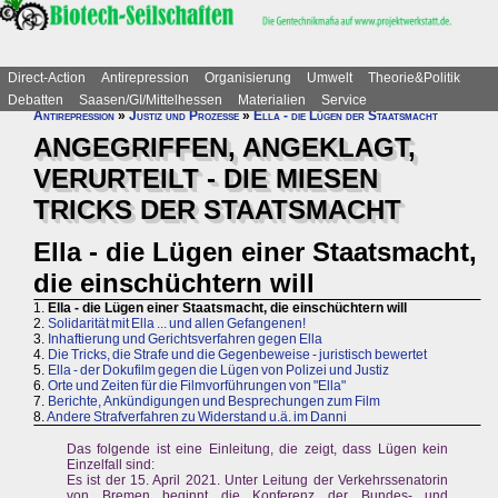
Direct-Action
Antirepression
Organisierung
Umwelt
Theorie&Politik
Debatten
Saasen/GI/Mittelhessen
Materialien
Service
Antirepression
»
Justiz und Prozesse
»
Ella - die Lügen der Staatsmacht
ANGEGRIFFEN, ANGEKLAGT,
VERURTEILT - DIE MIESEN
TRICKS DER STAATSMACHT
Ella - die Lügen einer Staatsmacht,
die einschüchtern will
1.
Ella - die Lügen einer Staatsmacht, die einschüchtern will
2.
Solidarität mit Ella ... und allen Gefangenen!
3.
Inhaftierung und Gerichtsverfahren gegen Ella
4.
Die Tricks, die Strafe und die Gegenbeweise - juristisch bewertet
5.
Ella - der Dokufilm gegen die Lügen von Polizei und Justiz
6.
Orte und Zeiten für die Filmvorführungen von "Ella"
7.
Berichte, Ankündigungen und Besprechungen zum Film
8.
Andere Strafverfahren zu Widerstand u.ä. im Danni
Das folgende ist eine Einleitung, die zeigt, dass Lügen kein
Einzelfall sind:
Es ist der 15. April 2021. Unter Leitung der Verkehrssenatorin
von Bremen beginnt die Konferenz der Bundes- und