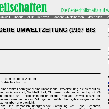
Umwelt
Theorie&Politik
Debatten
Saasen/GI/Mittelhessen
Materialien
Se
NDERE UMWELTZEITUNG (1997 BIS
 ,,, Termine, Tipps, Aktionen
1, 35447 Reiskirchen
 einen fehlte überregional eine umfassende Umweltzeitung, die nicht auf die
ttung zu Agenda 21, Nachhaltigkeit, Ökosteuern oder sogar die Expo 2000
en enthielt und mitbestimmungsorientierte, radikale Umweltschutzideen
weiten waren die meisten Zeitungen nur auf ihr Thema, ihre Zielgruppe oder
zungsarbeit erfolgte nicht.
nen: Eine thematisch übergreifende Sammlung von Tipps, Berichten,