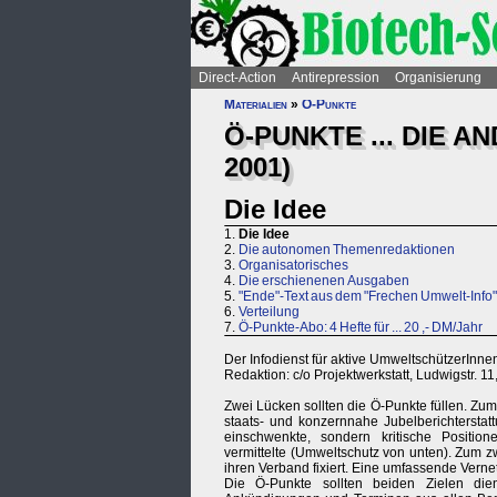
Direct-Action
Antirepression
Organisierung
Materialien
»
Ö-Punkte
Ö-PUNKTE ... DIE A
2001)
Die Idee
1.
Die Idee
2.
Die autonomen Themenredaktionen
3.
Organisatorisches
4.
Die erschienenen Ausgaben
5.
"Ende"-Text aus dem "Frechen Umwelt-Info"
6.
Verteilung
7.
Ö-Punkte-Abo: 4 Hefte für ... 20 ,- DM/Jahr
Der Infodienst für aktive UmweltschützerInnen
Redaktion: c/o Projektwerkstatt, Ludwigstr. 1
Zwei Lücken sollten die Ö-Punkte füllen. Zum
staats- und konzernnahe Jubelberichtersta
einschwenkte, sondern kritische Position
vermittelte (Umweltschutz von unten). Zum z
ihren Verband fixiert. Eine umfassende Vernet
Die Ö-Punkte sollten beiden Zielen die