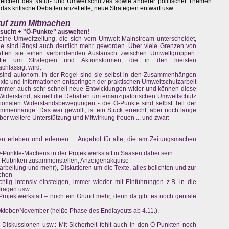
eichen des Natur- und Umweltschutzes sowie anderer politischer Themen
das kritische Debatten anzettelte, neue Strategien entwarf usw.
fruf zum Mitmachen
esucht + "Ö-Punkte" ausweiten!
 eine Umweltzeitung, die sich vom Umwelt-Mainstream unterscheidet,
d sie sind längst auch deutlich mehr geworden. Über viele Grenzen von
fen sie einen verbindenden Austausch zwischen Umweltgruppen.
te um Strategien und Aktionsformen, die in den meisten
chlässigt wird.
sind autonom. In der Regel sind sie selbst in den Zusammenhängen
e Texte und Informationen entspringen der praktischen Umweltschutzarbeit
e immer auch sehr schnell neue Entwicklungen wider und können diese
-Widerstand, aktuell die Debatten um emanzipatorischen Umweltschutz
tionalen Widerstandsbewegungen - die Ö-Punkte sind selbst Teil der
menhänge. Das war gewollt, ist ein Stück erreicht, aber noch lange
ber weitere Unterstützung und Mitwirkung freuen ... und zwar:
n erleben und erlernen ... Angebot für alle, die am Zeitungsmachen
-Punkte-Machens in der Projektwerkstatt in Saasen dabei sein:
de Rubriken zusammenstellen, Anzeigenakquise
arbeitung und mehr), Diskutieren um die Texte, alles belichten und zur
achen
ichtig intensiv einsteigen, immer wieder mit Einführungen z.B. in die
ragen usw.
Projektwerkstatt – noch ein Grund mehr, denn da gibt es noch geniale
 Oktober/November (heiße Phase des Endlayouts ab 4.11.).
, Diskussionen usw.: Mit Sicherheit fehlt auch in den Ö-Punkten noch