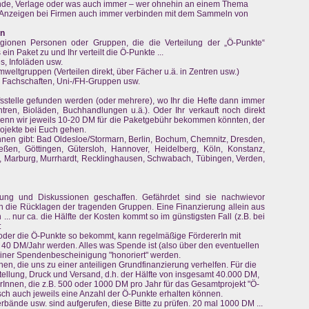
nde, Verlage oder was auch immer – wer ohnehin an einem Thema
ür Anzeigen bei Firmen auch immer verbinden mit dem Sammeln von
en
gionen Personen oder Gruppen, die die Verteilung der „Ö-Punkte“
n Paket zu und Ihr verteilt die Ö-Punkte ...
s, Infoläden usw.
Umweltgruppen (Verteilen direkt, über Fächer u.ä. in Zentren usw.)
A, Fachschaften, Uni-/FH-Gruppen usw.
stelle gefunden werden (oder mehrere), wo Ihr die Hefte dann immer
ntren, Bioläden, Buchhandlungen u.ä.). Oder Ihr verkauft noch direkt
 wenn wir jeweils 10-20 DM für die Paketgebühr bekommen könnten, der
ojekte bei Euch gehen.
rInnen gibt: Bad Oldesloe/Stormarn, Berlin, Bochum, Chemnitz, Dresden,
eßen, Göttingen, Gütersloh, Hannover, Heidelberg, Köln, Konstanz,
, Marburg, Murrhardt, Recklinghausen, Schwabach, Tübingen, Verden,
ung und Diskussionen geschaffen. Gefährdet sind sie nachwievor
rhin die Rücklagen der tragenden Gruppen. Eine Finanzierung allein aus
.. nur ca. die Hälfte der Kosten kommt so im günstigsten Fall (z.B. bei
:
der die Ö-Punkte so bekommt, kann regelmäßige FördererIn mit
b 40 DM/Jahr werden. Alles was Spende ist (also über den eventuellen
einer Spendenbescheinigung "honoriert" werden.
en, die uns zu einer anteiligen Grundfinanzierung verhelfen. Für die
stellung, Druck und Versand, d.h. der Hälfte von insgesamt 40.000 DM,
rInnen, die z.B. 500 oder 1000 DM pro Jahr für das Gesamtprojekt "Ö-
sch auch jeweils eine Anzahl der Ö-Punkte erhalten können.
bände usw. sind aufgerufen, diese Bitte zu prüfen. 20 mal 1000 DM ...