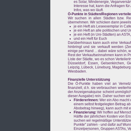
es Solar, Windenergie, Veganversä
Interesse hat, kann die Anfragen f
Infos, was wo läuft.
Ö-Punkte in Städten/Regionen verteil
Wir suchen in allen Städten bzw. Re
übernehmen. Wir schicken dann jeweils ei
je ein Heft als Leseexemplar in Cafe
je ein Heft an alle politischen und 
je ein Heft (in Uni-Städten) an AST
und ein Heft für Euch
Darüberhinaus kann auch eine Verkaufs
hinbringt und sie verkauft werden (Ze
einige per Hand ... dabei wäre schön,
Rest der Verkaufseinnahmen kann in Pr
Liste der Städte, wo es schon Verteile
Düsseldorf, Essen, Gelsenkirchen, Gi
Leipzig, Lübeck, Lüneburg, Magdeburg
Wiesbaden.
Finanzielle Unterstützung
Die Ö-Punkte haben viel an Vernetz
finanziell, d.h. sie verbrauchen weite
der Anzeigenakquise scheint unmöglich .
dieser Ausgabe) rein. Daher suchen wir
FördererInnen:
Wer ein Abo macht o
einem selbst festgelegten Betrag a
Abobetrag hinweg), kann auch mit 
Finanzierung:
Wir hoffen auf Mensch
Hälfte der jährlichen Kosten von Er
suchen wir regelmäßige Unterstütze
Punkte" zahlen - und dafür auf Wun
Einzelpersonen, Gruppen ASTAs, Ver