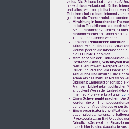
vieles. Die Zeitung lebt davon, daß 
als wichtigen Anlaufpunkt für ihre Infor
und alles, was beispielhaft oder von 
Rubriken sind so bunt, informativ und 
gleich an die Themenredaktion senden.
Mitwirkung in bestehender Themen
meisten Redaktionen sind noch schwa
Seiten zusammenzustellen, ist aber 
zusammenarbeiten. Daher sind alle Re
Themenredaktionen wenden.
Fehlende Redaktionen aufbauen:
E
würden wir uns über neue Mitwirken
viermal jährlich die Informatione
die Ö-Punkte-Redaktion.
Mitmischen in der Endredaktion - 
Gestalten (Bilder, Seitenlayout us
"Aus aller umWelt", Perspektiven 
Druck und Versand, die Finanzierung
sehr dünne und anfällig! Hier sind 
schon einiges mehr an Präzision ver
Übrigens: Endredaktionsort ist die P
Archiven, Bibliotheken, politischen 
angucken! Wer in der Endredaktion m
(mehr zu Projektwerkstatt unter
come
Einen Schwerpunkt machen:
Die S
werden, die ein Thema gesondert auf
der eigenen Arbeit heraus einen Sch
Einen organisatorischen Part übe
dauerhaft organisatorische Teilberei
Projektwerkstatt in Bad Oldesloe g
Dringlich wäre (weil die Finanzieru
– auch hier ist eine dauerhafte Aus