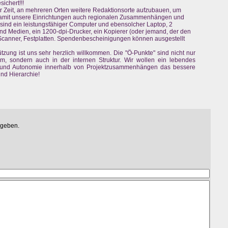
ichert!!!
r Zeit, an mehreren Orten weitere Redaktionsorte aufzubauen, um
damit unsere Einrichtungen auch regionalen Zusammenhängen und
ind ein leistungsfähiger Computer und ebensolcher Laptop, 2
nd Medien, ein 1200-dpi-Drucker, ein Kopierer (oder jemand, der den
Scanner, Festplatten. Spendenbescheinigungen können ausgestellt
zung ist uns sehr herzlich willkommen. Die "Ö-Punkte" sind nicht nur
onom, sondern auch in der internen Struktur. Wir wollen ein lebendes
ng und Autonomie innerhalb von Projektzusammenhängen das bessere
nd Hierarchie!
egeben.