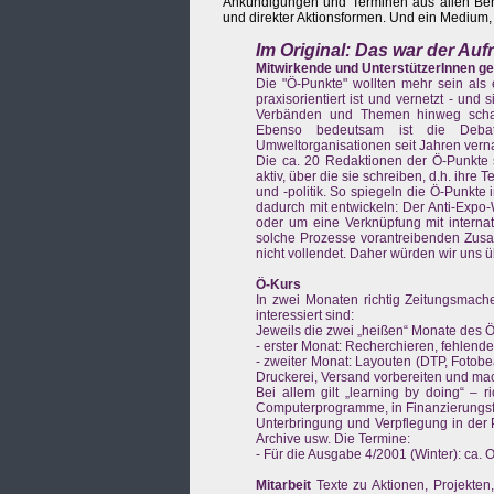
Ankündigungen und Terminen aus allen Ber
und direkter Aktionsformen. Und ein Medium, 
Im Original: Das war der Au
Mitwirkende und UnterstützerInnen g
Die "Ö-Punkte" wollten mehr sein als
praxisorientiert ist und vernetzt - un
Verbänden und Themen hinweg schaf
Ebenso bedeutsam ist die Debat
Umweltorganisationen seit Jahren verna
Die ca. 20 Redaktionen der Ö-Punkte 
aktiv, über die sie schreiben, d.h. ihr
und -politik. So spiegeln die Ö-Punkt
dadurch mit entwickeln: Der Anti-Expo
oder um eine Verknüpfung mit interna
solche Prozesse vorantreibenden Zusam
nicht vollendet. Daher würden wir uns ü
Ö-Kurs
In zwei Monaten richtig Zeitungsmache
interessiert sind:
Jeweils die zwei „heißen“ Monate des Ö
- erster Monat: Recherchieren, fehlen
- zweiter Monat: Layouten (DTP, Fotobe
Druckerei, Versand vorbereiten und m
Bei allem gilt „learning by doing“ – r
Computerprogramme, in Finanzierungsf
Unterbringung und Verpflegung in der 
Archive usw. Die Termine:
- Für die Ausgabe 4/2001 (Winter): ca.
Mitarbeit
Texte zu Aktionen, Projekten