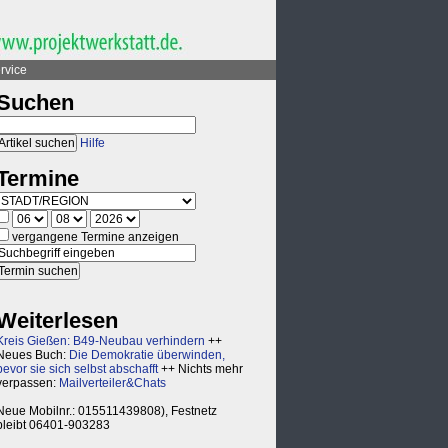
rvice
Suchen
Hilfe
Termine
vergangene Termine anzeigen
Weiterlesen
Kreis Gießen: B49-Neubau verhindern
++
Neues Buch:
Die Demokratie überwinden,
bevor sie sich selbst abschafft
++ Nichts mehr
verpassen:
Mailverteiler&Chats
Neue Mobilnr.: 015511439808), Festnetz
bleibt 06401-903283