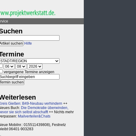
rvice
Suchen
Hilfe
Termine
vergangene Termine anzeigen
Weiterlesen
Kreis Gießen: B49-Neubau verhindern
++
Neues Buch:
Die Demokratie überwinden,
bevor sie sich selbst abschafft
++ Nichts mehr
verpassen:
Mailverteiler&Chats
Neue Mobilnr.: 015511439808), Festnetz
bleibt 06401-903283