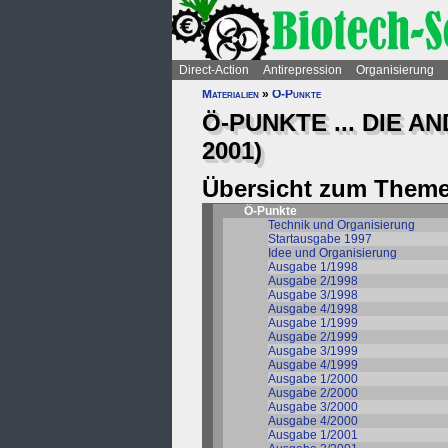
Direct-Action
Antirepression
Organisierung
Materialien
»
Ö-Punkte
Ö-PUNKTE ... DIE A
2001)
Übersicht zum Theme
Ö-Punkte
Technik und Organisierung
Startausgabe 1997
Idee und Organisierung
Ausgabe 1/1998
Ausgabe 2/1998
Ausgabe 3/1998
Ausgabe 4/1998
Ausgabe 1/1999
Ausgabe 2/1999
Ausgabe 3/1999
Ausgabe 4/1999
Ausgabe 1/2000
Ausgabe 2/2000
Ausgabe 3/2000
Ausgabe 4/2000
Ausgabe 1/2001