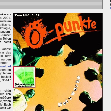
nkte als
is 2001.
anderen
ische,
ogie,
onzern-
-Punkte"
n Teilen
n somit
s konnte
war das
in Test:
 wurden
ternet.
ownload
sherigen
iffenen
bestellt
1, 35447
 richtig
lte sich
größere
re, wenn
det Euch
damit wir