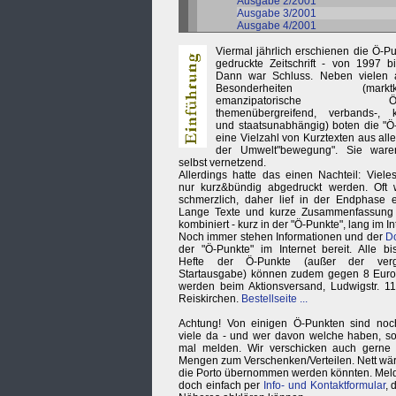
Ausgabe 2/2001
Ausgabe 3/2001
Ausgabe 4/2001
Viermal jährlich erschienen die Ö-Pu
gedruckte Zeitschrift - von 1997 b
Dann war Schluss. Neben vielen 
Besonderheiten (marktkrit
emanzipatorische Ökol
themenübergreifend, verbands-, k
und staatsunabhängig) boten die "Ö
eine Vielzahl von Kurztexten aus alle
der Umwelt"bewegung". Sie ware
selbst vernetzend.
Allerdings hatte das einen Nachteil: Viele
nur kurz&bündig abgedruckt werden. Oft 
schmerzlich, daher lief in der Endphase e
Lange Texte und kurze Zusammenfassung
kombiniert - kurz in der "Ö-Punkte", lang im In
Noch immer stehen Informationen und der
D
der "Ö-Punkte" im Internet bereit. Alle bi
Hefte der Ö-Punkte (außer der vergr
Startausgabe) können zudem gegen 8 Euro 
werden beim Aktionsversand, Ludwigstr. 1
Reiskirchen.
Bestellseite ...
Achtung! Von einigen Ö-Punkten sind noch
viele da - und wer davon welche haben, sol
mal melden. Wir verschicken auch gerne 
Mengen zum Verschenken/Verteilen. Nett wä
die Porto übernommen werden könnten. Mel
doch einfach per
Info- und Kontaktformular
, 