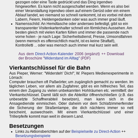
gezogen oder eine Taste gedrückt und das Ding irgendwo
hingeworfen. Es kann nicht ausgeschaltet werden. Wenn es also bei
einer Veranstaltung irgendwo oben auf einem Gerüst oder ein einem
Ablauf landet, wo niemand so schnell rankommt, ist es vorbei mit dem
Labern, Feiern, Heldengedanken oder was auch immer grad läuft.
Namensschild: An Hemdtasche oder anderswo befestigt, gibt so ein
transparenter Visitenkartenhalter schnell ein förmliches Aussehen. Am
besten gleich mit vielen Karten füllen und immer die passende nach
vorne holen - je nach Lage: Sicherheitsdienst, Presse, Umsonstfahren
(wenn mensch es offensichtlich macht, ist es keine Straftat!),
Kontrolletti ... oder was mensch auch immer mal kurz sein will.
Aus dem
Direct-Action-Kalender
2006 (ergänzt) ++ Download
der Broschüre "
Widerstand im Alltag
" (PDF)
Vierkantschlüssel für die Bahn
Aus Pieper, Werner: "Widersteh' Dich!", W. Piepers Medienexperimente in
Lörrach:
Computer brauchen oft Paßwörter, um zugänglich gemacht zu werden. Im
täglichen Leben, vor allem als Zugfahrer, gibt es ein hilfreiches Teil, das
einem den Zugang zu vielen unbekannten Hohlräumen etc. vermittelt: der
Vierkantschlüssel. Damit läßt sich die Abteiltür öffnen/schließen (z.B. das
unbesetzte Schaffnerabteil besetzen), man kann sich in die
Ansagedienste einmischen. Oder daheim vor dem Schlafzimmerfenster
die Sicherung der Straßenlampe, die dich nächtens immer so nett
bescheint, auswechseln. Mit einem Vierkantschlüssel und einer
Trillerpfeife kommt man weit in diesem Land.
Besetzungen
Links zu Aktionsberichten auf der
Beispielseite zu Direct-Action
++
Besetzungsbeispiele