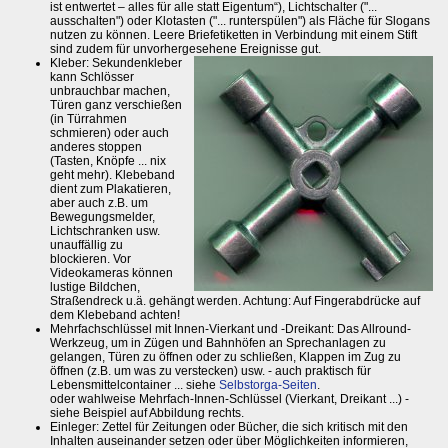
ist entwertet – alles für alle statt Eigentum“), Lichtschalter ("...
ausschalten") oder Klotasten ("... runterspülen") als Fläche für Slogans
nutzen zu können. Leere Briefetiketten in Verbindung mit einem Stift
sind zudem für unvorhergesehene Ereignisse gut.
Kleber: Sekundenkleber
kann Schlösser
unbrauchbar machen,
Türen ganz verschießen
(in Türrahmen
schmieren) oder auch
anderes stoppen
(Tasten, Knöpfe ... nix
geht mehr). Klebeband
dient zum Plakatieren,
aber auch z.B. um
Bewegungsmelder,
Lichtschranken usw.
unauffällig zu
blockieren. Vor
Videokameras können
lustige Bildchen,
Straßendreck u.ä. gehängt werden. Achtung: Auf Fingerabdrücke auf
dem Klebeband achten!
Mehrfachschlüssel mit Innen-Vierkant und -Dreikant: Das Allround-
Werkzeug, um in Zügen und Bahnhöfen an Sprechanlagen zu
gelangen, Türen zu öffnen oder zu schließen, Klappen im Zug zu
öffnen (z.B. um was zu verstecken) usw. - auch praktisch für
Lebensmittelcontainer ... siehe
Selbstorga-Seiten
.
oder wahlweise Mehrfach-Innen-Schlüssel (Vierkant, Dreikant ...) -
siehe Beispiel auf Abbildung rechts.
Einleger: Zettel für Zeitungen oder Bücher, die sich kritisch mit den
Inhalten auseinander setzen oder über Möglichkeiten informieren,