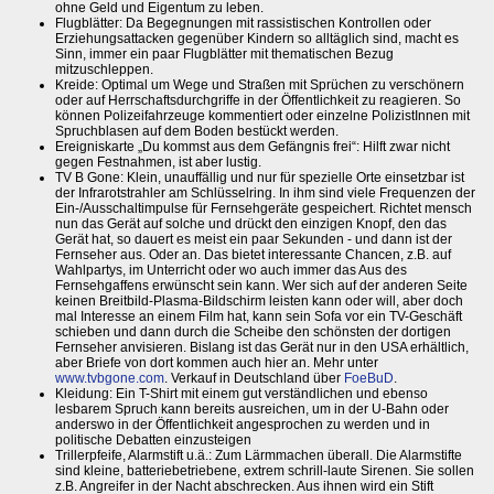
ohne Geld und Eigentum zu leben.
Flugblätter: Da Begegnungen mit rassistischen Kontrollen oder
Erziehungsattacken gegenüber Kindern so alltäglich sind, macht es
Sinn, immer ein paar Flugblätter mit thematischen Bezug
mitzuschleppen.
Kreide: Optimal um Wege und Straßen mit Sprüchen zu verschönern
oder auf Herrschaftsdurchgriffe in der Öffentlichkeit zu reagieren. So
können Polizeifahrzeuge kommentiert oder einzelne PolizistInnen mit
Spruchblasen auf dem Boden bestückt werden.
Ereigniskarte „Du kommst aus dem Gefängnis frei“: Hilft zwar nicht
gegen Festnahmen, ist aber lustig.
TV B Gone: Klein, unauffällig und nur für spezielle Orte einsetzbar ist
der Infrarotstrahler am Schlüsselring. In ihm sind viele Frequenzen der
Ein-/Ausschaltimpulse für Fernsehgeräte gespeichert. Richtet mensch
nun das Gerät auf solche und drückt den einzigen Knopf, den das
Gerät hat, so dauert es meist ein paar Sekunden - und dann ist der
Fernseher aus. Oder an. Das bietet interessante Chancen, z.B. auf
Wahlpartys, im Unterricht oder wo auch immer das Aus des
Fernsehgaffens erwünscht sein kann. Wer sich auf der anderen Seite
keinen Breitbild-Plasma-Bildschirm leisten kann oder will, aber doch
mal Interesse an einem Film hat, kann sein Sofa vor ein TV-Geschäft
schieben und dann durch die Scheibe den schönsten der dortigen
Fernseher anvisieren. Bislang ist das Gerät nur in den USA erhältlich,
aber Briefe von dort kommen auch hier an. Mehr unter
www.tvbgone.com
. Verkauf in Deutschland über
FoeBuD
.
Kleidung: Ein T-Shirt mit einem gut verständlichen und ebenso
lesbarem Spruch kann bereits ausreichen, um in der U-Bahn oder
anderswo in der Öffentlichkeit angesprochen zu werden und in
politische Debatten einzusteigen
Trillerpfeife, Alarmstift u.ä.: Zum Lärmmachen überall. Die Alarmstifte
sind kleine, batteriebetriebene, extrem schrill-laute Sirenen. Sie sollen
z.B. Angreifer in der Nacht abschrecken. Aus ihnen wird ein Stift