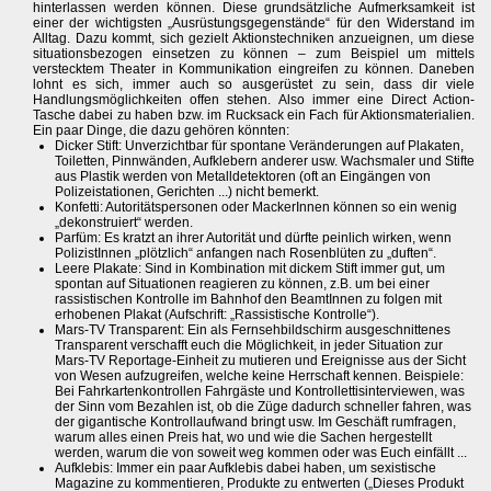
hinterlassen werden können. Diese grundsätzliche Aufmerksamkeit ist
einer der wichtigsten „Ausrüstungsgegenstände“ für den Widerstand im
Alltag. Dazu kommt, sich gezielt Aktionstechniken anzueignen, um diese
situationsbezogen einsetzen zu können – zum Beispiel um mittels
verstecktem Theater in Kommunikation eingreifen zu können. Daneben
lohnt es sich, immer auch so ausgerüstet zu sein, dass dir viele
Handlungsmöglichkeiten offen stehen. Also immer eine Direct Action-
Tasche dabei zu haben bzw. im Rucksack ein Fach für Aktionsmaterialien.
Ein paar Dinge, die dazu gehören könnten:
Dicker Stift: Unverzichtbar für spontane Veränderungen auf Plakaten,
Toiletten, Pinnwänden, Aufklebern anderer usw. Wachsmaler und Stifte
aus Plastik werden von Metalldetektoren (oft an Eingängen von
Polizeistationen, Gerichten ...) nicht bemerkt.
Konfetti: Autoritätspersonen oder MackerInnen können so ein wenig
„dekonstruiert“ werden.
Parfüm: Es kratzt an ihrer Autorität und dürfte peinlich wirken, wenn
PolizistInnen „plötzlich“ anfangen nach Rosenblüten zu „duften“.
Leere Plakate: Sind in Kombination mit dickem Stift immer gut, um
spontan auf Situationen reagieren zu können, z.B. um bei einer
rassistischen Kontrolle im Bahnhof den BeamtInnen zu folgen mit
erhobenen Plakat (Aufschrift: „Rassistische Kontrolle“).
Mars-TV Transparent: Ein als Fernsehbildschirm ausgeschnittenes
Transparent verschafft euch die Möglichkeit, in jeder Situation zur
Mars-TV Reportage-Einheit zu mutieren und Ereignisse aus der Sicht
von Wesen aufzugreifen, welche keine Herrschaft kennen. Beispiele:
Bei Fahrkartenkontrollen Fahrgäste und Kontrollettisinterviewen, was
der Sinn vom Bezahlen ist, ob die Züge dadurch schneller fahren, was
der gigantische Kontrollaufwand bringt usw. Im Geschäft rumfragen,
warum alles einen Preis hat, wo und wie die Sachen hergestellt
werden, warum die von soweit weg kommen oder was Euch einfällt ...
Aufklebis: Immer ein paar Aufklebis dabei haben, um sexistische
Magazine zu kommentieren, Produkte zu entwerten („Dieses Produkt