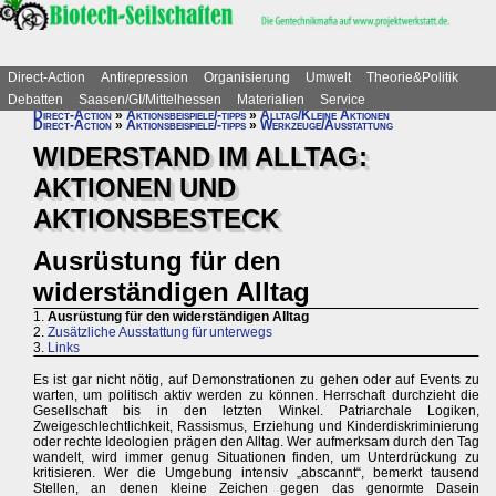
Direct-Action
Antirepression
Organisierung
Umwelt
Theorie&Politik
Debatten
Saasen/GI/Mittelhessen
Materialien
Service
Direct-Action
»
Aktionsbeispiele/-tipps
»
Alltag/Kleine Aktionen
Direct-Action
»
Aktionsbeispiele/-tipps
»
Werkzeuge/Ausstattung
WIDERSTAND IM ALLTAG:
AKTIONEN UND
AKTIONSBESTECK
Ausrüstung für den
widerständigen Alltag
1.
Ausrüstung für den widerständigen Alltag
2.
Zusätzliche Ausstattung für unterwegs
3.
Links
Es ist gar nicht nötig, auf Demonstrationen zu gehen oder auf Events zu
warten, um politisch aktiv werden zu können. Herrschaft durchzieht die
Gesellschaft bis in den letzten Winkel. Patriarchale Logiken,
Zweigeschlechtlichkeit, Rassismus, Erziehung und Kinderdiskriminierung
oder rechte Ideologien prägen den Alltag. Wer aufmerksam durch den Tag
wandelt, wird immer genug Situationen finden, um Unterdrückung zu
kritisieren. Wer die Umgebung intensiv „abscannt“, bemerkt tausend
Stellen, an denen kleine Zeichen gegen das genormte Dasein