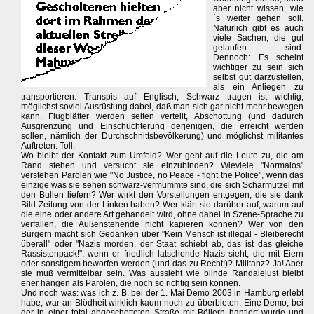
aber nicht wissen, wie
´s weiter gehen soll.
Natürlich gibt es auch
viele Sachen, die gut
gelaufen sind.
Dennoch: Es scheint
wichtiger zu sein sich
selbst gut darzustellen,
als ein Anliegen zu
transportieren. Transpis auf Englisch, Schwarz tragen ist wichtig,
möglichst soviel Ausrüstung dabei, daß man sich gar nicht mehr bewegen
kann. Flugblätter werden selten verteilt, Abschottung (und dadurch
Ausgrenzung und Einschüchterung derjenigen, die erreicht werden
sollen, nämlich der Durchschnittsbevölkerung) und möglichst militantes
Auftreten. Toll.
Wo bleibt der Kontakt zum Umfeld? Wer geht auf die Leute zu, die am
Rand stehen und versucht sie einzubinden? Wieviele "Normalos"
verstehen Parolen wie "No Justice, no Peace - fight the Police", wenn das
einzige was sie sehen schwarz-vermummte sind, die sich Scharmützel mit
den Bullen liefern? Wer wirkt den Vorstellungen entgegen, die sie dank
Bild-Zeitung von der Linken haben? Wer klärt sie darüber auf, warum auf
die eine oder andere Art gehandelt wird, ohne dabei in Szene-Sprache zu
verfallen, die Außenstehende nicht kapieren können? Wer von den
Bürgern macht sich Gedanken über "Kein Mensch ist illegal - Bleiberecht
überall" oder "Nazis morden, der Staat schiebt ab, das ist das gleiche
Rassistenpack!", wenn er friedlich latschende Nazis sieht, die mit Eiern
oder sonstigem beworfen werden (und das zu Recht!)? Militanz? Ja! Aber
sie muß vermittelbar sein. Was aussieht wie blinde Randalelust bleibt
eher hängen als Parolen, die noch so richtig sein können.
Und noch was: was ich z. B. bei der 1. Mai Demo 2003 in Hamburg erlebt
habe, war an Blödheit wirklich kaum noch zu überbieten. Eine Demo, bei
der in einer total abgeschotteten Straße mit Böllern hantiert wurde und