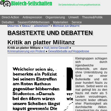
Direct-Action
Antirepression
Organisierung
Umwelt
Theorie&Politik
Debatten
Saasen/GI/Mittelhessen
Materialien
Service
Debatten
»
Gewalt - ja/nein/oder?
»
Beiträge zur Debatte
BASISTEXTE UND DEBATTEN
Kritik an platter Militanz
Kritik an platter Militanz
●
Halt, keine Gewalt!
●
Kriminalisierung von Protest
●
Gewaltdebatte auf Hoppetosse
Kleingruppen schlagen
sich durch
irgendwelche
Hinterhöfe, um dann
ohne Unterstützung zu
fünft vor einer
Bullenkette und ein
paar hundert Nazis zu
stehen. Selbst wenn es
mal gelingt bis zu den
Nazis mit mehr als 5
Leuten vorzudringen,
herrscht leider oftmals
eher Planlosigkeit als
durchdachte Aktion.
Unbedingt hin da, dann