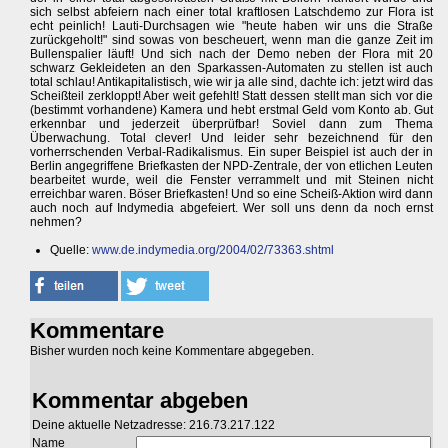
sich selbst abfeiern nach einer total kraftlosen Latschdemo zur Flora ist
echt peinlich! Lauti-Durchsagen wie "heute haben wir uns die Straße
zurückgeholt!" sind sowas von bescheuert, wenn man die ganze Zeit im
Bullenspalier läuft! Und sich nach der Demo neben der Flora mit 20
schwarz Gekleideten an den Sparkassen-Automaten zu stellen ist auch
total schlau! Antikapitalistisch, wie wir ja alle sind, dachte ich: jetzt wird das
Scheißteil zerkloppt! Aber weit gefehlt! Statt dessen stellt man sich vor die
(bestimmt vorhandene) Kamera und hebt erstmal Geld vom Konto ab. Gut
erkennbar und jederzeit überprüfbar! Soviel dann zum Thema
Überwachung. Total clever! Und leider sehr bezeichnend für den
vorherrschenden Verbal-Radikalismus. Ein super Beispiel ist auch der in
Berlin angegriffene Briefkasten der NPD-Zentrale, der von etlichen Leuten
bearbeitet wurde, weil die Fenster verrammelt und mit Steinen nicht
erreichbar waren. Böser Briefkasten! Und so eine Scheiß-Aktion wird dann
auch noch auf Indymedia abgefeiert. Wer soll uns denn da noch ernst
nehmen?
Quelle:
www.de.indymedia.org/2004/02/73363.shtml
Kommentare
Bisher wurden noch keine Kommentare abgegeben.
Kommentar abgeben
Deine aktuelle Netzadresse: 216.73.217.122
Name