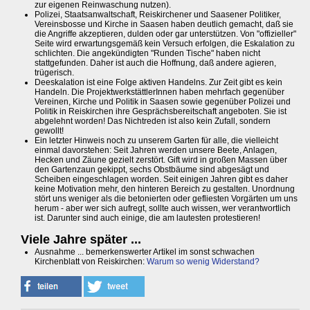
zur eigenen Reinwaschung nutzen).
Polizei, Staatsanwaltschaft, Reiskirchener und Saasener Politiker,
Vereinsbosse und Kirche in Saasen haben deutlich gemacht, daß sie
die Angriffe akzeptieren, dulden oder gar unterstützen. Von "offizieller"
Seite wird erwartungsgemäß kein Versuch erfolgen, die Eskalation zu
schlichten. Die angekündigten "Runden Tische" haben nicht
stattgefunden. Daher ist auch die Hoffnung, daß andere agieren,
trügerisch.
Deeskalation ist eine Folge aktiven Handelns. Zur Zeit gibt es kein
Handeln. Die ProjektwerkstättlerInnen haben mehrfach gegenüber
Vereinen, Kirche und Politik in Saasen sowie gegenüber Polizei und
Politik in Reiskirchen ihre Gesprächsbereitschaft angeboten. Sie ist
abgelehnt worden! Das Nichtreden ist also kein Zufall, sondern
gewollt!
Ein letzter Hinweis noch zu unserem Garten für alle, die vielleicht
einmal davorstehen: Seit Jahren werden unsere Beete, Anlagen,
Hecken und Zäune gezielt zerstört. Gift wird in großen Massen über
den Gartenzaun gekippt, sechs Obstbäume sind abgesägt und
Scheiben eingeschlagen worden. Seit einigen Jahren gibt es daher
keine Motivation mehr, den hinteren Bereich zu gestalten. Unordnung
stört uns weniger als die betonierten oder gefliesten Vorgärten um uns
herum - aber wer sich aufregt, sollte auch wissen, wer verantwortlich
ist. Darunter sind auch einige, die am lautesten protestieren!
Viele Jahre später ...
Ausnahme ... bemerkenswerter Artikel im sonst schwachen
Kirchenblatt von Reiskirchen:
Warum so wenig Widerstand?