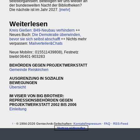
selbstorganisiert. Beteiligen wir uns wieder an
der bundesweiten Nacht der Bibliotheken?
Die nächste ist im Jahr 2027.
[mehr]
Weiterlesen
Kreis Gießen: B49-Neubau verhindern
++
Neues Buch:
Die Demokratie überwinden,
bevor sie sich selbst abschafft
++ Nichts mehr
verpassen:
Mailverteiler&Chats
Neue Mobilnr.: 015511439808), Festnetz
bleibt 06401-903283
BEHÖRDEN GEGEN PROJEKTWERKSTATT
Gemeinde Reiskirchen
AUSGRENZUNG IN SOZIALEN
BEWEGUNGEN
Übersicht
IM VISIER VON BIG BROTHER:
REPRESSIONSBEHÖRDEN GEGEN
PROJEKTWERKSTATT 2002 BIS 2006
Einleitung
↑
· © 1994-2026 Gentechnik-Seilschaften·
Kontakt
/
Impressum
·
FAQ
·
RSS-Feed
Vertrag widerrufen