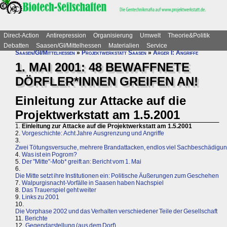
Direct-Action
Antirepression
Organisierung
Umwelt
Theorie&Politik
Debatten
Saasen/GI/Mittelhessen
Materialien
Service
Saasen/GI/Mittelhessen
»
Projektwerkstatt Saasen
»
Ärger I: Angriffe
1. MAI 2001: 48 BEWAFFNETE
DÖRFLER*INNEN GREIFEN AN!
Einleitung zur Attacke auf die
Projektwerkstatt am 1.5.2001
1.
Einleitung zur Attacke auf die Projektwerkstatt am 1.5.2001
2.
Vorgeschichte: Acht Jahre Ausgrenzung und Angriffe
3.
Zwei Tötungsversuche, mehrere Brandattacken, endlos viel Sachbeschädigung
4.
Was ist ein Pogrom?
5.
Der "Mitte"-Mob* greift an: Bericht vom 1. Mai
6.
Die Mitte setzt ihre Institutionen ein: Politische Äußerungen zum Geschehen
7.
Walpurgisnacht-Vorfälle in Saasen haben Nachspiel
8.
Das Trauerspiel geht weiter
9.
Links zu 2001
10.
Die Vorphase 2002 und das Verhalten verschiedener Teile der Gesellschaft
11.
Berichte
12.
Gegendarstellung (aus dem Dorf)