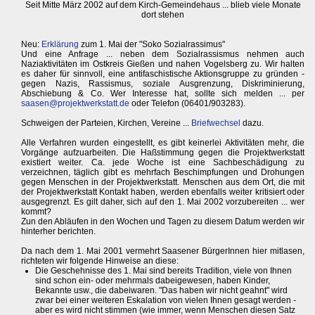
Seit Mitte März 2002 auf dem Kirch-Gemeindehaus ... blieb viele Monate
dort stehen
Neu:
Erklärung
zum 1. Mai der "Soko Sozialrassimus"
Und eine Anfrage ... neben dem Sozialrassismus nehmen auch
Naziaktivitäten im Ostkreis Gießen und nahen Vogelsberg zu. Wir halten
es daher für sinnvoll, eine antifaschistische Aktionsgruppe zu gründen -
gegen Nazis, Rassismus, soziale Ausgrenzung, Diskriminierung,
Abschiebung & Co. Wer Interesse hat, sollte sich melden ... per
saasen@projektwerkstatt.de
oder Telefon (06401/903283).
Schweigen der Parteien, Kirchen, Vereine ...
Briefwechsel
dazu.
Alle Verfahren wurden eingestellt, es gibt keinerlei Aktivitäten mehr, die
Vorgänge aufzuarbeiten. Die Haßstimmung gegen die Projektwerkstatt
existiert weiter. Ca. jede Woche ist eine Sachbeschädigung zu
verzeichnen, täglich gibt es mehrfach Beschimpfungen und Drohungen
gegen Menschen in der Projektwerkstatt. Menschen aus dem Ort, die mit
der Projektwerkstatt Kontakt haben, werden ebenfalls weiter kritisiert oder
ausgegrenzt. Es gilt daher, sich auf den 1. Mai 2002 vorzubereiten ... wer
kommt?
Zun den Abläufen in den Wochen und Tagen zu diesem Datum werden wir
hinterher berichten.
Da nach dem 1. Mai 2001 vermehrt Saasener BürgerInnen hier mitlasen,
richteten wir folgende Hinweise an diese:
Die Geschehnisse des 1. Mai sind bereits Tradition, viele von Ihnen
sind schon ein- oder mehrmals dabeigewesen, haben Kinder,
Bekannte usw., die dabeiwaren. "Das haben wir nicht geahnt" wird
zwar bei einer weiteren Eskalation von vielen Ihnen gesagt werden -
aber es wird nicht stimmen (wie immer, wenn Menschen diesen Satz