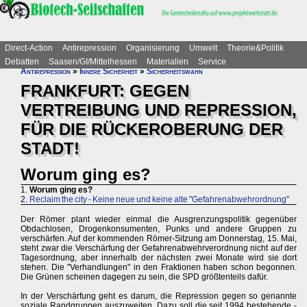
Direct-Action
Antirepression
Organisierung
Umwelt
Theorie&Politik
Debatten
Saasen/GI/Mittelhessen
Materialien
Service
Antirepression
»
Innere Sicherheit
»
Sicherheitswahn
FRANKFURT: GEGEN
VERTREIBUNG UND REPRESSION,
FÜR DIE RÜCKEROBERUNG DER
STADT!
Worum ging es?
1.
Worum ging es?
2.
Reclaim the city - Keine neue und keine alte "Gefahrenabwehrordnung"
Der Römer plant wieder einmal die Ausgrenzungspolitik gegenüber
Obdachlosen, Drogenkonsumenten, Punks und andere Gruppen zu
verschärfen. Auf der kommenden Römer-Sitzung am Donnerstag, 15. Mai,
steht zwar die Verschärfung der Gefahrenabwehrverordnung nicht auf der
Tagesordnung, aber innerhalb der nächsten zwei Monate wird sie dort
stehen. Die "Verhandlungen" in den Fraktionen haben schon begonnen.
Die Grünen scheinen dagegen zu sein, die SPD größtenteils dafür.
In der Verschärfung geht es darum, die Repression gegen so genannte
soziale Randgruppen auszuweiten. Dazu soll die seit 1994 bestehende -