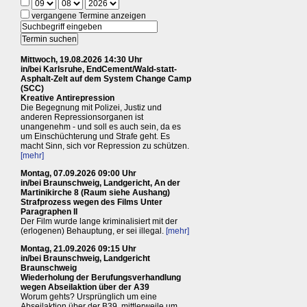
vergangene Termine anzeigen
Mittwoch, 19.08.2026 14:30 Uhr
in/bei Karlsruhe, EndCement/Wald-statt-
Asphalt-Zelt auf dem System Change Camp
(SCC)
Kreative Antirepression
Die Begegnung mit Polizei, Justiz und
anderen Repressionsorganen ist
unangenehm - und soll es auch sein, da es
um Einschüchterung und Strafe geht. Es
macht Sinn, sich vor Repression zu schützen.
[mehr]
Montag, 07.09.2026 09:00 Uhr
in/bei Braunschweig, Landgericht, An der
Martinikirche 8 (Raum siehe Aushang)
Strafprozess wegen des Films Unter
Paragraphen II
Der Film wurde lange kriminalisiert mit der
(erlogenen) Behauptung, er sei illegal.
[mehr]
Montag, 21.09.2026 09:15 Uhr
in/bei Braunschweig, Landgericht
Braunschweig
Wiederholung der Berufungsverhandlung
wegen Abseilaktion über der A39
Worum gehts? Ursprünglich um eine
Abseilaktion über der B39, mittlerweile um