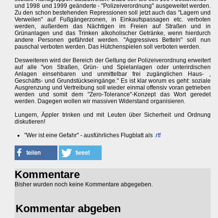
und 1998 und 1999 geänderte - "Polizeiverordnung" ausgeweitet werden.
Zu den schon bestehenden Repressionen soll jetzt auch das "Lagern und
Verweilen" auf Fußgängerzonen, in Einkaufspassagen etc. verboten
werden, außerdem das Nächtigen im Freien auf Straßen und in
Grünanlagen und das Trinken alkoholischer Getränke, wenn hierdurch
andere Personen gefährdet werden. "Aggressives Betteln" soll nun
pauschal verboten werden. Das Hütchenspielen soll verboten werden.
Desweiteren wird der Bereich der Geltung der Polizeiverordnung erweitert
auf alle "von Straßen, Grün- und Spielanlagen oder unterirdischen
Anlagen einsehbaren und unmittelbar frei zugänglichen Haus- ,
Geschäfts- und Grundstückseingänge." Es ist klar worum es geht: soziale
Ausgrenzung und Vertreibung soll wieder einmal offensiv voran getrieben
werden und somit dem "Zero-Tolerance"-Konzept das Wort geredet
werden. Dagegen wollen wir massiven Widerstand organisieren.
Lungern, Äppler trinken und mit Leuten über Sicherheit und Ordnung
diskutieren!
"Wer ist eine Gefahr" - ausführliches Flugblatt als
.rtf
Kommentare
Bisher wurden noch keine Kommentare abgegeben.
Kommentar abgeben