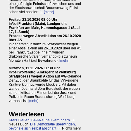
eine gefestigte Feindschaft zwischen uns und
der Staatsanwaltschaft Braunschweig Es ist
schon viel passiert: 1.
[mehr]
Freitag, 23.10.2026 08:00 Uhr
in/bei Frankfurt (Main), Landgericht
Frankfurt am Main, Hammelsgasse 1 (Saal
17, 1. Stock)
Prozess wegen Abseilaktion am 26.10.2020
über A5
In der ersten Instanz im Strafprozess wegen
einer Abseilaktion am 26.10.2020 über der A5
bei Frankfurt Zeppelinheim wurden
drakonische Strafen verhängt - bis zu neun
Monaten Haft (auf Bewährung).
[mehr]
Mittwoch, 11.11.2026 11:30 Uhr
in/bei Wolfsburg, Amtsgericht Wolfsburg
Strafprozess wegen Aktion auf VW-Gelände
Der Zug, der Braunkohle für das VW-eigene
Kraftwerk bringt, wurde blockiert. Mit dabei
war der Journalist Jörg Bergstedt, der wegen
seinen kritischen Filmen bei der Justiz und
Polizei in Raum Braunschweig/Wolfsburg
verhasst ist.
[mehr]
Weiterlesen
Kreis Gießen: B49-Neubau verhindern
++
Neues Buch:
Die Demokratie überwinden,
bevor sie sich selbst abschafft
++ Nichts mehr