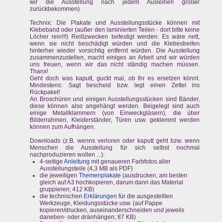
wir die Ausstellung nach jedem Ausleihen größer
zurückbekommen)
Technix: Die Plakate und Ausstellungsstücke können mit
Klebeband oder (außer den laminierten Teilen - dort bitte keine
Löcher rein!!!) Reißzwecken befestigt werden. Es wäre nett,
wenn sie nicht beschädigt würden und die Klebestreifen
hinterher wieder vorsichtig entfernt würden. Die Ausstellung
zusammenzustellen, macht einiges an Arbeit und wir würden
uns freuen, wenn wir das nicht ständig machen müssen.
Thanx!
Geht doch was kaputt, guckt mal, ob Ihr es ersetzen könnt.
Mindestens: Sagt bescheid bzw. legt einen Zettel ins
Rückpaket!
An Broschüren und einigen Ausstellungsstücken sind Bänder,
diese können also angehängt werden. Beigelegt sind auch
einige Metallklammern (von Einweckgläsern), die über
Bilderrahmen, Kleiderständer, Türen usw. geklemmt werden
können zum Aufhängen.
Downloads (z.B. wenns verloren oder kaputt geht bzw. wenn
Menschen die Ausstellung für sich selbst nochmal
nachproduzieren wollen ...):
4-seitige
Anleitung
mit genaueren Farbfotos aller
Ausstellungsteile (4,3 MB als PDF)
die jeweiligen
Themenplakate
(ausdrucken, am besten
gleich auf A3 hochkopieren, darum dann das Material
gruppieren; 412 KB)
die technischen
Erklärungen
für die ausgestellten
Werkzeuge, Kleidungsstücke usw. (auf Pappe
kopieren/drucken, auseinanderschneiden und jeweils
daneben- oder dränhängen; 87 KB)