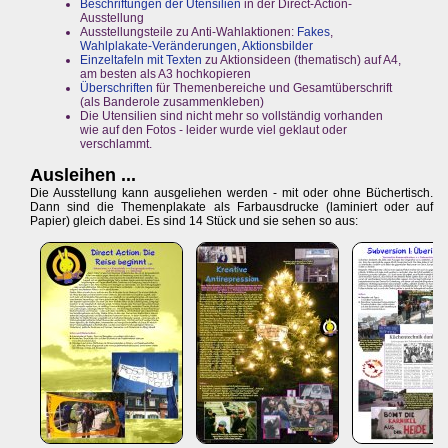
Beschriftungen der Utensilien
in der Direct-Action-
Ausstellung
Ausstellungsteile zu Anti-Wahlaktionen:
Fakes
,
Wahlplakate-Veränderungen
,
Aktionsbilder
Einzeltafeln mit Texten
zu Aktionsideen (thematisch) auf A4,
am besten als A3 hochkopieren
Überschriften
für Themenbereiche und Gesamtüberschrift
(als Banderole zusammenkleben)
Die Utensilien sind nicht mehr so vollständig vorhanden
wie auf den Fotos - leider wurde viel geklaut oder
verschlammt.
Ausleihen ...
Die Ausstellung kann ausgeliehen werden - mit oder ohne Büchertisch.
Dann sind die Themenplakate als Farbausdrucke (laminiert oder auf
Papier) gleich dabei. Es sind 14 Stück und sie sehen so aus: