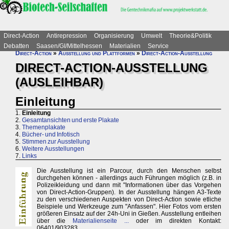
Direct-Action
Antirepression
Organisierung
Umwelt
Theorie&Politik
Debatten
Saasen/GI/Mittelhessen
Materialien
Service
Direct-Action
»
Ausstellung und Plattformen
»
Direct-Action-Ausstellung
DIRECT-ACTION-AUSSTELLUNG
(AUSLEIHBAR)
Einleitung
1.
Einleitung
2.
Gesamtansichten und erste Plakate
3.
Themenplakate
4.
Bücher- und Infotisch
5.
Stimmen zur Ausstellung
6.
Weitere Ausstellungen
7.
Links
Die Ausstellung ist ein Parcour, durch den Menschen selbst
durchgehen können - allerdings auch Führungen möglich (z.B. in
Polizeikleidung und dann mit "Informationen über das Vorgehen
von Direct-Action-Gruppen). In der Ausstellung hängen A3-Texte
zu den verschiedenen Auspekten von Direct-Action sowie etliche
Beispiele und Werkzeuge zum "Anfassen". Hier Fotos vom ersten
größeren Einsatz auf der 24h-Uni in Gießen. Ausstellung entleihen
über die
Materialienseite ...
oder im direkten Kontakt:
06401/903283.