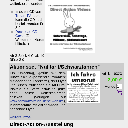
weiterkopiert werden.
Infos zur CD von
Trojan-TV
- dort
kann die CD auch
bestellt werden für
3 €
Download CD-
Cover
(für
Weiterproduzieren
hilfreich)
Ab 3 Stück 4 €, ab 10
Stück 3 €.
Aktionsset "Nulltarif/Schwarzfahren"
Ein Umschlag, gefüllt mit dem
Art.-Nr.: 0323
Hinweisschild (passend auswählen:
2,00 €
Mit oder ohne Fahrkarte), drei Flyer
und einen Aufkleber für 60-Euro-
Menge
Plakate als Startausstattung (bitte
dann selbst weiterkopieren/-
drucken (Vorlagen auf
www.schwarzstrafen.siehe.website
),
Infobroschüre mit Aktionsideen und
passende Flyer.
weitere Infos
Direct-Action-Ausstellung