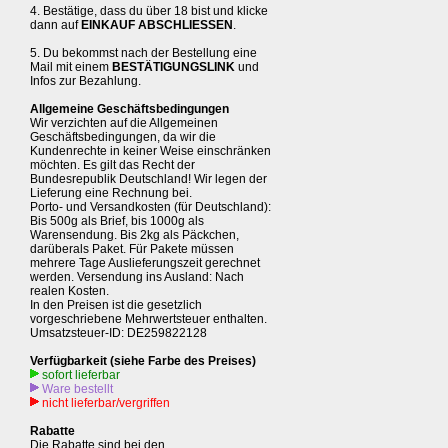
4. Bestätige, dass du über 18 bist und klicke
dann auf
EINKAUF ABSCHLIESSEN
.
5. Du bekommst nach der Bestellung eine
Mail mit einem
BESTÄTIGUNGSLINK
und
Infos zur Bezahlung.
Allgemeine Geschäftsbedingungen
Wir verzichten auf die Allgemeinen
Geschäftsbedingungen, da wir die
Kundenrechte in keiner Weise einschränken
möchten. Es gilt das Recht der
Bundesrepublik Deutschland! Wir legen der
Lieferung eine Rechnung bei.
Porto- und Versandkosten (für Deutschland):
Bis 500g als Brief, bis 1000g als
Warensendung. Bis 2kg als Päckchen,
darüberals Paket. Für Pakete müssen
mehrere Tage Auslieferungszeit gerechnet
werden. Versendung ins Ausland: Nach
realen Kosten.
In den Preisen ist die gesetzlich
vorgeschriebene Mehrwertsteuer enthalten.
Umsatzsteuer-ID: DE259822128
Verfügbarkeit (siehe Farbe des Preises)
sofort lieferbar
Ware bestellt
nicht lieferbar/vergriffen
Rabatte
Die Rabatte sind bei den