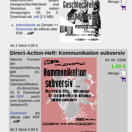
Aktionsformen gegen
Menge
Zweigeschlechtlichkeit und
Sexismus, mit vielen
Anregungen. A5, 24 S.
Download als
.pdf
(2.5 MB)
Internetseite
zu Gender ++
Download
als eBook oder
PDF ...
adP
Ab 3 Stück 0,80 €.
Direct-Action-Heft: Kommunikation subversiv
Welche Formen
Art.-Nr.: 0308
der
1,00 €
Gesprächsführung
gibt es:
Menge
Provozieren,
Verwirren,
Überidentifikation
... A5-Broschüre,
16 S. Download
als
PDF ...
(auch
zum Kopieren und
Verteilen!!!)
Download
als
eBook oder PDF
...
adP
Ab 3 Stück 0,80 €.