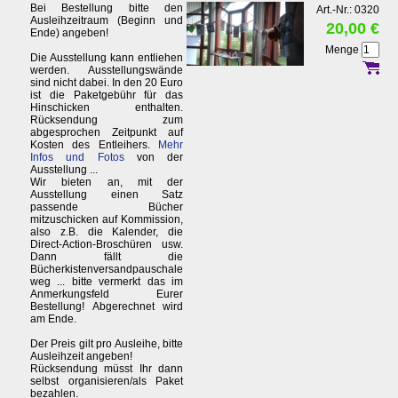
Bei Bestellung bitte den
Art.-Nr.: 0320
Ausleihzeitraum (Beginn und
20,00 €
Ende) angeben!
Menge
Die Ausstellung kann entliehen
werden. Ausstellungswände
sind nicht dabei. In den 20 Euro
ist die Paketgebühr für das
Hinschicken enthalten.
Rücksendung zum
abgesprochen Zeitpunkt auf
Kosten des Entleihers.
Mehr
Infos und Fotos
von der
Ausstellung ...
Wir bieten an, mit der
Ausstellung einen Satz
passende Bücher
mitzuschicken auf Kommission,
also z.B. die Kalender, die
Direct-Action-Broschüren usw.
Dann fällt die
Bücherkistenversandpauschale
weg ... bitte vermerkt das im
Anmerkungsfeld Eurer
Bestellung! Abgerechnet wird
am Ende.
Der Preis gilt pro Ausleihe, bitte
Ausleihzeit angeben!
Rücksendung müsst Ihr dann
selbst organisieren/als Paket
bezahlen.