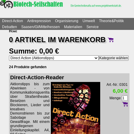
Direct-Action
Antirepression
Organisierung
Umwelt
Theorie&Politik
Debatten
Saasen/GI/Mittelhessen
Materialien
Service
Home
0 ARTIKEL IM
WARENKORB
Summe: 0,00 €
24 Produkte gefunden
Direct-Action-Reader
Aktionstipps bis zum
Art.-Nr.: 0301
Abwinken - von
6,00 €
Kommunikationsguerilla
über Straßentheater,
Menge
Besetzen und
Blockieren, Lieder und
kreatives
Demonstrieren bis zur
Sabotage und
Gewaltfrage. Mit einem
grundlegenen
Einleitungskapitel. A4,