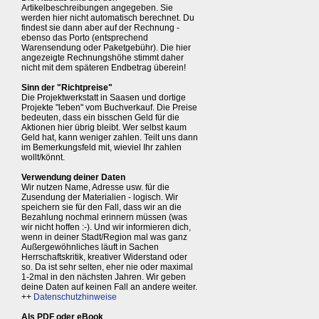
Artikelbeschreibungen angegeben. Sie
werden hier nicht automatisch berechnet. Du
findest sie dann aber auf der Rechnung -
ebenso das Porto (entsprechend
Warensendung oder Paketgebühr). Die hier
angezeigte Rechnungshöhe stimmt daher
nicht mit dem späteren Endbetrag überein!
Sinn der "Richtpreise"
Die Projektwerkstatt in Saasen und dortige
Projekte "leben" vom Buchverkauf. Die Preise
bedeuten, dass ein bisschen Geld für die
Aktionen hier übrig bleibt. Wer selbst kaum
Geld hat, kann weniger zahlen. Teilt uns dann
im Bemerkungsfeld mit, wieviel Ihr zahlen
wollt/könnt.
Verwendung deiner Daten
Wir nutzen Name, Adresse usw. für die
Zusendung der Materialien - logisch. Wir
speichern sie für den Fall, dass wir an die
Bezahlung nochmal erinnern müssen (was
wir nicht hoffen :-). Und wir informieren dich,
wenn in deiner Stadt/Region mal was ganz
Außergewöhnliches läuft in Sachen
Herrschaftskritik, kreativer Widerstand oder
so. Da ist sehr selten, eher nie oder maximal
1-2mal in den nächsten Jahren. Wir geben
deine Daten auf keinen Fall an andere weiter.
++
Datenschutzhinweise
Als PDF oder eBook