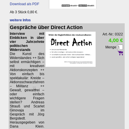
Download als PDF
Ab 3 Stück 0,80 €.
weitere Infos
Gespräche über Direct Action
Interview mit
Art.-Nr.: 0322
Einblicken in über
4,00 €
vier Jahrzehnte
politischen
Menge
Widerstands
Die Kunst des
Widerstandes ++ Sich
selbst ermächtigen –
mit kreativen
Aktionskonzepten ++
Von einfach bis
spektakulär: Kreide –
Aktionsschwarzfahren
– Militanz … ++
Gewalt, gewaltfrei –
oder einfach
wichtigere Fragen
stellen? Andreas
Strauß und Scarlet
Ginovaja im
Gespräch mit Jörg
Bergstedt.
Herausgegeben von
Dana Klein.