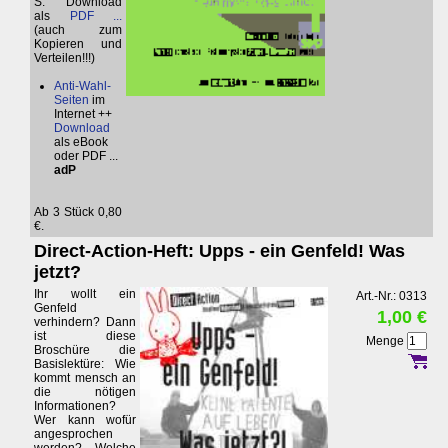
S. Download
als
PDF ...
(auch zum
Kopieren und
Verteilen!!!)
Anti-Wahl-
Seiten
im
Internet ++
Download
als eBook
oder PDF ...
adP
Ab 3 Stück 0,80
€.
Direct-Action-Heft: Upps - ein Genfeld! Was
jetzt?
Ihr wollt ein
Art.-Nr.: 0313
Genfeld
1,00 €
verhindern? Dann
ist diese
Menge
Broschüre die
Basislektüre: Wie
kommt mensch an
die nötigen
Informationen?
Wer kann wofür
angesprochen