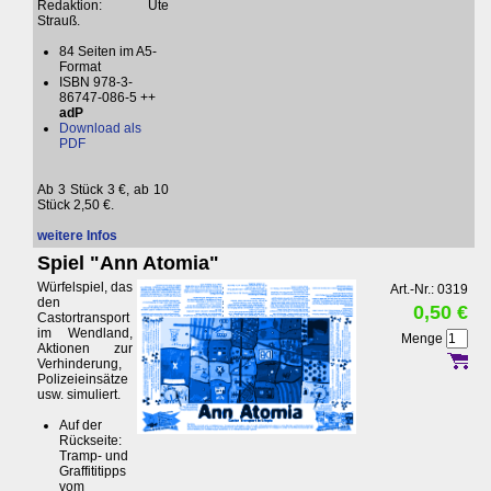
Redaktion: Ute
Strauß.
84 Seiten im A5-
Format
ISBN 978-3-
86747-086-5 ++
adP
Download als
PDF
Ab 3 Stück 3 €, ab 10
Stück 2,50 €.
weitere Infos
Spiel "Ann Atomia"
Würfelspiel, das
Art.-Nr.: 0319
den
0,50 €
Castortransport
im Wendland,
Menge
Aktionen zur
Verhinderung,
Polizeieinsätze
usw. simuliert.
Auf der
Rückseite:
Tramp- und
Graffititipps
vom