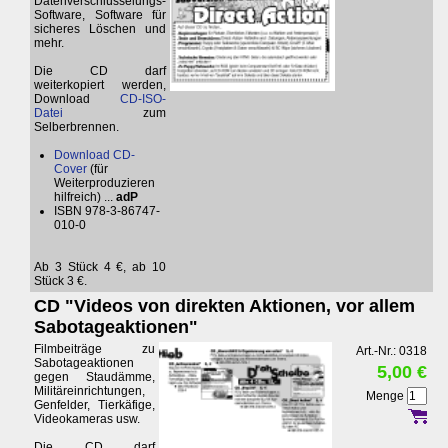
Datenverschlüsselungs-
Software, Software für
sicheres Löschen und
mehr.
Die CD darf
weiterkopiert werden,
Download
CD-ISO-
Datei
zum
Selberbrennen.
Download CD-
Cover
(für
Weiterproduzieren
hilfreich) ...
adP
ISBN 978-3-86747-
010-0
Ab 3 Stück 4 €, ab 10
Stück 3 €.
CD "Videos von direkten Aktionen, vor allem
Sabotageaktionen"
Filmbeiträge zu
Art.-Nr.: 0318
Sabotageaktionen
5,00 €
gegen Staudämme,
Militäreinrichtungen,
Menge
Genfelder, Tierkäfige,
Videokameras usw.
Die CD darf