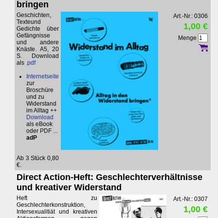
bringen
Geschichten,
Art.-Nr.: 0306
Texteund
1,00 €
Gedichte über
Gefängnisse
Menge
und andere
Knäste. A5, 20
S. Download
als
.pdf
Internetseite
zur
Broschüre
und zu
Widerstand
im Alltag ++
Download
als eBook
oder PDF ...
adP
Ab 3 Stück 0,80
€.
Direct Action-Heft: Geschlechterverhältnisse
und kreativer Widerstand
Heft zu
Art.-Nr.: 0307
Geschlechterkonstruktion,
1,00 €
Intersexualitiät und kreativen