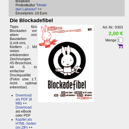
kreativen
Protestkutlur "
Hinter
den Laboren
" ++
Einzelpreis: 10 Euro
Die Blockadefibel
Tipps fürs
Art.-Nr.: 0303
Blockaden vor
2,00 €
allem von
Baustellen
Menge
(Lock-ons,
Klettern ...). Mit
vielen
erklärenden
Zeichnungen.
A5-Broschüre,
44 S. in
einfacher
Druckqualität
(Fotos usw. z.T.
nicht optimal
erkennbar).
Download
als PDF (8
MB)
++
Download
als eBook
oder PDF
Kapitel als
HTML-Seiten
(im ZIP)
++