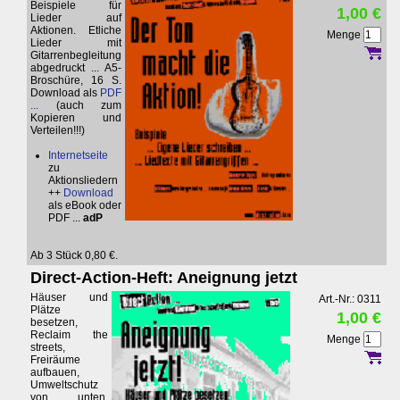
Beispiele für
1,00 €
Lieder auf
Aktionen. Etliche
Menge
Lieder mit
Gitarrenbegleitung
abgedruckt ... A5-
Broschüre, 16 S.
Download als
PDF
...
(auch zum
Kopieren und
Verteilen!!!)
Internetseite
zu
Aktionsliedern
++
Download
als eBook oder
PDF ...
adP
Ab 3 Stück 0,80 €.
Direct-Action-Heft: Aneignung jetzt
Häuser und
Art.-Nr.: 0311
Plätze
1,00 €
besetzen,
Reclaim the
Menge
streets,
Freiräume
aufbauen,
Umweltschutz
von unten,