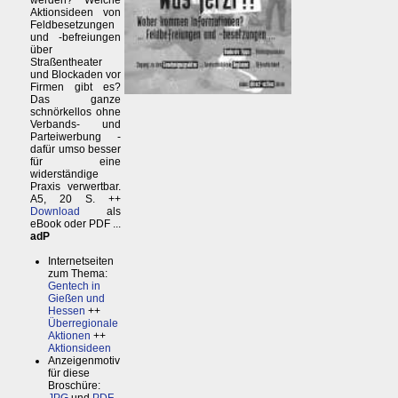
werden? Welche
Aktionsideen von
Feldbesetzungen
und -befreiungen
über
Straßentheater
und Blockaden vor
Firmen gibt es?
Das ganze
schnörkellos ohne
Verbands- und
Parteiwerbung -
dafür umso besser
für eine
widerständige
Praxis verwertbar.
A5, 20 S. ++
Download
als
eBook oder PDF ...
adP
Internetseiten
zum Thema:
Gentech in
Gießen und
Hessen
++
Überregionale
Aktionen
++
Aktionsideen
Anzeigenmotiv
für diese
Broschüre: