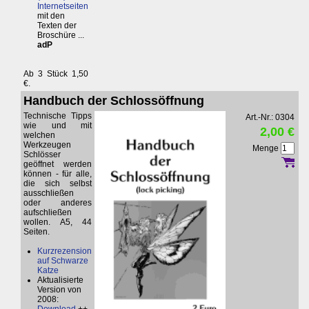
Internetseiten
mit den
Texten der
Broschüre ...
adP
Ab 3 Stück 1,50
€.
Handbuch der Schlossöffnung
Technische Tipps
Art.-Nr.: 0304
wie und mit
2,00 €
welchen
Werkzeugen
Menge
Schlösser
geöffnet werden
können - für alle,
die sich selbst
ausschließen
oder anderes
aufschließen
wollen. A5, 44
Seiten.
Kurzrezension
auf Schwarze
Katze
Aktualisierte
Version von
2008: