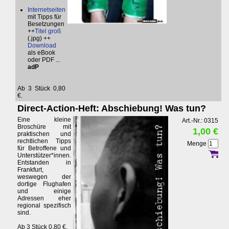
Internetseiten
mit Tipps für
Besetzungen
++
Titel groß
(.jpg) ++
Download
als eBook
oder PDF ...
adP
Ab 3 Stück 0,80
€.
Direct-Action-Heft: Abschiebung! Was tun?
Eine kleine
Art.-Nr.: 0315
Broschüre mit
1,00 €
praktischen und
rechtlichen Tipps
Menge
für Betroffene und
Unterstützer*innen.
Entstanden in
Frankfurt,
weswegen der
dortige Flughafen
und einige
Adressen eher
regional spezifisch
sind.
Ab 3 Stück 0,80 €.