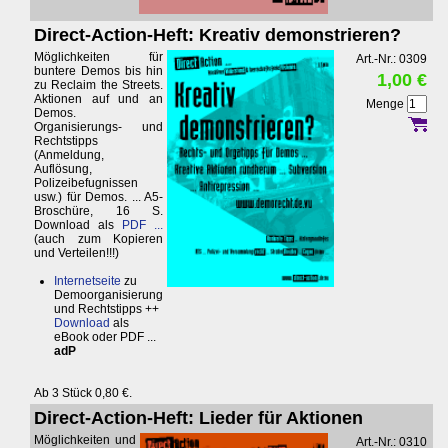
Direct-Action-Heft: Kreativ demonstrieren?
Möglichkeiten für
Art.-Nr.: 0309
buntere Demos bis hin
1,00 €
zu Reclaim the Streets.
Aktionen auf und an
Menge
Demos.
Organisierungs- und
Rechtstipps
(Anmeldung,
Auflösung,
Polizeibefugnissen
usw.) für Demos. ... A5-
Broschüre, 16 S.
Download als
PDF ...
(auch zum Kopieren
und Verteilen!!!)
Internetseite
zu
Demoorganisierung
und Rechtstipps ++
Download
als
eBook oder PDF ...
adP
Ab 3 Stück 0,80 €.
Direct-Action-Heft: Lieder für Aktionen
Möglichkeiten und
Art.-Nr.: 0310