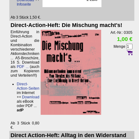
Download
++
Infoseite
Ab 3 Stück 1,50 €.
Direct-Action-Heft: Die Mischung macht's!
Einführung in
Art.-Nr.: 0305
Direct-Action
1,00 €
und die
Kombination
Menge
verschiedener
Aktionstechniken
... A5-Broschüre,
16 S. Download
als
PDF ...
(auch
zum Kopieren
und Verteilen!!!)
Direct-
Action-Seiten
im Internet
++
Download
als eBook
oder PDF ...
adP
Ab 3 Stück 0,80
€.
Direct Action-Heft: Alltag in den Widerstand