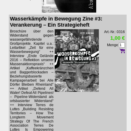
Wasserkämpfe in Bewegung Zine #3:
Verankerung – Ein Strategieheft
Broschüre über den
Art.-Nr.: 0316
Widerstand gegen
1,00 €
wassergefährdende
Großprojekte. Kapitel u.a.:
Menge
Leitartikel „Zeit für eine
Wasserbewegung“ ++
Interview „Ende Gelände
2016 – Reflektion unserer
Massenaktionspraxis“ ++
Artikel „Kaffeekränzchen
und Baggerblockaden –
Beziehungsbasierte
Kampagenarbeit bei Alle
Dörfer Bleiben Rheinland“
++ Artikel „Defend All
Water! Defeat All Pipelines!
– Pipeline-Widerstand als
ortsbasierter Widerstand“
++ Interview Terres de
Luttes „Building Resisting
Territories – How The
Longterm Movement
Strategy Of The French
Association Terres De
Luttes Is Empowering