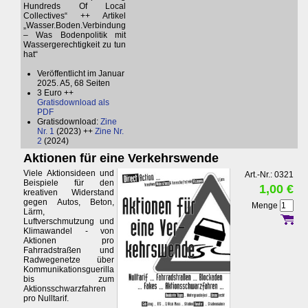
Hundreds Of Local
Collectives“ ++ Artikel
„Wasser.Boden.Verbindung
– Was Bodenpolitik mit
Wassergerechtigkeit zu tun
hat“
Veröffentlicht im Januar
2025. A5, 68 Seiten
3 Euro ++
Gratisdownload als
PDF
Gratisdownload:
Zine
Nr. 1
(2023) ++
Zine Nr.
2
(2024)
Aktionen für eine Verkehrswende
Viele Aktionsideen und
Art.-Nr.: 0321
Beispiele für den
1,00 €
kreativen Widerstand
gegen Autos, Beton,
Menge
Lärm,
Luftverschmutzung und
Klimawandel - von
Aktionen pro
Fahrradstraßen und
Radwegenetze über
Kommunikationsguerilla
bis zum
Aktionsschwarzfahren
pro Nulltarif.