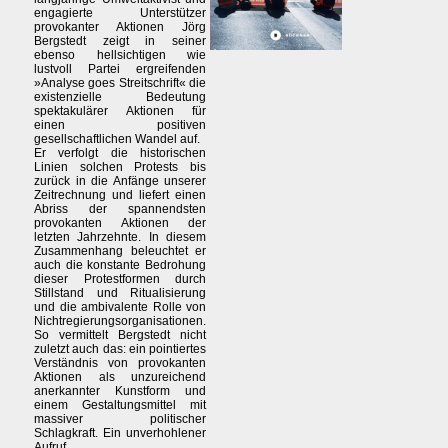
engagierte Unterstützer
provokanter Aktionen Jörg
Bergstedt zeigt in seiner
ebenso hellsichtigen wie
lustvoll Partei ergreifenden
»Analyse goes Streitschrift« die
existenzielle Bedeutung
spektakulärer Aktionen für
einen positiven
gesellschaftlichen Wandel auf.
Er verfolgt die historischen
Linien solchen Protests bis
zurück in die Anfänge unserer
Zeitrechnung und liefert einen
Abriss der spannendsten
provokanten Aktionen der
letzten Jahrzehnte. In diesem
Zusammenhang beleuchtet er
auch die konstante Bedrohung
dieser Protestformen durch
Stillstand und Ritualisierung
und die ambivalente Rolle von
Nichtregierungsorganisationen.
So vermittelt Bergstedt nicht
zuletzt auch das: ein pointiertes
Verständnis von provokanten
Aktionen als unzureichend
anerkannter Kunstform und
einem Gestaltungsmittel mit
massiver politischer
Schlagkraft. Ein unverhohlener
Aufruf.