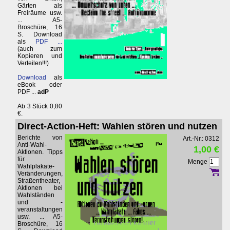
Gärten als
Freiräume usw.
... A5-
Broschüre, 16
S. Download
als
PDF ...
(auch zum
Kopieren und
Verteilen!!!)
Download
als
eBook oder
PDF ...
adP
Ab 3 Stück 0,80
€.
Direct-Action-Heft: Wahlen stören und nutzen
Berichte von
Art.-Nr.: 0312
Anti-Wahl-
1,00 €
Aktionen. Tipps
für
Menge
Wahlplakate-
Veränderungen,
Straßentheater,
Aktionen bei
Wahlständen
und -
veranstaltungen
usw. ... A5-
Broschüre, 16