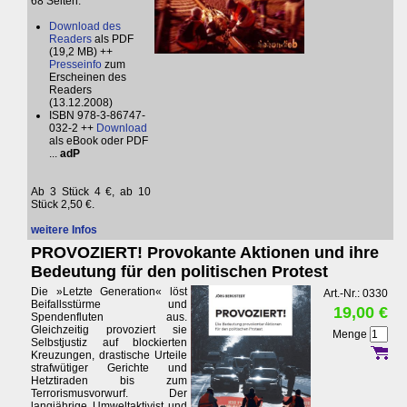
68 Seiten.
Download des
Readers
als PDF
(19,2 MB) ++
Presseinfo
zum
Erscheinen des
Readers
(13.12.2008)
ISBN 978-3-86747-
032-2 ++
Download
als eBook oder PDF
...
adP
Ab 3 Stück 4 €, ab 10
Stück 2,50 €.
weitere Infos
PROVOZIERT! Provokante Aktionen und ihre
Bedeutung für den politischen Protest
Die »Letzte Generation« löst
Art.-Nr.: 0330
Beifallsstürme und
19,00 €
Spendenfluten aus.
Gleichzeitig provoziert sie
Menge
Selbstjustiz auf blockierten
Kreuzungen, drastische Urteile
strafwütiger Gerichte und
Hetztiraden bis zum
Terrorismusvorwurf. Der
langjährige Umweltaktivist und