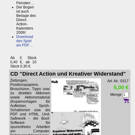
Feinsten ...
Der Bogen
ist auch
Beilage des
Direct-
Action-
Kalenders
2006!
Download
des Spiel
als PDF ...
Ab 3. Stück
0,40 €, ab 10
Stück 0,30 €.
CD "Direct Action und Kreativer Widerstand"
Zeitungen,
Art.-Nr.: 0317
Positionspapiere,
5,00 €
Broschüren, Tipps usw.
zu direkten Aktionen
Menge
sowie Aktionsmaterial
(Kopiervorlagen für
Aufkleber, Sprüh-
Schablonen usw. als
PDF und HTML. Und:
Safework - die Boot-
Software für
spurenfreies Arbeiten
am Computer.