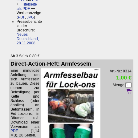
JPG
und
PDF
++
Titelseite
als PDF
++
Werbeanzeige
(
PDF
,
JPG
)
Presseberichte
zu der
Broschüre:
Neues
Deutschland,
28.11.2008
Ab 3 Stück 0,80 €.
Direct-Action-Heft: Armfesseln
Eine minutiöse
Art.-Nr.: 0314
Anleitung, um
1,00 €
sich Armfesseln
zu bauen. Diese
Menge
dienen zur
Befestigung per
Kette und
Schloss (oder
ähnlich) an
Betonfässern, in
Erd-Lockons, in
Bäumen u.ä.
Download einer
Vorversion als
PDF ...
(1,14
MB). 28 Seiten.