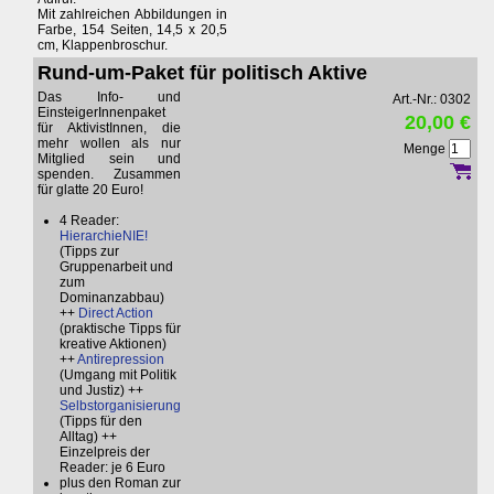
Mit zahlreichen Abbildungen in
Farbe, 154 Seiten, 14,5 x 20,5
cm, Klappenbroschur.
Rund-um-Paket für politisch Aktive
Das Info- und
Art.-Nr.: 0302
EinsteigerInnenpaket
20,00 €
für AktivistInnen, die
mehr wollen als nur
Menge
Mitglied sein und
spenden. Zusammen
für glatte 20 Euro!
4 Reader:
HierarchieNIE!
(Tipps zur
Gruppenarbeit und
zum
Dominanzabbau)
++
Direct Action
(praktische Tipps für
kreative Aktionen)
++
Antirepression
(Umgang mit Politik
und Justiz) ++
Selbstorganisierung
(Tipps für den
Alltag) ++
Einzelpreis der
Reader: je 6 Euro
plus den Roman zur