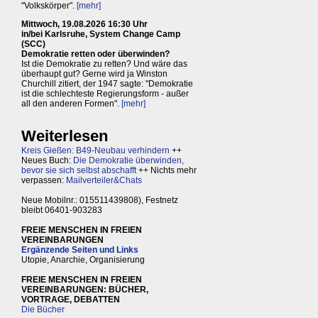
"Volkskörper".
[mehr]
Mittwoch, 19.08.2026 16:30 Uhr
in/bei Karlsruhe, System Change Camp
(SCC)
Demokratie retten oder überwinden?
Ist die Demokratie zu retten? Und wäre das
überhaupt gut? Gerne wird ja Winston
Churchill zitiert, der 1947 sagte: "Demokratie
ist die schlechteste Regierungsform - außer
all den anderen Formen".
[mehr]
Weiterlesen
Kreis Gießen: B49-Neubau verhindern
++
Neues Buch:
Die Demokratie überwinden,
bevor sie sich selbst abschafft
++ Nichts mehr
verpassen:
Mailverteiler&Chats
Neue Mobilnr.: 015511439808), Festnetz
bleibt 06401-903283
FREIE MENSCHEN IN FREIEN
VEREINBARUNGEN
Ergänzende Seiten und Links
Utopie, Anarchie, Organisierung
FREIE MENSCHEN IN FREIEN
VEREINBARUNGEN: BÜCHER,
VORTRAGE, DEBATTEN
Die Bücher