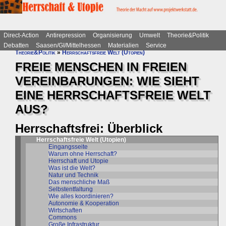
Direct-Action
Antirepression
Organisierung
Umwelt
Theorie&Politik
Debatten
Saasen/GI/Mittelhessen
Materialien
Service
Theorie&Politik
»
Herrschaftsfreie Welt (Utopien)
FREIE MENSCHEN IN FREIEN
VEREINBARUNGEN: WIE SIEHT
EINE HERRSCHAFTSFREIE WELT
AUS?
Herrschaftsfrei: Überblick
Herrschaftsfreie Welt (Utopien)
Eingangsseite
Warum ohne Herrschaft?
Herrschaft und Utopie
Was ist die Welt?
Natur und Technik
Das menschliche Maß
Selbstentfaltung
Wie alles koordinieren?
Autonomie & Kooperation
Wirtschaften
Commons
Große Infrastruktur