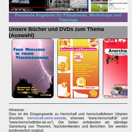
Passende Angebote für Filmabende, Workshops und
Trainings
Unsere Bücher und DVDs zum Thema
(Auswahl)
Hinweise:
Dies ist die Eingangsseite zu Herrschaft und herrschaftsfreien Utopien
(Kurzlink:
herrschaft.siehe.website
, ehemals "www.herrschaft.tk" und
"www.herrschaftsfrei.de.vu"). Die Seiten entstanden als ständige
Sammlung von Theorien, Nachdenktexten und Berichten. Sie werden
kontinuierlich ergänzt.