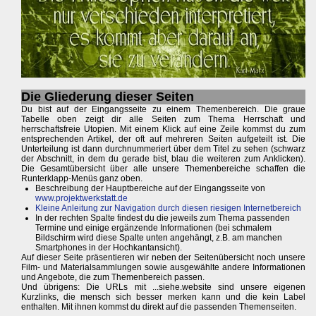
Die Gliederung dieser Seiten
Du bist auf der Eingangsseite zu einem Themenbereich. Die graue
Tabelle oben zeigt dir alle Seiten zum Thema Herrschaft und
herrschaftsfreie Utopien. Mit einem Klick auf eine Zeile kommst du zum
entsprechenden Artikel, der oft auf mehreren Seiten aufgeteilt ist. Die
Unterteilung ist dann durchnummeriert über dem Titel zu sehen (schwarz
der Abschnitt, in dem du gerade bist, blau die weiteren zum Anklicken).
Die Gesamtübersicht über alle unsere Themenbereiche schaffen die
Runterklapp-Menüs ganz oben.
Beschreibung der Hauptbereiche auf der Eingangsseite von
www.projektwerkstatt.de
Kleine Anleitung zur Navigation durch diesen riesigen Internetbereich
In der rechten Spalte findest du die jeweils zum Thema passenden
Termine und einige ergänzende Informationen (bei schmalem
Bildschirm wird diese Spalte unten angehängt, z.B. am manchen
Smartphones in der Hochkantansicht).
Auf dieser Seite präsentieren wir neben der Seitenübersicht noch unsere
Film- und Materialsammlungen sowie ausgewählte andere Informationen
und Angebote, die zum Themenbereich passen.
Und übrigens: Die URLs mit ...siehe.website sind unsere eigenen
Kurzlinks, die mensch sich besser merken kann und die kein Label
enthalten. Mit ihnen kommst du direkt auf die passenden Themenseiten.