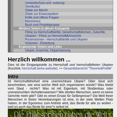
Umweltschutz und -nutzung
Streitkultur
Zitate zur Macht
Zitate zur Emanzipation
Kritik und offene Fragen
Marxismus
Buch und Projektgruppe
Weitere Seiten in dieser Kategorie
Filme zu Herrschaftskritik, Gesellschaftsformen, Zukünfte,
Utopien - Filme zu Herrschaft&Anarchie
Rezensionen - Herrschaftskritik und Utopien
Visionen - Einleitung
Ergänzende Seiten und Links
Utopie, Anarchie, Organisierung
Herzlich willkommen ...
Dies ist die Eingangsseite zu Herrschaft und herrschaftsfreien Utopien
(Kurzlink:
herrschaft.siehe.website
). ++
Gesamtübersicht "Theorie&Politik"
Intro
Ist Herrschaftsfreiheit eine unerreichbare Utopie? Oder lässt sich
beschreiben, wie eine solche Welt sich organisieren würde? Was bleibt
vom Staat - nichts? Was ist mit Eigentum, mit Straßenbau oder
unerwünschten Verhaltensweisen? Wie streiten Menschen, wenn es keine
Gerichte mehr gibt? Gibt es einen Ersatz für Gefängnisse? Die Welt freier
Menschen in freien Vereinbarungen ist eine, in der viele Welten Platz
haben, in der Egoismus zum Antrieb wird, das Beste für alle zu wollen -
weil es auch das Beste für eine*n selbst ist.