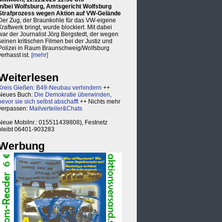
in/bei Wolfsburg, Amtsgericht Wolfsburg
Strafprozess wegen Aktion auf VW-Gelände
Der Zug, der Braunkohle für das VW-eigene
Kraftwerk bringt, wurde blockiert. Mit dabei
war der Journalist Jörg Bergstedt, der wegen
seinen kritischen Filmen bei der Justiz und
Polizei in Raum Braunschweig/Wolfsburg
verhasst ist.
[mehr]
Weiterlesen
Kreis Gießen: B49-Neubau verhindern
++
Neues Buch:
Die Demokratie überwinden,
bevor sie sich selbst abschafft
++ Nichts mehr
verpassen:
Mailverteiler&Chats
Neue Mobilnr.: 015511439808), Festnetz
bleibt 06401-903283
Werbung