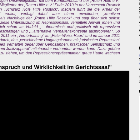
en Unstimmigkeiten mit dem Bundesvorstand der „Roten Hilfe e.V.“
itglieder der „Roten Hilfe e.V.“ Ende 2010 in der Hansestadt Rostock
Schwarz Rote Hilfe Rostock“. Insofern führt sie die Arbeit der
 weiter, verfolgt dabei aber einen erweiterten, „kreativen
h als Nachfolge der „Roten Hilfe Rostock“ und sagt über sich selbst:
anzielle Unterstützung im Repressionsfall, vermitteln Anwält_innen und
ch schon im Vorfeld „... theoretisch und praktisch mit repressiven
chäftigen und „...alternative Verhaltenskonzepte ausprobieren“. So
 2011 ein „Verhörtraining“ im „Peter-Weiss-Haus“ und im Januar 2011
 durch, das „verschiedene Umgangsformen mit juristischer Repression“
sches Verhalten gegenüber GenossInnen, praktischer Selbstschutz und
em Justizapparat“ miteinander verbunden werden kann. Dazu gehöre
ose zu ziehen, um den Repressionsrepräsentanten graue Haare wachsen
nspruch und Wirklichkeit im Gerichtssaal"