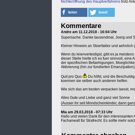
Nichteröffnung des Hauptverfahrens
trotz An
Kommentare
Andre am 11.12.2018 - 16:04 Uhr
Supersache. Danke tausendmal, Joerg und S
Kleiner Hinweis an Stoerfaktor und aehnlich
Wenn du leienverteidigst, gibt es ja meistens
dieser Stelle hielte ich es fuer sinnvoll, ei
der spezifischen Befaehigungen, Moeglichke
Aktivierung (hin zur fundierten Emanzipation)
Quit pro Quo
Du hilfst, und die Beschuldig
koennen sie selber auch anderen helfen.
Wie sich das am besten verpacken laesst, mo
Alles Gute und Liebe und ganz viel Sonne
(Ausser ihr seit Mondscheinkinder, dann ganz
Mia am 29.03.2018 - 07:33 Uhr
Hallo und vielen Dank für den interessanten A
Fachanwalt für Strafrecht. Es sollte mehr sol