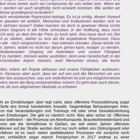
tion muss immer auch ein Lernprozess für uns selber sein. Wenn wir
, werden wir auch langfristig nicht vorwärts kommen. Wie wollen wir
ältnisse grundlegend verändern?
sich verstärkende Repression beklagt. Es ist ja richtig, diesen Vorwurf
 glauben wir wirklich, Menschen und Institutionen würden sich so
n nehmen lassen? Dabei machen sie doch in gewisser Weise nichts
ischen Gegners in die Höhe schrauben, in der Hoffnung, dass noch
icht wird, an dem ihm der Preis zu hoch wird. Also muss doch ein Ziel
it zu stärken, stärker zu sein als die angebotene Repression. Dazu
ch alle - mich eingeschlossen – hart arbeiten müssten. Daran würde ich
zten Jahren, wobei es nicht nur darum gehen kann, mutiger zu werden.
bstbewussten Umgang mit Autoritäten und unsere Fähigkeit
d zu handeln, müssen weiter ausbilden, denn eine Gesellschaft, in der
errschenden ärgern müssen, setzt Menschen voraus, die keine
rden, indem wir Ängste abbauen und unsere Fähigkeiten ausbauen,
ten. Genauso aber auch, dass wir auf uns und die Menschen um uns
ber das austauschen, was uns widerfahren ist und uns möglicherweise
ert, bevor der Berg unüberwindbar scheint. Es geht aber auch darum,
hne sie zum allgemeinen Maßstab zu erheben.
ahl an Einstellungen aber legt nahe, dass offensive Prozessführung sogar
Seite des formal handelnden Anwalts. Gegenteilige Behauptungen links-
chon mal Veranstaltungen und Trainings mit oder ohne Gewaltandrohung
schen Erhebungen. Die gibt es nämlich nicht. Was aber sicher ist: Offensive
nsiv befördern - die Prozesse um Atomtransporte, Braunkohlewiderstand und
nso wie die Verhältnisse in Gießen, wo seit vielen Jahren offensive
taktionen auf der Straße werden dort nur noch selten von Ordnungsamt oder
erfahren ist es nach vielen spektakulären Prozessen mit zunächst noch
ngen, schließlich sogar manch Freisprüchen in 2017 erstmal zu einer