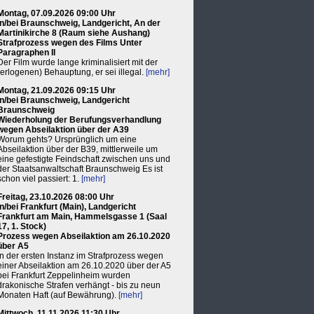
Montag, 07.09.2026 09:00 Uhr
in/bei Braunschweig, Landgericht, An der
Martinikirche 8 (Raum siehe Aushang)
Strafprozess wegen des Films Unter
Paragraphen II
Der Film wurde lange kriminalisiert mit der
(erlogenen) Behauptung, er sei illegal.
[mehr]
Montag, 21.09.2026 09:15 Uhr
in/bei Braunschweig, Landgericht
Braunschweig
Wiederholung der Berufungsverhandlung
wegen Abseilaktion über der A39
Worum gehts? Ursprünglich um eine
Abseilaktion über der B39, mittlerweile um
eine gefestigte Feindschaft zwischen uns und
der Staatsanwaltschaft Braunschweig Es ist
schon viel passiert: 1.
[mehr]
Freitag, 23.10.2026 08:00 Uhr
in/bei Frankfurt (Main), Landgericht
Frankfurt am Main, Hammelsgasse 1 (Saal
17, 1. Stock)
Prozess wegen Abseilaktion am 26.10.2020
über A5
In der ersten Instanz im Strafprozess wegen
einer Abseilaktion am 26.10.2020 über der A5
bei Frankfurt Zeppelinheim wurden
drakonische Strafen verhängt - bis zu neun
Monaten Haft (auf Bewährung).
[mehr]
Mittwoch, 11.11.2026 11:30 Uhr