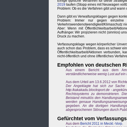
Einige typische Verfahren für diese Strate
2019
laufen (Stopp eines mit Neuwagen voll
Problem: Ob es die Verfahren gibt und wann d
Dann gibt es Verwaltungsklagen gegen konkr
Problem: Immer nur gegen einzelne V
Verkehrswendenotwendigkeit/Klimaschutz nic
Aber: Wenn mit Öffentlichkeitsarbeit/Akt
Aufhänger. Wir projizieren nicht (sinnlos) un
Druck zu machen.
Verfassungsklage wegen körperlicher Unverse
auch schon das Problem, dass es schwer einsc
Öffentlichkeitsarbeit/Aktionen verbunden, 
nicht-öffentlich und ohne öffentliches Verfah
Empfohlen von deutschen Ri
Aus einem Bericht aus dem Amt
verständlicherweise wenig Lust auf ein 
Aus dem Urteil am 13.6.2012 von Richt
Der Angeklagte hat sich zur Sache n
http:/kakakadu.blocksport.de - angekün
Rechtssystems zu demonstrieren. Di
Beistand minutiös den Handlungsanweis
werden genaue Handlungsanweisungen
gegeben. An die dortigen Handlungsw
abgesprochenen Störungen durch Publi
Gefürchtet vom Verfassungs
Aus dem
Bericht 2011 in Meckl.-Vorp.