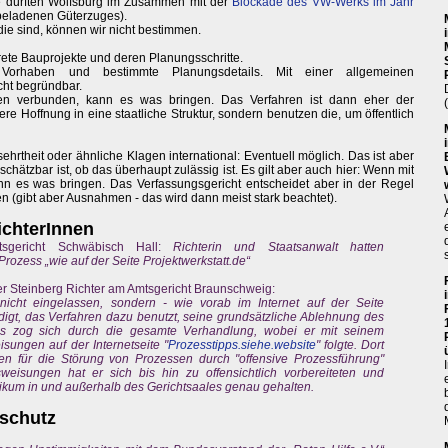
gie dürften Wolfsburg im Zusammen mit der
Blockade des VW-Werks im Jahr
beladenen Güterzuges).
ie sind, können wir nicht bestimmen.
ete Bauprojekte und deren Planungsschritte.
orhaben und bestimmte Planungsdetails. Mit einer allgemeinen
ht begründbar.
ionen verbunden, kann es was bringen. Das Verfahren ist dann eher der
sere Hoffnung in eine staatliche Struktur, sondern benutzen die, um öffentlich
hrtheit oder ähnliche Klagen international: Eventuell möglich. Das ist aber
hätzbar ist, ob das überhaupt zulässig ist. Es gilt aber auch hier: Wenn mit
kann es was bringen. Das Verfassungsgericht entscheidet aber in der Regel
ren (gibt aber Ausnahmen - das wird dann meist stark beachtet).
chterInnen
sgericht Schwäbisch Hall:
Richterin und Staatsanwalt hatten
Prozess „wie auf der Seite Projektwerkstatt.de“
er Steinberg Richter am Amtsgericht Braunschweig:
icht eingelassen, sondern - wie vorab im Internet auf der Seite
digt, das Verfahren dazu benutzt, seine grundsätzliche Ablehnung des
es zog sich durch die gesamte Verhandlung, wobei er mit seinem
ungen auf der Internetseite "
Prozesstipps.siehe.website
" folgte. Dort
 für die Störung von Prozessen durch "offensive Prozessführung"
eisungen hat er sich bis hin zu offensichtlich vorbereiteten und
kum in und außerhalb des Gerichtsaales genau gehalten.
schutz