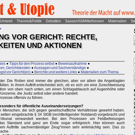
Umwelt
Theorie&Politik
Debatten
Saasen/GI/Mittelhessen
Materialien
Se
n
NG VOR GERICHT: RECHTE,
EITEN UND AKTIONEN
ses
●
Tipps für den Prozess selbst
●
Beweisaufnahme
●
en, Gerichtskosten
●
Aussagen und Sachverständige
●
gst vor Gericht(en)
●
Berichte und weitere Links
●
Materialien zum Thema
ater. Die Rollen sind immer die gleichen, aber vor allem die Angeklagten
üllen. In ihrem Auftritt entscheidet sich, ob es sich um eine Zurechtweisung
ation von oben nach unten, um einen Schlagabtausch auf Augenhöhe oder
 Konzerne, die Justiz selbst oder andere handelt.
rozesse offensiv zu führen.
esonders für öffentliche Auseinandersetzungen?
n Menschen, die sich gegen gesellschaftliche Verhältnisse gewehrt haben.
 selten eingebrachte § 34 StGB (rechtfertigender Notstand) vorgebracht und
Tribunal verwandelt werden. Bei den Prozessen um Feldbefreiungen
 das Standard und ganz am Ende sogar erfolgreich. Hier können auch
lem Auftritte sachverständiger Zeug*innen sehr wirkmächtig sein. Das zu
Sache.