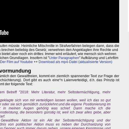
aufen müsste. Heimliche Mitschnitte in Strafverfahren belegen dann, dass die
en brechen beliebig des Gesetz, verwehren den Angeklagten ihre Rechte und
bietet aber noch ein drittes: Immer wird erläutert, wie mensch sich wehren
ichen Grundlagen. Insofern ist "
Unter Paragraphen
" Aufklärung und Lehrfilm
Der Film auf Youtube
++
Download als mp4-Datei (aktualisierte Version)
Bevormundung
nämlich den Gewaltfreien, kommt ein ziemlich spannender Text zur Frage der
schüchterung). Dort gibt es auch eine*n Laienverteidigi, d.h. das Prinzip ist
mt der folgende Text:
em Betreff "2018: Mehr Literatur, mehr Selbstermächtigung, mehr
geklagte sich von mir verteidigen lassen wollen, weil ich das so gut
r oder sie sich gemütlich zurücklehnt und die eigene Positionierung im
uft in meinen Augen gehörig was schief. Dann mache ich die
nstleistung, die besonders günstig ist, weil ich zwar alles gebe, aber
arf.
e Gewaltfreie Aktion ist ein Akt der Selbstermächtigung und der
nis von politischer Aktion muss es neben der Durchsetzung von
en Gegner auch immer darum gehen, unsere eigenen Kenntnisse und