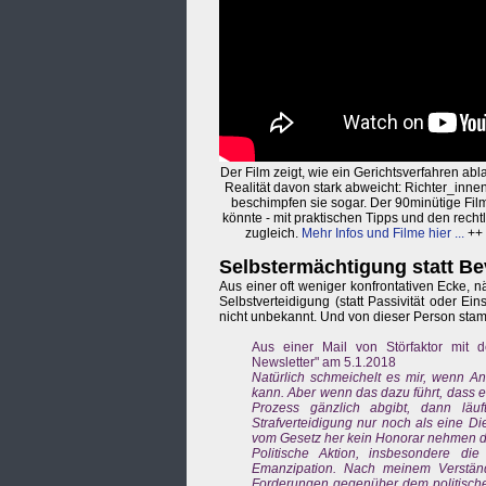
Der Film zeigt, wie ein Gerichtsverfahren abl
Realität davon stark abweicht: Richter_inn
beschimpfen sie sogar. Der 90minütige Film 
könnte - mit praktischen Tipps und den rechtl
zugleich.
Mehr Infos und Filme hier ...
++
Selbstermächtigung statt 
Aus einer oft weniger konfrontativen Ecke, 
Selbstverteidigung (statt Passivität oder Ein
nicht unbekannt. Und von dieser Person stam
Aus einer Mail von Störfaktor mit d
Newsletter" am 5.1.2018
Natürlich schmeichelt es mir, wenn An
kann. Aber wenn das dazu führt, dass e
Prozess gänzlich abgibt, dann lä
Strafverteidigung nur noch als eine Die
vom Gesetz her kein Honorar nehmen d
Politische Aktion, insbesondere di
Emanzipation. Nach meinem Verständ
Forderungen gegenüber dem politisch