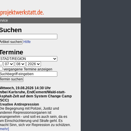
rvice
Suchen
Hilfe
Termine
vergangene Termine anzeigen
Mittwoch, 19.08.2026 14:30 Uhr
in/bei Karlsruhe, EndCement/Wald-statt-
Asphalt-Zelt auf dem System Change Camp
(SCC)
Kreative Antirepression
Die Begegnung mit Polizei, Justiz und
anderen Repressionsorganen ist
unangenehm - und soll es auch sein, da es
um Einschüchterung und Strafe geht. Es
macht Sinn, sich vor Repression zu schützen.
[mehr]