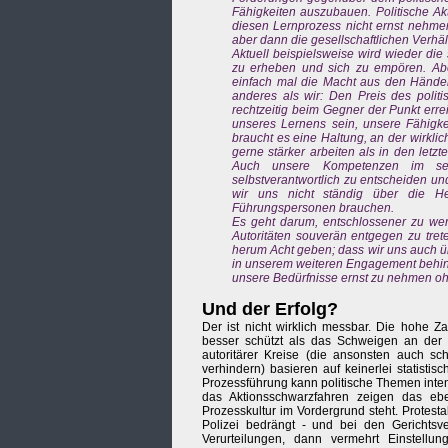
Fähigkeiten auszubauen. Politische Ak
diesen Lernprozess nicht ernst nehmen
aber dann die gesellschaftlichen Verh
Aktuell beispielsweise wird wieder die 
zu erheben und sich zu empören. Aber
einfach mal die Macht aus den Hände
anderes als wir: Den Preis des polit
rechtzeitig beim Gegner der Punkt erre
unseres Lernens sein, unsere Fähigke
braucht es eine Haltung, an der wirkli
gerne stärker arbeiten als in den let
Auch unsere Kompetenzen im sel
selbstverantwortlich zu entscheiden un
wir uns nicht ständig über die H
Führungspersonen brauchen.
Es geht darum, entschlossener zu we
Autoritäten souverän entgegen zu tre
herum Acht geben; dass wir uns auch ü
in unserem weiteren Engagement behind
unsere Bedürfnisse ernst zu nehmen o
Und der Erfolg?
Der ist nicht wirklich messbar. Die hohe Z
besser schützt als das Schweigen an der 
autoritärer Kreise (die ansonsten auch s
verhindern) basieren auf keinerlei statisti
Prozessführung kann politische Themen inte
das Aktionsschwarzfahren zeigen das ebe
Prozesskultur im Vordergrund steht. Protes
Polizei bedrängt - und bei den Gerichtsv
Verurteilungen, dann vermehrt Einstellu