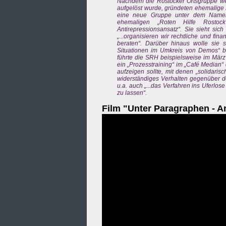
Nachdem die Rostocker Ortsgruppe weg
aufgelöst wurde, gründeten ehemalige M
eine neue Gruppe unter dem Namen „
ehemaligen „Roten Hilfe Rostock“
Antirepressionsansatz“. Sie sieht sic
„...organisieren wir rechtliche und fin
beraten“. Darüber hinaus wolle sie si
Situationen im Umkreis von Demos“ bes
führte die SRH beispielsweise im März
ein „Prozesstraining“ im „Café Median“
aufzeigen sollte, mit denen „solidari
widerständiges Verhalten gegenüber d
u.a. auch „...das Verfahren ins Uferl
zu lassen“.
Film "Unter Paragraphen - A