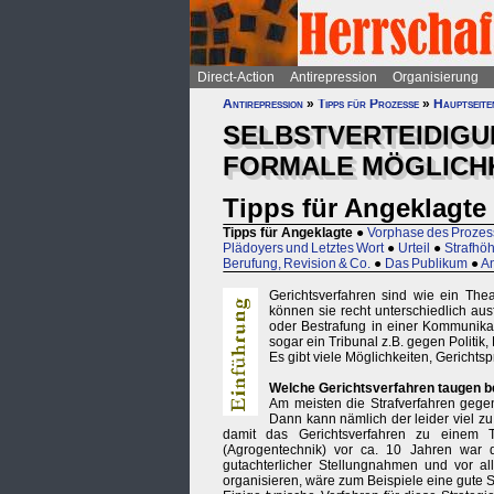
Direct-Action
Antirepression
Organisierung
Antirepression
»
Tipps für Prozesse
»
Hauptseite
SELBSTVERTEIDIGU
FORMALE MÖGLICHK
Tipps für Angeklagte
Tipps für Angeklagte
●
Vorphase des Prozes
Plädoyers und Letztes Wort
●
Urteil
●
Strafhöh
Berufung, Revision & Co.
●
Das Publikum
●
An
Gerichtsverfahren sind wie ein The
können sie recht unterschiedlich ausf
oder Bestrafung in einer Kommunik
sogar ein Tribunal z.B. gegen Politik,
Es gibt viele Möglichkeiten, Gerichtsp
Welche Gerichtsverfahren taugen b
Am meisten die Strafverfahren gege
Dann kann nämlich der leider viel zu
damit das Gerichtsverfahren zu einem 
(Agrogentechnik) vor ca. 10 Jahren war
gutachterlicher Stellungnahmen und vor al
organisieren, wäre zum Beispiele eine gute 