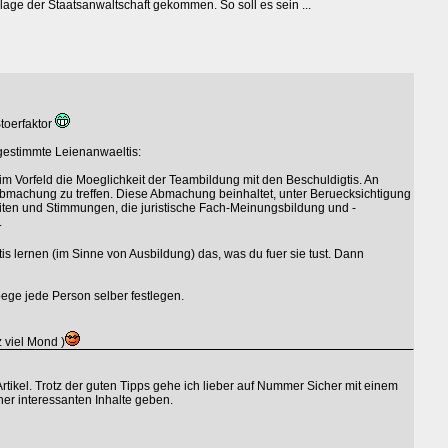
klage der Staatsanwaltschaft gekommen. So soll es sein ...
toerfaktor
 gestimmte Leienanwaeltis:
 im Vorfeld die Moeglichkeit der Teambildung mit den Beschuldigtis. An
ne Abmachung zu treffen. Diese Abmachung beinhaltet, unter Beruecksichtigung
iten und Stimmungen, die juristische Fach-Meinungsbildung und -
.
tis lernen (im Sinne von Ausbildung) das, was du fuer sie tust. Dann
ege jede Person selber festlegen.
 viel Mond )
rtikel. Trotz der guten Tipps gehe ich lieber auf Nummer Sicher mit einem
cher interessanten Inhalte geben.