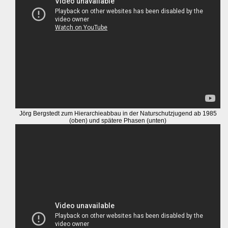
Jörg Bergstedt zum Hierarchieabbau in der Naturschutzjugend ab 1985
(oben) und spätere Phasen (unten)