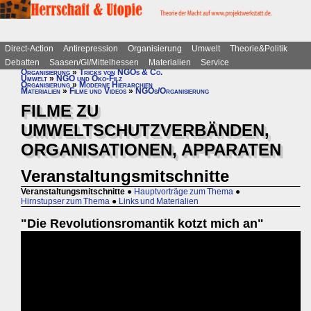
Direct-Action
Antirepression
Organisierung
Umwelt
Theorie&Politik
Debatten
Saasen/GI/Mittelhessen
Materialien
Service
Organisierung
»
Tricks von NGOs & Co.
Umwelt
»
NGO und Öko-Filz
Organisierung
»
Moderne Hierarchien
Materialien
»
Filme und Videos
»
NGOs/Organisierung
FILME ZU
UMWELTSCHUTZVERBÄNDEN,
ORGANISATIONEN, APPARATEN
Veranstaltungsmitschnitte
Veranstaltungsmitschnitte
●
Hauptvorträge zum Thema
●
Hirnstupser zum Thema
●
Links und Materialien
"Die Revolutionsromantik kotzt mich an"