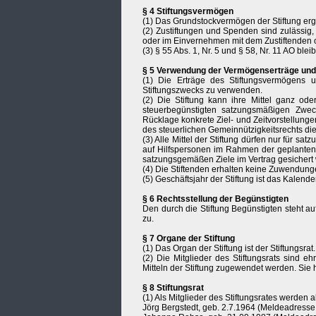
§ 4 Stiftungsvermögen
(1) Das Grundstockvermögen der Stiftung ergi
(2) Zustiftungen und Spenden sind zulässi
oder im Einvernehmen mit dem Zustiftenden
(3) § 55 Abs. 1, Nr. 5 und § 58, Nr. 11 AO blei
§ 5 Verwendung der Vermögenserträge und
(1) Die Erträge des Stiftungsvermögens
Stiftungszwecks zu verwenden.
(2) Die Stiftung kann ihre Mittel ganz oder
steuerbegünstigten satzungsmäßigen Zwec
Rücklage konkrete Ziel- und Zeitvorstellunge
des steuerlichen Gemeinnützigkeitsrechts di
(3) Alle Mittel der Stiftung dürfen nur für
auf Hilfspersonen im Rahmen der geplanten 
satzungsgemäßen Ziele im Vertrag gesichert
(4) Die Stiftenden erhalten keine Zuwendungen
(5) Geschäftsjahr der Stiftung ist das Kalender
§ 6 Rechtsstellung der Begünstigten
Den durch die Stiftung Begünstigten steht a
zu.
§ 7 Organe der Stiftung
(1) Das Organ der Stiftung ist der Stiftungsrat.
(2) Die Mitglieder des Stiftungsrats sind eh
Mitteln der Stiftung zugewendet werden. Sie
§ 8 Stiftungsrat
(1) Als Mitglieder des Stiftungsrates werden
Jörg Bergstedt, geb. 2.7.1964 (Meldeadresse