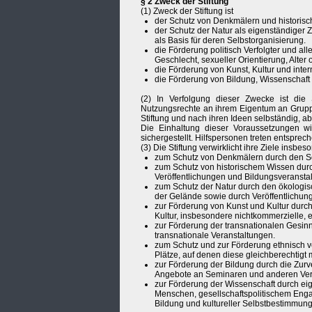
§ 2 Zweck der Stiftung
(1) Zweck der Stiftung ist
der Schutz von Denkmälern und historis
der Schutz der Natur als eigenständiger
als Basis für deren Selbstorganisierung.
die Förderung politisch Verfolgter und a
Geschlecht, sexueller Orientierung, Alter
die Förderung von Kunst, Kultur und inte
die Förderung von Bildung, Wissenschaft
(2) In Verfolgung dieser Zwecke ist die S
Nutzungsrechte an ihrem Eigentum an Gruppe
Stiftung und nach ihren Ideen selbständig, ab
Die Einhaltung dieser Voraussetzungen w
sichergestellt. Hilfspersonen treten entspre
(3) Die Stiftung verwirklicht ihre Ziele insbe
zum Schutz von Denkmälern durch den S
zum Schutz von historischem Wissen durc
Veröffentlichungen und Bildungsveransta
zum Schutz der Natur durch den ökologi
der Gelände sowie durch Veröffentlichun
zur Förderung von Kunst und Kultur durc
Kultur, insbesondere nichtkommerzielle, 
zur Förderung der transnationalen Gesi
transnationale Veranstaltungen.
zum Schutz und zur Förderung ethnisch ve
Plätze, auf denen diese gleichberechtigt 
zur Förderung der Bildung durch die Zur
Angebote an Seminaren und anderen Ver
zur Förderung der Wissenschaft durch e
Menschen, gesellschaftspolitischem Enga
Bildung und kultureller Selbstbestimmung