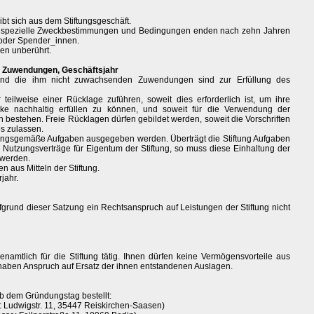
bt sich aus dem Stiftungsgeschäft.
g, spezielle Zweckbestimmungen und Bedingungen enden nach zehn Jahren
 oder Spender_innen.
ben unberührt.
 Zuwendungen, Geschäftsjahr
 und die ihm nicht zuwachsenden Zuwendungen sind zur Erfüllung des
 teilweise einer Rücklage zuführen, soweit dies erforderlich ist, um ihre
ke nachhaltig erfüllen zu können, und soweit für die Verwendung der
n bestehen. Freie Rücklagen dürfen gebildet werden, soweit die Vorschriften
es zulassen.
 satzungsgemäße Aufgaben ausgegeben werden. Überträgt die Stiftung Aufgaben
Nutzungsverträge für Eigentum der Stiftung, so muss diese Einhaltung der
 werden.
 aus Mitteln der Stiftung.
jahr.
ufgrund dieser Satzung ein Rechtsanspruch auf Leistungen der Stiftung nicht
renamtlich für die Stiftung tätig. Ihnen dürfen keine Vermögensvorteile aus
 haben Anspruch auf Ersatz der ihnen entstandenen Auslagen.
 ab dem Gründungstag bestellt:
: Ludwigstr. 11, 35447 Reiskirchen-Saasen)