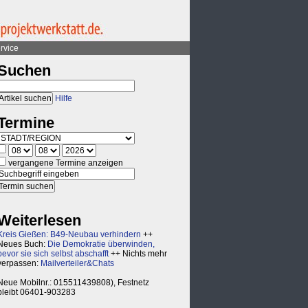
rvice
Suchen
Hilfe
Termine
vergangene Termine anzeigen
Weiterlesen
Kreis Gießen: B49-Neubau verhindern
++
Neues Buch:
Die Demokratie überwinden,
bevor sie sich selbst abschafft
++ Nichts mehr
verpassen:
Mailverteiler&Chats
Neue Mobilnr.: 015511439808), Festnetz
bleibt 06401-903283