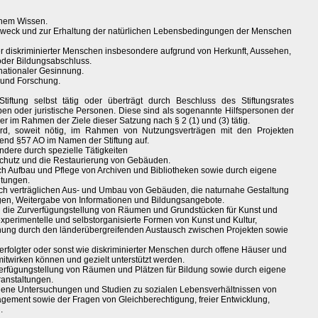
chem Wissen.
 Zweck und zur Erhaltung der natürlichen Lebensbedingungen der Menschen
ller diskriminierter Menschen insbesondere aufgrund von Herkunft, Aussehen,
 oder Bildungsabschluss.
rnationaler Gesinnung.
 und Forschung.
tiftung selbst tätig oder überträgt durch Beschluss des Stiftungsrates
n oder juristische Personen. Diese sind als sogenannte Hilfspersonen der
er im Rahmen der Ziele dieser Satzung nach § 2 (1) und (3) tätig.
ird, soweit nötig, im Rahmen von Nutzungsverträgen mit den Projekten
chend §57 AO im Namen der Stiftung auf.
sondere durch spezielle Tätigkeiten
chutz und die Restaurierung von Gebäuden.
h Aufbau und Pflege von Archiven und Bibliotheken sowie durch eigene
ltungen.
sch verträglichen Aus- und Umbau von Gebäuden, die naturnahe Gestaltung
gen, Weitergabe von Informationen und Bildungsangebote.
h die Zurverfügungstellung von Räumen und Grundstücken für Kunst und
experimentelle und selbstorganisierte Formen von Kunst und Kultur,
nnung durch den länderübergreifenden Austausch zwischen Projekten sowie
rfolgter oder sonst wie diskriminierter Menschen durch offene Häuser und
mitwirken können und gezielt unterstützt werden.
verfügungstellung von Räumen und Plätzen für Bildung sowie durch eigene
anstaltungen.
igene Untersuchungen und Studien zu sozialen Lebensverhältnissen von
gement sowie der Fragen von Gleichberechtigung, freier Entwicklung,
.