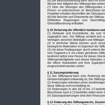
(6) Die Beschlussfassung kann auch im schri
Woche kein Mitglied des Stiftungsrates widers
(7) Über die Sitzungen des Stiftungsrates i
Person zu unterzeichnen ist. Beschlüsse sin
Projekten erhalten Abschriften der Sitzungsni
(8) Alle Berichte und Dokumente der Stiftung
(9)Weitere Regelungen zum Geschäftsg
Geschäftsordnung enthalten.
§ 10 Sicherung der öffentlich nutzbaren und
(1) Gebäude und Grundstücke, die zum Ve
zugänglich sein. Die Stiftung versteht sich 
Verträgen zwischen Beteiligten und Mitträge
(2) In ähnlicher Weise können auch einz
bewegliche Materialien im Eigentum der Stiftu
(3) Um diese Festlegungen durch externe Beg
vom Tragwerk e.V. ins Leben gerufenen Stift
bestimmt selbst eine Person für dieses Grem
Stiftungsratmitglieder und dieses Vetorates, 
die offene Nutzbarkeit und freie Zugängli
eingeschränkt werden sollen.
§ 11 Satzungsänderung
(1) Der Stiftungsrat kann eine Änderung d
Gemeinnützigkeit notwendig ist. Der Stiftun
(2) Änderungen erfordern einen einstimmige
diese Stiftung nicht rechtsfähig ist.
(3) Änderungen in den §§ 10 bis 13 bedürfe
Beschlüsse nach § 13 bedürfen dabei einer 2/
(4) Satzungsänderungen sind dem Finanzam
§ 12 Änderung des Stiftungzwecks, Zusam