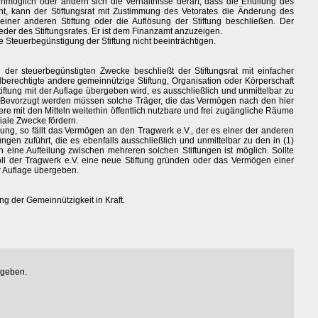
unmöglich oder ändern sich die Verhältnisse derart, dass die Erfüllung des
int, kann der Stiftungsrat mit Zustimmung des Vetorates die Änderung des
iner anderen Stiftung oder die Auflösung der Stiftung beschließen. Der
eder des Stiftungsrates. Er ist dem Finanzamt anzuzeigen.
e Steuerbegünstigung der Stiftung nicht beeinträchtigen.
l der steuerbegünstigten Zwecke beschließt der Stiftungsrat mit einfacher
lberechtigte andere gemeinnützige Stiftung, Organisation oder Körperschaft
iftung mit der Auflage übergeben wird, es ausschließlich und unmittelbar zu
Bevorzugt werden müssen solche Träger, die das Vermögen nach den hier
ere mit den Mitteln weiterhin öffentlich nutzbare und frei zugängliche Räume
oziale Zwecke fördern.
ung, so fällt das Vermögen an den Tragwerk e.V., der es einer der anderen
ngen zuführt, die es ebenfalls ausschließlich und unmittelbar zu den in (1)
ine Aufteilung zwischen mehreren solchen Stiftungen ist möglich. Sollte
ll der Tragwerk e.V. eine neue Stiftung gründen oder das Vermögen einer
r Auflage übergeben.
ng der Gemeinnützigkeit in Kraft.
egeben.