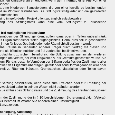
ftlichen Umlaufverfahren erfolgen, wenn dem innerhalb einer Frist von einer
pricht.
st eine Niederschrift anzufertigen, die von einer jeweils zu bestimmenden
d im Wortlaut festzuhalten. Die Stiftungsratsmitglieder und die geförderten
ederschriften.
 sind im geförderten Projekt offen zugänglich aufzubewahren.
ang des Stiftungsrates kann eine vom Stiftungsrat zu erlassende
 frei zugänglichen Infrastruktur
rmögen der Stiftung gehören, sollen ganz oder in Teilen unbeschränkt
als Organisator dieser freien Zugänglichkeit. Genaueres soll in gesonderten
r_innen für jedes Gebäude oder jede Räumlichkeit bestimmt werden.
elne Räume in Gebäuden anderer Träger durch Vertrag mit diesen und
ng als öffentlich nutzbar und frei zugänglich bestimmt werden.
utachtung zu sichern, beteiligt sich die Stiftung zusammen mit den weiteren
ungen am Vetorat, der vom Tragwerk e.V. als Gremium geschaffen wurde. Sie
ium. Für das gesamte Vermögen der Stiftung bedarf es der Zustimmung aller
soweit das Eigentum übertragen, geteilt oder sonst formal geändert wird oder
chkeit zu Räumen, Häusern, Grundstücken, Materialien oder Teilen davon
er Satzung beschließen, wenn diese zum Erreichen oder zur Erhaltung der
gszweck darf dabei in seinem Wesen nicht geändert werden.
n Beschluss des Stiftungsrates und die Zustimmung des Treuhänders, soweit
n der Zustimmung der in § 10 beschriebenen Sicherungsstruktur (Vetorat).
3 Mehrheit im Vetorat. Alle anderen einer Einstimmigkeit.
t anzuzeigen.
menlegung, Auflösung