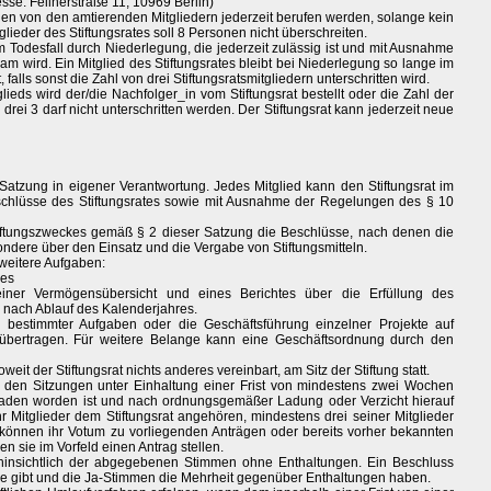
se: Feilnerstraße 11, 10969 Berlin)
nnen von den amtierenden Mitgliedern jederzeit berufen werden, solange kein
glieder des Stiftungsrates soll 8 Personen nicht überschreiten.
m Todesfall durch Niederlegung, die jederzeit zulässig ist und mit Ausnahme
am wird. Ein Mitglied des Stiftungsrates bleibt bei Niederlegung so lange im
 falls sonst die Zahl von drei Stiftungsratsmitgliedern unterschritten wird.
lieds wird der/die Nachfolger_in vom Stiftungsrat bestellt oder die Zahl der
 drei 3 darf nicht unterschritten werden. Der Stiftungsrat kann jederzeit neue
Satzung in eigener Verantwortung. Jedes Mitglied kann den Stiftungsrat im
hlüsse des Stiftungsrates sowie mit Ausnahme der Regelungen des § 10
tiftungszweckes gemäß § 2 dieser Satzung die Beschlüsse, nach denen die
sondere über den Einsatz und die Vergabe von Stiftungsmitteln.
 weitere Aufgaben:
nes
iner Vermögensübersicht und eines Berichtes über die Erfüllung des
 nach Ablauf des Kalenderjahres.
g bestimmter Aufgaben oder die Geschäftsführung einzelner Projekte auf
te übertragen. Für weitere Belange kann eine Geschäftsordnung durch den
weit der Stiftungsrat nichts anderes vereinbart, am Sitz der Stiftung statt.
zu den Sitzungen unter Einhaltung einer Frist von mindestens zwei Wochen
ngeladen worden ist und nach ordnungsgemäßer Ladung oder Verzicht hierauf
r Mitglieder dem Stiftungsrat angehören, mindestens drei seiner Mitglieder
können ihr Votum zu vorliegenden Anträgen oder bereits vorher bekannten
sie im Vorfeld einen Antrag stellen.
g hinsichtlich der abgegebenen Stimmen ohne Enthaltungen. Ein Beschluss
 gibt und die Ja-Stimmen die Mehrheit gegenüber Enthaltungen haben.