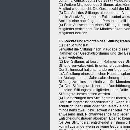
Johanna Rehse, geb. 21.09.1987 (Meldeadres
(2) Weitere Mitglieder des Stiftungsrates kö
Mitglied widerspricht. Die Gesamtzahl der Mit
(3) Das Amt des Stiftungsrates endet außer i
des in Absatz 3 genannten Falles sofort wirks
Amt, bis eine nachfolgende Person bestellt ist,
(4) Beim Ausscheiden eines Stiftungsratsmitg
Mitglieder verkleinert. Die Mindestanzahl von
Mitglieder berufen.
§ 9 Rechte und Pflichten des Stiftungsrates
(1) Der Stiftungsrat
verwaltet die Stiftung nach Maßgabe dieser 
Rahmen der Geschäftsordnung und der Besc
allein vertreten.
(2) Der Stiftungsrat fasst im Rahmen des S
Stiftung verwaltet wird. Er entscheidet insbe
Der Stiftungsrat hat unter anderem folgende,
a) Aufstellung eines jährlichen Haushaltspla
b) Vorlage einer Jahresabrechnung mit e
Stiftungszweckes innerhalb von fünf Monaten
(3) Der Stiftungsrat kann die Durchführun
einzelne Stiftungsratsmitglieder oder Drit
Stiftungsrat beschlossen werden.
(4) Die Sitzungen des Stiftungsrates finden, so
Der Stiftungsrat ist beschlussfähig, wenn 
schriftlich, per Email oder per Telefax ei
mindestens zwei, bzw., soweit vier oder meh
anwesend sind. Nichtanwesende Mitglieder 
Entscheidungsfragen abgeben. Ebenso können 
(5) Der Stiftungsrat entscheidet einstimmi
kommt zustande, wenn es keine Gegenstimme