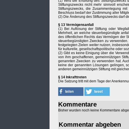
(1) Wird die Erfüllung des Stiftungszwecks 
Stiftungszwecks nicht mehr sinnvoll ersche
Stiftungszwecks, die Zusammenlegung mit e
Beschluss bedarf der Zustimmung aller Mitgli
(2) Die Änderung des Stiftungszwecks darf di
§ 13 Vermögensanfall
(1) Bei Auflösung der Stiftung oder Wegfal
Mehrheit, an welche steuerbegünstigte anfal
des öffentlichen Rechts das Vermögen der St
steuerbegünstigten Zwecken zu verwenden. 
festgelegten Zielen weiter nutzen, insbesond
für kulturelle, gesellschaftspolitische oder s
(2) Gibt es keine Einigung über die Verwend
von ihm geschaffenen, gemeinnützigen Stiftu
genannten Zwecken zu verwenden hat. Auch e
keine der genannten Lösungen gelingen, so
anderen gemeinnützigen Stiftung mit gleiche
§ 14 Inkrafttreten
Die Satzung tritt mit dem Tage der Anerkennu
Kommentare
Bisher wurden noch keine Kommentare abg
Kommentar abgeben