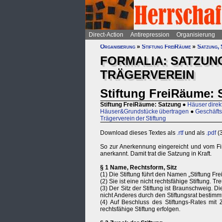
Direct-Action
Antirepression
Organisierung
Organisierung
»
Stiftung FreiRäume
»
Satzung, 
FORMALIA: SATZUNG
TRÄGERVEREIN
Stiftung FreiRäume: 
Stiftung FreiRäume: Satzung
●
Häuser direk
Häuser&Grundstücke übertragen
●
Geschäfts
Trägerverein der Stiftung
Download dieses Textes als
.rtf
und als
.pdf
(3
So zur Anerkennung eingereicht und vom Fi
anerkannt. Damit trat die Satzung in Kraft.
§ 1 Name, Rechtsform, Sitz
(1) Die Stiftung führt den Namen „Stiftung Fr
(2) Sie ist eine nicht rechtsfähige Stiftung. T
(3) Der Sitz der Stiftung ist Braunschweig. D
nicht Anderes durch den Stiftungsrat bestimm
(4) Auf Beschluss des Stiftungs-Rates mit
rechtsfähige Stiftung erfolgen.