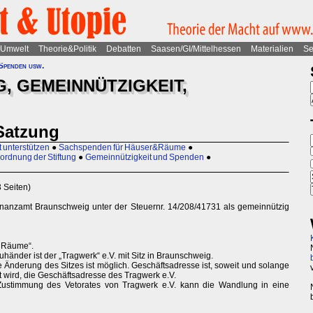
Umwelt
Theorie&Politik
Debatten
Saasen/GI/Mittelhessen
Materialien
Se
Spenden usw.
, GEMEINNÜTZIGKEIT,
Satzung
t unterstützen
●
Sachspenden für Häuser&Räume
●
ordnung der Stiftung
●
Gemeinnützigkeit und Spenden
●
 Seiten)
nanzamt Braunschweig unter der Steuernr. 14/208/41731 als gemeinnützig
eiRäume“.
reuhänder ist der „Tragwerk“ e.V. mit Sitz in Braunschweig.
ie Änderung des Sitzes ist möglich. Geschäftsadresse ist, soweit und solange
t wird, die Geschäftsadresse des Tragwerk e.V.
 Zustimmung des Vetorates von Tragwerk e.V. kann die Wandlung in eine