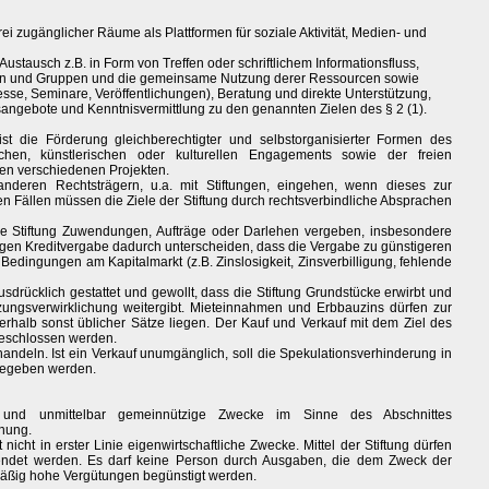
rei zugänglicher Räume als Plattformen für soziale Aktivität, Medien- und
stausch z.B. in Form von Treffen oder schriftlichem Informationsfluss,
ten und Gruppen und die gemeinsame Nutzung derer Ressourcen sowie
esse, Seminare, Veröffentlichungen), Beratung und direkte Unterstützung,
gsangebote und Kenntnisvermittlung zu den genannten Zielen des § 2 (1).
ist die Förderung gleichberechtigter und selbstorganisierter Formen des
schen, künstlerischen oder kulturellen Engagements sowie der freien
n verschiedenen Projekten.
anderen Rechtsträgern, u.a. mit Stiftungen, eingehen, wenn dieses zur
llen Fällen müssen die Ziele der Stiftung durch rechtsverbindliche Absprachen
die Stiftung Zuwendungen, Aufträge oder Darlehen vergeben, insbesondere
igen Kreditvergabe dadurch unterscheiden, dass die Vergabe zu günstigeren
Bedingungen am Kapitalmarkt (z.B. Zinslosigkeit, Zinsverbilligung, fehlende
usdrücklich gestattet und gewollt, dass die Stiftung Grundstücke erwirbt und
ngsverwirklichung weitergibt. Mieteinnahmen und Erbbauzins dürfen zur
erhalb sonst üblicher Sätze liegen. Der Kauf und Verkauf mit dem Ziel des
geschlossen werden.
ndeln. Ist ein Verkauf unumgänglich, soll die Spekulationsverhinderung in
rgegeben werden.
ch und unmittelbar gemeinnützige Zwecke im Sinne des Abschnittes
nung.
lgt nicht in erster Linie eigenwirtschaftliche Zwecke. Mittel der Stiftung dürfen
endet werden. Es darf keine Person durch Ausgaben, die dem Zweck der
smäßig hohe Vergütungen begünstigt werden.