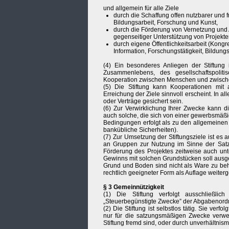
und allgemein für alle Ziele
durch die Schaffung offen nutzbarer und f
Bildungsarbeit, Forschung und Kunst,
durch die Förderung von Vernetzung und Au
gegenseitiger Unterstützung von Projek
durch eigene Öffentlichkeitsarbeit (Kongr
Information, Forschungstätigkeit, Bildun
(4) Ein besonderes Anliegen der Stiftung 
Zusammenlebens, des gesellschaftspoliti
Kooperation zwischen Menschen und zwische
(5) Die Stiftung kann Kooperationen mit 
Erreichung der Ziele sinnvoll erscheint. In a
oder Verträge gesichert sein.
(6) Zur Verwirklichung Ihrer Zwecke kann 
auch solche, die sich von einer gewerbsmäß
Bedingungen erfolgt als zu den allgemeinen 
bankübliche Sicherheiten).
(7) Zur Umsetzung der Stiftungsziele ist es a
an Gruppen zur Nutzung im Sinne der Satzu
Förderung des Projektes zeitweise auch unt
Gewinns mit solchen Grundstücken soll aus
Grund und Boden sind nicht als Ware zu beha
rechtlich geeigneter Form als Auflage weite
§ 3 Gemeinnützigkeit
(1) Die Stiftung verfolgt ausschließli
„Steuerbegünstigte Zwecke” der Abgabenord
(2) Die Stiftung ist selbstlos tätig. Sie verfo
nur für die satzungsmäßigen Zwecke verw
Stiftung fremd sind, oder durch unverhältni