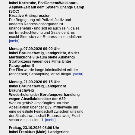
in/bei Karlsruhe, EndCement/Wald-statt-
Asphalt-Zelt auf dem System Change Camp
(SCC)
Kreative Antirepression
Die Begegnung mit Polizei, Justiz und
anderen Repressionsorganen ist
unangenehm - und soll es auch sein, da es
um Einschüchterung und Strafe geht. Es
macht Sinn, sich vor Repression zu schützen.
[mehr]
Montag, 07.09.2026 09:00 Uhr
in/bei Braunschweig, Landgericht, An der
Martinikirche 8 (Raum siehe Aushang)
Strafprozess wegen des Films Unter
Paragraphen II
Der Film wurde lange kriminalisiert mit der
(erlogenen) Behauptung, er sei illegal.
[mehr]
Montag, 21.09.2026 09:15 Uhr
in/bei Braunschweig, Landgericht
Braunschweig
Wiederholung der Berufungsverhandlung
wegen Abseilaktion über der A39
Worum gehts? Ursprünglich um eine
Abseilaktion über der B39, mittlerweile um
eine gefestigte Feindschaft zwischen uns und
der Staatsanwaltschaft Braunschweig Es ist
schon viel passiert: 1.
[mehr]
Freitag, 23.10.2026 08:00 Uhr
in/bei Frankfurt (Main), Landgericht