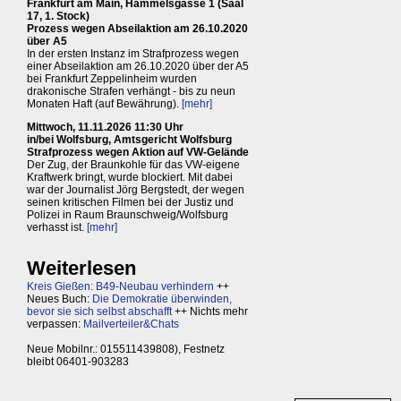
Frankfurt am Main, Hammelsgasse 1 (Saal
17, 1. Stock)
Prozess wegen Abseilaktion am 26.10.2020
über A5
In der ersten Instanz im Strafprozess wegen
einer Abseilaktion am 26.10.2020 über der A5
bei Frankfurt Zeppelinheim wurden
drakonische Strafen verhängt - bis zu neun
Monaten Haft (auf Bewährung).
[mehr]
Mittwoch, 11.11.2026 11:30 Uhr
in/bei Wolfsburg, Amtsgericht Wolfsburg
Strafprozess wegen Aktion auf VW-Gelände
Der Zug, der Braunkohle für das VW-eigene
Kraftwerk bringt, wurde blockiert. Mit dabei
war der Journalist Jörg Bergstedt, der wegen
seinen kritischen Filmen bei der Justiz und
Polizei in Raum Braunschweig/Wolfsburg
verhasst ist.
[mehr]
Weiterlesen
Kreis Gießen: B49-Neubau verhindern
++
Neues Buch:
Die Demokratie überwinden,
bevor sie sich selbst abschafft
++ Nichts mehr
verpassen:
Mailverteiler&Chats
Neue Mobilnr.: 015511439808), Festnetz
bleibt 06401-903283