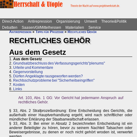
Direct-Action
Antirepression
Organisierung
Umwelt
Theorie&Politik
Debatten
Saasen/GI/Mittelhessen
Materialien
Service
Antirepression
»
Tipps für Prozesse
»
Rechtliches Gehör
RECHTLICHES GEHÖR
Aus dem Gesetz
1.
Aus dem Gesetz
2.
Grundsatzbeschluss des Verfassungsgerichts"plenums"
3.
Urteile und Kommentare
4.
Gegenvorstellung
5.
Dürfen Angeklagte rausgeworfen werden?
6.
Rechtsschutzprobleme bei "Sicherheitseingriffen"
7.
Kosten
8.
Links
Art. 103, Abs. 1 GG: Vor Gericht hat jedermann Anspruch auf
rechtliches Gehör.
§ 33, Abs. 2 Strafprozeßordnung: Eine Entscheidung des Gerichts, die
außerhalb einer Hauptverhandlung ergeht, wird nach schriftlicher oder
mündlicher Erklärung der Staatsanwaltschaft erlassen.
§ 33, Abs. 3: Bei einer in Absatz 2 bezeichneten Entscheidung ist ein
anderer Beteiligter zu hören, bevor zu seinem Nachteil Tatsachen oder
Beweisergebnisse, zu denen er noch nicht gehört wroden ist, verwertet
werden.