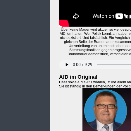
Über keine Mauer wird aktuell so viel gespr
AfD fernhalten. Wer Politik kennt, ahnt aber 
nicht existiert. Und tatsächlich: Ein Vergleic
gleichen Seite der Brandmauer zusammen 
Umverteilung von unten nach oben oder 
Stimmungskoalition gegen progressive
Brandmauer demonstriert, verschleiert 
AfD im Original
Dass soviele die AfD wählen, ist vor allem an
Sie ist ständig in den Bemerkungen der Politi