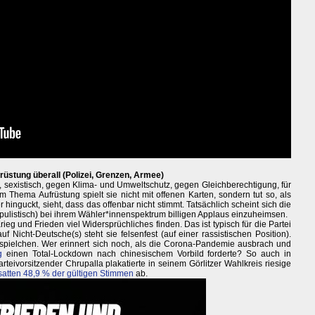
früstung überall (Polizei, Grenzen, Armee)
ch, sexistisch, gegen Klima- und Umweltschutz, gegen Gleichberechtigung, für
Thema Aufrüstung spielt sie nicht mit offenen Karten, sondern tut so, als
 hinguckt, sieht, dass das offenbar nicht stimmt. Tatsächlich scheint sich die
opulistisch) bei ihrem Wähler*innenspektrum billigen Applaus einzuheimsen.
rieg und Frieden viel Widersprüchliches finden. Das ist typisch für die Partei
 Nicht-Deutsche(s) steht sie felsenfest (auf einer rassistischen Position).
lspielchen. Wer erinnert sich noch, als die Corona-Pandemie ausbrach und
g
einen Total-Lockdown nach chinesischem Vorbild forderte? So auch in
eivorsitzender Chrupalla plakatierte in seinem Görlitzer Wahlkreis riesige
satten 48,9 % der gültigen Stimmen
ab.