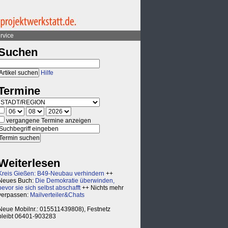
rvice
Suchen
Hilfe
Termine
vergangene Termine anzeigen
Weiterlesen
Kreis Gießen: B49-Neubau verhindern
++
Neues Buch:
Die Demokratie überwinden,
bevor sie sich selbst abschafft
++ Nichts mehr
verpassen:
Mailverteiler&Chats
Neue Mobilnr.: 015511439808), Festnetz
bleibt 06401-903283