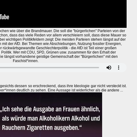
ochen wie über die Brandmauer. Die soll die "bürgerlichen" Parteien von der
schon, dass das viele Reden vor allem verschleiern soll, dass diese Mauer so
h bei wichtigen Politikfeldern zeigt: Die meisten Parteien stehen längst auf der
mit der AfD. Bei Themen wie Abschiebungen, Nutzung fossiler Energien,
rückwärtsgewandte Geschlechterpolitik - die AfD ist Teil einer großen
 Politik. Wer mit CDU, SPD, Grünen usw. zusammen für den Erhalt der
die längst vorhandene geistige Gemeinschaft der "Bürgerlichen" mit den
Faschist*innen.
gesichts dessen so erschreckend, dass ihre Ideologie gar nicht versteckt ist.
ker*innen deutlich zu sehen. Eine Aussage ist widerlicher als die andere ...