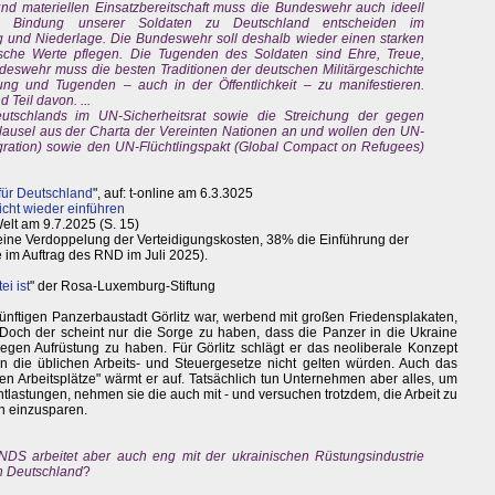
nd materiellen Einsatzbereitschaft muss die Bundeswehr auch ideell
 und Bindung unserer Soldaten zu Deutschland entscheiden im
g und Niederlage. Die Bundeswehr soll deshalb wieder einen starken
tsche Werte pflegen. Die Tugenden des Soldaten sind Ehre, Treue,
deswehr muss die besten Traditionen der deutschen Militärgeschichte
tung und Tugenden – auch in der Öffentlichkeit – zu manifestieren.
 Teil davon. ...
eutschlands im UN-Sicherheitsrat sowie die Streichung der gegen
lausel aus der Charta der Vereinten Nationen an und wollen den UN-
gration) sowie den UN-Flüchtlingspakt (Global Compact on Refugees)
 für Deutschland
", auf: t-online am 6.3.3025
licht wieder einführen
Welt am 9.7.2025 (S. 15)
ine Verdoppelung der Verteidigungskosten, 38% die Einführung der
e im Auftrag des RND im Juli 2025).
i ist
" der Rosa-Luxemburg-Stiftung
ünftigen Panzerbaustadt Görlitz war, werbend mit großen Friedensplakaten,
Doch der scheint nur die Sorge zu haben, dass die Panzer in die Ukraine
gegen Aufrüstung zu haben. Für Görlitz schlägt er das neoliberale Konzept
nn die üblichen Arbeits- und Steuergesetze nicht gelten würden. Auch das
n Arbeitsplätze" wärmt er auf. Tatsächlich tun Unternehmen aber alles, um
 Entlastungen, nehmen sie die auch mit - und versuchen trotzdem, die Arbeit zu
n einzusparen.
NDS arbeitet aber auch eng mit der ukrainischen Rüstungsindustrie
n Deutschland
?