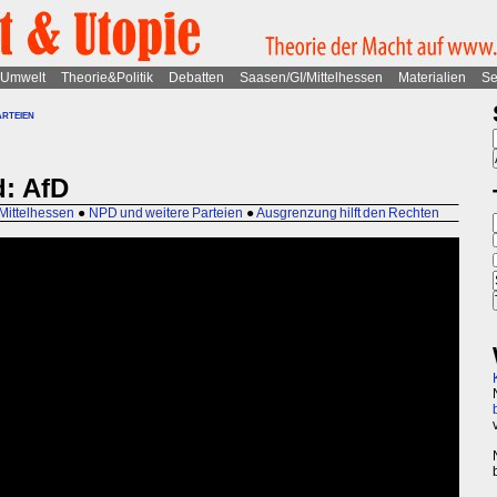
Umwelt
Theorie&Politik
Debatten
Saasen/GI/Mittelhessen
Materialien
Se
rteien
d: AfD
Mittelhessen
●
NPD und weitere Parteien
●
Ausgrenzung hilft den Rechten