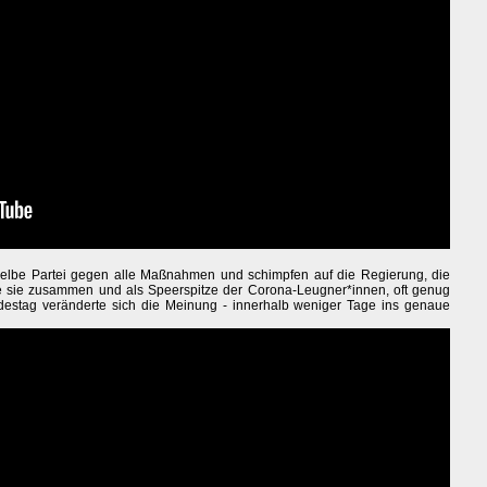
elbe Partei gegen alle Maßnahmen und schimpfen auf die Regierung, die
rte sie zusammen und als Speerspitze der Corona-Leugner*innen, oft genug
estag veränderte sich die Meinung - innerhalb weniger Tage ins genaue