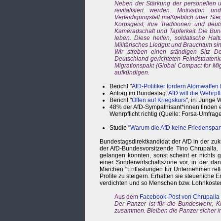
Neben der Stärkung der personellen u
revitalisiert werden. Motivation
Verteidigungsfall maßgeblich über Sie
Korpsgeist, ihre Traditionen und deu
Kameradschaft und Tapferkeit. Die Bun
leben. Diese helfen, soldatische Hal
Militärisches Liedgut und Brauchtum sind
Wir streben einen ständigen Sitz D
Deutschland gerichteten Feindstaatenk
Migrationspakt (Global Compact for Mi
aufkündigen.
Bericht "
AfD-Politiker fordern Atomwaffen
Antrag im Bundestag:
AfD will die Wehrpf
Bericht "
Offen auf Kriegskurs
", in: Junge 
48% der AfD-Sympathisant*innen finden e
Wehrpflicht richtig (Quelle: Forsa-Umfrag
Studie "
Warum die AfD keine Friedensparte
Bundestagsdirektkandidat der AfD in der zuk
der AfD-Bundesvorsitzende Tino Chrupalla. 
gelangen könnten, sonst scheint er nichts 
einer Sonderwirtschaftszone vor, in der da
Märchen "Entlastungen für Unternehmen rette
Profite zu steigern. Erhalten sie steuerliche
verdichten und so Menschen bzw. Lohnkoste
Aus dem
Facebook-Post von Chrupalla
Der Panzer ist für die Bundeswehr, K
zusammen. Bleiben die Panzer sicher i