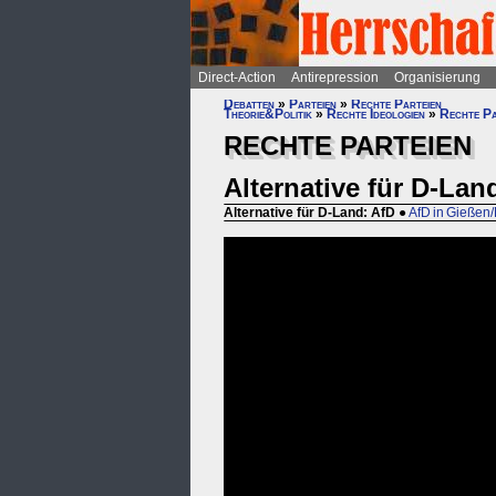
Direct-Action
Antirepression
Organisierung
Debatten
»
Parteien
»
Rechte Parteien
Theorie&Politik
»
Rechte Ideologien
»
Rechte Pa
RECHTE PARTEIEN
Alternative für D-Lan
Alternative für D-Land: AfD
●
AfD in Gießen/