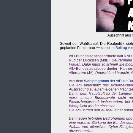
Ausschnitt aus
Soweit der Wahlkampf. Die Realpolitik sieht
geplanten Panzerbau ++
siehe im Beitrag v
AfD-Bundestagsabgeordnete laut
RND 
Rüdiger Lucassen (MdB):
Deutschland 
Frauen. Dafür muss so schnell wie mög
AfD-Bundestagsabgeordneter Hannes
Alternative (JA):
Deutschland braucht e
Aus dem
Wahlprogramm der AfD zur B
Die AfD unterstützt das sicherheitsp
Ausprägung zu einem eigenen Machtzent
Damit dem Hauptauftrag der Landes-
muss unsere Bundeswehr nicht nur 
Einsatzbereitschaft insbesondere bei
Wehrpflicht wieder einsetzen. ...
Die AfD fordert den Ausbau einer auto
...
Den neuen hybriden Bedrohungen und de
eine massive Stärkung der Bundeswehr
Aufbau von offensiven Cyber-Fähigkeit
abzuschrecken.