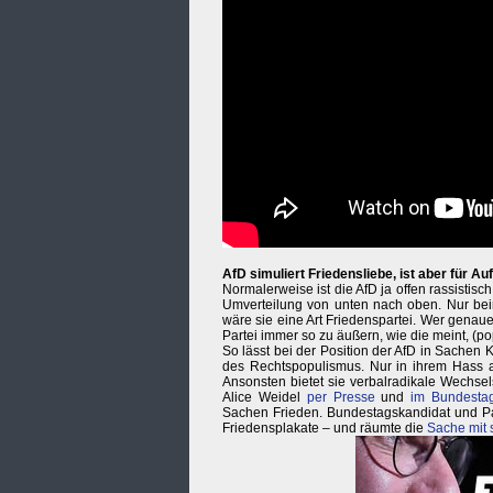
AfD simuliert Friedensliebe, ist aber für Au
Normalerweise ist die AfD ja offen rassistis
Umverteilung von unten nach oben. Nur beim 
wäre sie eine Art Friedenspartei. Wer genauer
Partei immer so zu äußern, wie die meint, (p
So lässt bei der Position der AfD in Sachen K
des Rechtspopulismus. Nur in ihrem Hass auf
Ansonsten bietet sie verbalradikale Wechse
Alice Weidel
per Presse
und
im Bundesta
Sachen Frieden. Bundestagskandidat und Part
Friedensplakate – und räumte die
Sache mit 