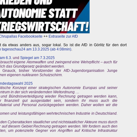
Chrupallas Facebookseite
++
Extraseite zur AfD
 da etwas anders aus, sogar lokal. So ist die AfD in Görlitz für den dort
on tagesschau24 am 13.3.2025 (ab 4:08min)
.
am 6.3.
und
Spiegel am 7.3.2025
braucht eigene Atomwaffen und zwingend eine Wehrpflicht – auch für
lich das Grundgesetz geändert werden.
 Gnauck, bisher Vorsitzender der AfD-Jugendorganisation Junge
inen eigenen nuklearen Schutzschirm.
undestagswahl 2025
olitische Konzept einer strategischen Autonomie Europas und seiner
rum in der sich verändernden Weltordnung. ...
 und Bündnisverteidigung wieder Rechnung getragen werden kann,
finanziell gut ausgestattet sein, sondern ihr muss auch die
 Material und Personal zurückgegeben werden. Daher wollen wir die
nomen und leistungsfähigen wehrtechnischen Industrie in Deutschland.
n Cyberattacken staatlicher und nichtstaatlicher Akteure muss durch
 auf diesem Gebiet Rechnung getragen werden. Wir fordern auch den
en, um potenzielle Gegner von Angriffen auf Kritische Infrastruktur