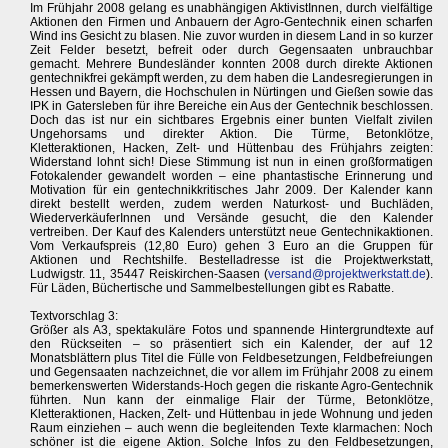
Im Frühjahr 2008 gelang es unabhängigen AktivistInnen, durch vielfältige
Aktionen den Firmen und Anbauern der Agro-Gentechnik einen scharfen
Wind ins Gesicht zu blasen. Nie zuvor wurden in diesem Land in so kurzer
Zeit Felder besetzt, befreit oder durch Gegensaaten unbrauchbar
gemacht. Mehrere Bundesländer konnten 2008 durch direkte Aktionen
gentechnikfrei gekämpft werden, zu dem haben die Landesregierungen in
Hessen und Bayern, die Hochschulen in Nürtingen und Gießen sowie das
IPK in Gatersleben für ihre Bereiche ein Aus der Gentechnik beschlossen.
Doch das ist nur ein sichtbares Ergebnis einer bunten Vielfalt zivilen
Ungehorsams und direkter Aktion. Die Türme, Betonklötze,
Kletteraktionen, Hacken, Zelt- und Hüttenbau des Frühjahrs zeigten:
Widerstand lohnt sich! Diese Stimmung ist nun in einen großformatigen
Fotokalender gewandelt worden – eine phantastische Erinnerung und
Motivation für ein gentechnikkritisches Jahr 2009. Der Kalender kann
direkt bestellt werden, zudem werden Naturkost- und Buchläden,
WiederverkäuferInnen und Versände gesucht, die den Kalender
vertreiben. Der Kauf des Kalenders unterstützt neue Gentechnikaktionen.
Vom Verkaufspreis (12,80 Euro) gehen 3 Euro an die Gruppen für
Aktionen und Rechtshilfe. Bestelladresse ist die Projektwerkstatt,
Ludwigstr. 11, 35447 Reiskirchen-Saasen (
versand@projektwerkstatt.de
).
Für Läden, Büchertische und Sammelbestellungen gibt es Rabatte.
Textvorschlag 3:
Größer als A3, spektakuläre Fotos und spannende Hintergrundtexte auf
den Rückseiten – so präsentiert sich ein Kalender, der auf 12
Monatsblättern plus Titel die Fülle von Feldbesetzungen, Feldbefreiungen
und Gegensaaten nachzeichnet, die vor allem im Frühjahr 2008 zu einem
bemerkenswerten Widerstands-Hoch gegen die riskante Agro-Gentechnik
führten. Nun kann der einmalige Flair der Türme, Betonklötze,
Kletteraktionen, Hacken, Zelt- und Hüttenbau in jede Wohnung und jeden
Raum einziehen – auch wenn die begleitenden Texte klarmachen: Noch
schöner ist die eigene Aktion. Solche Infos zu den Feldbesetzungen,