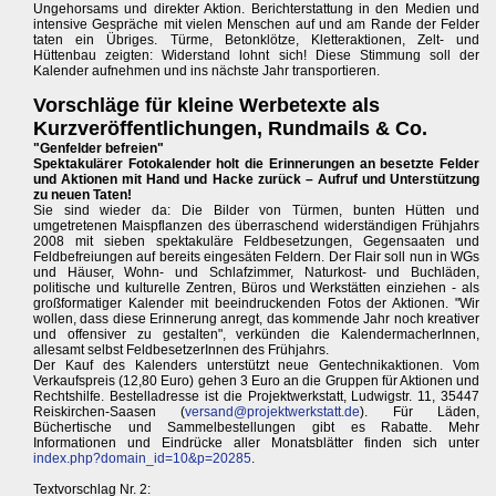
Ungehorsams und direkter Aktion. Berichterstattung in den Medien und
intensive Gespräche mit vielen Menschen auf und am Rande der Felder
taten ein Übriges. Türme, Betonklötze, Kletteraktionen, Zelt- und
Hüttenbau zeigten: Widerstand lohnt sich! Diese Stimmung soll der
Kalender aufnehmen und ins nächste Jahr transportieren.
Vorschläge für kleine Werbetexte als
Kurzveröffentlichungen, Rundmails & Co.
"Genfelder befreien"
Spektakulärer Fotokalender holt die Erinnerungen an besetzte Felder
und Aktionen mit Hand und Hacke zurück – Aufruf und Unterstützung
zu neuen Taten!
Sie sind wieder da: Die Bilder von Türmen, bunten Hütten und
umgetretenen Maispflanzen des überraschend widerständigen Frühjahrs
2008 mit sieben spektakuläre Feldbesetzungen, Gegensaaten und
Feldbefreiungen auf bereits eingesäten Feldern. Der Flair soll nun in WGs
und Häuser, Wohn- und Schlafzimmer, Naturkost- und Buchläden,
politische und kulturelle Zentren, Büros und Werkstätten einziehen - als
großformatiger Kalender mit beeindruckenden Fotos der Aktionen. "Wir
wollen, dass diese Erinnerung anregt, das kommende Jahr noch kreativer
und offensiver zu gestalten", verkünden die KalendermacherInnen,
allesamt selbst FeldbesetzerInnen des Frühjahrs.
Der Kauf des Kalenders unterstützt neue Gentechnikaktionen. Vom
Verkaufspreis (12,80 Euro) gehen 3 Euro an die Gruppen für Aktionen und
Rechtshilfe. Bestelladresse ist die Projektwerkstatt, Ludwigstr. 11, 35447
Reiskirchen-Saasen (
versand@projektwerkstatt.de
). Für Läden,
Büchertische und Sammelbestellungen gibt es Rabatte. Mehr
Informationen und Eindrücke aller Monatsblätter finden sich unter
index.php?domain_id=10&p=20285
.
Textvorschlag Nr. 2: