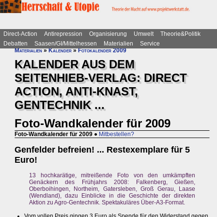
Direct-Action
Antirepression
Organisierung
Umwelt
Theorie&Politik
Debatten
Saasen/GI/Mittelhessen
Materialien
Service
Materialien
»
Kalender
»
Fotokalender 2009
KALENDER AUS DEM
SEITENHIEB-VERLAG: DIRECT
ACTION, ANTI-KNAST,
GENTECHNIK ...
Foto-Wandkalender für 2009
Foto-Wandkalender für 2009
●
Mitbestellen?
Genfelder befreien! ... Restexemplare für 5
Euro!
13 hochkarätige, mitreißende Foto von den umkämpften
Genäckern des Frühjahrs 2008: Falkenberg, Gießen,
Oberboihingen, Northeim, Gatersleben, Groß Gerau, Laase
(Wendland), dazu Einblicke in die Geschichte der direkten
Aktion zu Agro-Gentechnik. Spektakuläres Über-A3-Format.
Vom vollen Preis gingen 3 Euro als Spende für den Widerstand gegen