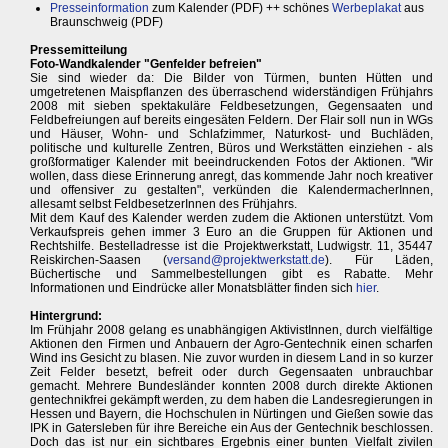
Presseinformation
zum Kalender (PDF) ++ schönes
Werbeplakat
aus
Braunschweig (PDF)
Pressemitteilung
Foto-Wandkalender "Genfelder befreien"
Sie sind wieder da: Die Bilder von Türmen, bunten Hütten und
umgetretenen Maispflanzen des überraschend widerständigen Frühjahrs
2008 mit sieben spektakuläre Feldbesetzungen, Gegensaaten und
Feldbefreiungen auf bereits eingesäten Feldern. Der Flair soll nun in WGs
und Häuser, Wohn- und Schlafzimmer, Naturkost- und Buchläden,
politische und kulturelle Zentren, Büros und Werkstätten einziehen - als
großformatiger Kalender mit beeindruckenden Fotos der Aktionen. "Wir
wollen, dass diese Erinnerung anregt, das kommende Jahr noch kreativer
und offensiver zu gestalten", verkünden die KalendermacherInnen,
allesamt selbst FeldbesetzerInnen des Frühjahrs.
Mit dem Kauf des Kalender werden zudem die Aktionen unterstützt. Vom
Verkaufspreis gehen immer 3 Euro an die Gruppen für Aktionen und
Rechtshilfe. Bestelladresse ist die Projektwerkstatt, Ludwigstr. 11, 35447
Reiskirchen-Saasen (
versand@projektwerkstatt.de
). Für Läden,
Büchertische und Sammelbestellungen gibt es Rabatte. Mehr
Informationen und Eindrücke aller Monatsblätter finden sich
hier
.
Hintergrund:
Im Frühjahr 2008 gelang es unabhängigen AktivistInnen, durch vielfältige
Aktionen den Firmen und Anbauern der Agro-Gentechnik einen scharfen
Wind ins Gesicht zu blasen. Nie zuvor wurden in diesem Land in so kurzer
Zeit Felder besetzt, befreit oder durch Gegensaaten unbrauchbar
gemacht. Mehrere Bundesländer konnten 2008 durch direkte Aktionen
gentechnikfrei gekämpft werden, zu dem haben die Landesregierungen in
Hessen und Bayern, die Hochschulen in Nürtingen und Gießen sowie das
IPK in Gatersleben für ihre Bereiche ein Aus der Gentechnik beschlossen.
Doch das ist nur ein sichtbares Ergebnis einer bunten Vielfalt zivilen