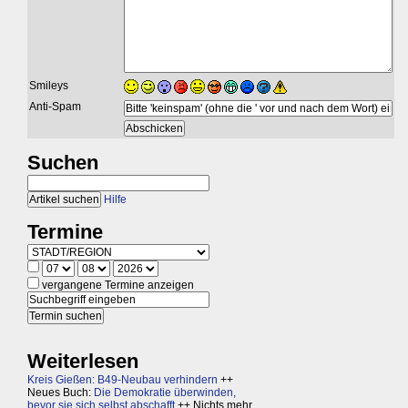
Smileys
Anti-Spam
Suchen
Hilfe
Termine
vergangene Termine anzeigen
Weiterlesen
Kreis Gießen: B49-Neubau verhindern
++
Neues Buch:
Die Demokratie überwinden,
bevor sie sich selbst abschafft
++ Nichts mehr