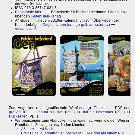
die Agro-Gentechnik!
ISBN 978-3-86747-031-5
Bestellseite hier ...
++ Bestellseite für BuchhändlerInnen, Läden usw.
über den
SeitenHieb-Verlag
A4-Bögen mit neuem 2010er-Kalendarium zum Überkleben der
Kalenderbögen:
Originalfarben (orange-gelb auf schwarz)
++
schwarzweiß
Zum Angucken (niedrigauflösende Webfassung):
Titelbild
als PDF und
großes JPG
++
Januar bis Juni
(PDF) ++
Juli bis Dezember
(PDF) ++
Rückseiten
(PDF)
Werbeanzeigen zum Abdrucken - das wäre nett, wenn die den Weg in
Rundbriefe, Zeitungen usw. finden könnten:
A5 quer
++
A4 hoch
Breit
++
ca. quadratisch
++
hochkant
++
Alle drei auf einem PDF