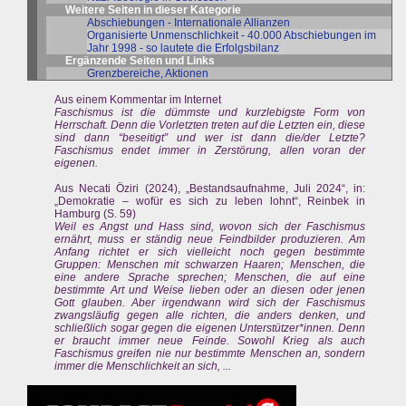
Weitere Seiten in dieser Kategorie
Abschiebungen - Internationale Allianzen
Organisierte Unmenschlichkeit - 40.000 Abschiebungen im
Jahr 1998 - so lautete die Erfolgsbilanz
Ergänzende Seiten und Links
Grenzbereiche, Aktionen
Aus einem Kommentar im Internet
Faschismus ist die dümmste und kurzlebigste Form von
Herrschaft. Denn die Vorletzten treten auf die Letzten ein, diese
sind dann “beseitigt” und wer ist dann die/der Letzte?
Faschismus endet immer in Zerstörung, allen voran der
eigenen.
Aus Necati Öziri (2024), „Bestandsaufnahme, Juli 2024“, in:
„Demokratie – wofür es sich zu leben lohnt“, Reinbek in
Hamburg (S. 59)
Weil es Angst und Hass sind, wovon sich der Faschismus
ernährt, muss er ständig neue Feindbilder produzieren. Am
Anfang richtet er sich vielleicht noch gegen bestimmte
Gruppen: Menschen mit schwarzen Haaren; Menschen, die
eine andere Sprache sprechen; Menschen, die auf eine
bestimmte Art und Weise lieben oder an diesen oder jenen
Gott glauben. Aber irgendwann wird sich der Faschismus
zwangsläufig gegen alle richten, die anders denken, und
schließlich sogar gegen die eigenen Unterstützer*innen. Denn
er braucht immer neue Feinde. Sowohl Krieg als auch
Faschismus greifen nie nur bestimmte Menschen an, sondern
immer die Menschlichkeit an sich, ...