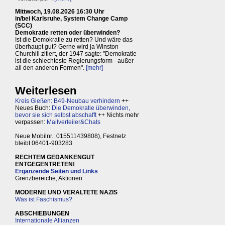
Mittwoch, 19.08.2026 16:30 Uhr
in/bei Karlsruhe, System Change Camp
(SCC)
Demokratie retten oder überwinden?
Ist die Demokratie zu retten? Und wäre das
überhaupt gut? Gerne wird ja Winston
Churchill zitiert, der 1947 sagte: "Demokratie
ist die schlechteste Regierungsform - außer
all den anderen Formen".
[mehr]
Weiterlesen
Kreis Gießen: B49-Neubau verhindern
++
Neues Buch:
Die Demokratie überwinden,
bevor sie sich selbst abschafft
++ Nichts mehr
verpassen:
Mailverteiler&Chats
Neue Mobilnr.: 015511439808), Festnetz
bleibt 06401-903283
RECHTEM GEDANKENGUT
ENTGEGENTRETEN!
Ergänzende Seiten und Links
Grenzbereiche, Aktionen
MODERNE UND VERALTETE NAZIS
Was ist Faschismus?
ABSCHIEBUNGEN
Internationale Allianzen