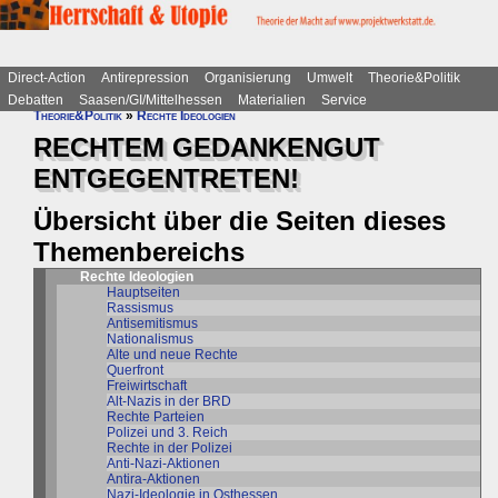
Direct-Action
Antirepression
Organisierung
Umwelt
Theorie&Politik
Debatten
Saasen/GI/Mittelhessen
Materialien
Service
Theorie&Politik
»
Rechte Ideologien
RECHTEM GEDANKENGUT
ENTGEGENTRETEN!
Übersicht über die Seiten dieses
Themenbereichs
Rechte Ideologien
Hauptseiten
Rassismus
Antisemitismus
Nationalismus
Alte und neue Rechte
Querfront
Freiwirtschaft
Alt-Nazis in der BRD
Rechte Parteien
Polizei und 3. Reich
Rechte in der Polizei
Anti-Nazi-Aktionen
Antira-Aktionen
Nazi-Ideologie in Osthessen