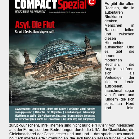
Es gibt die alten
Rechten, die in
autoritären
Strukturen
denken,
Menschen in
Rassen teilen
und zwischen
diesen
Hierarchien
aufmachen. Und
es gibt die
neuen,
modernen
Rechten, die
Ängste schüren,
sich als
Verteidiger der
kleinen Leute
aufspielen,
manchmal sogar
von Frauen und
Kindern (die sich
sonst an Herd
und Heim
zurückwünschen). Ihre Themen sind nicht nur die "Fluten" von Menschen
aus der Ferne, sondern Bedrohungen durch die USA, die Ökodiktatur, die
Gleichmacherei der Geschlechter und und und ... das spricht auch manch
politisch interessierte Strömung an, die sich fangen lassen für das Gerede