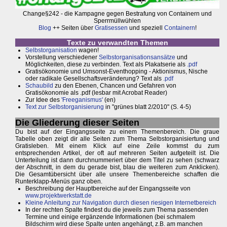
Change§242 - die Kampagne gegen Bestrafung von Containern und
Sperrmüllwühlen
Blog
++ Seiten über
Gratisessen
und speziell
Containern
!
Texte zu verwandten Themen
Selbstorganisation
wagen!
Vorstellung verschiedener
Selbstorganisationsansätze
und
Möglichkeiten, diese zu verbinden. Text als Plakatserie als
.pdf
Gratisökonomie und Umsonst-Eventhopping - Aktionismus, Nische
oder radikale Gesellschaftsveränderung? Text als
.pdf
Schaubild
zu den Ebenen, Chancen und Gefahren von
Gratisökonomie als .pdf (lesbar mit Acrobat Reader)
Zur Idee des
'Freeganismus'
(en)
Text zur Selbstorganisierung
in "grünes blatt 2/2010" (S. 4-5)
Die Gliederung dieser Seiten
Du bist auf der Eingangsseite zu einem Themenbereich. Die graue
Tabelle oben zeigt dir alle Seiten zum Thema Selbstorganisiertung und
Gratisleben. Mit einem Klick auf eine Zeile kommst du zum
entsprechenden Artikel, der oft auf mehreren Seiten aufgeteilt ist. Die
Unterteilung ist dann durchnummeriert über dem Titel zu sehen (schwarz
der Abschnitt, in dem du gerade bist, blau die weiteren zum Anklicken).
Die Gesamtübersicht über alle unsere Themenbereiche schaffen die
Runterklapp-Menüs ganz oben.
Beschreibung der Hauptbereiche auf der Eingangsseite von
www.projektwerkstatt.de
Kleine Anleitung zur Navigation durch diesen riesigen Internetbereich
In der rechten Spalte findest du die jeweils zum Thema passenden
Termine und einige ergänzende Informationen (bei schmalem
Bildschirm wird diese Spalte unten angehängt, z.B. am manchen