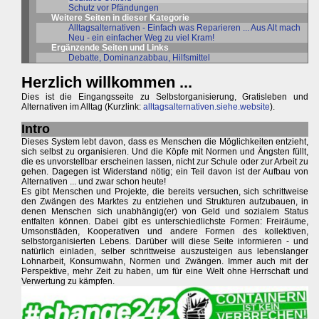
Schutz vor Pfändungen
Weitere Seiten in dieser Kategorie
Alltagsalternativen - Einfach was Reparieren ... Aus Alt mach
Neu - ein einfacher Weg zu viel Kram!
Ergänzende Seiten und Links
Debatte, Dominanzabbau, Hilfsmittel
Herzlich willkommen ...
Dies ist die Eingangsseite zu Selbstorganisierung, Gratisleben und
Alternativen im Alltag (Kurzlink:
alltagsalternativen.siehe.website
).
Intro
Dieses System lebt davon, dass es Menschen die Möglichkeiten entzieht,
sich selbst zu organisieren. Und die Köpfe mit Normen und Ängsten füllt,
die es unvorstellbar erscheinen lassen, nicht zur Schule oder zur Arbeit zu
gehen. Dagegen ist Widerstand nötig; ein Teil davon ist der Aufbau von
Alternativen ... und zwar schon heute!
Es gibt Menschen und Projekte, die bereits versuchen, sich schrittweise
den Zwängen des Marktes zu entziehen und Strukturen aufzubauen, in
denen Menschen sich unabhängig(er) von Geld und sozialem Status
entfalten können. Dabei gibt es unterschiedlichste Formen: Freiräume,
Umsonstläden, Kooperativen und andere Formen des kollektiven,
selbstorganisierten Lebens. Darüber will diese Seite informieren - und
natürlich einladen, selber schrittweise auszusteigen aus lebenslanger
Lohnarbeit, Konsumwahn, Normen und Zwängen. Immer auch mit der
Perspektive, mehr Zeit zu haben, um für eine Welt ohne Herrschaft und
Verwertung zu kämpfen.