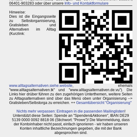
06401-903283 oder über unsere
Info- und Kontaktformulare
Hinweise:
Dies ist die Eingangsseite
zu Selbstorganisierung,
Gratisleben und
Alternativen im Alltag
(Kurzlink:
www.alltagsalternativen.siehe.website
, ehemals
"www.alltagsalternativen.tk" und "www.alltagsalternativen.de.vu"). Die
Links hier drüber führen zu den zugehörigen Unterthemen, weitere Seiten
zu Alltagsalternativen sind über das Menü oben unter Organisierung -->
Gratisleben/Selbstorga zu erreichen. ++
Gesamtübersicht "Organisierung"
Nichts mehr verpassen: Eintragen in die passenden Mailinglisten
!
Unterstützt diese Seiten: Spende an "Spenden&Aktionen", IBAN DE29
5139 0000 0092 8818 06 (Stichwort: "Prowe")! Die Warnmeldung, dass
der Kontoinhaber nicht passt, einfach ignorieren - wir haben unseren
Konten inhaltliche Bezeichnungen gegeben, die mit der Bank
abgesprochen sind.