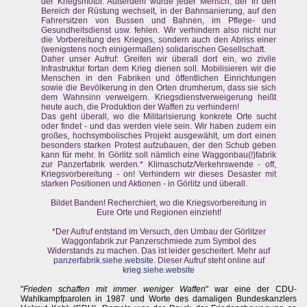
der Kriegsmotor. Außerdem würde jeder Mensch, der in den
Bereich der Rüstung wechselt, in der Bahnsanierung, auf den
Fahrersitzen von Bussen und Bahnen, im Pflege- und
Gesundheitsdienst usw. fehlen. Wir verhindern also nicht nur
die Vorbereitung des Krieges, sondern auch den Abriss einer
(wenigstens noch einigermaßen) solidarischen Gesellschaft.
Daher unser Aufruf: Greifen wir überall dort ein, wo zivile
Infrastruktur fortan dem Krieg dienen soll. Mobilisieren wir die
Menschen in den Fabriken und öffentlichen Einrichtungen
sowie die Bevölkerung in den Orten drumherum, dass sie sich
dem Wahnsinn verweigern. Kriegsdienstverweigerung heißt
heute auch, die Produktion der Waffen zu verhindern!
Das geht überall, wo die Militarisierung konkrete Orte sucht
oder findet - und das werden viele sein. Wir haben zudem ein
großes, hochsymbolisches Projekt ausgewählt, um dort einen
besonders starken Protest aufzubauen, der den Schub geben
kann für mehr. In Görlitz soll nämlich eine Waggonbau(!)fabrik
zur Panzerfabrik werden.* Klimaschutz/Verkehrswende - off,
Kriegsvorbereitung - on! Verhindern wir dieses Desaster mit
starken Positionen und Aktionen - in Görlitz und überall.
Bildet Banden! Recherchiert, wo die Kriegsvorbereitung in
Eure Orte und Regionen einzieht!
*Der Aufruf entstand im Versuch, den Umbau der Görlitzer
Waggonfabrik zur Panzerschmiede zum Symbol des
Widerstands zu machen. Das ist leider gescheitert. Mehr auf
panzerfabrik.siehe.website
. Dieser Aufruf steht online auf
krieg.siehe.website
"
Frieden schaffen mit immer weniger Waffen
" war eine der CDU-
Wahlkampfparolen in 1987 und Worte des damaligen Bundeskanzlers