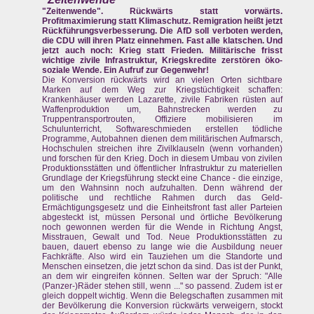
"Zeitenwende". Rückwärts statt vorwärts.
Profitmaximierung statt Klimaschutz. Remigration heißt jetzt
Rückführungsverbesserung. Die AfD soll verboten werden,
die CDU will ihren Platz einnehmen. Fast alle klatschen. Und
jetzt auch noch: Krieg statt Frieden. Militärische frisst
wichtige zivile Infrastruktur, Kriegskredite zerstören öko-
soziale Wende. Ein Aufruf zur Gegenwehr!
Die Konversion rückwärts wird an vielen Orten sichtbare
Marken auf dem Weg zur Kriegstüchtigkeit schaffen:
Krankenhäuser werden Lazarette, zivile Fabriken rüsten auf
Waffenproduktion um, Bahnstrecken werden zu
Truppentransportrouten, Offiziere mobilisieren im
Schulunterricht, Softwareschmieden erstellen tödliche
Programme, Autobahnen dienen dem militärischen Aufmarsch,
Hochschulen streichen ihre Zivilklauseln (wenn vorhanden)
und forschen für den Krieg. Doch in diesem Umbau von zivilen
Produktionsstätten und öffentlicher Infrastruktur zu materiellen
Grundlage der Kriegsführung steckt eine Chance - die einzige,
um den Wahnsinn noch aufzuhalten. Denn während der
politische und rechtliche Rahmen durch das Geld-
Ermächtigungsgesetz und die Einheitsfront fast aller Parteien
abgesteckt ist, müssen Personal und örtliche Bevölkerung
noch gewonnen werden für die Wende in Richtung Angst,
Misstrauen, Gewalt und Tod. Neue Produktionsstätten zu
bauen, dauert ebenso zu lange wie die Ausbildung neuer
Fachkräfte. Also wird ein Tauziehen um die Standorte und
Menschen einsetzen, die jetzt schon da sind. Das ist der Punkt,
an dem wir eingreifen können. Selten war der Spruch: "Alle
(Panzer-)Räder stehen still, wenn ..." so passend. Zudem ist er
gleich doppelt wichtig. Wenn die Belegschaften zusammen mit
der Bevölkerung die Konversion rückwärts verweigern, stockt