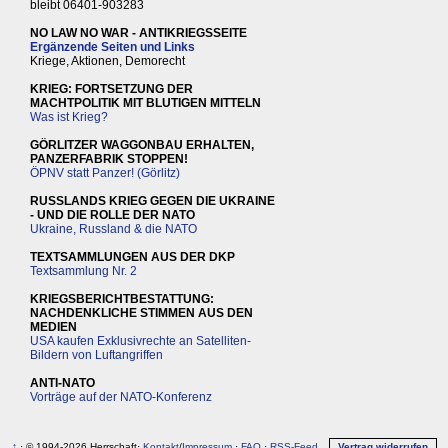
bleibt 06401-903283
NO LAW NO WAR - ANTIKRIEGSSEITE
Ergänzende Seiten und Links
Kriege, Aktionen, Demorecht
KRIEG: FORTSETZUNG DER
MACHTPOLITIK MIT BLUTIGEN MITTELN
Was ist Krieg?
GÖRLITZER WAGGONBAU ERHALTEN,
PANZERFABRIK STOPPEN!
ÖPNV statt Panzer! (Görlitz)
RUSSLANDS KRIEG GEGEN DIE UKRAINE
- UND DIE ROLLE DER NATO
Ukraine, Russland & die NATO
TEXTSAMMLUNGEN AUS DER DKP
Textsammlung Nr. 2
KRIEGSBERICHTBESTATTUNG:
NACHDENKLICHE STIMMEN AUS DEN
MEDIEN
USA kaufen Exklusivrechte an Satelliten-
Bildern von Luftangriffen
ANTI-NATO
Vorträge auf der NATO-Konferenz
↑
· © 1994-2026 Herrschaft·
Kontakt
/
Impressum
·
FAQ
·
RSS-Feed
Vertrag widerrufen