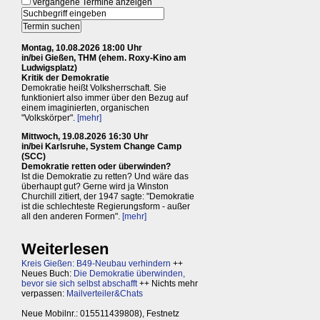
vergangene Termine anzeigen
Montag, 10.08.2026 18:00 Uhr
in/bei Gießen, THM (ehem. Roxy-Kino am
Ludwigsplatz)
Kritik der Demokratie
Demokratie heißt Volksherrschaft. Sie
funktioniert also immer über den Bezug auf
einem imaginierten, organischen
"Volkskörper".
[mehr]
Mittwoch, 19.08.2026 16:30 Uhr
in/bei Karlsruhe, System Change Camp
(SCC)
Demokratie retten oder überwinden?
Ist die Demokratie zu retten? Und wäre das
überhaupt gut? Gerne wird ja Winston
Churchill zitiert, der 1947 sagte: "Demokratie
ist die schlechteste Regierungsform - außer
all den anderen Formen".
[mehr]
Weiterlesen
Kreis Gießen: B49-Neubau verhindern
++
Neues Buch:
Die Demokratie überwinden,
bevor sie sich selbst abschafft
++ Nichts mehr
verpassen:
Mailverteiler&Chats
Neue Mobilnr.: 015511439808), Festnetz