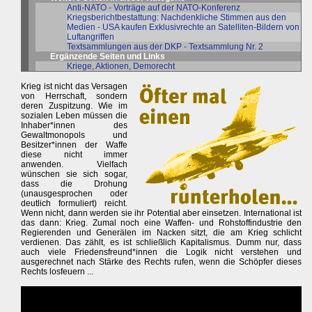
Anti-NATO - Vorträge auf der NATO-Konferenz
Kriegsberichtbestattung: Nachdenkliche Stimmen aus den
Medien - USA kaufen Exklusivrechte an Satelliten-Bildern von
Luftangriffen
Textsammlungen aus der DKP - Textsammlung Nr. 2
Ergänzende Seiten und Links
Kriege, Aktionen, Demorecht
Krieg ist nicht das Versagen
von Herrschaft, sondern
deren Zuspitzung. Wie im
sozialen Leben müssen die
Inhaber*innen des
Gewaltmonopols und
Besitzer*innen der Waffe
diese nicht immer
anwenden. Vielfach
wünschen sie sich sogar,
dass die Drohung
(unausgesprochen oder
deutlich formuliert) reicht.
Wenn nicht, dann werden sie ihr Potential aber einsetzen. International ist
das dann: Krieg. Zumal noch eine Waffen- und Rohstoffindustrie den
Regierenden und Generälen im Nacken sitzt, die am Krieg schlicht
verdienen. Das zählt, es ist schließlich Kapitalismus. Dumm nur, dass
auch viele Friedensfreund*innen die Logik nicht verstehen und
ausgerechnet nach Stärke des Rechts rufen, wenn die Schöpfer dieses
Rechts losfeuern ...