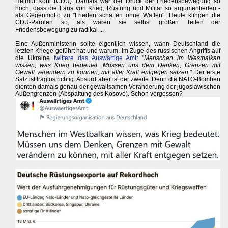
Helmut Kohl (CDU). Damals war der Druck der Friedensbewegung so
hoch, dass die Fans von Krieg, Rüstung und Militär so argumentierten -
als Gegenmotto zu "Frieden schaffen ohne Waffen". Heute klingen die
CDU-Parolen so, als wären sie selbst großen Teilen der
Friedensbewegung zu radikal ...
Eine Außenministerin sollte eigentlich wissen, wann Deutschland die
letzten Kriege geführt hat und warum. Im Zuge des russischen Angriffs auf
die Ukraine
twittere das Auswärtige Amt
: "
Menschen im Westbalkan
wissen, was Krieg bedeutet. Müssen uns dem Denken, Grenzen mit
Gewalt verändern zu können, mit aller Kraft entgegen setzen.
" Der erste
Satz ist fraglos richtig. Absurd aber ist der zweite. Denn die NATO-Bomben
dienten damals genau der gewaltsamen Veränderung der jugoslawischen
Außengrenzen (Abspaltung des Kosovo). Schon vergessen?