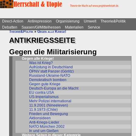
Direct-Action
Antirepression
Organisierung
Umwelt
Theorie&Politik
Debatten
Saasen/GI/Mittelhessen
Materialien
Service
Theorie&Politik
»
Gegen alle Kriege!
ANTIKRIEGSSEITE
Gegen die Militarisierung
Gegen alle Kriege!
Was ist Krieg?
Aufrüstung in Deutschland
ÖPNV statt Panzer (Görlitz)
Russland-Ukraine-NATO
Demokratisch bomben
Gegen gute Kriege
Deutsch-Europa an die Macht
EU contra USA
US-Imperialismus
Mehr Polizei international
11.9.2001 (Nineeleven)
11.9.1973 (Chile)
Frieden und Bewegung
Aktionsideen
Anti-Kriegs-Lieder
NATO München 2002
In und um Gießen
Weitere Seiten in dieser Kategorie