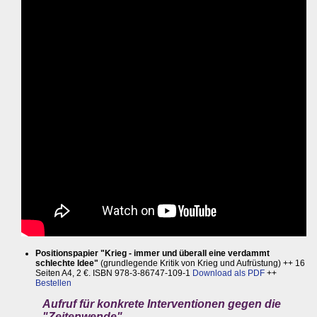
Positionspapier "Krieg - immer und überall eine verdammt
schlechte Idee"
(grundlegende Kritik von Krieg und Aufrüstung) ++ 16
Seiten A4, 2 €. ISBN 978-3-86747-109-1
Download als PDF
++
Bestellen
Aufruf für konkrete Interventionen gegen die
"Zeitenwende"