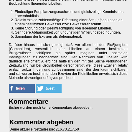
Beobachtung fliegender Libellen:
Eindeutiger Fortpflanzungsnachweis und gleichzeitige Kenntnis des
Larvenhabitats.
Relativ exakte zahlenmäßige Erfassung einer Schlüpfpopulation an
einem bestimmten Gewässer bzw. Gewässerabschnitt.
Keine Störung oder Beeinträchtigung von lebenden Libellen.
Geringere Abhängigkeit von ungünstigen Witterungsbedingungen.
Sammlung der Exuvien als Belegmaterial.
Darüber hinaus hat sich gezeigt, daß, vor allem bei den Flußjungfern
(Gomphiden), wesentlich mehr Libellen an einem bestimmten
Brutgewässer schlüpfen als später Imagines unter optimalen
Bedingungen zu beobachten sind. Der Nachweis von Libellen wird
dadurch erleichtert. Allerdings halte ich den mit der Suche verbundenen
Zeitaufwand nur bei Großlibellen gerechtfertigt, weil diese Exuvien relativ
einfach aufzu finden und zu bestimmen sind. Bei den kaum sichtbaren
und schwer zu bestimmenden Exuvien der Kleinlibellen erweist sich diese
Methode als weniger erfolgversprechend.
Kommentare
Bisher wurden noch keine Kommentare abgegeben.
Kommentar abgeben
Deine aktuelle Netzadresse: 216.73.217.50