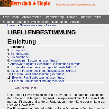
Direct-Action
Antirepression
Organisierung
Umwelt
Theorie&Politik
Debatten
Saasen/GI/Mittelhessen
Materialien
Service
Umwelt
»
Naturbeobachtung
»
Libellen
LIBELLENBESTIMMUNG
Einleitung
1.
Einleitung
3.
Schlüpfzeit
4.
Schlüpfstandort
5.
Suchmethode
6.
Hinweis zum Bestimmungsschlüssel
7.
Aufbewahrung der Exuvien und Bestimmungsliteratur
8.
Exuvien-Familienbestimmungsschlüssel - TAFEL I
9.
Exuvien-Familienbestimmungsschlüssel - TAFEL II
10.
Exuvien Familienbestimmungsschlüssel
11.
Exuvien-Familienbestimmungsschlüssel
12.
Exuvien-Familienbestimmungsschlüssel
Von Stefan Heitz
Unter einer Exuvie versteht man die Larvenhaut, die nach der Schlüpfung
der Libelle zum fertigen Fluginsekt (Imago) zurückbleibt. Exuvien findet
man auf Pflanzen und anderen Unterlagen in der Nähe oder entlang der
Ufer von Gewässern.
Die Exuviensuche bietet eine Vielzahl von Vorteilen im Vergleich zu der