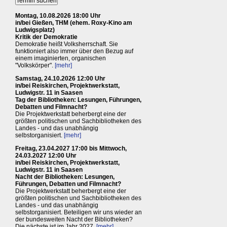
Montag, 10.08.2026 18:00 Uhr
in/bei Gießen, THM (ehem. Roxy-Kino am
Ludwigsplatz)
Kritik der Demokratie
Demokratie heißt Volksherrschaft. Sie
funktioniert also immer über den Bezug auf
einem imaginierten, organischen
"Volkskörper".
[mehr]
Samstag, 24.10.2026 12:00 Uhr
in/bei Reiskirchen, Projektwerkstatt,
Ludwigstr. 11 in Saasen
Tag der Bibliotheken: Lesungen, Führungen,
Debatten und Filmnacht?
Die Projektwerkstatt beherbergt eine der
größten politischen und Sachbibliotheken des
Landes - und das unabhängig
selbstorganisiert.
[mehr]
Freitag, 23.04.2027 17:00 bis Mittwoch,
24.03.2027 12:00 Uhr
in/bei Reiskirchen, Projektwerkstatt,
Ludwigstr. 11 in Saasen
Nacht der Bibliotheken: Lesungen,
Führungen, Debatten und Filmnacht?
Die Projektwerkstatt beherbergt eine der
größten politischen und Sachbibliotheken des
Landes - und das unabhängig
selbstorganisiert. Beteiligen wir uns wieder an
der bundesweiten Nacht der Bibliotheken?
Die nächste ist im Jahr 2027.
[mehr]