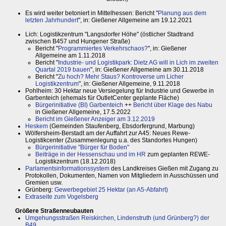
Es wird weiter betoniert in Mittelhessen: Bericht "
Planung aus dem
letzten Jahrhundert
", in: Gießener Allgemeine am 19.12.2021
Lich: Logistikzentrum "Langsdorfer Höhe" (östlicher Stadtrand
zwischen B457 und Hungener Straße)
Bericht "
Programmiertes Verkehrschaos?
", in: Gießener
Allgemeine am 1.11.2018
Bericht "
Industrie- und Logistikpark: Dietz AG will in Lich im zweiten
Quartal 2019 bauen
", in: Gießener Allgemeine am 30.11.2018
Bericht "
Zu hoch? Mehr Staus? Kontroverse um Licher
Logistikzentrum
", in: Gießener Allgemeine, 9.11.2018
Pohlheim: 30 Hektar neue Versiegelung für Industrie und Gewerbe in
Garbenteich (ehemals für OutletCenter geplante Fläche)
Bürgerinitiative (BI) Garbenteich
++
Bericht über Klage des Nabu
in Gießener Allgemeine, 17.5.2022
Bericht im Gießener Anzeiger am 3.12.2019
Heskem
(Gemeinden Staufenberg, Ebsdorfergrund, Marbung)
Wölfersheim-Berstadt am der Auffahrt zur A45: Neues Rewe-
Logistikcenter (Zusammenlegung u.a. des Standortes Hungen)
Bürgerinitiative "Bürger für Boden"
Beiträge in der Hessenschau und im HR
zum geplanten REWE-
Logistikzentrum (18.12.2018)
Parlamentsinformationssystem
des Landkreises Gießen mit Zugang zu
Protokollen, Dokumenten, Namen von Mitgliedern in Ausschüssen und
Gremien usw.
Grünberg:
Gewerbegebiet 25 Hektar (an A5-Abfahrt)
Extraseite zum Vogelsberg
Größere Straßenneubauten
Umgehungsstraßen Reiskirchen, Lindenstruth (und Grünberg?) der
B49