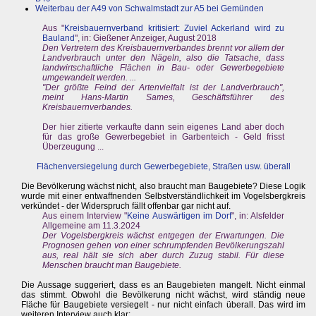
Weiterbau der A49 von Schwalmstadt zur A5 bei Gemünden
Aus "
Kreisbauernverband kritisiert: Zuviel Ackerland wird zu
Bauland
", in: Gießener Anzeiger, August 2018
Den Vertretern des Kreisbauernverbandes brennt vor allem der
Landverbrauch unter den Nägeln, also die Tatsache, dass
landwirtschaftliche Flächen in Bau- oder Gewerbegebiete
umgewandelt werden. ...
"Der größte Feind der Artenvielfalt ist der Landverbrauch",
meint Hans-Martin Sames, Geschäftsführer des
Kreisbauernverbandes.
Der hier zitierte verkaufte dann sein eigenes Land aber doch
für das große Gewerbegebiet in Garbenteich - Geld frisst
Überzeugung ...
Flächenversiegelung durch Gewerbegebiete, Straßen usw. überall
Die Bevölkerung wächst nicht, also braucht man Baugebiete? Diese Logik
wurde mit einer entwaffnenden Selbstverständlichkeit im Vogelsbergkreis
verkündet - der Widerspruch fällt offenbar gar nicht auf.
Aus einem Interview "
Keine Auswärtigen im Dorf
", in: Alsfelder
Allgemeine am 11.3.2024
Der Vogelsbergkreis wächst entgegen der Erwartungen. Die
Prognosen gehen von einer schrumpfenden Bevölkerungszahl
aus, real hält sie sich aber durch Zuzug stabil. Für diese
Menschen braucht man Baugebiete.
Die Aussage suggeriert, dass es an Baugebieten mangelt. Nicht einmal
das stimmt. Obwohl die Bevölkerung nicht wächst, wird ständig neue
Fläche für Baugebiete versiegelt - nur nicht einfach überall. Das wird im
weiteren Interview auch klar: