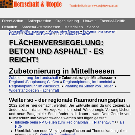
Direct-Action
Antirepression
Organisierung
Umwelt
Theorie&Politik
Debatten
Saasen/GI/Mittelhessen
Materialien
Service
Saasen/GI/Mittelhessen
»
Politik in/um Gießen
»
Flächenfraß stoppen!
Umwelt
»
Natur und Biotope
»
Flächenfraß stoppen!
FLÄCHENVERSIEGELUNG:
BETON UND ASPHALT - ES
REICHT!
Zubetonierung in Mittelhessen
Zubetonierung der Landschaft
●
Zubetonierung in Mittelhessen
●
Regional-/Bauplanung Gießen
●
Regionalplanung im Lumdatal
●
Regionalplanung im Wiesecktal
●
Planung im Süden von Gießen
●
Widerstand gegen Flächenfraß
Weiter so - der regionale Raumordnungsplan
2022 soll er neu gemacht werden. Die Entwürfe sind da und zeigen: Es
ändert sich nichts. Hinzugekommen sind Windenergie-Vorrangflächen
und neue Baugebiete. Sonst ändert sich kaum etwas. Dem Gerede von
Klimaschutz und Verkehrswende werden hier lügen gestraft.
Infoseite beim RP Gießen zum Regionalplan
++
Planentwurf
++
als
PDF
Überblick über neue Versiegelungsflächen auf Themenkarten gut zu