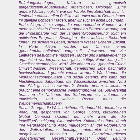
Befreiungstheologen, Kritikern der genetisch
aufgerüstetenGroßagrikultur, Arbeitslosen, Ökologen. „Eine
andere Weltist möglich“ war die Parole. Ihre Botschaft, auch für
Treffender traditionellen Politiker wie etwa das in Genua, lautet:
Ihr stelltdie richtigen Fragen, aber wir suchen echte Lösungen.
Porte Alegre 2, so zeigendie vorbereitenden Papiere, wird
mehr sein als ein Erster Mai derglobalen Bürgerbewegung. Auf
die Protestparole von der „anderenGlobalisierung“ folgt ein
politisches Programm: Strategien, die zuwirklicher Sicherheit
führen, zu sicherem Leben, sicherem Wasser,sicherer Zukunft.
In Porto Alegre werden die Umrisse eines
„globalenMarshallplans“ vorgestellt, Antworten auf vier
Leitfragen gesucht:Wie müsssen Handel und Kapitalverkehr so
organisiert werden,dass eine gleichmäßige Entwicklung aller
Gesellschaftenmöglich wird? Wie können die „globalen Güter“
Umwelt,Wasser, Wissenschaft, genetisches Erbe nachhaltig
bewirtschaftetund gerecht verteilt werden? Wie können die
Migrationsströmepolitisch und sozial gelenkt, wie kann das
Flüchtlingselendabgebaut, die Wissenslücke zwischen Nord
und Süd geschlossenwerden? Welche neuen Institutionen
braucht eine demokratische Weltordnung,wie viel Souveränität
brauchen die Nationen des Südens,um sich autonom zu
entwickeln, und welche Rechte muss die
Weltgemeinschafthaben?
Susan George, die Weltmarkttheoretikerinund Vordenkerin von
Attac, hat, gesponsert von George Soros, kürzlicheinen
Global Compact skizziert, der mehr wäre als die
freiwilligeBeseitigung ökonomischer Kollateralschäden durch
ihre Verursacher.Und Attac, maßgeblich an der Vorbereitung
des Weltsozialforums beteiligt, unterbreitet dort einen
ausgefeilten Vorschlag zur Finanzierungdieses
„planetarischen Gesellschaftsvertrags“. Unter Leitung