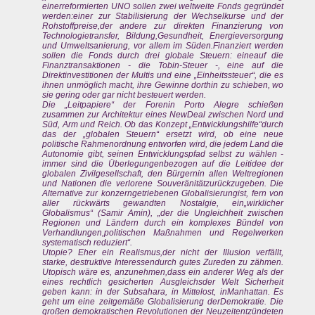
einerreformierten UNO sollen zwei weltweite Fonds gegründet
werden:einer zur Stabilisierung der Wechselkurse und der
Rohstoffpreise,der andere zur direkten Finanzierung von
Technologietransfer, Bildung,Gesundheit, Energieversorgung
und Umweltsanierung, vor allem im Süden.Finanziert werden
sollen die Fonds durch drei globale Steuern: eineauf die
Finanztransaktionen - die Tobin-Steuer -, eine auf die
Direktinvestitionen der Multis und eine „Einheitssteuer“, die es
ihnen unmöglich macht, ihre Gewinne dorthin zu schieben, wo
sie gering oder gar nicht besteuert werden.
Die „Leitpapiere“ der Forenin Porto Alegre schießen
zusammen zur Architektur eines NewDeal zwischen Nord und
Süd, Arm und Reich. Ob das Konzept „Entwicklungshilfe“durch
das der „globalen Steuern“ ersetzt wird, ob eine neue
politische Rahmenordnung entworfen wird, die jedem Land die
Autonomie gibt, seinen Entwicklungspfad selbst zu wählen -
immer sind die Überlegungenbezogen auf die Leitidee der
globalen Zivilgesellschaft, den Bürgernin allen Weltregionen
und Nationen die verlorene Souveränitätzurückzugeben. Die
Alternative zur konzerngetriebenen Globalisierungist, fern von
aller rückwärts gewandten Nostalgie, ein„wirklicher
Globalismus“ (Samir Amin), „der die Ungleichheit zwischen
Regionen und Ländern durch ein komplexes Bündel von
Verhandlungen,politischen Maßnahmen und Regelwerken
systematisch reduziert“.
Utopie? Eher ein Realismus,der nicht der Illusion verfällt,
starke, destruktive Interessendurch gutes Zureden zu zähmen.
Utopisch wäre es, anzunehmen,dass ein anderer Weg als der
eines rechtlich gesicherten Ausgleichsder Welt Sicherheit
geben kann: in der Subsahara, in Mittelost, inManhattan. Es
geht um eine zeitgemäße Globalisierung derDemokratie. Die
großen demokratischen Revolutionen der Neuzeitentzündeten