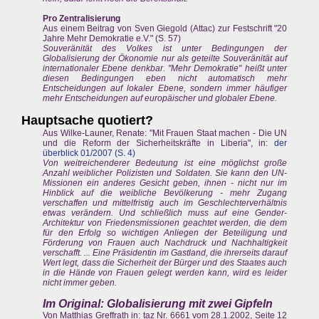
Pro Zentralisierung
Aus einem Beitrag von Sven Giegold (Attac) zur Festschrift "20
Jahre Mehr Demokratie e.V." (S. 57)
Souveränität des Volkes ist unter Bedingungen der
Globalisierung der Ökonomie nur als geteilte Souveränität auf
internationaler Ebene denkbar. "Mehr Demokratie" heißt unter
diesen Bedingungen eben nicht automatisch mehr
Entscheidungen auf lokaler Ebene, sondern immer häufiger
mehr Entscheidungen auf europäischer und globaler Ebene.
Hauptsache quotiert?
Aus Wilke-Launer, Renate: "Mit Frauen Staat machen - Die UN
und die Reform der Sicherheitskräfte in Liberia", in:
der
überblick 01/2007 (S. 4
)
Von weitreichenderer Bedeutung ist eine möglichst große
Anzahl weiblicher Polizisten und Soldaten. Sie kann den UN-
Missionen ein anderes Gesicht geben, ihnen - nicht nur im
Hinblick auf die weibliche Bevölkerung - mehr Zugang
verschaffen und mittelfristig auch im Geschlechterverhältnis
etwas verändern. Und schließlich muss auf eine Gender-
Architektur von Friedensmissionen geachtet werden, die dem
für den Erfolg so wichtigen Anliegen der Beteiligung und
Förderung von Frauen auch Nachdruck und Nachhaltigkeit
verschafft. ... Eine Präsidentin im Gastland, die ihrerseits darauf
Wert legt, dass die Sicherheit der Bürger und des Staates auch
in die Hände von Frauen gelegt werden kann, wird es leider
nicht immer geben.
Im Original: Globalisierung mit zwei Gipfeln
Von Matthias Greffrath in: taz Nr. 6661 vom 28.1.2002, Seite 12