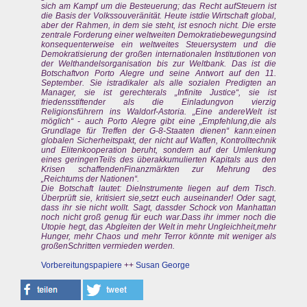
sich am Kampf um die Besteuerung; das Recht aufSteuern ist
die Basis der Volkssouveränität. Heute istdie Wirtschaft global,
aber der Rahmen, in dem sie steht, ist esnoch nicht. Die erste
zentrale Forderung einer weltweiten Demokratiebewegungsind
konsequenterweise ein weltweites Steuersystem und die
Demokratisierung der großen internationalen Institutionen von
der Welthandelsorganisation bis zur Weltbank. Das ist die
Botschaftvon Porto Alegre und seine Antwort auf den 11.
September. Sie istradikaler als alle sozialen Predigten an
Manager, sie ist gerechterals „Infinite Justice“, sie ist
friedensstiftender als die Einladungvon vierzig
Religionsführern ins Waldorf-Astoria. „Eine andereWelt ist
möglich“ - auch Porto Alegre gibt eine „Empfehlung,die als
Grundlage für Treffen der G-8-Staaten dienen“ kann:einen
globalen Sicherheitspakt, der nicht auf Waffen, Kontrolltechnik
und Elitenkooperation beruht, sondern auf der Umlenkung
eines geringenTeils des überakkumulierten Kapitals aus den
Krisen schaffendenFinanzmärkten zur Mehrung des
„Reichtums der Nationen“.
Die Botschaft lautet: DieInstrumente liegen auf dem Tisch.
Überprüft sie, kritisiert sie,setzt euch auseinander! Oder sagt,
dass ihr sie nicht wollt. Sagt, dassder Schock von Manhattan
noch nicht groß genug für euch war.Dass ihr immer noch die
Utopie hegt, das Abgleiten der Welt in mehr Ungleichheit,mehr
Hunger, mehr Chaos und mehr Terror könnte mit weniger als
großenSchritten vermieden werden.
Vorbereitungspapiere
++
Susan George