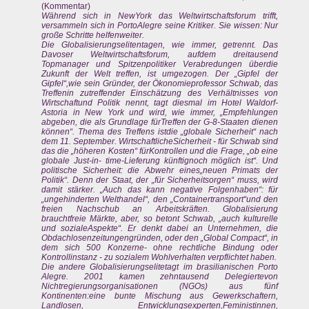
(Kommentar)
Während sich in NewYork das Weltwirtschaftsforum trifft,
versammeln sich in PortoAlegre seine Kritiker. Sie wissen: Nur
große Schritte helfenweiter.
Die Globalisierungselitentagen, wie immer, getrennt. Das
Davoser Weltwirtschaftsforum, aufdem dreitausend
Topmanager und Spitzenpolitiker Verabredungen überdie
Zukunft der Welt treffen, ist umgezogen. Der „Gipfel der
Gipfel“,wie sein Gründer, der Ökonomieprofessor Schwab, das
Treffenin zutreffender Einschätzung des Verhältnisses von
Wirtschaftund Politik nennt, tagt diesmal im Hotel Waldorf-
Astoria in New York und wird, wie immer, „Empfehlungen
abgeben, die als Grundlage fürTreffen der G-8-Staaten dienen
können“. Thema des Treffens istdie „globale Sicherheit“ nach
dem 11. September. WirtschaftlicheSicherheit - für Schwab sind
das die „höheren Kosten“ fürKontrollen und die Frage, „ob eine
globale Just-in- time-Lieferung künftignoch möglich ist“. Und
politische Sicherheit: die Abwehr eines„neuen Primats der
Politik“. Denn der Staat, der „für Sicherheitsorgen“ muss, wird
damit stärker. „Auch das kann negative Folgenhaben“: für
„ungehinderten Welthandel“, den „Containertransport“und den
freien Nachschub an Arbeitskräften. Globalisierung
brauchtfreie Märkte, aber, so betont Schwab, „auch kulturelle
und sozialeAspekte“. Er denkt dabei an Unternehmen, die
Obdachlosenzeitungengründen, oder den „Global Compact“, in
dem sich 500 Konzerne- ohne rechtliche Bindung oder
Kontrollinstanz - zu sozialem Wohlverhalten verpflichtet haben.
Die andere Globalisierungselitetagt im brasilianischen Porto
Alegre. 2001 kamen zehntausend Delegiertevon
Nichtregierungsorganisationen (NGOs) aus fünf
Kontinenten:eine bunte Mischung aus Gewerkschaftern,
Landlosen, Entwicklungsexperten,Feministinnen,