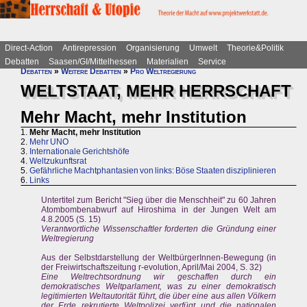
Direct-Action
Antirepression
Organisierung
Umwelt
Theorie&Politik
Debatten
Saasen/GI/Mittelhessen
Materialien
Service
Debatten
»
Weitere Debatten
»
Pro Weltregierung
WELTSTAAT, MEHR HERRSCHAFT
Mehr Macht, mehr Institution
1.
Mehr Macht, mehr Institution
2.
Mehr UNO
3.
Internationale Gerichtshöfe
4.
Weltzukunftsrat
5.
Gefährliche Machtphantasien von links: Böse Staaten disziplinieren
6.
Links
Untertitel zum Bericht "Sieg über die Menschheit" zu 60 Jahren
Atombombenabwurf auf Hiroshima in der Jungen Welt am
4.8.2005 (S. 15)
Verantwortliche Wissenschaftler forderten die Gründung einer
Weltregierung
Aus der Selbstdarstellung der WeltbürgerInnen-Bewegung (in
der Freiwirtschaftszeitung r-evolution, April/Mai 2004, S. 32)
Eine Weltrechtsordnung wir geschaffen durch ein
demokratisches Weltparlament, was zu einer demokratisch
legitimierten Weltautorität führt, die über eine aus allen Völkern
der Erde rekrutierte Weltpolizei verfügt und die nationalen