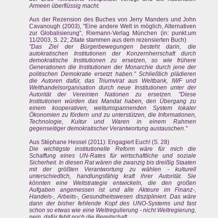
Armeen überflüssig macht.
Aus der Rezension des Buches von Jerry Manders und John
Cavanough (2003), "Eine andere Welt in möglich, Alternativen
zur Globalisierung", Riemann-Verlag München (in: punkt.um
11/2003, S. 22; Zitate stammen aus dem rezensierten Buch)
"Das Ziel der Bürgerbewegungen besteht darin, die
autokratischen Institutionen der Konzernherrschaft durch
demokratische Institutionen zu ersetzen, so wie frühere
Generationen die Institutionen der Monarchie durch jene der
politischen Demokratie ersetzt haben." Schließlich plädieren
die Autoren dafür, das Triumvirat aus Weltbank, IWF und
Welthandelsorganisation durch neue Institutionen unter der
Autorität der Vereinten Nationen zu ersetzen. "Diese
Institutionen würden das Mandat haben, den Übergang zu
einem kooperativen, weltumspannenden System lokaler
Ökonomien zu fördern und zu unterstützen, die Informationen,
Technologie, Kultur und Waren in einem Rahmen
gegenseitiger demokratischer Verantwortung austauschen."
Aus Stéphane Hessel (2011): Engagiert Euch! (S. 28)
Die wichtigste institutionelle Reform wäre für mich die
Schaffung eines UN-Rates für wirtschaftliche und soziale
Sicherheit. In diesen Rat wären die zwanzig bis dreißig Staaten
mit der größten Verantwortung zu wählen - kulturell
unterschiedlich, handlungsfähig kraft ihrer Autorität. Sie
könnten eine Weltstrategie entwickeln, die den großen
Aufgaben angemessen ist und alle Akteure im Finanz-,
Handels-, Arbeits-, Gesundheitswesen diszipliniert. Das wäre
dann der bisher fehlende Kopf des UNO-Systems und fast
schon so etwas wie eine Weltregulierung - nicht Weltregierung,
nein, dafür fehlt noch die Bereitschaft.