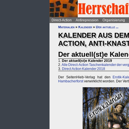
Direct-Action
Antirepression
Organisierung
Materialien
»
Kalender
»
Der aktuelle ...
KALENDER AUS DEM
ACTION, ANTI-KNAST
Der aktuell(st)e Kale
1.
Der aktuell(st)e Kalender 2019
2.
Alle Direct-Action Taschenkalender der ve
3.
Direct Action Kalender 2018
Der SeitenHieb-Verlag hat den
Erotik-K
Hambacherforst
verwirklicht worden. Der Vert