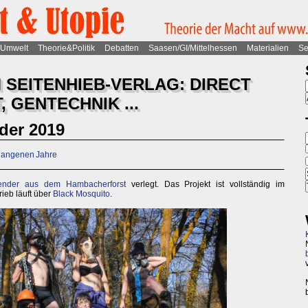
Umwelt
Theorie&Politik
Debatten
Saasen/GI/Mittelhessen
Materialien
Se
 SEITENHIEB-VERLAG: DIRECT
, GENTECHNIK ...
nder 2019
rgangenen Jahre
alender aus dem Hambacherforst
verlegt. Das Projekt ist vollständig im
rieb läuft über
Black Mosquito
.