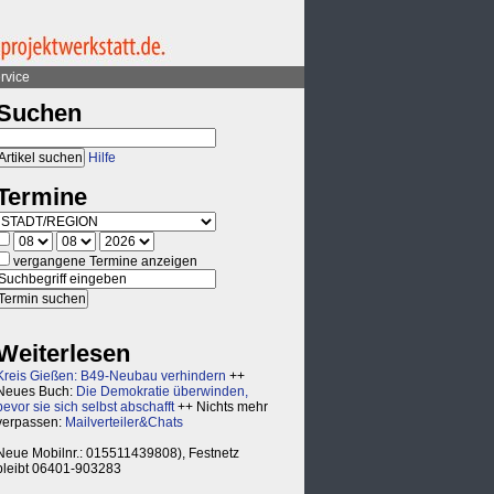
rvice
Suchen
Hilfe
Termine
vergangene Termine anzeigen
Weiterlesen
Kreis Gießen: B49-Neubau verhindern
++
Neues Buch:
Die Demokratie überwinden,
bevor sie sich selbst abschafft
++ Nichts mehr
verpassen:
Mailverteiler&Chats
Neue Mobilnr.: 015511439808), Festnetz
bleibt 06401-903283