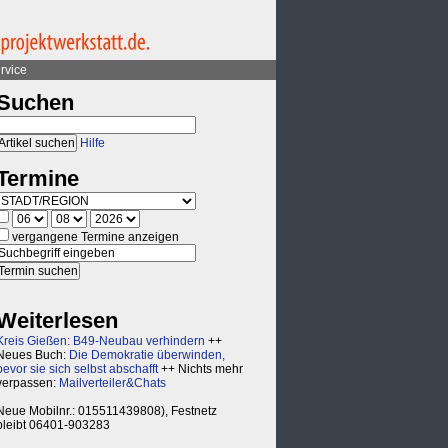
rvice
Suchen
Hilfe
Termine
vergangene Termine anzeigen
Weiterlesen
Kreis Gießen: B49-Neubau verhindern
++
Neues Buch:
Die Demokratie überwinden,
bevor sie sich selbst abschafft
++ Nichts mehr
verpassen:
Mailverteiler&Chats
Neue Mobilnr.: 015511439808), Festnetz
bleibt 06401-903283