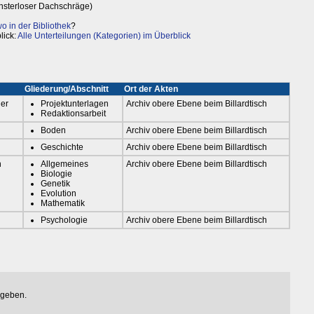
ensterloser Dachschräge)
 in der Bibliothek
?
lick:
Alle Unterteilungen (Kategorien) im Überblick
Gliederung/Abschnitt
Ort der Akten
der
Projektunterlagen
Archiv obere Ebene beim Billardtisch
Redaktionsarbeit
Boden
Archiv obere Ebene beim Billardtisch
Geschichte
Archiv obere Ebene beim Billardtisch
n
Allgemeines
Archiv obere Ebene beim Billardtisch
Biologie
Genetik
Evolution
Mathematik
Psychologie
Archiv obere Ebene beim Billardtisch
egeben.