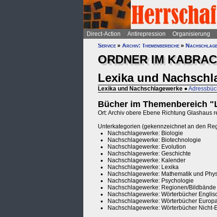
Direct-Action
Antirepression
Organisierung
Service
»
Archiv: Themenbereiche
»
Nachschlag
ORDNER IM KABRAC
Lexika und Nachschl
Lexika und Nachschlagewerke
●
Adressbüc
Bücher im Themenbereich "
Ort: Archiv obere Ebene Richtung Glashaus rec
Unterkategorien (gekennzeichnet an den Re
Nachschlagewerke: Biologie
Nachschlagewerke: Biotechnologie
Nachschlagewerke: Evolution
Nachschlagewerke: Geschichte
Nachschlagewerke: Kalender
Nachschlagewerke: Lexika
Nachschlagewerke: Mathematik und Phys
Nachschlagewerke: Psychologie
Nachschlagewerke: Regionen/Bildbände
Nachschlagewerke: Wörterbücher Englis
Nachschlagewerke: Wörterbücher Europ
Nachschlagewerke: Wörterbücher Nicht-