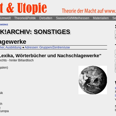
Umwelt
Theorie&Politik
Debatten
Saasen/GI/Mittelhessen
Materialien
Se
ewerke
K!ARCHIV: SONSTIGES
agewerke
her, Ausbildung
●
Adressen: Gruppen/Zentren/usw
Lexika, Wörterbücher und Nachschlagewerke"
hts - hinter Billardtisch
galen)
ik
ch
a
Europa