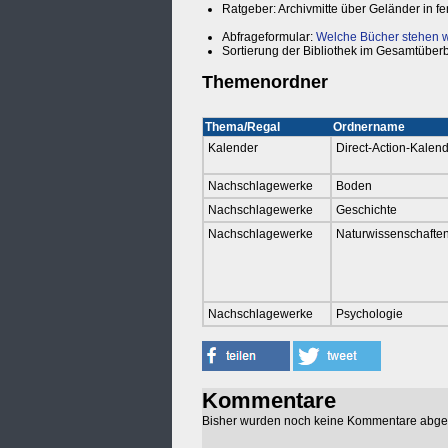
Ratgeber: Archivmitte über Geländer in f
Abfrageformular:
Welche Bücher stehen wo
Sortierung der Bibliothek im Gesamtüberb
Themenordner
Thema/Regal
Ordnername
Kalender
Direct-Action-Kalen
Nachschlagewerke
Boden
Nachschlagewerke
Geschichte
Nachschlagewerke
Naturwissenschafte
Nachschlagewerke
Psychologie
Kommentare
Bisher wurden noch keine Kommentare abg