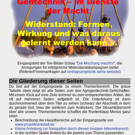
Eingangsbild der Ton-Bilder-Schau "
Die Mischung macht's!
", die
Anregungen für erfolgreiche Widerstandskampagnen bietet
(Referent*innenanfragen auf
vortragsangebote.siehe.website
)
Die Gliederung dieser Seiten
Du bist auf der Eingangsseite zu einem Themenbereich. Die graue
Tabelle oben zeigt dir alle Seiten zum den Agrogentechnik-Seilschaften.
Mit einem Klick auf eine Zeile kommst du zum entsprechenden Artikel, der
oft auf mehreren Seiten aufgeteilt ist. Die Unterteilung ist dann
durchnummeriert über dem Titel zu sehen (schwarz der Abschnitt, in dem
du gerade bist, blau die weiteren zum Anklicken). Die Gesamtübersicht
über alle unsere Themenbereiche schaffen die Runterklapp-Menüs ganz
oben.
Beschreibung der Hauptbereiche auf der Eingangsseite von
www.projektwerkstatt.de
Kleine Anleitung zur Navigation durch diesen riesigen Internetbereich
In der rechten Spalte findest du die jeweils zum Thema passenden