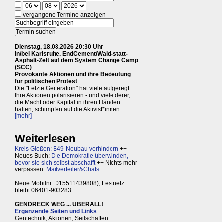
vergangene Termine anzeigen
Dienstag, 18.08.2026 20:30 Uhr
in/bei Karlsruhe, EndCement/Wald-statt-
Asphalt-Zelt auf dem System Change Camp
(SCC)
Provokante Aktionen und ihre Bedeutung
für politischen Protest
Die "Letzte Generation" hat viele aufgeregt.
Ihre Aktionen polarisieren - und viele derer,
die Macht oder Kapital in ihren Händen
halten, schimpfen auf die Aktivist*innen.
[mehr]
Weiterlesen
Kreis Gießen: B49-Neubau verhindern
++
Neues Buch:
Die Demokratie überwinden,
bevor sie sich selbst abschafft
++ Nichts mehr
verpassen:
Mailverteiler&Chats
Neue Mobilnr.: 015511439808), Festnetz
bleibt 06401-903283
GENDRECK WEG ... ÜBERALL!
Ergänzende Seiten und Links
Gentechnik, Aktionen, Seilschaften