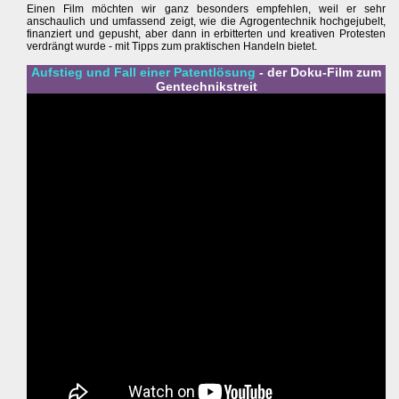
Einen Film möchten wir ganz besonders empfehlen, weil er sehr
anschaulich und umfassend zeigt, wie die Agrogentechnik hochgejubelt,
finanziert und gepusht, aber dann in erbitterten und kreativen Protesten
verdrängt wurde - mit Tipps zum praktischen Handeln bietet.
Aufstieg und Fall einer Patentlösung
- der Doku-Film zum
Gentechnikstreit