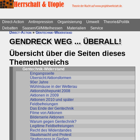
Direct-Action
Antirepression
Organisierung
Umwelt
Theorie&Politik
Debatten
Saasen/GI/Mittelhessen
Materialien
Service
Direct-Action
»
Gentechnik-Widerstand
GENDRECK WEG ... ÜBERALL!
Übersicht über die Seiten dieses
Themenbereichs
Gentechnik-Widerstand
Eingangsseite
Übersicht Aktionsformen
90er Jahre
Wühlmäuse in der Wetterau
Aktionshöhepunkt 2008
Aktionen in 2009
Aktionen 2010 und später
Feldbefreiungen
Das Ende der Gentechnik
Filme von Aktionen
Bilderserie Aktionen
Warum gegen Gentechnik?
Legitime Feldbefreiungen
Recht des Widerstandes
Staatsmacht und Protest
Strafprozess in Gießen