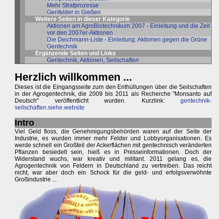
Mehr Strafprozesse
Genfelder in Gießen
Weitere Seiten in dieser Kategorie
Aktionen am AgroBiotechnikum 2007 - Einleitung und die Zeit
vor den 2007er-Aktionen
Die Deichmann-Liste - Einleitung: Aktionen gegen die Grüne
Gentechnik
Ergänzende Seiten und Links
Gentechnik, Aktionen, Seilschaften
Herzlich willkommen ...
Dieses ist die Eingangsseite zum den Enthüllungen über die Seilschaften
in der Agrogentechnik, die 2009 bis 2011 als Recherche "Monsanto auf
Deutsch" veröffentlicht wurden. Kurzlink:
gentechnik-
seilschaften.siehe.website
Intro
Viel Geld floss, die Genehmigungsbehörden waren auf der Seite der
Industrie, es wurden immer mehr Felder und Lobbyorganisationen. Es
werde schnell ein Großteil der Ackerflächen mit gentechnisch veränderten
Pflanzen besiedelt sein, hieß es in Presseinformationen. Doch der
Widerstand wuchs, war kreativ und militant. 2011 gelang es, die
Agrogentechnik von Feldern in Deutschland zu vertreiben. Das reicht
nicht, war aber doch ein Schock für die geld- und erfolgsverwöhnte
Großindustrie ...