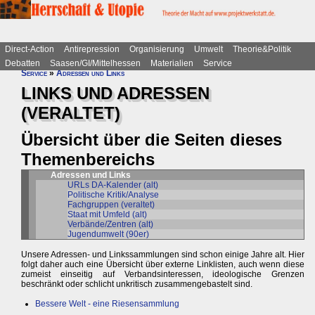
Direct-Action
Antirepression
Organisierung
Umwelt
Theorie&Politik
Debatten
Saasen/GI/Mittelhessen
Materialien
Service
Service
»
Adressen und Links
LINKS UND ADRESSEN
(VERALTET)
Übersicht über die Seiten dieses
Themenbereichs
Adressen und Links
URLs DA-Kalender (alt)
Politische Kritik/Analyse
Fachgruppen (veraltet)
Staat mit Umfeld (alt)
Verbände/Zentren (alt)
Jugendumwelt (90er)
Unsere Adressen- und Linkssammlungen sind schon einige Jahre alt. Hier
folgt daher auch eine Übersicht über externe Linklisten, auch wenn diese
zumeist einseitig auf Verbandsinteressen, ideologische Grenzen
beschränkt oder schlicht unkritisch zusammengebastelt sind.
Bessere Welt - eine Riesensammlung