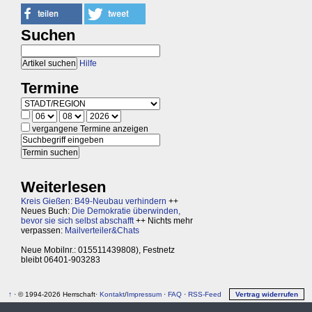
Suchen
Hilfe
Termine
vergangene Termine anzeigen
Weiterlesen
Kreis Gießen: B49-Neubau verhindern
++
Neues Buch:
Die Demokratie überwinden,
bevor sie sich selbst abschafft
++ Nichts mehr
verpassen:
Mailverteiler&Chats
Neue Mobilnr.: 015511439808), Festnetz
bleibt 06401-903283
↑
· © 1994-2026 Herrschaft·
Kontakt
/
Impressum
·
FAQ
·
RSS-Feed
Vertrag widerrufen