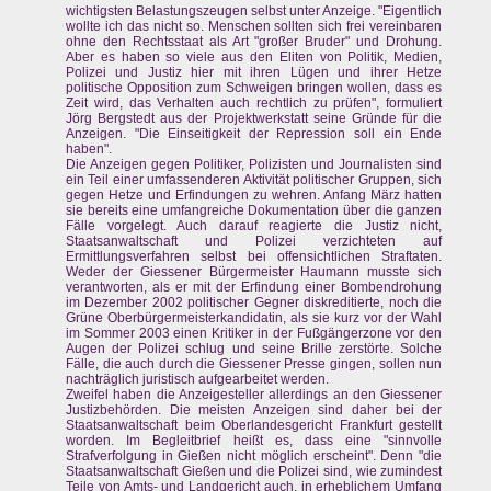
wichtigsten Belastungszeugen selbst unter Anzeige. "Eigentlich
wollte ich das nicht so. Menschen sollten sich frei vereinbaren
ohne den Rechtsstaat als Art "großer Bruder" und Drohung.
Aber es haben so viele aus den Eliten von Politik, Medien,
Polizei und Justiz hier mit ihren Lügen und ihrer Hetze
politische Opposition zum Schweigen bringen wollen, dass es
Zeit wird, das Verhalten auch rechtlich zu prüfen", formuliert
Jörg Bergstedt aus der Projektwerkstatt seine Gründe für die
Anzeigen. "Die Einseitigkeit der Repression soll ein Ende
haben".
Die Anzeigen gegen Politiker, Polizisten und Journalisten sind
ein Teil einer umfassenderen Aktivität politischer Gruppen, sich
gegen Hetze und Erfindungen zu wehren. Anfang März hatten
sie bereits eine umfangreiche Dokumentation über die ganzen
Fälle vorgelegt. Auch darauf reagierte die Justiz nicht,
Staatsanwaltschaft und Polizei verzichteten auf
Ermittlungsverfahren selbst bei offensichtlichen Straftaten.
Weder der Giessener Bürgermeister Haumann musste sich
verantworten, als er mit der Erfindung einer Bombendrohung
im Dezember 2002 politischer Gegner diskreditierte, noch die
Grüne Oberbürgermeisterkandidatin, als sie kurz vor der Wahl
im Sommer 2003 einen Kritiker in der Fußgängerzone vor den
Augen der Polizei schlug und seine Brille zerstörte. Solche
Fälle, die auch durch die Giessener Presse gingen, sollen nun
nachträglich juristisch aufgearbeitet werden.
Zweifel haben die Anzeigesteller allerdings an den Giessener
Justizbehörden. Die meisten Anzeigen sind daher bei der
Staatsanwaltschaft beim Oberlandesgericht Frankfurt gestellt
worden. Im Begleitbrief heißt es, dass eine "sinnvolle
Strafverfolgung in Gießen nicht möglich erscheint". Denn "die
Staatsanwaltschaft Gießen und die Polizei sind, wie zumindest
Teile von Amts- und Landgericht auch, in erheblichem Umfang