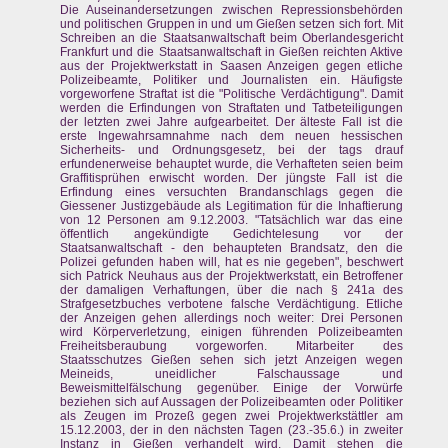
Die Auseinandersetzungen zwischen Repressionsbehörden
und politischen Gruppen in und um Gießen setzen sich fort. Mit
Schreiben an die Staatsanwaltschaft beim Oberlandesgericht
Frankfurt und die Staatsanwaltschaft in Gießen reichten Aktive
aus der Projektwerkstatt in Saasen Anzeigen gegen etliche
Polizeibeamte, Politiker und Journalisten ein. Häufigste
vorgeworfene Straftat ist die "Politische Verdächtigung". Damit
werden die Erfindungen von Straftaten und Tatbeteiligungen
der letzten zwei Jahre aufgearbeitet. Der älteste Fall ist die
erste Ingewahrsamnahme nach dem neuen hessischen
Sicherheits- und Ordnungsgesetz, bei der tags drauf
erfundenerweise behauptet wurde, die Verhafteten seien beim
Graffitisprühen erwischt worden. Der jüngste Fall ist die
Erfindung eines versuchten Brandanschlags gegen die
Giessener Justizgebäude als Legitimation für die Inhaftierung
von 12 Personen am 9.12.2003. "Tatsächlich war das eine
öffentlich angekündigte Gedichtelesung vor der
Staatsanwaltschaft - den behaupteten Brandsatz, den die
Polizei gefunden haben will, hat es nie gegeben", beschwert
sich Patrick Neuhaus aus der Projektwerkstatt, ein Betroffener
der damaligen Verhaftungen, über die nach § 241a des
Strafgesetzbuches verbotene falsche Verdächtigung. Etliche
der Anzeigen gehen allerdings noch weiter: Drei Personen
wird Körperverletzung, einigen führenden Polizeibeamten
Freiheitsberaubung vorgeworfen. Mitarbeiter des
Staatsschutzes Gießen sehen sich jetzt Anzeigen wegen
Meineids, uneidlicher Falschaussage und
Beweismittelfälschung gegenüber. Einige der Vorwürfe
beziehen sich auf Aussagen der Polizeibeamten oder Politiker
als Zeugen im Prozeß gegen zwei Projektwerkstättler am
15.12.2003, der in den nächsten Tagen (23.-35.6.) in zweiter
Instanz in Gießen verhandelt wird. Damit stehen die