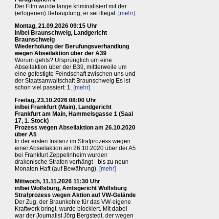
Der Film wurde lange kriminalisiert mit der
(erlogenen) Behauptung, er sei illegal.
[mehr]
Montag, 21.09.2026 09:15 Uhr
in/bei Braunschweig, Landgericht
Braunschweig
Wiederholung der Berufungsverhandlung
wegen Abseilaktion über der A39
Worum gehts? Ursprünglich um eine
Abseilaktion über der B39, mittlerweile um
eine gefestigte Feindschaft zwischen uns und
der Staatsanwaltschaft Braunschweig Es ist
schon viel passiert: 1.
[mehr]
Freitag, 23.10.2026 08:00 Uhr
in/bei Frankfurt (Main), Landgericht
Frankfurt am Main, Hammelsgasse 1 (Saal
17, 1. Stock)
Prozess wegen Abseilaktion am 26.10.2020
über A5
In der ersten Instanz im Strafprozess wegen
einer Abseilaktion am 26.10.2020 über der A5
bei Frankfurt Zeppelinheim wurden
drakonische Strafen verhängt - bis zu neun
Monaten Haft (auf Bewährung).
[mehr]
Mittwoch, 11.11.2026 11:30 Uhr
in/bei Wolfsburg, Amtsgericht Wolfsburg
Strafprozess wegen Aktion auf VW-Gelände
Der Zug, der Braunkohle für das VW-eigene
Kraftwerk bringt, wurde blockiert. Mit dabei
war der Journalist Jörg Bergstedt, der wegen