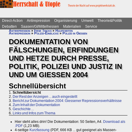
Direct-Action
Antirepression
Organisierung
Umwelt
Theorie&Politik
Debatten
Saasen/GI/Mittelhessen
Materialien
Service
Antirepression
»
Fiese Tricks
»
Hauptseiten
Antirepression
»
Polizei-Einblicke
»
Polizei in Gießen
DOKUMENTATION VON
FÄLSCHUNGEN, ERFINDUNGEN
UND HETZE DURCH PRESSE,
POLITIK, POLIZEI UND JUSTIZ IN
UND UM GIESSEN 2004
Schnellübersicht
1.
Schnellübersicht
2.
Der Rest der Anzeigen ... auch eingestellt
3.
Bericht zur Dokumentation 2004: Giessener Repressionsverhältnisse
4.
Zum Inhalt der Dokumentation
5.
Geschichte ...
6.
Links und Infos zum Thema
Hier steht alles drin! Die Dokumentation: 50 Seiten, A4.
Download als
.PDF
(1,23 MB).
4-seitige
Kurzfassung
(PDF, 666 KB ... gut geeignet als Massen-