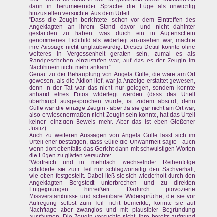
dann in herumeiernder Sprache die Lüge als unwichtig
hinzustellen versuchte. Aus dem Urteil:
"Dass die Zeugin berichtete, schon vor dem Eintreffen des
Angeklagten an ihrem Stand davor und nicht dahinter
gestanden zu haben, was durch ein in Augenschein
genommenes Lichtbild als widerlegt anzusehen war, machte
ihre Aussage nicht unglaubwürdig. Dieses Detail konnte ohne
weiteres in Vergessenheit geraten sein, zumal es als
Randgeschehen einzustufen war, auf das es der Zeugin im
Nachhinein nicht mehr ankam."
Genau zu der Behauptung von Angela Gülle, die wäre am Ort
gewesen, als die Aktion lief, war ja Anzeige erstattet gewesen,
denn in der Tat war das nicht nur gelogen, sondern konnte
anhand eines Fotos widerlegt werden (dass das Urteil
überhaupt ausgesprochen wurde, ist zudem absurd, denn
Gülle war die einzige Zeugin - aber da sie gar nicht am Ort war,
also erwiesenermaßen nicht Zeugin sein konnte, hat das Urteil
keinen einzigen Beweis mehr. Aber das ist eben Gießener
Justiz).
Auch zu weiteren Aussagen von Angela Gülle lässt sich im
Urteil eher bestätigen, dass Gülle die Unwahrheit sagte - auch
wenn dort ebenfalls das Gericht dann mit schwulstigen Worten
die Lügen zu glätten versuchte:
"Wortreich und in mehrfach wechselnder Reihenfolge
schilderte sie zum Teil nur schlagwortartig den Sachverhalt,
wie oben festgestellt. Dabei ließ sie sich wiederholt durch den
Angeklagten Bergstedt unterbrechen und zu direkten
Entgegnungen hinreißen. Dadurch provozierte
Missverständnisse und scheinbare Widersprüche, die sie vor
Aufregung selbst zum Teil nicht bemerkte, konnte sie auf
Nachfrage aber zwanglos und mit plausibler Begründung
ausräumen. Die Zeugin versuchte nicht, ihre bereits aufgrund