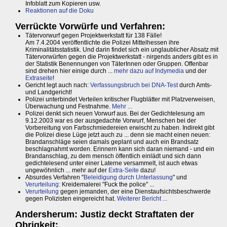
Infoblatt zum Kopieren usw.
Reaktionen auf die Doku
Verrückte Vorwürfe und Verfahren:
Tätervorwurf gegen Projektwerkstatt für 138 Fälle!
Am 7.4.2004 veröffentlichte die Polizei Mittelhessen ihre
Kriminalitätsstatistik. Und darin findet sich ein unglaublicher Absatz mit
Tätervorwürfen gegen die Projektwerkstatt - nirgends anders gibt es in
der Statistik Benennungen von TäterInnen oder Gruppen. Offenbar
sind drehen hier einige durch ...
mehr dazu auf Indymedia
und der
Extraseite
!
Gericht legt auch nach:
Verfassungsbruch bei DNA-Test
durch Amts-
und Landgericht!
Polizei unterbindet Verteilen kritischer Flugblätter mit Platzverweisen,
Überwachung und Festnahme.
Mehr ...
Polizei denkt sich neuen Vorwurf aus. Bei der Gedichtelesung am
9.12.2003 war es der ausgedachte Vorwurf, Menschen bei der
Vorbereitung von Farbschmiedereien erwischt zu haben. Indirekt gibt
die Polizei diese Lüge jetzt auch zu ... denn sie macht einen neuen:
Brandanschläge seien damals geplant und auch ein Brandsatz
beschlagnahmt worden. Erinnern kann sich daran niemand - und ein
Brandanschlag, zu dem mensch öffentlich einlädt und sich dann
gedichtelesend unter einer Laterne versammelt, ist auch etwas
ungewöhnlich ... mehr auf der
Extra-Seite
dazu!
Absurdes Verfahren "
Beleidigung durch Unterlassung
" und
Verurteilung:
Kreidemalerei "Fuck the police" ...
Verurteilung
gegen jemanden, der eine Dienstaufsichtsbeschwerde
gegen Polizisten eingereicht hat.
Weiterer Bericht ...
Andersherum: Justiz deckt Straftaten der
Obrigkeit: