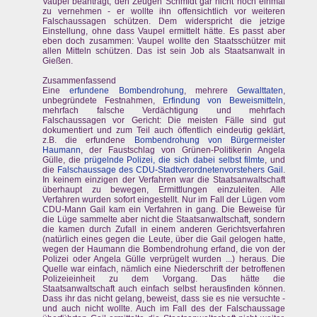
Vaupel beantragt, den Zeugen Schmidt gar nicht noch einmal
zu vernehmen - er wollte ihn offensichtlich vor weiteren
Falschaussagen schützen. Dem widerspricht die jetzige
Einstellung, ohne dass Vaupel ermittelt hätte. Es passt aber
eben doch zusammen: Vaupel wollte den Staatsschützer mit
allen Mitteln schützen. Das ist sein Job als Staatsanwalt in
Gießen.
Zusammenfassend
Eine
erfundene Bombendrohung
, mehrere
Gewalttaten
,
unbegründete Festnahmen,
Erfindung von Beweismitteln
,
mehrfach falsche Verdächtigung und mehrfach
Falschaussagen vor Gericht: Die meisten Fälle sind gut
dokumentiert und zum Teil auch öffentlich eindeutig geklärt,
z.B. die erfundene
Bombendrohung von Bürgermeister
Haumann
, der Faustschlag von Grünen-Politikerin Angela
Gülle, die
prügelnde Polizei, die sich dabei selbst filmte
, und
die
Falschaussage des CDU-Stadtverordnetenvorstehers Gail
.
In keinem einzigen der Verfahren war die Staatsanwaltschaft
überhaupt zu bewegen, Ermittlungen einzuleiten. Alle
Verfahren wurden sofort eingestellt. Nur im Fall der Lügen vom
CDU-Mann Gail kam ein Verfahren in gang. Die Beweise für
die Lüge sammelte aber nicht die Staatsanwaltschaft, sondern
die kamen durch Zufall in einem anderen Gerichtsverfahren
(natürlich eines gegen die Leute, über die Gail gelogen hatte,
wegen der Haumann die Bombendrohung erfand, die von der
Polizei oder Angela Gülle verprügelt wurden ...) heraus. Die
Quelle war einfach, nämlich eine Niederschrift der betroffenen
Polizeieinheit zu dem Vorgang. Das hätte die
Staatsanwaltschaft auch einfach selbst herausfinden können.
Dass ihr das nicht gelang, beweist, dass sie es nie versuchte -
und auch nicht wollte. Auch im Fall des der Falschaussage