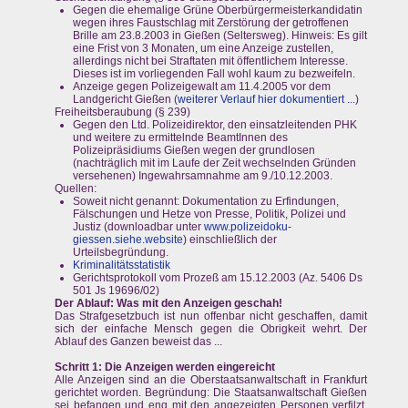
Gegen die ehemalige Grüne Oberbürgermeisterkandidatin
wegen ihres Faustschlag mit Zerstörung der getroffenen
Brille am 23.8.2003 in Gießen (Seltersweg). Hinweis: Es gilt
eine Frist von 3 Monaten, um eine Anzeige zustellen,
allerdings nicht bei Straftaten mit öffentlichem Interesse.
Dieses ist im vorliegenden Fall wohl kaum zu bezweifeln.
Anzeige gegen Polizeigewalt am 11.4.2005 vor dem
Landgericht Gießen (
weiterer Verlauf hier dokumentiert ...
)
Freiheitsberaubung (§ 239)
Gegen den Ltd. Polizeidirektor, den einsatzleitenden PHK
und weitere zu ermittelnde BeamtInnen des
Polizeipräsidiums Gießen wegen der grundlosen
(nachträglich mit im Laufe der Zeit wechselnden Gründen
versehenen) Ingewahrsamnahme am 9./10.12.2003.
Quellen:
Soweit nicht genannt: Dokumentation zu Erfindungen,
Fälschungen und Hetze von Presse, Politik, Polizei und
Justiz (downloadbar unter
www.polizeidoku-
giessen.siehe.website
) einschließlich der
Urteilsbegründung.
Kriminalitätsstatistik
Gerichtsprotokoll vom Prozeß am 15.12.2003 (Az. 5406 Ds
501 Js 19696/02)
Der Ablauf: Was mit den Anzeigen geschah!
Das Strafgesetzbuch ist nun offenbar nicht geschaffen, damit
sich der einfache Mensch gegen die Obrigkeit wehrt. Der
Ablauf des Ganzen beweist das ...
Schritt 1: Die Anzeigen werden eingereicht
Alle Anzeigen sind an die Oberstaatsanwaltschaft in Frankfurt
gerichtet worden. Begründung: Die Staatsanwaltschaft Gießen
sei befangen und eng mit den angezeigten Personen verfilzt.