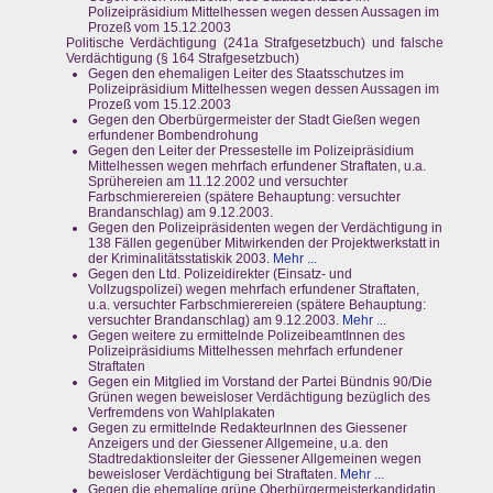
Polizeipräsidium Mittelhessen wegen dessen Aussagen im
Prozeß vom 15.12.2003
Politische Verdächtigung (241a Strafgesetzbuch) und falsche
Verdächtigung (§ 164 Strafgesetzbuch)
Gegen den ehemaligen Leiter des Staatsschutzes im
Polizeipräsidium Mittelhessen wegen dessen Aussagen im
Prozeß vom 15.12.2003
Gegen den Oberbürgermeister der Stadt Gießen wegen
erfundener Bombendrohung
Gegen den Leiter der Pressestelle im Polizeipräsidium
Mittelhessen wegen mehrfach erfundener Straftaten, u.a.
Sprühereien am 11.12.2002 und versuchter
Farbschmierereien (spätere Behauptung: versuchter
Brandanschlag) am 9.12.2003.
Gegen den Polizeipräsidenten wegen der Verdächtigung in
138 Fällen gegenüber Mitwirkenden der Projektwerkstatt in
der Kriminalitätsstatiskik 2003.
Mehr ...
Gegen den Ltd. Polizeidirekter (Einsatz- und
Vollzugspolizei) wegen mehrfach erfundener Straftaten,
u.a. versuchter Farbschmierereien (spätere Behauptung:
versuchter Brandanschlag) am 9.12.2003.
Mehr ...
Gegen weitere zu ermittelnde PolizeibeamtInnen des
Polizeipräsidiums Mittelhessen mehrfach erfundener
Straftaten
Gegen ein Mitglied im Vorstand der Partei Bündnis 90/Die
Grünen wegen beweisloser Verdächtigung bezüglich des
Verfremdens von Wahlplakaten
Gegen zu ermittelnde RedakteurInnen des Giessener
Anzeigers und der Giessener Allgemeine, u.a. den
Stadtredaktionsleiter der Giessener Allgemeinen wegen
beweisloser Verdächtigung bei Straftaten.
Mehr ...
Gegen die ehemalige grüne Oberbürgermeisterkandidatin