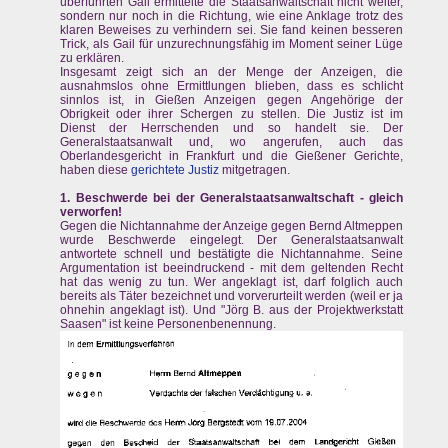
überführten Gail ermittelte die Staatsanwaltschaft nicht weiter,
sondern nur noch in die Richtung, wie eine Anklage trotz des
klaren Beweises zu verhindern sei. Sie fand keinen besseren
Trick, als Gail für unzurechnungsfähig im Moment seiner Lüge
zu erklären.
Insgesamt zeigt sich an der Menge der Anzeigen, die
ausnahmslos ohne Ermittlungen blieben, dass es schlicht
sinnlos ist, in Gießen Anzeigen gegen Angehörige der
Obrigkeit oder ihrer Schergen zu stellen. Die Justiz ist im
Dienst der Herrschenden und so handelt sie. Der
Generalstaatsanwalt und, wo angerufen, auch das
Oberlandesgericht in Frankfurt und die Gießener Gerichte,
haben diese
gerichtete Justiz
mitgetragen.
1. Beschwerde bei der Generalstaatsanwaltschaft - gleich
verworfen!
Gegen die Nichtannahme der Anzeige gegen Bernd Altmeppen
wurde Beschwerde eingelegt. Der Generalstaatsanwalt
antwortete schnell und bestätigte die Nichtannahme. Seine
Argumentation ist beeindruckend - mit dem geltenden Recht
hat das wenig zu tun. Wer angeklagt ist, darf folglich auch
bereits als Täter bezeichnet und vorverurteilt werden (weil er ja
ohnehin angeklagt ist). Und "Jörg B. aus der Projektwerkstatt
Saasen" ist keine Personenbenennung.