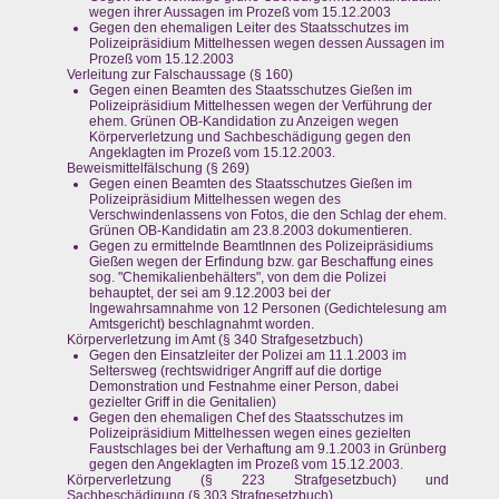
wegen ihrer Aussagen im Prozeß vom 15.12.2003
Gegen den ehemaligen Leiter des Staatsschutzes im
Polizeipräsidium Mittelhessen wegen dessen Aussagen im
Prozeß vom 15.12.2003
Verleitung zur Falschaussage (§ 160)
Gegen einen Beamten des Staatsschutzes Gießen im
Polizeipräsidium Mittelhessen wegen der Verführung der
ehem. Grünen OB-Kandidation zu Anzeigen wegen
Körperverletzung und Sachbeschädigung gegen den
Angeklagten im Prozeß vom 15.12.2003.
Beweismittelfälschung (§ 269)
Gegen einen Beamten des Staatsschutzes Gießen im
Polizeipräsidium Mittelhessen wegen des
Verschwindenlassens von Fotos, die den Schlag der ehem.
Grünen OB-Kandidatin am 23.8.2003 dokumentieren.
Gegen zu ermittelnde BeamtInnen des Polizeipräsidiums
Gießen wegen der Erfindung bzw. gar Beschaffung eines
sog. "Chemikalienbehälters", von dem die Polizei
behauptet, der sei am 9.12.2003 bei der
Ingewahrsamnahme von 12 Personen (Gedichtelesung am
Amtsgericht) beschlagnahmt worden.
Körperverletzung im Amt (§ 340 Strafgesetzbuch)
Gegen den Einsatzleiter der Polizei am 11.1.2003 im
Seltersweg (rechtswidriger Angriff auf die dortige
Demonstration und Festnahme einer Person, dabei
gezielter Griff in die Genitalien)
Gegen den ehemaligen Chef des Staatsschutzes im
Polizeipräsidium Mittelhessen wegen eines gezielten
Faustschlages bei der Verhaftung am 9.1.2003 in Grünberg
gegen den Angeklagten im Prozeß vom 15.12.2003.
Körperverletzung (§ 223 Strafgesetzbuch) und
Sachbeschädigung (§ 303 Strafgesetzbuch)