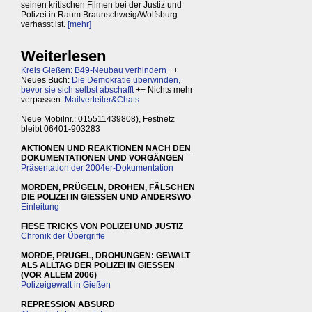
seinen kritischen Filmen bei der Justiz und
Polizei in Raum Braunschweig/Wolfsburg
verhasst ist.
[mehr]
Weiterlesen
Kreis Gießen: B49-Neubau verhindern
++
Neues Buch:
Die Demokratie überwinden,
bevor sie sich selbst abschafft
++ Nichts mehr
verpassen:
Mailverteiler&Chats
Neue Mobilnr.: 015511439808), Festnetz
bleibt 06401-903283
AKTIONEN UND REAKTIONEN NACH DEN
DOKUMENTATIONEN UND VORGÄNGEN
Präsentation der 2004er-Dokumentation
MORDEN, PRÜGELN, DROHEN, FÄLSCHEN
DIE POLIZEI IN GIESSEN UND ANDERSWO
Einleitung
FIESE TRICKS VON POLIZEI UND JUSTIZ
Chronik der Übergriffe
MORDE, PRÜGEL, DROHUNGEN: GEWALT
ALS ALLTAG DER POLIZEI IN GIESSEN
(VOR ALLEM 2006)
Polizeigewalt in Gießen
REPRESSION ABSURD