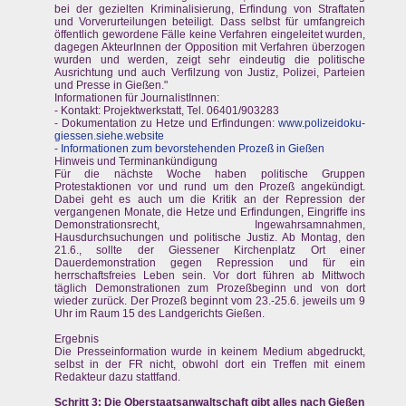
bei der gezielten Kriminalisierung, Erfindung von Straftaten
und Vorverurteilungen beteiligt. Dass selbst für umfangreich
öffentlich gewordene Fälle keine Verfahren eingeleitet wurden,
dagegen AkteurInnen der Opposition mit Verfahren überzogen
wurden und werden, zeigt sehr eindeutig die politische
Ausrichtung und auch Verfilzung von Justiz, Polizei, Parteien
und Presse in Gießen."
Informationen für JournalistInnen:
- Kontakt: Projektwerkstatt, Tel. 06401/903283
- Dokumentation zu Hetze und Erfindungen:
www.polizeidoku-
giessen.siehe.website
-
Informationen zum bevorstehenden Prozeß in Gießen
Hinweis und Terminankündigung
Für die nächste Woche haben politische Gruppen
Protestaktionen vor und rund um den Prozeß angekündigt.
Dabei geht es auch um die Kritik an der Repression der
vergangenen Monate, die Hetze und Erfindungen, Eingriffe ins
Demonstrationsrecht, Ingewahrsamnahmen,
Hausdurchsuchungen und politische Justiz. Ab Montag, den
21.6., sollte der Giessener Kirchenplatz Ort einer
Dauerdemonstration gegen Repression und für ein
herrschaftsfreies Leben sein. Vor dort führen ab Mittwoch
täglich Demonstrationen zum Prozeßbeginn und von dort
wieder zurück. Der Prozeß beginnt vom 23.-25.6. jeweils um 9
Uhr im Raum 15 des Landgerichts Gießen.
Ergebnis
Die Presseinformation wurde in keinem Medium abgedruckt,
selbst in der FR nicht, obwohl dort ein Treffen mit einem
Redakteur dazu stattfand.
Schritt 3: Die Oberstaatsanwaltschaft gibt alles nach Gießen