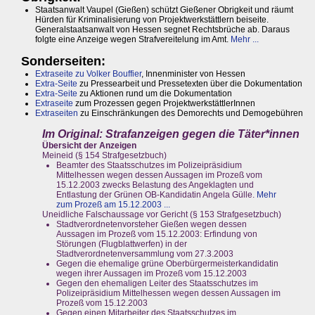
Staatsanwalt Vaupel (Gießen) schützt Gießener Obrigkeit und räumt
Hürden für Kriminalisierung von Projektwerkstättlern beiseite.
Generalstaatsanwalt von Hessen segnet Rechtsbrüche ab. Daraus
folgte eine Anzeige wegen Strafvereitelung im Amt.
Mehr ...
Sonderseiten:
Extraseite zu
Volker Bouffier
, Innenminister von Hessen
Extra-Seite
zu Pressearbeit und Pressetexten über die Dokumentation
Extra-Seite
zu Aktionen rund um die Dokumentation
Extraseite
zum Prozessen gegen ProjektwerkstättlerInnen
Extraseiten
zu Einschränkungen des Demorechts und Demogebühren
Im Original: Strafanzeigen gegen die Täter*innen
Übersicht der Anzeigen
Meineid (§ 154 Strafgesetzbuch)
Beamter des Staatsschutzes im Polizeipräsidium
Mittelhessen wegen dessen Aussagen im Prozeß vom
15.12.2003 zwecks Belastung des Angeklagten und
Entlastung der Grünen OB-Kandidatin Angela Gülle.
Mehr
zum Prozeß am 15.12.2003 ...
Uneidliche Falschaussage vor Gericht (§ 153 Strafgesetzbuch)
Stadtverordnetenvorsteher Gießen wegen dessen
Aussagen im Prozeß vom 15.12.2003: Erfindung von
Störungen (Flugblattwerfen) in der
Stadtverordnetenversammlung vom 27.3.2003
Gegen die ehemalige grüne Oberbürgermeisterkandidatin
wegen ihrer Aussagen im Prozeß vom 15.12.2003
Gegen den ehemaligen Leiter des Staatsschutzes im
Polizeipräsidium Mittelhessen wegen dessen Aussagen im
Prozeß vom 15.12.2003
Gegen einen Mitarbeiter des Staatsschutzes im