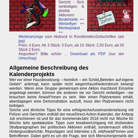
Gericht - Sich
verteidigen &
direkte
Aktionen!
Bestellseite
++
Werbeflyer
++
Werbeplakat
++
Werbeanzeige
zum Abdruck in Rundbriefen/Zeitschriften (als
jpg
)
Preis: 4 Euro. Ab 3 Stück: 3 Euro, ab 10 Stück: 2,50 Euro, ab 50
Stück 2 Euro.
Angucken? Bitte schön ...
Download als PDF
(nur der
Umschlag
)
Allgemeine Beschreibung des
Kalenderprojekts
Wer vor einer Hausbesetzung – heimlich – ein Schild„Betreten auf eigene
Gefahr“ anbringt, kann später nicht wegenHausfriedensbruch belangt
werden. Wenn eine Gruppe gemeinsam eine Aktion machtund Einzelne
angeklagt werden, können die anderen sie vor Gericht verteidigen –sie
brauchen keine Anwalt*innen zu sein. Wer einen Platzverweis erhält,
aberdagegen eine Demonstration ausruft, muss den Platzverweis nicht
befolgen.
Solche und ähnliche Tipps für eine erfolgreicheAuseinandersetzung mit
Polizei und Gerichten enthält der neueDirect-Action-Kalender, der Anfang
Juli erschienen ist und für das kommendeJahr 2018 nicht nur Woche für
Woche teils spektakuläre Tipps zum kreativenUmgang mit drohenden
Strafparagraphen bei politischen Aktionen enthält, sondernauch etliche
Hintergrundberichte, Reportagen und Interview z.B. mitAnwält*innen und
Betroffenen. Dabei geht es um die Frage, wie sich Menschenjenseits der