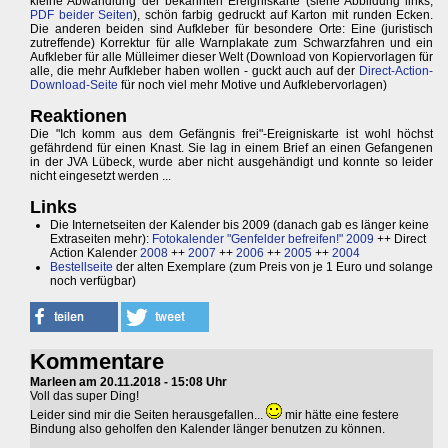
kleine Abwandlung der bekannten Ereigniskarte (siehe Abbildung links,
PDF beider Seiten
), schön farbig gedruckt auf Karton mit runden Ecken.
Die anderen beiden sind Aufkleber für besondere Orte: Eine (juristisch
zutreffende) Korrektur für alle Warnplakate zum Schwarzfahren und ein
Aufkleber für alle Mülleimer dieser Welt (Download von Kopiervorlagen für
alle, die mehr Aufkleber haben wollen - guckt auch auf der
Direct-Action-
Download-Seite
für noch viel mehr Motive und Aufklebervorlagen)
Reaktionen
Die "Ich komm aus dem Gefängnis frei"-Ereigniskarte ist wohl höchst
gefährdend für einen Knast. Sie lag in einem Brief an einen Gefangenen
in der JVA Lübeck, wurde aber nicht ausgehändigt und konnte so leider
nicht eingesetzt werden ...
Links
Die Internetseiten der Kalender bis 2009 (danach gab es länger keine
Extraseiten mehr):
Fotokalender "Genfelder befreifen!" 2009
++ Direct
Action Kalender
2008
++
2007
++
2006
++
2005
++
2004
Bestellseite
der alten Exemplare (zum Preis von je 1 Euro und solange
noch verfügbar)
Kommentare
Marleen am 20.11.2018 - 15:08 Uhr
Voll das super Ding!
Leider sind mir die Seiten herausgefallen...
mir hätte eine festere
Bindung also geholfen den Kalender länger benutzen zu können.