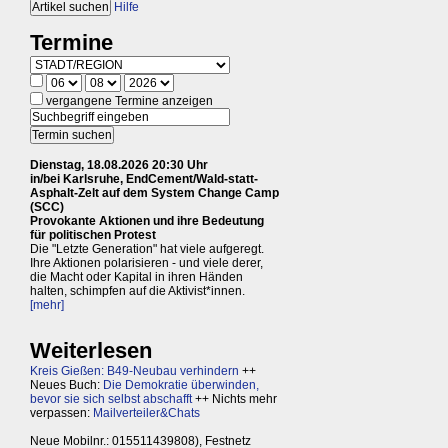
Hilfe
Termine
vergangene Termine anzeigen
Dienstag, 18.08.2026 20:30 Uhr
in/bei Karlsruhe, EndCement/Wald-statt-
Asphalt-Zelt auf dem System Change Camp
(SCC)
Provokante Aktionen und ihre Bedeutung
für politischen Protest
Die "Letzte Generation" hat viele aufgeregt.
Ihre Aktionen polarisieren - und viele derer,
die Macht oder Kapital in ihren Händen
halten, schimpfen auf die Aktivist*innen.
[mehr]
Weiterlesen
Kreis Gießen: B49-Neubau verhindern
++
Neues Buch:
Die Demokratie überwinden,
bevor sie sich selbst abschafft
++ Nichts mehr
verpassen:
Mailverteiler&Chats
Neue Mobilnr.: 015511439808), Festnetz