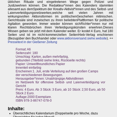
üblichen Rituale und eingetretenen Wege gegen Polizei und
Justizwehren können. Die Redakteur*innen des Kalenders stammten
allesamt aus demSpektrum der Kreativ-Aktivist*innen und des Selbst- und
Laienverteidigungsnetzwerkes,welche seit vielen Jahren mit
wirkungsvollen Aktionsformen im politischenGeschehen mitmischen.
Gerichtssäle sind inzwischen zu ihren beliebtenPlattformen für politische
Agitation geworden. Immer wieder können sichRichter*innen nur mit
klaren Rechtsbrüchen ihren Verteidigungskünsten erwehren.Dieses
Wissen geben sie jetzt mit dem Kalender weiter. Er kostet 4 Euro, hat 180
Seiten und ist im nicht-kommerziellen SeitenHieb-Verlag erschienen
(Bezugüber den Buchhandel oder
www.aktionsversand.siehe.website
). ++
Pressetext in der Gießener Zeitung
Format: A6
Seitenzahl: 180
Umschlag: Karton, außen mehrfarbig,
gebunden (Titelbild siehe links, Rückseite rechts)
Papier: Umweltfreundliches Papier
Innenteil einfarbig
Erscheinen:1. Juli, erste Verteilung auf den großen Camps
der verschiedenen Bewegungen.
Herausgeber*innen: Unabhängige AktivistInnen
im Netzwerk für offensive Selbst- und Laienverteidigung vor
Gericht
Preis: 4 Euro.
Ab 3 Stück: 3 Euro, ab 10 Stück: 2,50 Euro, ab 50
Stück 2 Euro.
Auflage:2000 Exemplare.
ISBN 978-3-86747-078-0
Inhalte:
Übersichtliches Kalendarium (Doppelseite pro Woche, dazu