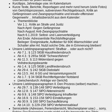
Übersichten für jeden Monat)
Kurztipps, Jahrestage usw. im Kalendarium
Kurze Texte, Berichte, Reportagen und mehr rund herum (viele Fotos)
von Gerichtsprozessen, subversiven Rechtsgebrauch, Kritik an
Gefängnissen und Zwangspsychiatrie und kreativ-offensiver
Gegenwehr ... Inhaltsübersicht aus dem Kalender:
Themenblöcke
Vor 1.1.: Kritik an Strafe und Justiz
Nach April: Gegen Gefängnisse
Nach August: Anti-Zwangspsychiatrie
Nach 6.1.2019: Selbst- und Laienverteidigung
Am Ende: Adressenliste Rechtshilfegruppe
Beileger: Ereigniskarte, Aufkleber für 60€-Warnschilder und
Schalter aller Art. Nutzt solche Orte, die in Erinnerung bleiben!
Unsere LieblingsparagraphenI: Strafbar ... oder auch nicht?
Ab 7.1.: § 123 StGB Hausfriedensbruch
Ab 4.3.: § 265a StGB "Schwarzfahren"
Ab 11.3.: § 113 Widerstand gegen
Vollstreckungsbeamte
Ab 1.4.: § 125 StGB Landfriedensbruch
Ab 29.4.: § 242 StGB Diebstahl
Ab 13.5.: Art. 8 GG und Versammlungsrecht
Ab 1.7.: § 34 StGB Rechtfertigender Notstand
(zwischendurch: Anträge vor Gericht)
Unsere Lieblingsparagraphen II. Den Prozess (selber) machen ...
Ab 29.7.: § 138-148 StPO Verteidigung
Ab 12.8.: § 147 StPO Akteneinsicht
Ab 9.9.: § 148 StPO Verteidigung Inhaftierter
Ab 16.9.: § 153-158 StPO Einstellungen
Ab 30.9.: § 160 StPO Sachaufklärung
Ab 14.10.: § 229-258 StPO Verfahrensablauf
Serviceteile (Adressen, Ferienübersicht, Wochenplaner usw.) ... sorry,