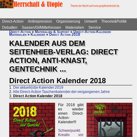
Direct-Action
Antirepression
Organisierung
Umwelt
Theorie&Politik
Debatten
Saasen/GI/Mittelhessen
Materialien
Service
Direct-Action
»
Materialien & Support
»
Direct-Action-Kalender
Materialien
»
Kalender
»
Direct Action 2018
KALENDER AUS DEM
SEITENHIEB-VERLAG: DIRECT
ACTION, ANTI-KNAST,
GENTECHNIK ...
Direct Action Kalender 2018
1.
Der aktuell(st)e Kalender 2019
2.
Alle Direct-Action Taschenkalender der vergangenen Jahre
3.
Direct Action Kalender 2018
Für 2018 gibt
es wieder
einen Direct-
Action-
Kalender!!!
Schwerpunkt:
Kreativ vor