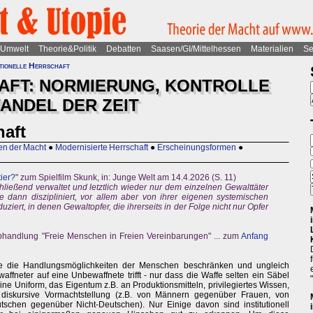
Umwelt
Theorie&Politik
Debatten
Saasen/GI/Mittelhessen
Materialien
Se
utionelle Herrschaft
AFT: NORMIERUNG, KONTROLLE
ANDEL DER ZEIT
haft
en der Macht
●
Modernisierte Herrschaft
●
Erscheinungsformen
●
tier?
" zum Spielfilm Skunk, in: Junge Welt am 14.4.2026 (S. 11)
hließend verwaltet und letztlich wieder nur dem einzelnen Gewalttäter
ie dann diszipliniert, vor allem aber von ihrer eigenen systemischen
ziert, in denen Gewaltopfer, die ihrerseits in der Folge nicht nur Opfer
abhandlung "Freie Menschen in Freien Vereinbarungen" ... zum
Anfang
die die Handlungsmöglichkeiten der Menschen beschränken und ungleich
waffneter auf eine Unbewaffnete trifft - nur dass die Waffe selten ein Säbel
eine Uniform, das Eigentum z.B. an Produktionsmitteln, privilegiertes Wissen,
 diskursive Vormachtstellung (z.B. von Männern gegenüber Frauen, von
chen gegenüber Nicht-Deutschen). Nur Einige davon sind institutionell