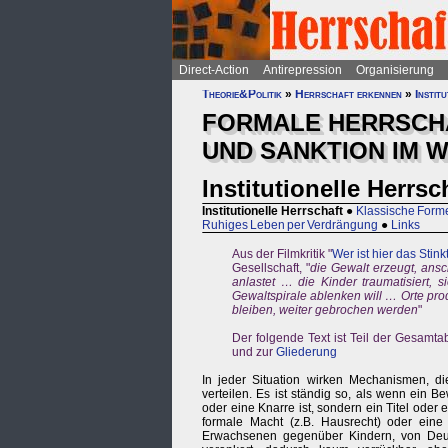
Direct-Action
Antirepression
Organisierung
Theorie&Politik
»
Herrschaft erkennen
»
Instit
FORMALE HERRSCH
UND SANKTION IM W
Institutionelle Herrsc
Institutionelle Herrschaft
●
Klassische Form
Ruhiges Leben per Verdrängung
●
Links
Aus der Filmkritik "
Wer ist hier das Stink
Gesellschaft, "
die Gewalt erzeugt, ansc
anlastet … die Kinder traumatisiert, s
Gewaltspirale ablenken will … Orte produ
bleiben, weiter gebrochen werden
"
Der folgende Text ist Teil der Gesamt
und zur
Gliederung
In jeder Situation wirken Mechanismen, 
verteilen. Es ist ständig so, als wenn ein Be
oder eine Knarre ist, sondern ein Titel oder 
formale Macht (z.B. Hausrecht) oder eine
Erwachsenen gegenüber Kindern, von Deuts