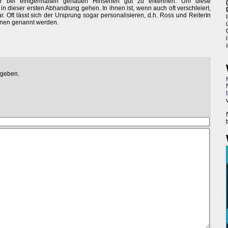
ber bei einigermaßen genauen Hinsehen gut zu erkennen. Um diese
s in dieser ersten Abhandlung gehen. In ihnen ist, wenn auch oft verschleiert,
. Oft lässt sich der Ursprung sogar personalisieren, d.h. Ross und ReiterIn
onen genannt werden.
egeben.