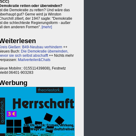
(SCC)
Demokratie retten oder überwinden?
Ist die Demokratie zu retten? Und wäre das
überhaupt gut? Gerne wird ja Winston
Churchill zitiert, der 1947 sagte: "Demokratie
ist die schlechteste Regierungsform - außer
all den anderen Formen".
[mehr]
Weiterlesen
Kreis Gießen: B49-Neubau verhindern
++
Neues Buch:
Die Demokratie überwinden,
bevor sie sich selbst abschafft
++ Nichts mehr
verpassen:
Mailverteiler&Chats
Neue Mobilnr.: 015511439808), Festnetz
bleibt 06401-903283
Werbung