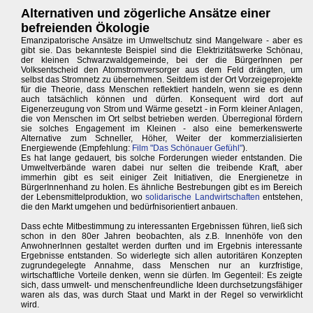
Alternativen und zögerliche Ansätze einer
befreienden Ökologie
Emanzipatorische Ansätze im Umweltschutz sind Mangelware - aber es
gibt sie. Das bekannteste Beispiel sind die Elektrizitätswerke Schönau,
der kleinen Schwarzwaldgemeinde, bei der die BürgerInnen per
Volksentscheid den Atomstromversorger aus dem Feld drängten, um
selbst das Stromnetz zu übernehmen. Seitdem ist der Ort Vorzeigeprojekte
für die Theorie, dass Menschen reflektiert handeln, wenn sie es denn
auch tatsächlich können und dürfen. Konsequent wird dort auf
Eigenerzeugung von Strom und Wärme gesetzt - in Form kleiner Anlagen,
die von Menschen im Ort selbst betrieben werden. Überregional fördern
sie solches Engagement im Kleinen - also eine bemerkenswerte
Alternative zum Schneller, Höher, Weiter der kommerzialisierten
Energiewende (Empfehlung:
Film "Das Schönauer Gefühl"
).
Es hat lange gedauert, bis solche Forderungen wieder entstanden. Die
Umweltverbände waren dabei nur selten die treibende Kraft, aber
immerhin gibt es seit einiger Zeit Initiativen, die Energienetze in
BürgerInnenhand zu holen. Es ähnliche Bestrebungen gibt es im Bereich
der Lebensmittelproduktion, wo
solidarische Landwirtschaften
entstehen,
die den Markt umgehen und bedürfnisorientiert anbauen.
Dass echte Mitbestimmung zu interessanten Ergebnissen führen, ließ sich
schon in den 80er Jahren beobachten, als z.B. Innenhöfe von den
AnwohnerInnen gestaltet werden durften und im Ergebnis interessante
Ergebnisse entstanden. So widerlegte sich allen autoritären Konzepten
zugrundegelegte Annahme, dass Menschen nur an kurzfristige,
wirtschaftliche Vorteile denken, wenn sie dürfen. Im Gegenteil: Es zeigte
sich, dass umwelt- und menschenfreundliche Ideen durchsetzungsfähiger
waren als das, was durch Staat und Markt in der Regel so verwirklicht
wird.