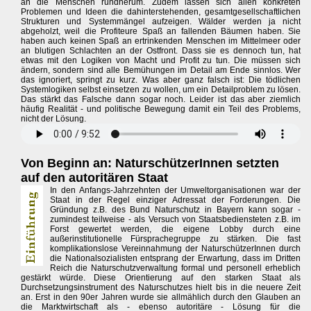
an die Menschen rundherum. Zudem lassen sich allen konkreten
Problemen und Ideen die dahinterstehenden, gesamtgesellschaftlichen
Strukturen und Systemmängel aufzeigen. Wälder werden ja nicht
abgeholzt, weil die Profiteure Spaß an fallenden Bäumen haben. Sie
haben auch keinen Spaß an ertrinkenden Menschen im Mittelmeer oder
an blutigen Schlachten an der Ostfront. Dass sie es dennoch tun, hat
etwas mit den Logiken von Macht und Profit zu tun. Die müssen sich
ändern, sondern sind alle Bemühungen im Detail am Ende sinnlos. Wer
das ignoriert, springt zu kurz. Was aber ganz falsch ist: Die tödlichen
Systemlogiken selbst einsetzen zu wollen, um ein Detailproblem zu lösen.
Das stärkt das Falsche dann sogar noch. Leider ist das aber ziemlich
häufig Realität - und politische Bewegung damit ein Teil des Problems,
nicht der Lösung.
Von Beginn an: NaturschützerInnen setzten
auf den autoritären Staat
In den Anfangs-Jahrzehnten der Umweltorganisationen war der
Staat in der Regel einziger Adressat der Forderungen. Die
Gründung z.B. des Bund Naturschutz in Bayern kann sogar -
zumindest teilweise - als Versuch von Staatsbediensteten z.B. im
Forst gewertet werden, die eigene Lobby durch eine
außerinstitutionelle Fürsprachegruppe zu stärken. Die fast
komplikationslose Vereinnahmung der NaturschützerInnen durch
die Nationalsozialisten entsprang der Erwartung, dass im Dritten
Reich die Naturschutzverwaltung formal und personell erheblich
gestärkt würde. Diese Orientierung auf den starken Staat als
Durchsetzungsinstrument des Naturschutzes hielt bis in die neuere Zeit
an. Erst in den 90er Jahren wurde sie allmählich durch den Glauben an
die Marktwirtschaft als - ebenso autoritäre - Lösung für die