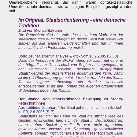
Umweltprobleme verdrängt. Bis dahin waren obrigkeitsstaatliche
Umweltkonzepte dominant, wie an einigen Beispielen gezeigt werden
soll.
Im Original: Staatsorientierung - eine deutsche
Tradition
Zitat von Michail Bakunin
Die Deutschen sind ein Volk, das im hohem Maße von der
staatlichen Idee durchdrungen ist, dieser Geist war schließlich
stärker als alle anderen Leidenschaften und hat in ihnen
buchstäblich den Freiheitsdrang erstickt.
Bodo Zeuner, zitiert in analyse & kritik vom 16.9.2005 (S. 33)
Dass das Fortdauern der SPD-Bindung vor allem mit einer in
der bürgerlichen Gesellschaft von Beginn an angelegten, in
der deutschen Geschichte besonders ausgeprägten
Staatsfixierung der Arbeiterklasse erklärt werden kann. Damit
ist die (...) Überzeugung gemeint, dass das Handeln des Staats
für die eigene Lebenslage als Arbeiter wesentlich
entscheidender ist als alle Formen des eigenen organisierten
Widerstands gegen das Kapital.
Der Wandel von staatskritischer Bewegung zu Staats-
FetischistInnen
Aus Leibfried, Stephan, "Der Staat gehört nicht auf den Sockel",
in:
FR, 2.8.2006 (S. 7)
Spätestens seit sich für Hegel im Staat die sittliche Idee des
Geistes verwirklichte, fand sich der Staat in Deutschland auf
einen hohen Sockel gestellt. Er war nicht irgendeine
gewaltbewehrte Instanz zur Regelung gesellschaftlicher
Konflikte, sondern institutionalisierte das gesellschaftlich Gute,