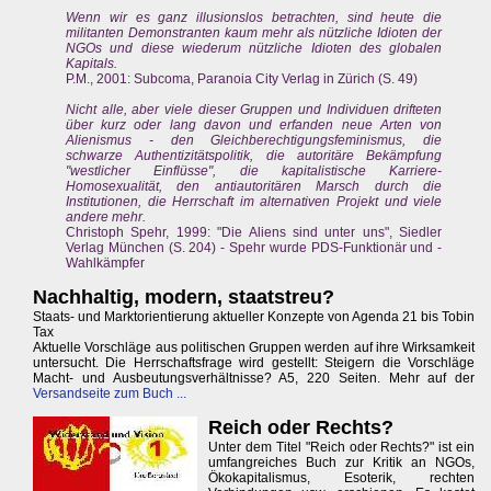
Wenn wir es ganz illusionslos betrachten, sind heute die
militanten Demonstranten kaum mehr als nützliche Idioten der
NGOs und diese wiederum nützliche Idioten des globalen
Kapitals.
P.M., 2001: Subcoma, Paranoia City Verlag in Zürich (S. 49)
Nicht alle, aber viele dieser Gruppen und Individuen drifteten
über kurz oder lang davon und erfanden neue Arten von
Alienismus - den Gleichberechtigungsfeminismus, die
schwarze Authentizitätspolitik, die autoritäre Bekämpfung
"westlicher Einflüsse", die kapitalistische Karriere-
Homosexualität, den antiautoritären Marsch durch die
Institutionen, die Herrschaft im alternativen Projekt und viele
andere mehr.
Christoph Spehr, 1999: "Die Aliens sind unter uns", Siedler
Verlag München (S. 204) - Spehr wurde PDS-Funktionär und -
Wahlkämpfer
Nachhaltig, modern, staatstreu?
Staats- und Marktorientierung aktueller Konzepte von Agenda 21 bis Tobin
Tax
Aktuelle Vorschläge aus politischen Gruppen werden auf ihre Wirksamkeit
untersucht. Die Herrschaftsfrage wird gestellt: Steigern die Vorschläge
Macht- und Ausbeutungsverhältnisse? A5, 220 Seiten. Mehr auf der
Versandseite zum Buch ...
Reich oder Rechts?
Unter dem Titel "Reich oder Rechts?" ist ein
umfangreiches Buch zur Kritik an NGOs,
Ökokapitalismus, Esoterik, rechten