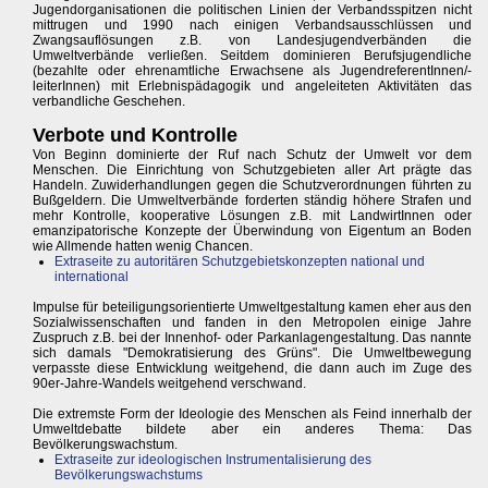
Jugendorganisationen die politischen Linien der Verbandsspitzen nicht
mittrugen und 1990 nach einigen Verbandsausschlüssen und
Zwangsauflösungen z.B. von Landesjugendverbänden die
Umweltverbände verließen. Seitdem dominieren Berufsjugendliche
(bezahlte oder ehrenamtliche Erwachsene als JugendreferentInnen/-
leiterInnen) mit Erlebnispädagogik und angeleiteten Aktivitäten das
verbandliche Geschehen.
Verbote und Kontrolle
Von Beginn dominierte der Ruf nach Schutz der Umwelt vor dem
Menschen. Die Einrichtung von Schutzgebieten aller Art prägte das
Handeln. Zuwiderhandlungen gegen die Schutzverordnungen führten zu
Bußgeldern. Die Umweltverbände forderten ständig höhere Strafen und
mehr Kontrolle, kooperative Lösungen z.B. mit LandwirtInnen oder
emanzipatorische Konzepte der Überwindung von Eigentum an Boden
wie Allmende hatten wenig Chancen.
Extraseite zu autoritären Schutzgebietskonzepten national und
international
Impulse für beteiligungsorientierte Umweltgestaltung kamen eher aus den
Sozialwissenschaften und fanden in den Metropolen einige Jahre
Zuspruch z.B. bei der Innenhof- oder Parkanlagengestaltung. Das nannte
sich damals "Demokratisierung des Grüns". Die Umweltbewegung
verpasste diese Entwicklung weitgehend, die dann auch im Zuge des
90er-Jahre-Wandels weitgehend verschwand.
Die extremste Form der Ideologie des Menschen als Feind innerhalb der
Umweltdebatte bildete aber ein anderes Thema: Das
Bevölkerungswachstum.
Extraseite zur ideologischen Instrumentalisierung des
Bevölkerungswachstums