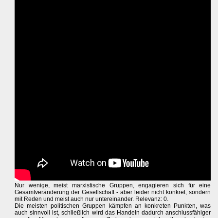
Nur wenige, meist marxistische Gruppen, engagieren sich für eine
Gesamtveränderung der Gesellschaft - aber leider nicht konkret, sondern
mit Reden und meist auch nur untereinander. Relevanz: 0.
Die meisten politischen Gruppen kämpfen an konkreten Punkten, was
auch sinnvoll ist, schließlich wird das Handeln dadurch anschlussfähiger