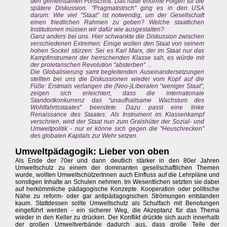
den gemeinsamen Fortschritt. Das hatte enorme Folgen für die
spätere Diskussion. "Pragmatistisch" ging es in den USA
darum: Wie viel "Staat" ist notwendig, um der Gesellschaft
einen friedlichen Rahmen zu geben? Welche staatlichen
Institutionen müssen wir dafür wie ausgestalten?
Ganz anders bei uns. Hier schwankte die Diskussion zwischen
verschiedenen Extremen: Einige wollen den Staat von seinem
hohen Sockel stürzen: Sei es Karl Marx, der im Staat nur das
Kampfinstrument der herrschenden Klasse sah, es würde mit
der proletarischen Revolution "absterben" ...
Die Globalisierung samt begleitenden Auseinandersetzungen
stellten bei uns die Diskussionen wieder vom Kopf auf die
Füße: Erstmals verlangen die (Neo-)Liberalen "weniger Staat",
zeigen sich erleichtert, dass die internationale
Standortkonkurrenz das "unaufhaltsame Wachstum des
Wohlfahrtsstaates" beendete. Dazu passt eine linke
Renaissance des Staates: Als Instrument im Klassenkampf
verschrien, wird der Staat nun zum Gralshüter der Sozial- und
Umweltpolitik - nur er könne sich gegen die "Heuschrecken"
des globalen Kapitals zur Wehr setzen.
Umweltpädagogik: Lieber von oben
Als Ende der 70er und dann deutlich stärker in den 80er Jahren
Umweltschutz zu einem der dominanten gesellschaftlichen Themen
wurde, wollten UmweltschützerInnen auch Einfluss auf die Lehrpläne und
sonstigen Inhalte an Schulen nehmen. Im Wesentlichen setzten sie dabei
auf herkömmliche pädagogische Konzepte. Kooperation oder politische
Nähe zu reform- oder gar antipädagogischen Strömungen entstanden
kaum. Stattdessen sollte Umweltschutz als Schulfach mit Benotungen
eingeführt werden - ein sicherer Weg, die Akzeptanz für das Thema
wieder in den Keller zu drücken. Der Konflikt drückte sich auch innerhalb
der großen Umweltverbände dadurch aus, dass große Teile der