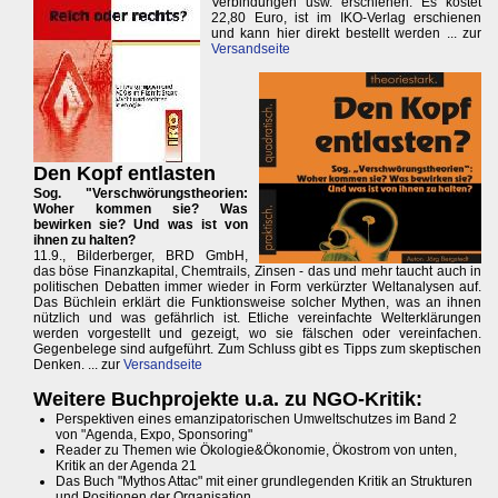
Verbindungen usw. erschienen. Es kostet
22,80 Euro, ist im IKO-Verlag erschienen
und kann hier direkt bestellt werden ... zur
Versandseite
Den Kopf entlasten
Sog. "Verschwörungstheorien:
Woher kommen sie? Was
bewirken sie? Und was ist von
ihnen zu halten?
11.9., Bilderberger, BRD GmbH,
das böse Finanzkapital, Chemtrails, Zinsen - das und mehr taucht auch in
politischen Debatten immer wieder in Form verkürzter Weltanalysen auf.
Das Büchlein erklärt die Funktionsweise solcher Mythen, was an ihnen
nützlich und was gefährlich ist. Etliche vereinfachte Welterklärungen
werden vorgestellt und gezeigt, wo sie fälschen oder vereinfachen.
Gegenbelege sind aufgeführt. Zum Schluss gibt es Tipps zum skeptischen
Denken. ... zur
Versandseite
Weitere Buchprojekte u.a. zu NGO-Kritik:
Perspektiven eines emanzipatorischen Umweltschutzes im Band 2
von "Agenda, Expo, Sponsoring"
Reader zu Themen wie Ökologie&Ökonomie, Ökostrom von unten,
Kritik an der Agenda 21
Das Buch "Mythos Attac" mit einer grundlegenden Kritik an Strukturen
und Positionen der Organisation