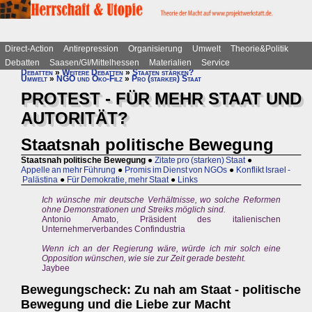
Direct-Action
Antirepression
Organisierung
Umwelt
Theorie&Politik
Debatten
Saasen/GI/Mittelhessen
Materialien
Service
Debatten
»
Weitere Debatten
»
Staaten stärken?
Umwelt
»
NGO und Öko-Filz
»
Pro (starker) Staat
PROTEST - FÜR MEHR STAAT UND
AUTORITÄT?
Staatsnah politische Bewegung
Staatsnah politische Bewegung
●
Zitate pro (starken) Staat
●
Appelle an mehr Führung
●
Promis im Dienst von NGOs
●
Konflikt Israel -
Palästina
●
Für Demokratie, mehr Staat
●
Links
Ich wünsche mir deutsche Verhältnisse, wo solche Reformen
ohne Demonstrationen und Streiks möglich sind.
Antonio Amato, Präsident des italienischen
Unternehmerverbandes Confindustria
Wenn ich an der Regierung wäre, würde ich mir solch eine
Opposition wünschen, wie sie zur Zeit gerade besteht.
Jaybee
Bewegungscheck: Zu nah am Staat - politische
Bewegung und die Liebe zur Macht