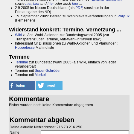
sowie
hier
,
hier
und
hier
oder auch
hier
...
2.9.2005 im Neuen Deutschland (als
PDF
, sonst nur in der
Printausgabe des ND)
15. September 2005: Beitrag zu Wahlplakateveränderungen in
Polylux
(Fernsehen)
Widerstand konkret: Termine, Vernetzung ...
Wiki
zu Anti-Wahl-Aktionen zur Bundestagswahl 2005 (zur
Transparenz über Termine, Anti-Wahl-Initiativen usw.)
Interessant für Diskussionen zu Wahl-Aktionen und Planungen:
Hoppetosse
Mailingliste
Termine
Termine
zur Bundestagswahl 2005 (als Wiki, einfach von jeder
veränderbar)
Termine mit
Super-Schröder
Termine mit
Merkel
Kommentare
Bisher wurden noch keine Kommentare abgegeben.
Kommentar abgeben
Deine aktuelle Netzadresse: 216.73.216.250
Name