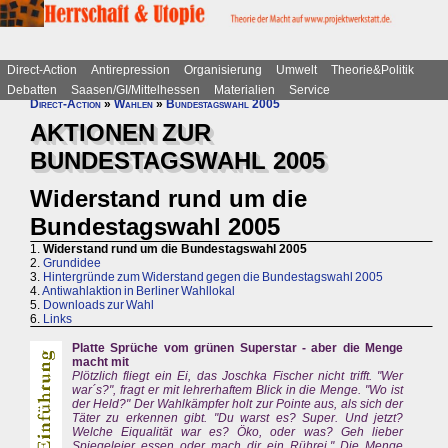
Direct-Action
Antirepression
Organisierung
Umwelt
Theorie&Politik
Debatten
Saasen/GI/Mittelhessen
Materialien
Service
Direct-Action
»
Wahlen
»
Bundestagswahl 2005
AKTIONEN ZUR
BUNDESTAGSWAHL 2005
Widerstand rund um die
Bundestagswahl 2005
1.
Widerstand rund um die Bundestagswahl 2005
2.
Grundidee
3.
Hintergründe zum Widerstand gegen die Bundestagswahl 2005
4.
Antiwahlaktion in Berliner Wahllokal
5.
Downloads zur Wahl
6.
Links
Platte Sprüche vom grünen Superstar - aber die Menge
macht mit
Plötzlich fliegt ein Ei, das Joschka Fischer nicht trifft. "Wer
war´s?", fragt er mit lehrerhaftem Blick in die Menge. "Wo ist
der Held?" Der Wahlkämpfer holt zur Pointe aus, als sich der
Täter zu erkennen gibt. "Du warst es? Super. Und jetzt?
Welche Eiqualität war es? Öko, oder was? Geh lieber
Spiegeleier essen oder mach dir ein Rührei." Die Menge