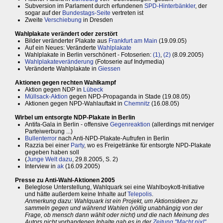
Subversion im Parlament durch erfundenen
SPD-Hinterbänkler
, der
sogar auf der
Bundestags-Seite
vertreten ist
Zweite
Verschiebung
in Dresden
Wahlplakate verändert oder zerstört
Bilder veränderter Plakate aus
Frankfurt am Main
(19.09.05)
Auf ein Neues: Veränderte
Wahlplakate
Wahlplakate in Berlin verschönert - Fotoserien:
(1)
,
(2)
(8.09.2005)
Wahlplakateveränderung
(Fotoserie auf Indymedia)
Veränderte Wahlplakate in
Giessen
Aktionen gegen rechten Wahlkampf
Aktion gegen NDP in
Lübeck
Müllsack-Aktion
gegen NPD-Propaganda in Stade (19.08.05)
Aktionen gegen NPD-Wahlauftakt in
Chemnitz
(16.08.05)
Wirbel um entsorgte NDP-Plakate in Berlin
Antifa-Gala in Berlin - offensive
Gegenreaktion
(allerdings mit nerviger
Parteiwerbung ...)
Bullenterror
nach Anti-NPD-Plakate-Aufrufen in Berlin
Razzia bei einer
Party
, wo es Freigetränke für entsorgte NPD-Plakate
gegeben haben soll
(
Junge Welt dazu
, 29.8.2005, S. 2)
Interview in
ak
(16.09.2005)
Presse zu Anti-Wahl-Aktionen 2005
Beleglose Unterstellung, Wahlquark sei eine Wahlboykott-Initiative
und hätte außerdem keine Inhalte auf
Telepolis
.
Anmerkung dazu: Wahlquark ist ein Projekt, um Aktionsideen zu
sammeln gegen und während Wahlen (völlig unabhängig von der
Frage, ob mensch dann wählt oder nicht) und die nach Meinung des
Autors nicht vorhandenen Inhalte gab es in der
Zeitung "Macht nix!"