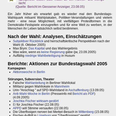
lacht.
(Quelle: Bericht im Giessener Anzeiger, 23.08.05)
Ein Jahr früher als erwartet gab es wieder mal den Bundestags-
Wahlquark mitsamt Wahlplakaten, Politiker-Veranstaltungen und vielem
mehr - eine neue Möglichkeit, mit vielfältigen Protestformen in die
Demokratie-Festspiele einzugreifen und für eine Welt zu werben, in der
Menschen ihr Leben tatsächlich selbst bestimmen.
Nach der Wahl: Analysen, Einschätzungen
Subjektiver Rückblick
und herrschaftskritische Perspektiven nach der
Wahl (6. Oktober 2005)
Max Brym:
Das Kapital
und das Wahlergebnis
Was wäre, wenn es
keine Regierung
gäbe (jw, 23.09.2005)
Auffällig
niedrige Wahlbeteiligung
in Husum
Berichte: Aktionen zur Bundestagswahl 2005
Kampagnen
Aktionswoche in Berlin
Störungen, Subversion, Theater
Falsche
Wahlanleitung
in Berliner Wahllokal
Militanz gegen Wahllokale in
Mannheim
Urin-"Anschlag " auf SPD-Wahlstand in
Aschaffenburg
(13.09.05)
Anti-Wahl-Woche in Berlin
(Presseinfo mit
Bericht als PDF
)
(4.09.2005)
Joschka Fischer wirksam gestört
Ei
für Joschka Fischer (22.08.05)
APPD
will Stimme versaufen (22.08.05)
Die Überflssigen nerven bei Merkel-Besuch in
Wittenberg
(15.08.05)
Fischer-Auftritt in
Lüneburg
von "Überflüssigen" gestört