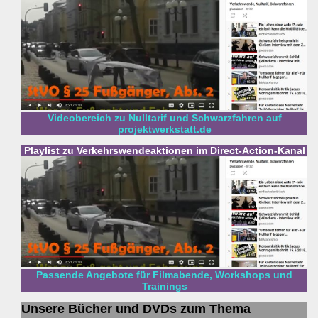
Videobereich zu Nulltarif und Schwarzfahren auf
projektwerkstatt.de
Playlist zu Verkehrswendeaktionen im Direct-Action-Kanal
Passende Angebote für Filmabende, Workshops und
Trainings
Unsere Bücher und DVDs zum Thema