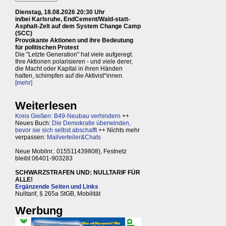
Dienstag, 18.08.2026 20:30 Uhr
in/bei Karlsruhe, EndCement/Wald-statt-
Asphalt-Zelt auf dem System Change Camp
(SCC)
Provokante Aktionen und ihre Bedeutung
für politischen Protest
Die "Letzte Generation" hat viele aufgeregt.
Ihre Aktionen polarisieren - und viele derer,
die Macht oder Kapital in ihren Händen
halten, schimpfen auf die Aktivist*innen.
[mehr]
Weiterlesen
Kreis Gießen: B49-Neubau verhindern
++
Neues Buch:
Die Demokratie überwinden,
bevor sie sich selbst abschafft
++ Nichts mehr
verpassen:
Mailverteiler&Chats
Neue Mobilnr.: 015511439808), Festnetz
bleibt 06401-903283
SCHWARZSTRAFEN UND: NULLTARIF FÜR
ALLE!
Ergänzende Seiten und Links
Nulltarif, § 265a StGB, Mobilität
Werbung