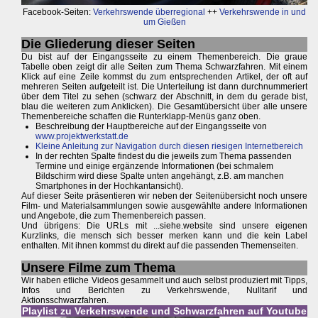
Facebook-Seiten:
Verkehrswende überregional
++
Verkehrswende in und
um Gießen
Die Gliederung dieser Seiten
Du bist auf der Eingangsseite zu einem Themenbereich. Die graue
Tabelle oben zeigt dir alle Seiten zum Thema Schwarzfahren. Mit einem
Klick auf eine Zeile kommst du zum entsprechenden Artikel, der oft auf
mehreren Seiten aufgeteilt ist. Die Unterteilung ist dann durchnummeriert
über dem Titel zu sehen (schwarz der Abschnitt, in dem du gerade bist,
blau die weiteren zum Anklicken). Die Gesamtübersicht über alle unsere
Themenbereiche schaffen die Runterklapp-Menüs ganz oben.
Beschreibung der Hauptbereiche auf der Eingangsseite von
www.projektwerkstatt.de
Kleine Anleitung zur Navigation durch diesen riesigen Internetbereich
In der rechten Spalte findest du die jeweils zum Thema passenden
Termine und einige ergänzende Informationen (bei schmalem
Bildschirm wird diese Spalte unten angehängt, z.B. am manchen
Smartphones in der Hochkantansicht).
Auf dieser Seite präsentieren wir neben der Seitenübersicht noch unsere
Film- und Materialsammlungen sowie ausgewählte andere Informationen
und Angebote, die zum Themenbereich passen.
Und übrigens: Die URLs mit ...siehe.website sind unsere eigenen
Kurzlinks, die mensch sich besser merken kann und die kein Label
enthalten. Mit ihnen kommst du direkt auf die passenden Themenseiten.
Unsere Filme zum Thema
Wir haben etliche Videos gesammelt und auch selbst produziert mit Tipps,
Infos und Berichten zu Verkehrswende, Nulltarif und
Aktionsschwarzfahren.
Playlist zu Verkehrswende und Schwarzfahren auf Youtube