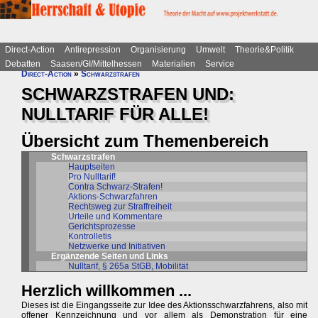
Direct-Action
Antirepression
Organisierung
Umwelt
Theorie&Politik
Debatten
Saasen/GI/Mittelhessen
Materialien
Service
Direct-Action
»
Schwarzstrafen
SCHWARZSTRAFEN UND:
NULLTARIF FÜR ALLE!
Übersicht zum Themenbereich
Schwarzstrafen
Hauptseiten
Pro Nulltarif!
Contra Schwarz-Strafen!
Aktions-Schwarzfahren
Rechtsweg zur Straffreiheit
Urteile und Kommentare
Gerichtsprozesse
Kontrolletis
Netzwerke und Initiativen
Ergänzende Seiten und Links
Nulltarif, § 265a StGB, Mobilität
Herzlich willkommen ...
Dieses ist die Eingangsseite zur Idee des Aktionsschwarzfahrens, also mit
offener Kennzeichnung und vor allem als Demonstration für eine