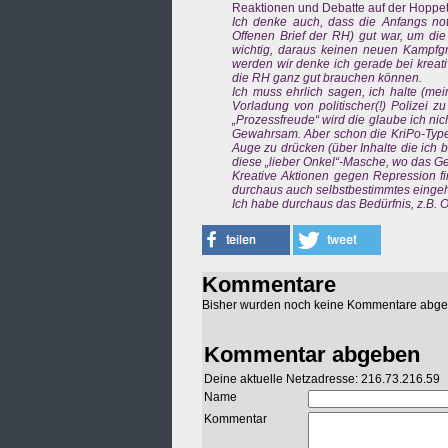
Reaktionen und Debatte auf der Hoppet
Ich denke auch, dass die Anfangs not
Offenen Brief der RH) gut war, um di
wichtig, daraus keinen neuen Kampfgr
werden wir denke ich gerade bei kreat
die RH ganz gut brauchen können.
Ich muss ehrlich sagen, ich halte (mei
Vorladung von politischer(!) Polizei z
„Prozessfreude“ wird die glaube ich ni
Gewahrsam. Aber schon die KriPo-Type
Auge zu drücken (über Inhalte die ich b
diese „lieber Onkel“-Masche, wo das G
Kreative Aktionen gegen Repression fi
durchaus auch selbstbestimmtes eingeh
Ich habe durchaus das Bedürfnis, z.B.
Kommentare
Bisher wurden noch keine Kommentare abg
Kommentar abgeben
Deine aktuelle Netzadresse: 216.73.216.59
Name
Kommentar