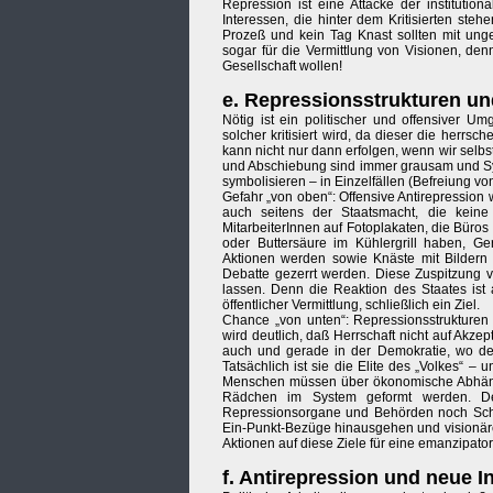
Repression ist eine Attacke der institution
Interessen, die hinter dem Kritisierten steh
Prozeß und kein Tag Knast sollten mit unge
sogar für die Vermittlung von Visionen, den
Gesellschaft wollen!
e. Repressionsstrukturen u
Nötig ist ein politischer und offensiver U
solcher kritisiert wird, da dieser die herrsc
kann nicht nur dann erfolgen, wenn wir selb
und Abschiebung sind immer grausam und Sym
symbolisieren – in Einzelfällen (Befreiung vo
Gefahr „von oben“: Offensive Antirepression w
auch seitens der Staatsmacht, die keine
MitarbeiterInnen auf Fotoplakaten, die Büros 
oder Buttersäure im Kühlergrill haben, Ge
Aktionen werden sowie Knäste mit Bildern 
Debatte gezerrt werden. Diese Zuspitzung 
lassen. Denn die Reaktion des Staates ist
öffentlicher Vermittlung, schließlich ein Ziel.
Chance „von unten“: Repressionsstrukturen 
wird deutlich, daß Herrschaft nicht auf Akz
auch und gerade in der Demokratie, wo der
Tatsächlich ist sie die Elite des „Volkes“ – 
Menschen müssen über ökonomische Abhäng
Rädchen im System geformt werden. Der
Repressionsorgane und Behörden noch Schulen
Ein-Punkt-Bezüge hinausgehen und visionäre
Aktionen auf diese Ziele für eine emanzipatori
f. Antirepression und neue I