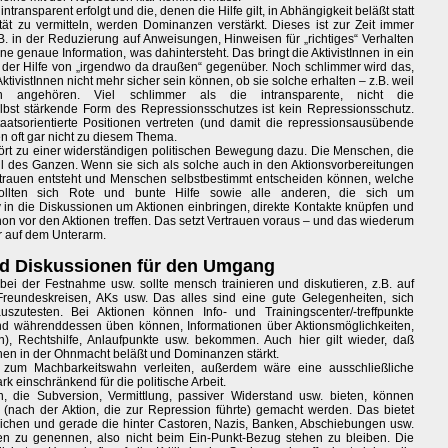
ransparent erfolgt und die, denen die Hilfe gilt, in Abhängigkeit beläßt statt
ät zu vermitteln, werden Dominanzen verstärkt. Dieses ist zur Zeit immer
. in der Reduzierung auf Anweisungen, Hinweisen für „richtiges“ Verhalten
 genaue Information, was dahintersteht. Das bringt die AktivistInnen in ein
 der Hilfe von „irgendwo da draußen“ gegenüber. Noch schlimmer wird das,
 AktivistInnen nicht mehr sicher sein können, ob sie solche erhalten – z.B. weil
en angehören. Viel schlimmer als die intransparente, nicht die
lbst stärkende Form des Repressionsschutzes ist kein Repressionsschutz.
atsorientierte Positionen vertreten (und damit die repressionsausübende
nen oft gar nicht zu diesem Thema.
rt zu einer widerständigen politischen Bewegung dazu. Die Menschen, die
il des Ganzen. Wenn sie sich als solche auch in den Aktionsvorbereitungen
rtrauen entsteht und Menschen selbstbestimmt entscheiden können, welche
ollten sich Rote und bunte Hilfe sowie alle anderen, die sich um
 in die Diskussionen um Aktionen einbringen, direkte Kontakte knüpfen und
on vor den Aktionen treffen. Das setzt Vertrauen voraus – und das wiederum
r auf dem Unterarm.
 und Diskussionen für den Umgang
ei der Festnahme usw. sollte mensch trainieren und diskutieren, z.B. auf
eundeskreisen, AKs usw. Das alles sind eine gute Gelegenheiten, sich
zutesten. Bei Aktionen können Info- und Trainingscenter/-treffpunkte
d währenddessen üben können, Informationen über Aktionsmöglichkeiten,
en), Rechtshilfe, Anlaufpunkte usw. bekommen. Auch hier gilt wieder, daß
schen in der Ohnmacht beläßt und Dominanzen stärkt.
t zum Machbarkeitswahn verleiten, außerdem wäre eine ausschließliche
k einschränkend für die politische Arbeit.
, die Subversion, Vermittlung, passiver Widerstand usw. bieten, können
nach der Aktion, die zur Repression führte) gemacht werden. Das bietet
reichen und gerade die hinter Castoren, Nazis, Banken, Abschiebungen usw.
n zu genennen, also nicht beim Ein-Punkt-Bezug stehen zu bleiben. Die