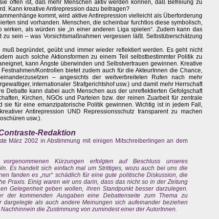
aß sie offen ist, daß mehr Menschen aktiv werden können, daß Befreiung zu
d. Kann kreative Antirepression dazu beitragen?
sammenhänge kommt, wird aktive Antirepression vielleicht als Überforderung
erten sind vorhanden. Menschen, die scheinbar furchtlos diese symbolisch,
so wirken, als würden sie „in einer anderen Liga spielen“. Zudem kann das
et zu sein – was Vorsichtsmaßnahmen vergessen läßt. Selbstüberschätzung
n muß begründet, geübt und immer wieder reflektiert werden. Es geht nicht
dern auch solche Aktionsformen zu einem Teil selbstbestimmter Politik zu
neignet, kann Ängste überwinden und Selbstvertrauen gewinnen. Kreative
ei Festnahmen/Kontrollen bietet zudem auch für die AkteurInnen die Chance,
seinanderzusetzen – angesichts der weitverbreiteten Rufen nach mehr
gewaltiger, internationaler Strafgerichtshof usw.) und damit mehr Herrschaft
äre Debatte kann dabei auch Menschen aus der unreflektierten Gefolgschaft
haften, Kirchen, NGOs und Parteien bzw. der reinen Zuarbeit für zentrale
ie für eine emanzipatorische Politik gewinnen. Wichtig ist in jedem Fall,
kreativer Antirepression UND Repressionsschutz transparent zu machen
roschüren usw.).
 Contraste-Redaktion
aste März 2002 in Abstimmung mit einigen Mitschreiberlingen an dem
“ vorgenommenen Kürzungen erfolgten auf Beschluss unseres
. Es handelt sich einfach mal um Strittiges, wozu auch bei uns die
n fanden es „nur“ schädlich für eine gute politische Diskussion, die
he Praxis. Einig waren wir uns darin, dass das nicht so in der Zeitung
nen Gelegenheit geben wollen, ihren Standpunkt besser darzulegen.
einer der kommenden Ausgaben eine Debattenseite zum Thema zu
ier dargelegte als auch andere Meinungen sich aufeinander beziehen
 Nachhinnein die Zustimmung von zumindest einer der AutorInnen.