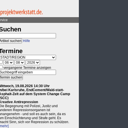
rvice
Suchen
Hilfe
Termine
vergangene Termine anzeigen
Mittwoch, 19.08.2026 14:30 Uhr
in/bei Karlsruhe, EndCement/Wald-statt-
Asphalt-Zelt auf dem System Change Camp
(SCC)
Kreative Antirepression
Die Begegnung mit Polizei, Justiz und
anderen Repressionsorganen ist
unangenehm - und soll es auch sein, da es
um Einschüchterung und Strafe geht. Es
macht Sinn, sich vor Repression zu schützen.
[mehr]