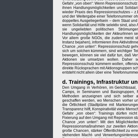
Gefahr „von oben“: Wenn Repressionsschutz int
ihnen Handlungsmöglichkeiten und Solidarit
wieder Praxis des Repressionsschutzes – z.B
und der Weitergabe einer Telefonnummer ohne
doppeltes Ausgeliegertsein – dem Staat und
wenn Solidarität und Hilfe selektiv sind, also
sie ungeliebten politischen Strömung
Handlungsmöglichkeiten der AkteurInnen se
Vor allem große NGOs, die zudem meist sta
Instanz bejahen), informieren ihre AktivistIn
Chance „von unten“: Repressionsschutz gehö
sich um solchen kümmern, sind wichtiger Te
bewegen, können sie viel dafür tun, daß Ve
Aktionen sie umsetzen wollen. Daher s
Repressionsschutz kümmern wollen, offensiv
direkte Rücksprachen mit Aktionsgruppen sch
entsteht nicht allein über eine Telefonnumme
d. Trainings, Infrastruktur
Den Umgang in Verhören, im Gerichtssaal, b
Camps, in Seminaren und Basisgruppen, Fr
Methoden anzueignen und sich selber aus
geschaffen werden, wo Menschen vorher un
die Örtlichkeit (Stadtpläne mit Markierung
Transparenz hilft, Konspirativität viele Men
Gefahr „von oben“: Trainings dürfen nich
Fixierung auf den Umgang mit Repression star
Chance „von unten“: Mit den Möglichkeiten
Repressionsmaßnahmen zur zweiten Aktion (
große Chancen, stärker Öffentlichkeit zu er
stehenden Macht- und Verwertungsinteresse