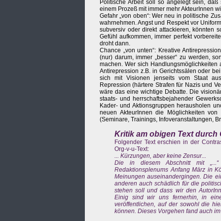
Politische Arbeit soll so angelegt sein, d
einem Prozeß mit immer mehr AkteurInnen wir
Gefahr „von oben“: Wer neu in politische Zu
wahrnehmen. Angst und Respekt vor Uniformi
subversiv oder direkt attackieren, könnten 
Gefühl aufkommen, immer perfekt vorbereit
droht dann.
Chance „von unten“: Kreative Antirepressio
(nur) darum, immer „besser“ zu werden, son
machen. Wer sich Handlungsmöglichkeiten a
Antirepression z.B. in Gerichtssälen oder b
sich mit Visionen jenseits vom Staat au
Repression (härtere Strafen für Nazis und Ver
wäre das eine wichtige Debatte. Die vision
staats- und herrschaftsbejahender Gewerksc
Kader- und Aktionsgruppen herausholen und s
neuen AkteurInnen die Möglichkeiten von 
(Seminare, Trainings, Infoveranstaltungen, B
Kritik am obigen Text durch
Folgender Text erschien in der Contr
Org-v-u-Text:
... Kürzungen, aber keine Zensur...
Die in diesem Abschnitt mit „...
Redaktionsplenums Anfang März in Köln
Meinungen auseinandergingen. Die eine
anderen auch schädlich für die politisc
stehen soll und dass wir den AutorIn
Einig sind wir uns fernerhin, in 
veröffentlichen, auf der sowohl die h
können. Dieses Vorgehen fand auch im