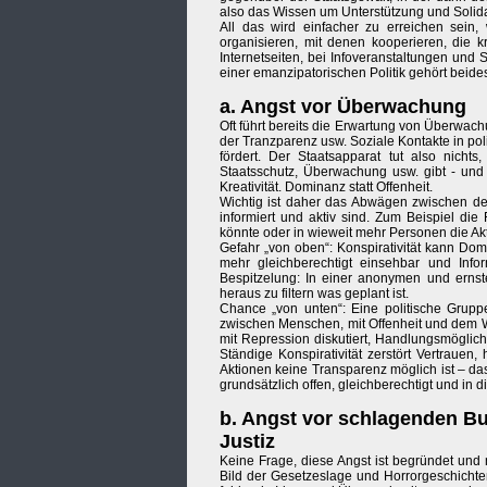
also das Wissen um Unterstützung und Solidar
All das wird einfacher zu erreichen sein
organisieren, mit denen kooperieren, die kr
Internetseiten, bei Infoveranstaltungen und
einer emanzipatorischen Politik gehört beides
a. Angst vor Überwachung
Oft führt bereits die Erwartung von Überwa
der Tranzparenz usw. Soziale Kontakte in p
fördert. Der Staatsapparat tut also nicht
Staatsschutz, Überwachung usw. gibt - und e
Kreativität. Dominanz statt Offenheit.
Wichtig ist daher das Abwägen zwischen d
informiert und aktiv sind. Zum Beispiel die
könnte oder in wieweit mehr Personen die Ak
Gefahr „von oben“: Konspirativität kann Do
mehr gleichberechtigt einsehbar und Infor
Bespitzelung: In einer anonymen und ernst
heraus zu filtern was geplant ist.
Chance „von unten“: Eine politische Grupp
zwischen Menschen, mit Offenheit und dem 
mit Repression diskutiert, Handlungsmöglichk
Ständige Konspirativität zerstört Vertrauen
Aktionen keine Transparenz möglich ist – da
grundsätzlich offen, gleichberechtigt und in dir
b. Angst vor schlagenden Bu
Justiz
Keine Frage, diese Angst ist begründet und
Bild der Gesetzeslage und Horrorgeschichten