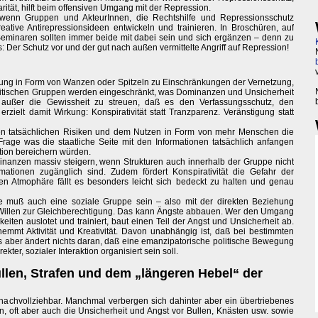
ität, hilft beim offensiven Umgang mit der Repression.
, wenn Gruppen und AkteurInnen, die Rechtshilfe und Repressionsschutz
eative Antirepressionsideen entwickeln und trainieren. In Broschüren, auf
 Seminaren sollten immer beide mit dabei sein und sich ergänzen – denn zu
: Der Schutz vor und der gut nach außen vermittelte Angriff auf Repression!
chung in Form von Wanzen oder Spitzeln zu Einschränkungen der Vernetzung,
olitischen Gruppen werden eingeschränkt, was Dominanzen und Unsicherheit
s, außer die Gewissheit zu streuen, daß es den Verfassungsschutz, den
rzielt damit Wirkung: Konspirativität statt Tranzparenz. Veränstigung statt
en tatsächlichen Risiken und dem Nutzen in Form von mehr Menschen die
 Frage was die staatliche Seite mit den Informationen tatsächlich anfangen
tion bereichern würden.
minanzen massiv steigern, wenn Strukturen auch innerhalb der Gruppe nicht
mationen zugänglich sind. Zudem fördert Konspirativität die Gefahr der
en Atmophäre fällt es besonders leicht sich bedeckt zu halten und genau
e muß auch eine soziale Gruppe sein – also mit der direkten Beziehung
Willen zur Gleichberechtigung. Das kann Ängste abbauen. Wer den Umgang
eiten auslotet und trainiert, baut einen Teil der Angst und Unsicherheit ab.
, hemmt Aktivität und Kreativität. Davon unabhängig ist, daß bei bestimmten
s aber ändert nichts daran, daß eine emanzipatorische politische Bewegung
ekter, sozialer Interaktion organisiert sein soll.
llen, Strafen und dem „längeren Hebel“ der
 nachvollziehbar. Manchmal verbergen sich dahinter aber ein übertriebenes
, oft aber auch die Unsicherheit und Angst vor Bullen, Knästen usw. sowie