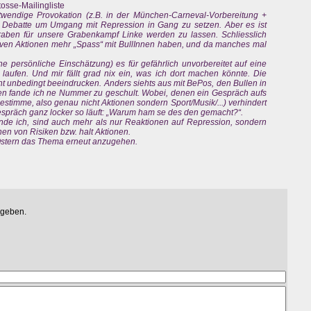
osse-Mailingliste
wendige Provokation (z.B. in der München-Carneval-Vorbereitung +
e Debatte um Umgang mit Repression in Gang zu setzen. Aber es ist
aben für unsere Grabenkampf Linke werden zu lassen. Schliesslich
iven Aktionen mehr „Spass“ mit BullInnen haben, und da manches mal
ne persönliche Einschätzung) es für gefährlich unvorbereitet auf eine
u laufen. Und mir fällt grad nix ein, was ich dort machen könnte. Die
cht unbedingt beeindrucken. Anders siehts aus mit BePos, den Bullen in
n fande ich ne Nummer zu geschult. Wobei, denen ein Gespräch aufs
estimme, also genau nicht Aktionen sondern Sport/Musik/...) verhindert
espräch ganz locker so läuft: „Warum ham se des den gemacht?“.
nde ich, sind auch mehr als nur Reaktionen auf Repression, sondern
en von Risiken bzw. halt Aktionen.
 Ostern das Thema erneut anzugehen.
egeben.