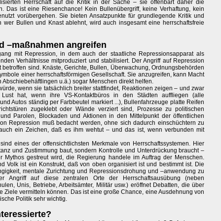
alisierten Herrschaft auf die Kritik in der Sache – sie offenbart daher die
en. Das ist eine Riesenchance! Kein Bullenübergriff, keine Verhaftung, kein
nutzt vorübergehen. Sie bieten Ansatzpunkte für grundlegende Kritik und
n wer Bullen und Knast ablehnt, wird auch insgesamt eine herrschaftsfreie
nd –maßnahmen angreifen
mgang mit Repression, in dem auch der staatliche Repressionsapparat als
henden Verhältnisse mitproduziert und stabilisiert. Der Angriff auf Repression
st betroffen sind. Knäste, Gerichte, Bullen, Überwachung, Ordnungsbehörden
bole einer herrschaftsförmigen Gesellschaft. Sie anzugreifen, kann Macht
n Abschiebehäftlingen u.ä.) sogar Menschen direkt helfen.
ürde, wenn sie tatsächlich breiter stattfindet, Reaktionen zeigen – und zwar
 Lust hat, wenn ihre VS-Kontaktbüros in den Städten auffliegen (alle
und Autos ständig per Farbbeutel markiert ...), Bullenfahrzeuge platte Reifen
richtstüren zugeklebt oder Wände verziert sind, Prozesse zu politischen
und Parolen, Blockaden und Aktionen in den Mittelpunkt der öffentlichen
von Repression muß bedacht werden, ohne sich dadurch einschüchtern zu
 auch ein Zeichen, daß es ihm wehtut – und das ist, wenn verbunden mit
sind eines der offensichtlichsten Merkmale von Herrschaftssystemen. Hier
eptanz und Zustimmung baut, sondern Kontrolle und Unterdrückung braucht –
 Mythos gestreut wird, die Regierung handele im Auftrag der Menschen.
und Volk ist ein Konstrukt, daß von oben organisiert ist und bestimmt ist. Die
igkeit, mentale Zurichtung und Repressionsdrohung und –anwendung zu
 Angriff auf diese zentralen Orte der Herrschaftsausübung (neben
, Unis, Betriebe, Arbeitsämter, Militär usw.) eröffnet Debatten, die über
 Ziele vermitteln können. Das ist eine große Chance, eine Ausdehnung von
sche Politik sehr wichtig.
nteressierte?