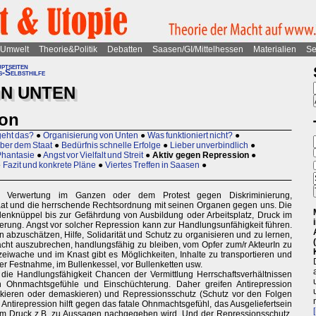
Umwelt
Theorie&Politik
Debatten
Saasen/GI/Mittelhessen
Materialien
Se
ptseiten
-Selbsthilfe
N UNTEN
ion
geht das?
●
Organisierung von Unten
●
Was funktioniert nicht?
●
er dem Staat
●
Bedürfnis schnelle Erfolge
●
Lieber unverbindlich
●
Phantasie
●
Angst vor Vielfalt und Streit
●
Aktiv gegen Repression
●
●
Fazit und konkrete Pläne
●
Viertes Treffen in Saasen
●
 Verwertung im Ganzen oder dem Protest gegen Diskriminierung,
aat und die herrschende Rechtsordnung mit seinen Organen gegen uns. Die
nknüppel bis zur Gefährdung von Ausbildung oder Arbeitsplatz, Druck im
erung. Angst vor solcher Repression kann zur Handlungsunfähigkeit führen.
n abzuschätzen, Hilfe, Solidarität und Schutz zu organisieren und zu lernen,
ht auszubrechen, handlungsfähig zu bleiben, vom Opfer zum/r AkteurIn zu
izeiwache und im Knast gibt es Möglichkeiten, Inhalte zu transportieren und
i der Festnahme, im Bullenkessel, vor Bullenketten usw.
t die Handlungsfähigkeit Chancen der Vermittlung Herrschaftsverhältnissen
 Ohnmachtsgefühle und Einschüchterung. Daher greifen Antirepression
kieren oder demaskieren) und Repressionsschutz (Schutz vor den Folgen
 Antirepression hilft gegen das fatale Ohnmachtsgefühl, das Ausgeliefertsein
em Druck z.B. zu Aussagen nachgegeben wird. Und der Repressionsschutz,