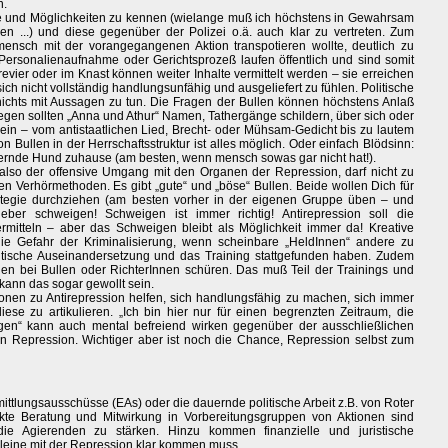
n.
te und Möglichkeiten zu kennen (wielange muß ich höchstens in Gewahrsam
n ...) und diese gegenüber der Polizei o.ä. auch klar zu vertreten. Zum
e mensch mit der vorangegangenen Aktion transpotieren wollte, deutlich zu
ersonalienaufnahme oder Gerichtsprozeß laufen öffentlich und sind somit
irevier oder im Knast können weiter Inhalte vermittelt werden – sie erreichen
ch nicht vollständig handlungsunfähig und ausgeliefert zu fühlen. Politische
nichts mit Aussagen zu tun. Die Fragen der Bullen können höchstens Anlaß
gen sollten „Anna und Athur“ Namen, Tathergänge schildern, über sich oder
in – vom antistaatlichen Lied, Brecht- oder Mühsam-Gedicht bis zu lautem
ullen in der Herrschaftsstruktur ist alles möglich. Oder einfach Blödsinn:
rnde Hund zuhause (am besten, wenn mensch sowas gar nicht hat!).
, also der offensive Umgang mit den Organen der Repression, darf nicht zu
eren Verhörmethoden. Es gibt „gute“ und „böse“ Bullen. Beide wollen Dich für
ategie durchziehen (am besten vorher in der eigenen Gruppe üben – und
ieber schweigen! Schweigen ist immer richtig! Antirepression soll die
rmitteln – aber das Schweigen bleibt als Möglichkeit immer da! Kreative
ie Gefahr der Kriminalisierung, wenn scheinbare „HeldInnen“ andere zu
itische Auseinandersetzung und das Training stattgefunden haben. Zudem
onen bei Bullen oder RichterInnen schüren. Das muß Teil der Trainings und
 kann das sogar gewollt sein.
onen zu Antirepression helfen, sich handlungsfähig zu machen, sich immer
ese zu artikulieren. „Ich bin hier nur für einen begrenzten Zeitraum, die
angen“ kann auch mental befreiend wirken gegenüber der ausschließlichen
 Repression. Wichtiger aber ist noch die Chance, Repression selbst zum
mittlungsausschüsse (EAs) oder die dauernde politische Arbeit z.B. von Roter
rekte Beratung und Mitwirkung in Vorbereitungsgruppen von Aktionen sind
die Agierenden zu stärken. Hinzu kommen finanzielle und juristische
lleine mit der Repression klar kommen muss.