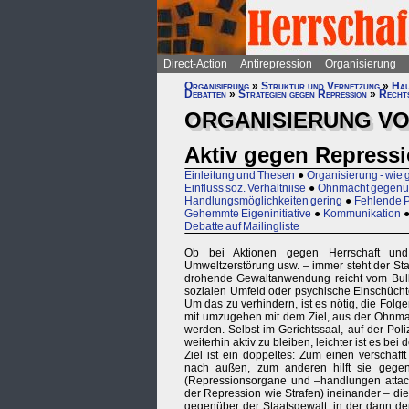
Direct-Action
Antirepression
Organisierung
Organisierung
»
Struktur und Vernetzung
»
Hau
Debatten
»
Strategien gegen Repression
»
Rechts
ORGANISIERUNG VO
Aktiv gegen Repress
Einleitung und Thesen
●
Organisierung - wie 
Einfluss soz. Verhältniise
●
Ohnmacht gegenüb
Handlungsmöglichkeiten gering
●
Fehlende 
Gehemmte Eigeninitiative
●
Kommunikation
Debatte auf Mailingliste
Ob bei Aktionen gegen Herrschaft und
Umweltzerstörung usw. – immer steht der St
drohende Gewaltanwendung reicht vom Bulle
sozialen Umfeld oder psychische Einschücht
Um das zu verhindern, ist es nötig, die Folge
mit umzugehen mit dem Ziel, aus der Ohnmac
werden. Selbst im Gerichtssaal, auf der Pol
weiterhin aktiv zu bleiben, leichter ist es be
Ziel ist ein doppeltes: Zum einen verschaff
nach außen, zum anderen hilft sie gegen
(Repressionsorgane und –handlungen attac
der Repression wie Strafen) ineinander – die
gegenüber der Staatsgewalt, in der dann d