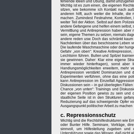
fehlende Ideen und Übung, damit umzugehe
Wichtig ist es zum einen, die eigenen Rech
sitzen, wie bekomme ich Kontakt nach auße
anderen hilft, auch weiter die Inhalte, di
machen. Zumindest Festnahme, Kontrollen, P
weiter Teil der Aktion. Selbst auf dem Polize
andere Gefangene und helfen einem selbst, si
Vermittlung und Antirepression haben aber 
sein, eigene Themen zu setzen, niemals dage
andere reden usw. Doch das schränkt kaum e
Nachdenken über das beschissene Leben von B
Die laufende Waschmaschine oder der hunge
Gefahr „von oben“: Kreative Antirepression
Leichtsinn führen. Bullen und Spitzel traini
sie gewinnen. Daher: Klar eine eigene Str
immer wieder hinterfragen), sonst aber l
Handlungsmöglichkeiten erweitern, mehr ve
Antirepression verstärkt Dominanzen und d
Experimenten verführen, ohne das eine pol
kann Antirepression im Einzelfall Aggressi
Diskussionen sein – in gut überlegten Fällen
Chance „von unten“: Trainings und Diskussi
der eigenen Position gewiss zu sein und di
staatliche Seite ist in den Strukturen gef
Reduzierung auf das schweigende Opfer von
Ausgangspunkt politischer Arbeit zu machen
c. Repressionsschutz
Wichtig sind die Rechtshilfestrukturen wie Er
oder Bunter Hilfe. Seminare, Vorträge, di
sinnvoll, um Hilfestellung zugeben und 
Unterstützung sowie das Wissen, daß nicht a