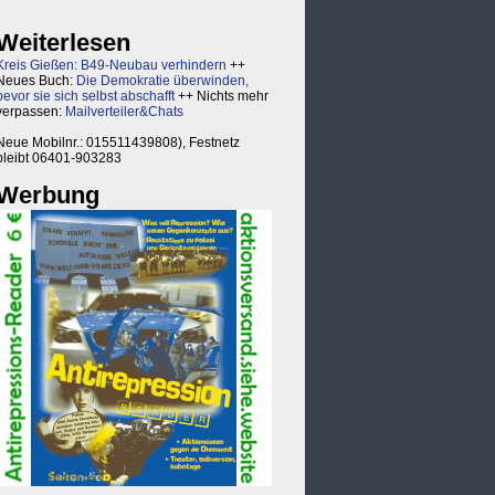
Weiterlesen
Kreis Gießen: B49-Neubau verhindern
++
Neues Buch:
Die Demokratie überwinden,
bevor sie sich selbst abschafft
++ Nichts mehr
verpassen:
Mailverteiler&Chats
Neue Mobilnr.: 015511439808), Festnetz
bleibt 06401-903283
Werbung