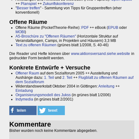
++
Planspiel
++
Zukunftskonferenz
"
Besser treffen
" - Sammlung von Tipps für Gruppentreffen (eher
konventionell)
Offene Räume
Offene Räume (PocketTheorie-Reihe):
PDF
++ eBook (
EPUB
oder
MOBI
)
A5-Broschüre zu "Offenen Räumen"
(Horizontale Struktur auf
Veranstaltungen, Camps, in Projekten und Häusern) 3,3 MB
Text zu offenen Räumen
(grünes blatt 1/2008, S. 40-46)
Die Reader und Hefte können über
www.aktionsversand.siehe.website
in
gedruckter Form bestellt werden.
Konkrete Entwürfe + Versuche
Offener Raum
auf dem Sozialforum 2005 ++ Ausstellung und
Aushänge dazu:
1. Teil
und
2. Teil
++
Flugblatt zu offenen Räumen auf
dem Sozialforum
Widerstandswerkstatt Oktober 2004 in Göttingen:
Anleitung
++
Einladung
Organisierungsmodell des Jukss
(in grünes blatt 1/2006)
Indymedia
(in grünes blatt 2/2001)
Kommentare
Bisher wurden noch keine Kommentare abgegeben.