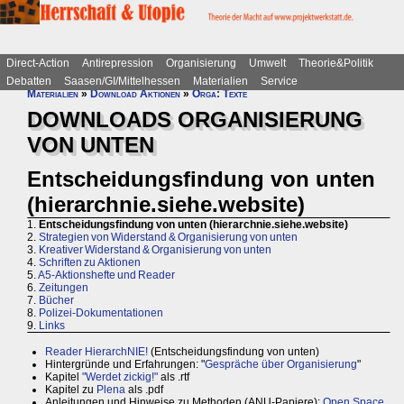
Direct-Action
Antirepression
Organisierung
Umwelt
Theorie&Politik
Debatten
Saasen/GI/Mittelhessen
Materialien
Service
Materialien
»
Download Aktionen
»
Orga: Texte
DOWNLOADS ORGANISIERUNG
VON UNTEN
Entscheidungsfindung von unten
(hierarchnie.siehe.website)
1.
Entscheidungsfindung von unten (hierarchnie.siehe.website)
2.
Strategien von Widerstand & Organisierung von unten
3.
Kreativer Widerstand & Organisierung von unten
4.
Schriften zu Aktionen
5.
A5-Aktionshefte und Reader
6.
Zeitungen
7.
Bücher
8.
Polizei-Dokumentationen
9.
Links
Reader HierarchNIE!
(Entscheidungsfindung von unten)
Hintergründe und Erfahrungen: "
Gespräche über Organisierung
"
Kapitel
"Werdet zickig!"
als .rtf
Kapitel zu
Plena
als .pdf
Anleitungen und Hinweise zu Methoden (ANU-Papiere):
Open Space